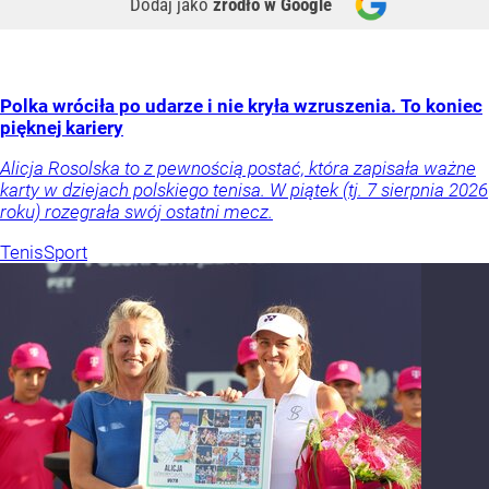
Dodaj jako
źródło w Google
Polka wróciła po udarze i nie kryła wzruszenia. To koniec
pięknej kariery
Alicja Rosolska to z pewnością postać, która zapisała ważne
karty w dziejach polskiego tenisa. W piątek (tj. 7 sierpnia 2026
roku) rozegrała swój ostatni mecz.
Tenis
Sport