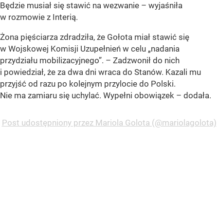
Będzie musiał się stawić na wezwanie – wyjaśniła
w rozmowie z Interią.
Żona pięściarza zdradziła, że Gołota miał stawić się
w Wojskowej Komisji Uzupełnień w celu
„nadania
przydziału mobilizacyjnego”
. – Zadzwonił do nich
i powiedział, że za dwa dni wraca do Stanów. Kazali mu
przyjść od razu po kolejnym przylocie do Polski.
Nie ma zamiaru się uchylać. Wypełni obowiązek – dodała.
Post udostępniony przez Mariola Golota (@mariolagolota)