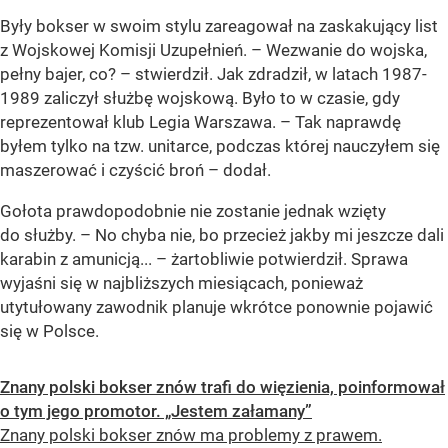
Były bokser w swoim stylu zareagował na zaskakujący list
z Wojskowej Komisji Uzupełnień. – Wezwanie do wojska,
pełny bajer, co? – stwierdził. Jak zdradził, w latach 1987-
1989 zaliczył służbę wojskową. Było to w czasie, gdy
reprezentował klub Legia Warszawa. – Tak naprawdę
byłem tylko na tzw. unitarce, podczas której nauczyłem się
maszerować i czyścić broń – dodał.
Gołota prawdopodobnie nie zostanie jednak wzięty
do służby. – No chyba nie, bo przecież jakby mi jeszcze dali
karabin z amunicją... – żartobliwie potwierdził. Sprawa
wyjaśni się w najbliższych miesiącach, ponieważ
utytułowany zawodnik planuje wkrótce ponownie pojawić
się w Polsce.
Znany polski bokser znów trafi do więzienia, poinformował
o tym jego promotor. „Jestem załamany”
Znany polski bokser znów ma problemy z prawem.