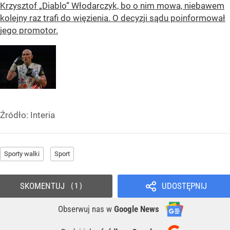
Krzysztof „Diablo” Włodarczyk, bo o nim mowa, niebawem
kolejny raz trafi do więzienia. O decyzji sądu poinformował
jego promotor.
Źródło:
Interia
Sporty walki
Sport
SKOMENTUJ
UDOSTĘPNIJ
1
Obserwuj nas
w
Google News