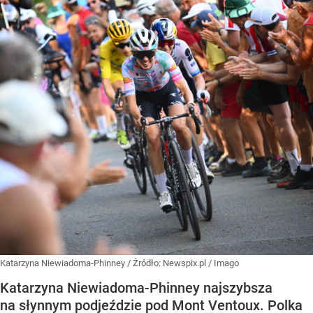
Katarzyna Niewiadoma-Phinney
/ Źródło:
Newspix.pl
/
Imago
Katarzyna Niewiadoma-Phinney najszybsza
na słynnym podjeździe pod Mont Ventoux. Polka