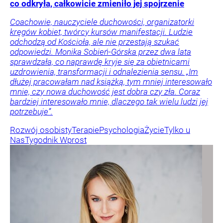
co odkryła, całkowicie zmieniło jej spojrzenie
Coachowie, nauczyciele duchowości, organizatorki
kręgów kobiet, twórcy kursów manifestacji. Ludzie
odchodzą od Kościoła, ale nie przestają szukać
odpowiedzi. Monika Sobień-Górska przez dwa lata
sprawdzała, co naprawdę kryje się za obietnicami
uzdrowienia, transformacji i odnalezienia sensu. „Im
dłużej pracowałam nad książką, tym mniej interesowało
mnie, czy nowa duchowość jest dobra czy zła. Coraz
bardziej interesowało mnie, dlaczego tak wielu ludzi jej
potrzebuje”.
Rozwój osobisty
Terapie
Psychologia
Życie
Tylko u
Nas
Tygodnik Wprost