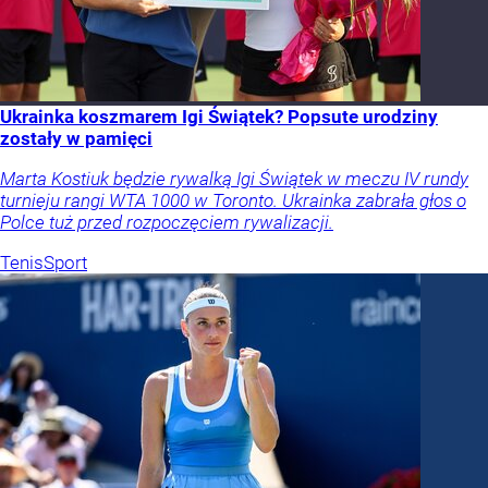
Ukrainka koszmarem Igi Świątek? Popsute urodziny
zostały w pamięci
Marta Kostiuk będzie rywalką Igi Świątek w meczu IV rundy
turnieju rangi WTA 1000 w Toronto. Ukrainka zabrała głos o
Polce tuż przed rozpoczęciem rywalizacji.
Tenis
Sport