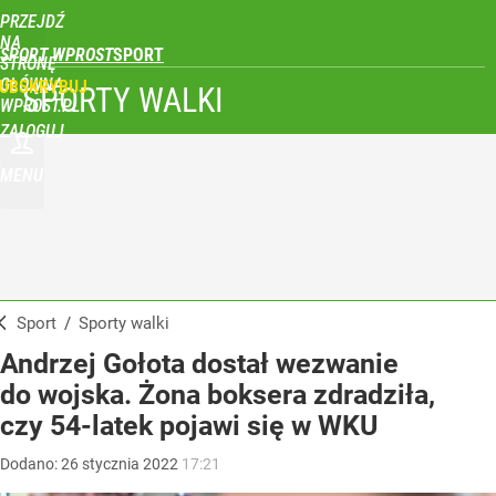
PRZEJDŹ
NA
SPORT WPROST
STRONĘ
GŁÓWNĄ
UBSKRYBUJ
SPORTY WALKI
WPROST.PL
ZALOGUJ
MENU
Sport
/
Sporty walki
Andrzej Gołota dostał wezwanie
do wojska. Żona boksera zdradziła,
czy 54-latek pojawi się w WKU
Dodano:
26
stycznia
2022
17:21