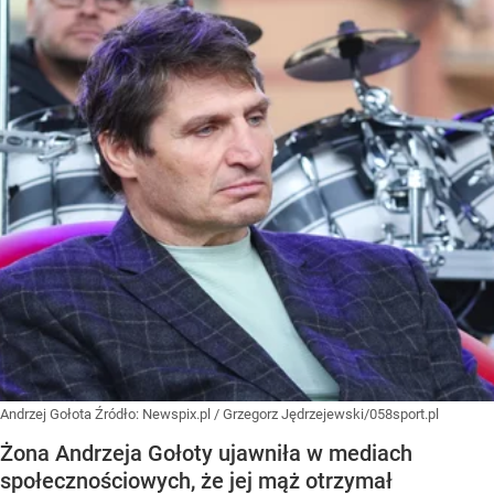
Andrzej Gołota
Źródło:
Newspix.pl
/
Grzegorz Jędrzejewski/058sport.pl
Żona Andrzeja Gołoty ujawniła w mediach
społecznościowych, że jej mąż otrzymał