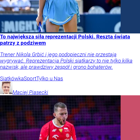
To największa siła reprezentacji Polski. Reszta świata
patrzy z podziwem
Trener Nikola Grbić i jego podopieczni nie przestają
wygrywać. Reprezentacja Polski siatkarzy to nie tylko kilka
nazwisk, ale prawdziwy zespół i grono bohaterów.
Siatkówka
Sport
Tylko u Nas
Maciej
Piasecki