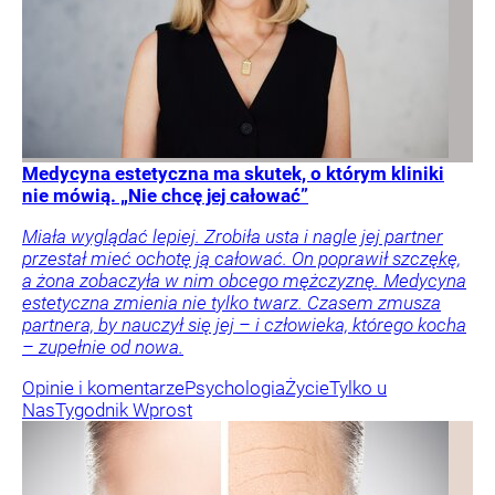
Medycyna estetyczna ma skutek, o którym kliniki
nie mówią. „Nie chcę jej całować”
Miała wyglądać lepiej. Zrobiła usta i nagle jej partner
przestał mieć ochotę ją całować. On poprawił szczękę,
a żona zobaczyła w nim obcego mężczyznę. Medycyna
estetyczna zmienia nie tylko twarz. Czasem zmusza
partnera, by nauczył się jej – i człowieka, którego kocha
– zupełnie od nowa.
Opinie i komentarze
Psychologia
Życie
Tylko u
Nas
Tygodnik Wprost