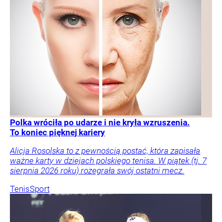
Polka wróciła po udarze i nie kryła wzruszenia.
To koniec pięknej kariery
Alicja Rosolska to z pewnością postać, która zapisała
ważne karty w dziejach polskiego tenisa. W piątek (tj. 7
sierpnia 2026 roku) rozegrała swój ostatni mecz.
Tenis
Sport