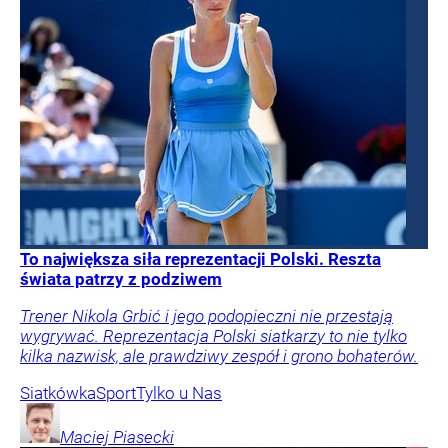
To największa siła reprezentacji Polski. Reszta
świata patrzy z podziwem
Trener Nikola Grbić i jego podopieczni nie przestają
wygrywać. Reprezentacja Polski siatkarzy to nie tylko
kilka nazwisk, ale prawdziwy zespół i grono bohaterów.
Siatkówka
Sport
Tylko u Nas
Maciej
Piasecki