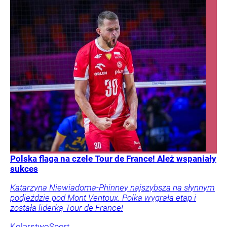
Polska flaga na czele Tour de France! Ależ wspaniały
sukces
Katarzyna Niewiadoma-Phinney najszybsza na słynnym
podjeździe pod Mont Ventoux. Polka wygrała etap i
została liderką Tour de France!
Kolarstwo
Sport