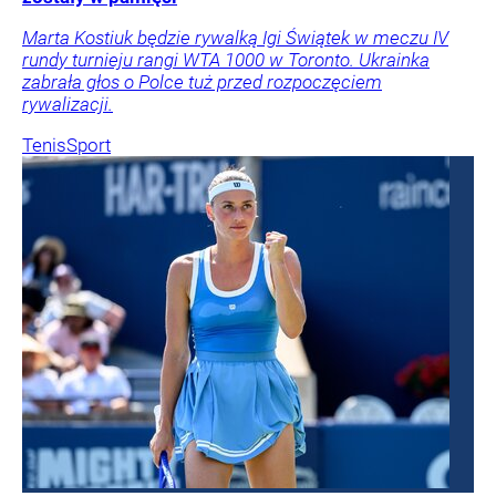
Marta Kostiuk będzie rywalką Igi Świątek w meczu IV
rundy turnieju rangi WTA 1000 w Toronto. Ukrainka
zabrała głos o Polce tuż przed rozpoczęciem
rywalizacji.
Tenis
Sport