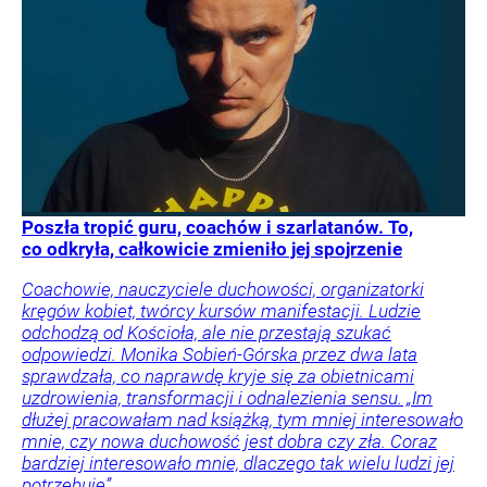
Poszła tropić guru, coachów i szarlatanów. To,
co odkryła, całkowicie zmieniło jej spojrzenie
Coachowie, nauczyciele duchowości, organizatorki
kręgów kobiet, twórcy kursów manifestacji. Ludzie
odchodzą od Kościoła, ale nie przestają szukać
odpowiedzi. Monika Sobień-Górska przez dwa lata
sprawdzała, co naprawdę kryje się za obietnicami
uzdrowienia, transformacji i odnalezienia sensu. „Im
dłużej pracowałam nad książką, tym mniej interesowało
mnie, czy nowa duchowość jest dobra czy zła. Coraz
bardziej interesowało mnie, dlaczego tak wielu ludzi jej
potrzebuje”.