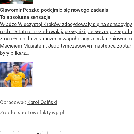
Sławomir Peszko podejmie się nowego zadania.
To absolutna sensacja
Władze Wieczystej Kraków zdecydowały się na sensacyjny
ruch. Ostatnie niezadowalające wyniki pierwszego zespołu
zmusiły ich do zakończenia współpracy ze szkoleniowcem
Maciejem Musiałem. Jego tymczasowym następcą został
były piłkarz...
Opracował:
Karol Osiński
Źródło:
sportowefakty.wp.pl