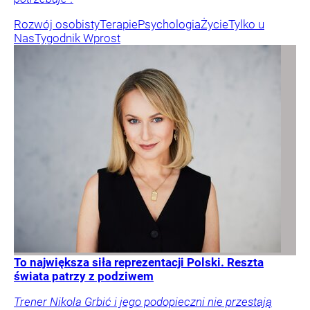
Rozwój osobisty
Terapie
Psychologia
Życie
Tylko u
Nas
Tygodnik Wprost
To największa siła reprezentacji Polski. Reszta
świata patrzy z podziwem
Trener Nikola Grbić i jego podopieczni nie przestają