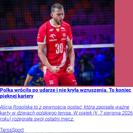
Polka wróciła po udarze i nie kryła wzruszenia. To koniec
pięknej kariery
Alicja Rosolska to z pewnością postać, która zapisała ważne
karty w dziejach polskiego tenisa. W piątek (tj. 7 sierpnia 2026
roku) rozegrała swój ostatni mecz.
Tenis
Sport