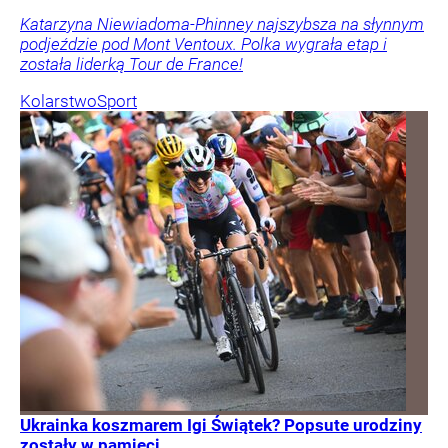
Katarzyna Niewiadoma-Phinney najszybsza na słynnym
podjeździe pod Mont Ventoux. Polka wygrała etap i
została liderką Tour de France!
Kolarstwo
Sport
Ukrainka koszmarem Igi Świątek? Popsute urodziny
zostały w pamięci