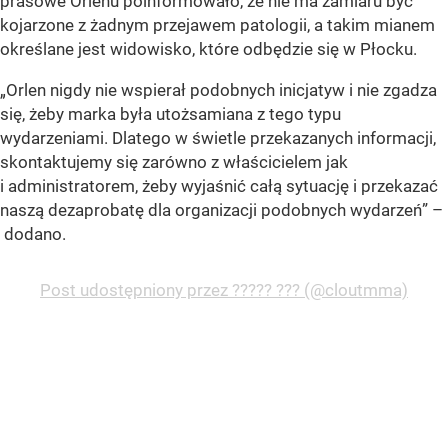
prasowe Orlenu poinformowało, że nie ma zamiaru być
kojarzone z żadnym przejawem patologii, a takim mianem
określane jest widowisko, które odbędzie się w Płocku.
„Orlen nigdy nie wspierał podobnych inicjatyw i nie zgadza
się, żeby marka była utożsamiana z tego typu
wydarzeniami. Dlatego w świetle przekazanych informacji,
skontaktujemy się zarówno z właścicielem jak
i administratorem, żeby wyjaśnić całą sytuację i przekazać
naszą dezaprobatę dla organizacji podobnych wydarzeń” –
dodano.
Post udostępniony przez ????? ??? (@cloutmma)