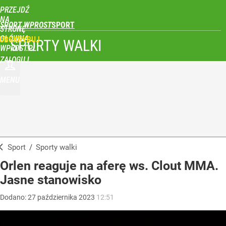
PRZEJDŹ
NA
SPORT WPROST
STRONĘ
GŁÓWNĄ
UBSKRYBUJ
SPORTY WALKI
WPROST.PL
ZALOGUJ
MENU
Sport
/
Sporty walki
Orlen reaguje na aferę ws. Clout MMA.
Jasne stanowisko
Dodano:
27
października
2023
12:51