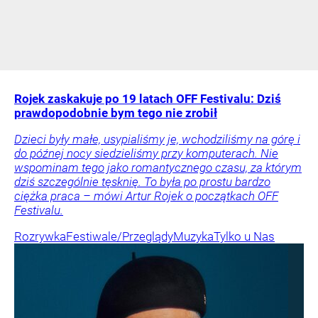
Rojek zaskakuje po 19 latach OFF Festivalu: Dziś
prawdopodobnie bym tego nie zrobił
Dzieci były małe, usypialiśmy je, wchodziliśmy na górę i
do późnej nocy siedzieliśmy przy komputerach. Nie
wspominam tego jako romantycznego czasu, za którym
dziś szczególnie tęsknię. To była po prostu bardzo
ciężka praca – mówi Artur Rojek o początkach OFF
Festivalu.
Rozrywka
Festiwale/Przeglądy
Muzyka
Tylko u Nas