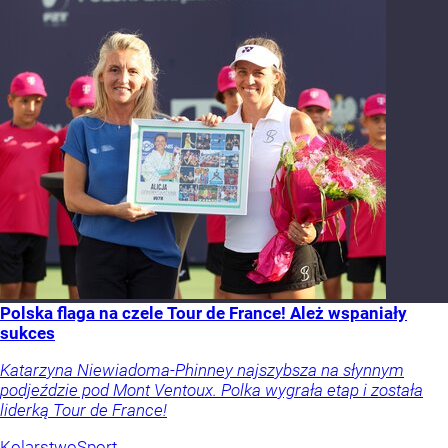
Polska flaga na czele Tour de France! Ależ wspaniały
sukces
Katarzyna Niewiadoma-Phinney najszybsza na słynnym
podjeździe pod Mont Ventoux. Polka wygrała etap i została
liderką Tour de France!
Kolarstwo
Sport