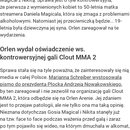
Magical z Nikitą. Sprawa jest o tyle kontrowersyjna,
że pierwsza z wymienionych kobiet to 50-letnia matka
streamera Daniela Magicala, która się zmaga z problemami
alkoholowymi. Natomiast jej przeciwniczką będzie... 19-
letnia była dziewczyna jej syna. Orlen zareagował na te
wydarzenia.
Orlen wydał oświadczenie ws.
kontrowersyjnej gali Clout MMA 2
Sprawa stała się na tyle poważna, że zainteresowały się nią
media w całej Polsce.
Marianna Schreiber wystosowała
pismo do prezydenta Płocka Andrzeja Nowakowskiego
,
by ten zareagował i nie zezwolił na organizację gali Clout
MMA 2, która odbędzie się na Orlen Arenie. Jej zdaniem
jest to przejaw patologii, ale nie tylko ona ma taką opinię.
Nieznana dotychczas Gosia Magical i Nikita stanęły już
na tzw. face to face podczas ważenia przed galą i zaraz
po tym pojawiło się wideo, na którym dmuchała w alkomat,