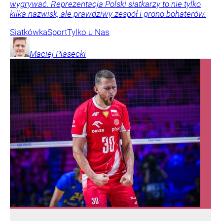
wygrywać. Reprezentacja Polski siatkarzy to nie tylko
kilka nazwisk, ale prawdziwy zespół i grono bohaterów.
Siatkówka
Sport
Tylko u Nas
Maciej
Piasecki