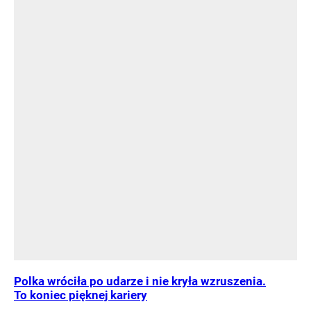
Polka wróciła po udarze i nie kryła wzruszenia.
To koniec pięknej kariery