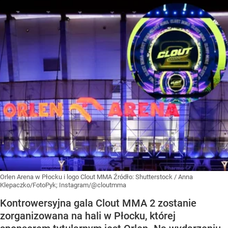
Orlen Arena w Płocku i logo Clout MMA
Źródło:
Shutterstock
/
Anna
Klepaczko/FotoPyk; Instagram/@cloutmma
Kontrowersyjna gala Clout MMA 2 zostanie
zorganizowana na hali w Płocku, której