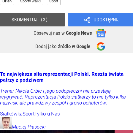
Orlen
Sporty walki
Sport
SKOMENTUJ
UDOSTĘPNIJ
2
Obserwuj nas
w
Google News
Dodaj jako
źródło w Google
To największa siła reprezentacji Polski. Reszta świata
patrzy z podziwem
Trener Nikola Grbić i jego podopieczni nie przestają
wygrywać. Reprezentacja Polski siatkarzy to nie tylko kilka
nazwisk, ale prawdziwy zespół i grono bohaterów.
Siatkówka
Sport
Tylko u Nas
Maciej
Piasecki