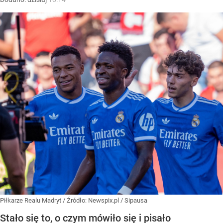
Piłkarze Realu Madryt
/ Źródło:
Newspix.pl
/
Sipausa
Stało się to, o czym mówiło się i pisało