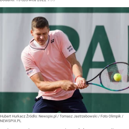
Hubert Hurkacz
Źródło:
Newspix.pl
/
Tomasz Jastrzebowski / Foto Olimpik /
NEWSPIX.PL