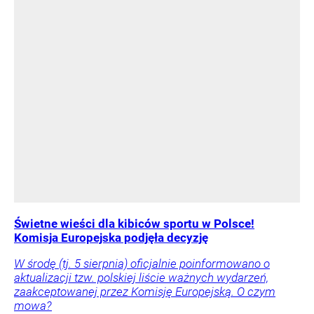
Świetne wieści dla kibiców sportu w Polsce!
Komisja Europejska podjęła decyzję
W środę (tj. 5 sierpnia) oficjalnie poinformowano o
aktualizacji tzw. polskiej liście ważnych wydarzeń,
zaakceptowanej przez Komisję Europejską. O czym
mowa?