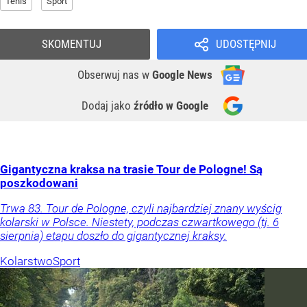
Tenis
Sport
SKOMENTUJ
UDOSTĘPNIJ
Obserwuj nas
w
Google News
Dodaj jako
źródło w Google
Gigantyczna kraksa na trasie Tour de Pologne! Są
poszkodowani
Trwa 83. Tour de Pologne, czyli najbardziej znany wyścig
kolarski w Polsce. Niestety, podczas czwartkowego (tj. 6
sierpnia) etapu doszło do gigantycznej kraksy.
Kolarstwo
Sport