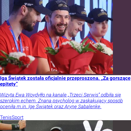
Iga Świątek została oficjalnie przeproszona. „Za gorszące
epitety”
Wizyta Ewa Woydyłło na kanale „Trzeci Serwis” odbiła się
szerokim echem. Znana psycholog w zaskakujący sposób
oceniła m.in. Igę Świątek oraz Arynę Sabalenkę.
Tenis
Sport