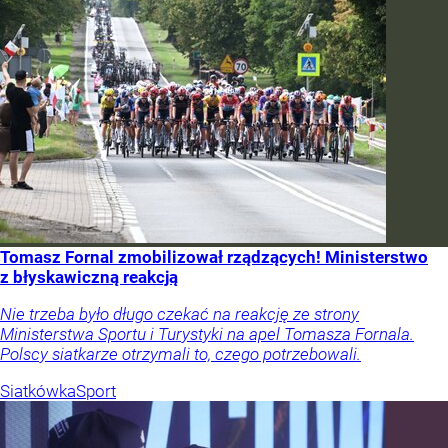
Tomasz Fornal zmobilizował rządzących! Ministerstwo
z błyskawiczną reakcją
Nie trzeba było długo czekać na reakcję ze strony
Ministerstwa Sportu i Turystyki na apel Tomasza Fornala.
Polscy siatkarze otrzymali to, czego potrzebowali.
Siatkówka
Sport