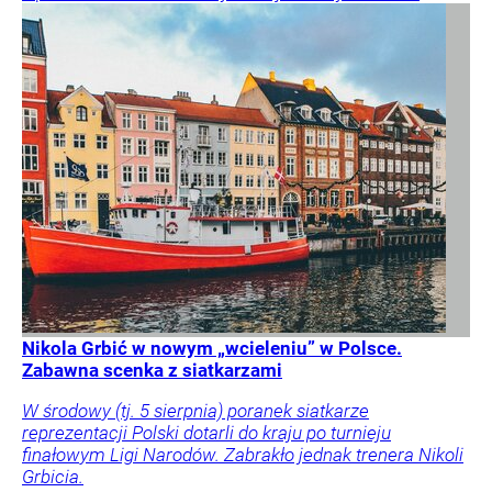
Nikola Grbić w nowym „wcieleniu” w Polsce.
Zabawna scenka z siatkarzami
W środowy (tj. 5 sierpnia) poranek siatkarze
reprezentacji Polski dotarli do kraju po turnieju
finałowym Ligi Narodów. Zabrakło jednak trenera Nikoli
Grbicia.