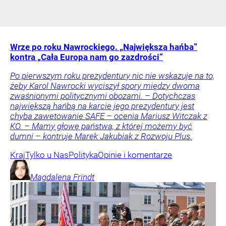
Wrze po roku Nawrockiego. „Największa hańba”
kontra „Cała Europa nam go zazdrości”
Po pierwszym roku prezydentury nic nie wskazuje na to,
żeby Karol Nawrocki wyciszył spory między dwoma
zwaśnionymi politycznymi obozami. – Dotychczas
największą hańbą na karcie jego prezydentury jest
chyba zawetowanie SAFE – ocenia Mariusz Witczak z
KO. – Mamy głowę państwa, z której możemy być
dumni – kontruje Marek Jakubiak z Rozwoju Plus.
Kraj
Tylko u Nas
Polityka
Opinie i komentarze
Magdalena
Frindt