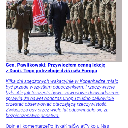
Gen. Pawlikowski: Przywiozłem cenną lekcję
z Danii. Tego potrzebuje dziś cała Europa
Kilka dni spędzonych wakacyjnie w Kopenhadze miało
być przede wszystkim odpoczynkiem. I rzeczywiście
było. Ale jak to często bywa, zawodowe doświadczenie
sprawia, że nawet podczas urlopu trudno całkowicie
przestać obserwować otaczającą rzeczywistość.
Zwłaszcza gdy przez wiele lat odpowiadało się za
bezpieczeństwo państwa.
Opinie i komentarze
Polityka
Kraj
Świat
Tylko u Nas