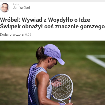
Autor:
Jan Wróbel
Wróbel: Wywiad z Woydyłło o Idze
Świątek obnażył coś znacznie gorszego
Dodano:
wczoraj
6:08