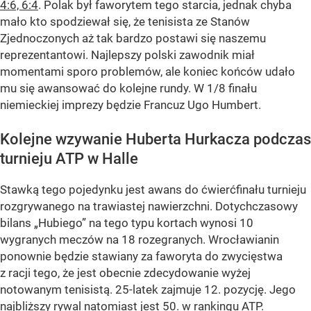
4:6, 6:4
. Polak był faworytem tego starcia, jednak chyba
mało kto spodziewał się, że tenisista ze Stanów
Zjednoczonych aż tak bardzo postawi się naszemu
reprezentantowi. Najlepszy polski zawodnik miał
momentami sporo problemów, ale koniec końców udało
mu się awansować do kolejne rundy. W 1/8 finału
niemieckiej imprezy będzie Francuz Ugo Humbert.
Kolejne wzywanie Huberta Hurkacza podczas
turnieju ATP w Halle
Stawką tego pojedynku jest awans do ćwierćfinału turnieju
rozgrywanego na trawiastej nawierzchni. Dotychczasowy
bilans „Hubiego” na tego typu kortach wynosi 10
wygranych meczów na 18 rozegranych. Wrocławianin
ponownie będzie stawiany za faworyta do zwycięstwa
z racji tego, że jest obecnie zdecydowanie wyżej
notowanym tenisistą. 25-latek zajmuje 12. pozycję. Jego
najbliższy rywal natomiast jest 50. w rankingu ATP.