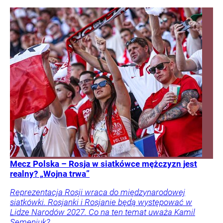
Mecz Polska – Rosja w siatkówce mężczyzn jest
realny? „Wojna trwa”
Reprezentacja Rosji wraca do międzynarodowej
siatkówki. Rosjanki i Rosjanie będą występować w
Lidze Narodów 2027. Co na ten temat uważa Kamil
Semeniuk?