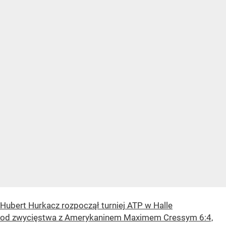
Hubert Hurkacz rozpoczął turniej ATP w Halle
od zwycięstwa z Amerykaninem Maximem Cressym 6:4,