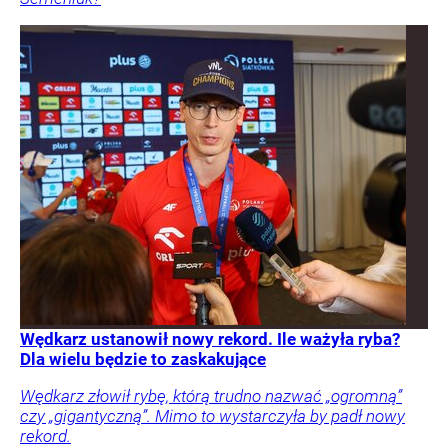
Wędkarz ustanowił nowy rekord. Ile ważyła ryba?
Dla wielu będzie to zaskakujące
Wędkarz złowił rybę, którą trudno nazwać „ogromną”
czy „gigantyczną”. Mimo to wystarczyła by padł nowy
rekord.