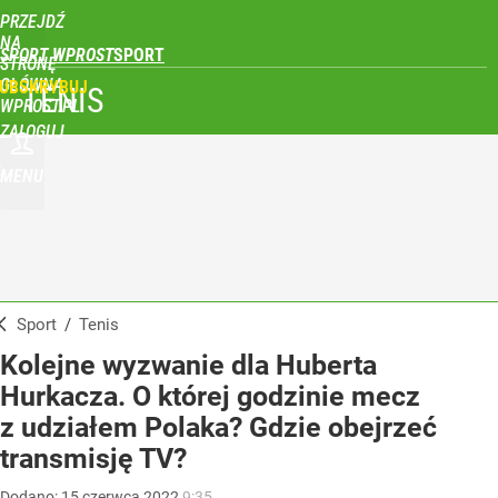
PRZEJDŹ
NA
SPORT WPROST
STRONĘ
GŁÓWNĄ
UBSKRYBUJ
TENIS
WPROST.PL
ZALOGUJ
MENU
Sport
/
Tenis
Kolejne wyzwanie dla Huberta
Hurkacza. O której godzinie mecz
z udziałem Polaka? Gdzie obejrzeć
transmisję TV?
Dodano:
15
czerwca
2022
9:35