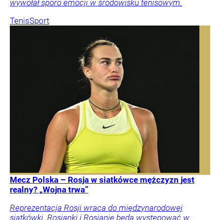
wywołał sporo emocji w środowisku tenisowym.
Tenis
Sport
Mecz Polska – Rosja w siatkówce mężczyzn jest
realny? „Wojna trwa”
Reprezentacja Rosji wraca do międzynarodowej
siatkówki. Rosjanki i Rosjanie będą występować w