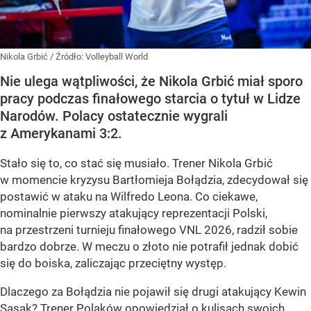
Nikola Grbić
/ Źródło:
Volleyball World
Nie ulega wątpliwości, że Nikola Grbić miał sporo
pracy podczas finałowego starcia o tytuł w Lidze
Narodów. Polacy ostatecznie wygrali
z Amerykanami 3:2.
Stało się to, co stać się musiało. Trener Nikola Grbić
w momencie kryzysu Bartłomieja Bołądzia, zdecydował się
postawić w ataku na Wilfredo Leona. Co ciekawe,
nominalnie pierwszy atakujący reprezentacji Polski,
na przestrzeni turnieju finałowego VNL 2026, radził sobie
bardzo dobrze. W meczu o złoto nie potrafił jednak dobić
się do boiska, zaliczając przeciętny występ.
Dlaczego za Bołądzia nie pojawił się drugi atakujący Kewin
Sasak? Trener Polaków opowiedział o kulisach swoich