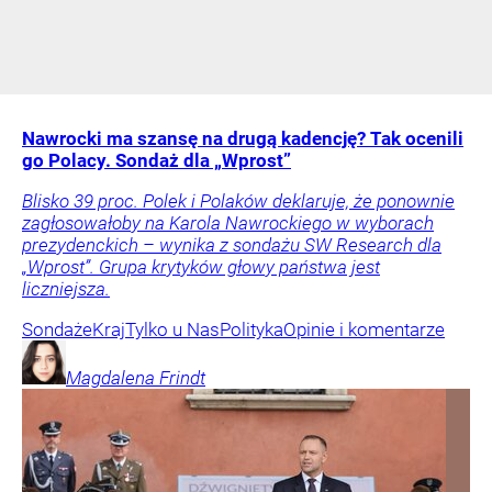
Nawrocki ma szansę na drugą kadencję? Tak ocenili
go Polacy. Sondaż dla „Wprost”
Blisko 39 proc. Polek i Polaków deklaruje, że ponownie
zagłosowałoby na Karola Nawrockiego w wyborach
prezydenckich – wynika z sondażu SW Research dla
„Wprost”. Grupa krytyków głowy państwa jest
liczniejsza.
Sondaże
Kraj
Tylko u Nas
Polityka
Opinie i komentarze
Magdalena
Frindt