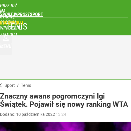
PRZEJDŹ
NA
SPORT WPROST
STRONĘ
GŁÓWNĄ
UBSKRYBUJ
TENIS
WPROST.PL
ZALOGUJ
MENU
Sport
/
Tenis
Znaczny awans pogromczyni Igi
Świątek. Pojawił się nowy ranking WTA
Dodano:
10
października
2022
13:24