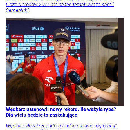
Lidze Narodów 2027. Co na ten temat uważa Kamil
Semeniuk?
Wędkarz ustanowił nowy rekord. Ile ważyła ryba?
Dla wielu będzie to zaskakujące
Wędkarz złowił rybę, którą trudno nazwać „ogromną”