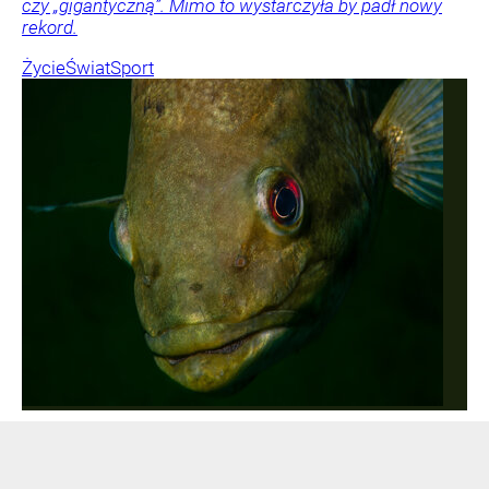
czy „gigantyczną”. Mimo to wystarczyła by padł nowy
rekord.
Życie
Świat
Sport