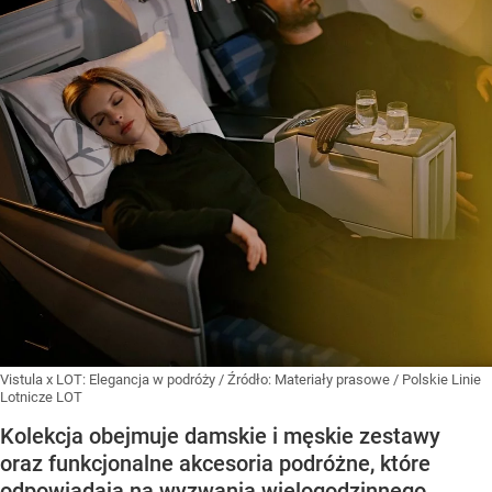
Vistula x LOT: Elegancja w podróży
/ Źródło:
Materiały prasowe
/
Polskie Linie
Lotnicze LOT
Kolekcja obejmuje damskie i męskie zestawy
oraz funkcjonalne akcesoria podróżne, które
odpowiadają na wyzwania wielogodzinnego