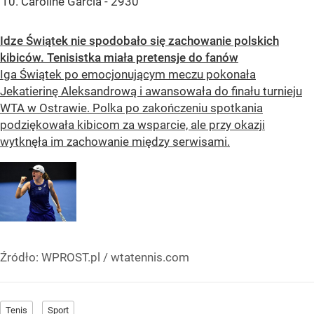
Caroline Garcia - 2930
Idze Świątek nie spodobało się zachowanie polskich
kibiców. Tenisistka miała pretensje do fanów
Iga Świątek po emocjonującym meczu pokonała
Jekatierinę Aleksandrową i awansowała do finału turnieju
WTA w Ostrawie. Polka po zakończeniu spotkania
podziękowała kibicom za wsparcie, ale przy okazji
wytknęła im zachowanie między serwisami.
Źródło:
WPROST.pl
/
wtatennis.com
Tenis
Sport