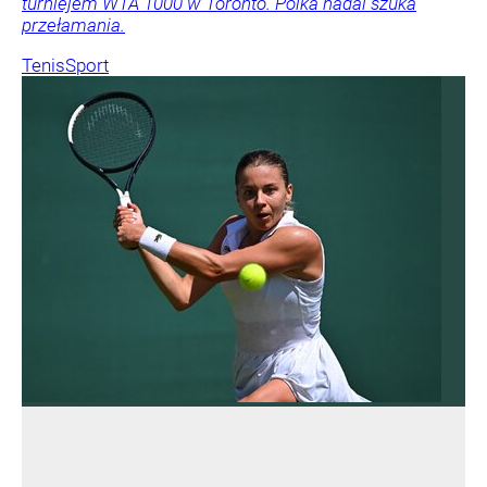
turniejem WTA 1000 w Toronto. Polka nadal szuka
przełamania.
Tenis
Sport