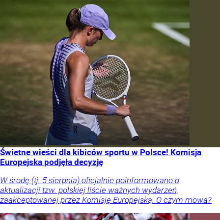
Świetne wieści dla kibiców sportu w Polsce! Komisja
Europejska podjęła decyzję
W środę (tj. 5 sierpnia) oficjalnie poinformowano o
aktualizacji tzw. polskiej liście ważnych wydarzeń,
zaakceptowanej przez Komisję Europejską. O czym mowa?