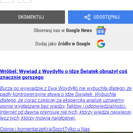
SKOMENTUJ
UDOSTĘPNIJ
Obserwuj nas
w
Google News
Dodaj jako
źródło w Google
Wróbel: Wywiad z Woydyłło o Idze Świątek obnażył coś
znacznie gorszego
Burza po wywiadzie z Ewą Woydyłło nie wybuchła dlatego, że
padły kontrowersyjne słowa o Idze Świątek. Wybuchła
dlatego, że coraz częściej za ekspercką analizę uznajemy
opinie wygłaszane bez wiedzy, faktów i odpowiedzialności.
Internet od dawna premiuje nie tych, którzy wiedzą najwięcej,
lecz tych, którzy mówią najgłośniej.
Opinie i komentarze
Kraj
Sport
Tylko u Nas