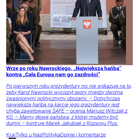
Wrze po roku Nawrockiego. „Największa hańba”
kontra „Cała Europa nam go zazdrości”
Po pierwszym roku prezydentury nic nie wskazuje na to,
żeby Karol Nawrocki wyciszył spory między dwoma
zwaśnionymi politycznymi obozami. – Dotychczas
największą hańbą na karcie jego prezydentury jest
chyba zawetowanie SAFE – ocenia Mariusz Witczak z
KO. – Mamy głowę państwa, z której możemy być
dumni – kontruje Marek Jakubiak z Rozwoju Plus.
Kraj
Tylko u Nas
Polityka
Opinie i komentarze