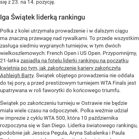
się z 23. na 14. pozycję.
Iga Świątek liderką rankingu
Polka z kolei utrzymała prowadzenie i w dalszym ciągu
ma znaczną przewagę nad rywalkami. To przede wszystkim
zasługa siedmiu wygranych turniejów, w tym dwóch
wielkoszlemowych: French Open i US Open. Przypomnijmy,
21-latka
zasiadła na fotelu liderki rankingu na początku
kwietnia po tym, jak zakończenie kariery zakończyła
Ashleigh Barty
. Świątek objętego prowadzenia nie oddała
do tej pory, a przed prestiżowym turniejem WTA Finals jest
upatrywana w roli faworytki do końcowego triumfu.
Świątek po zakończeniu turnieju w Ostrawie nie będzie
miała wiele czasu na odpoczynek. Polka weźmie udział
w imprezie z cyklu WTA 500, która 10 października
rozpoczyna się w San Diego. Liderka światowego rankingu,
podobnie jak Jessica Pegula, Aryna Sabalenka i Paula