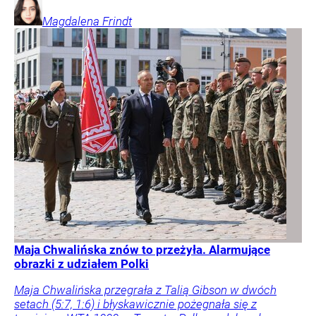
Magdalena
Frindt
Maja Chwalińska znów to przeżyła. Alarmujące
obrazki z udziałem Polki
Maja Chwalińska przegrała z Talią Gibson w dwóch
setach (5:7, 1:6) i błyskawicznie pożegnała się z