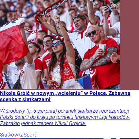
Nikola Grbić w nowym „wcieleniu” w Polsce. Zabawna
scenka z siatkarzami
W środowy (tj. 5 sierpnia) poranek siatkarze reprezentacji
Polski dotarli do kraju po turnieju finałowym Ligi Narodów.
Zabrakło jednak trenera Nikoli Grbicia.
Siatkówka
Sport