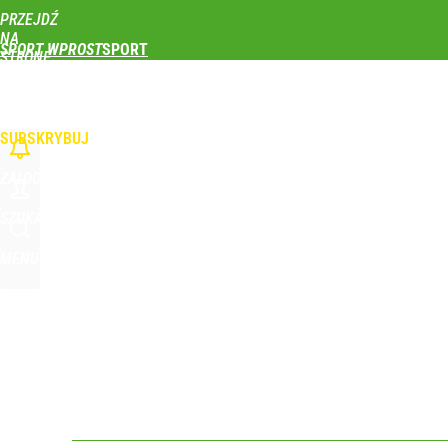
PRZEJDŹ
Udostępnij
0
Skomentuj
NA
SPORT WPROST
STRONĘ
GŁÓWNĄ
PIŁKA NOŻNA
SIATKÓWKA
TENIS
LEKKOATLETYKA
SKOKI NARCIAR
WPROST.PL
SUBSKRYBUJ
ZALOGUJ
SZUKAJ
MENU