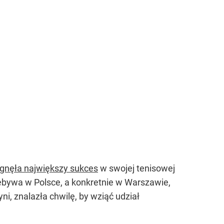
ągnęła największy sukces
w swojej tenisowej
zebywa w Polsce, a konkretnie w Warszawie,
i, znalazła chwilę, by wziąć udział