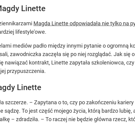
Magdy Linette
ziennikarzami
Magda Linette odpowiadała nie tylko na py
dziej lifestyle’owe.
elami mediów padło między innymi pytanie o ogromną kol
sali, zawodniczka zaczęła się po niej rozglądać. Jak się 
ię nawiązać kontrakt, Linette zapytała szkoleniowca, czy 
jej przypuszczenia.
agdy Linette
iła szczerze. – Zapytana o to, czy po zakończeniu karie
 sądzę. To jest część mojego życia, którą bardzo lubię, 
kę – zdradziła. – To raczej nie będzie główna rzecz, któ