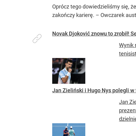
Oprócz tego dowiedzieliśmy się, że
zakończy karierę. – Owczarek austr
Novak Djoković znowu to zrobił! S
Wynik 
tenisis
Jan Zieliński i Hugo Nys polegli w
Jan Zie
prezent
dzielni