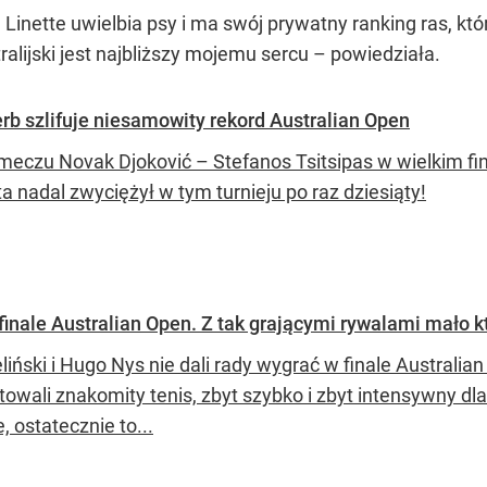
 Linette uwielbia psy i ma swój prywatny ranking ras, k
alijski jest najbliższy mojemu sercu – powiedziała.
erb szlifuje niesamowity rekord Australian Open
meczu Novak Djoković – Stefanos Tsitsipas w wielkim fin
ta nadal zwyciężył w tym turnieju po raz dziesiąty!
 finale Australian Open. Z tak grającymi rywalami mało kt
liński i Hugo Nys nie dali rady wygrać w finale Australia
owali znakomity tenis, zbyt szybko i zbyt intensywny dla
e, ostatecznie to...