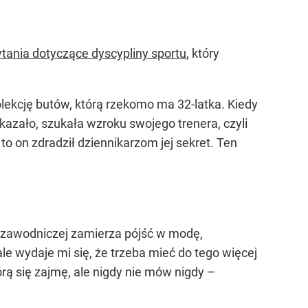
tania dotyczące dyscypliny sportu
, który
ekcję butów, którą rzekomo ma 32-latka. Kiedy
okazało, szukała wzroku swojego trenera, czyli
to on zdradził dziennikarzom jej sekret. Ten
ry zawodniczej zamierza pójść w modę,
ale wydaje mi się, że trzeba mieć do tego więcej
rą się zajmę, ale nigdy nie mów nigdy –