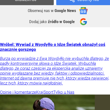
Obserwuj nas
w
Google News
Dodaj jako
źródło w Google
Wróbel: Wywiad z Woydyłło o Idze Świątek obnażył coś
znacznie gorszego
Burza po wywiadzie z Ewą Woydyłło nie wybuchła dlatego, że
padły kontrowersyjne słowa o Idze Świątek. Wybuchła
dlatego, że coraz częściej za ekspercką analizę uznajemy
opinie wygłaszane bez wiedzy, faktów i odpowiedzialności.
Internet od dawna premiuje nie tych, którzy wiedzą najwięcej,
lecz tych, którzy mówią najgłośniej.
Opinie i komentarze
Kraj
Sport
Tylko u Nas