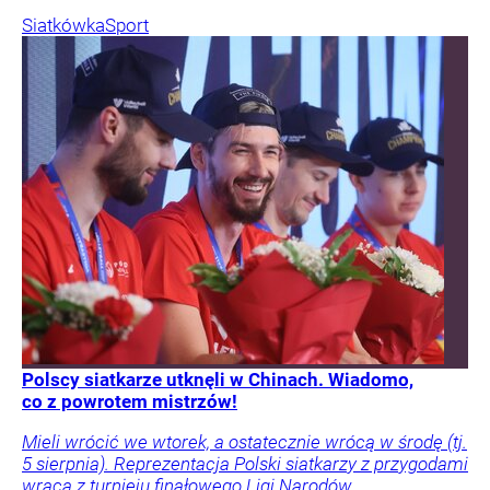
Siatkówka
Sport
Polscy siatkarze utknęli w Chinach. Wiadomo,
co z powrotem mistrzów!
Mieli wrócić we wtorek, a ostatecznie wrócą w środę (tj.
5 sierpnia). Reprezentacja Polski siatkarzy z przygodami
wraca z turnieju finałowego Ligi Narodów.