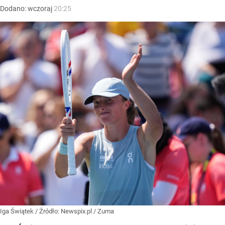
Dodano:
wczoraj
20:25
Iga Świątek
/ Źródło:
Newspix.pl
/
Zuma