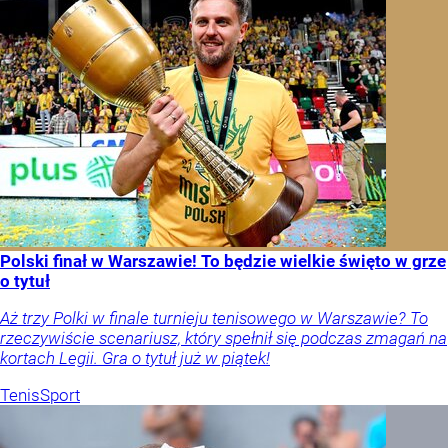
Polski finał w Warszawie! To będzie wielkie święto w grze
o tytuł
Aż trzy Polki w finale turnieju tenisowego w Warszawie? To
rzeczywiście scenariusz, który spełnił się podczas zmagań na
kortach Legii. Gra o tytuł już w piątek!
Tenis
Sport