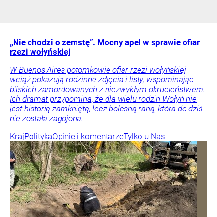
„Nie chodzi o zemstę”. Mocny apel w sprawie ofiar
rzezi wołyńskiej
W Buenos Aires potomkowie ofiar rzezi wołyńskiej
wciąż pokazują rodzinne zdjęcia i listy, wspominając
bliskich zamordowanych z niezwykłym okrucieństwem.
Ich dramat przypomina, że dla wielu rodzin Wołyń nie
jest historią zamkniętą, lecz bolesną raną, która do dziś
nie została zagojona.
Kraj
Polityka
Opinie i komentarze
Tylko u Nas