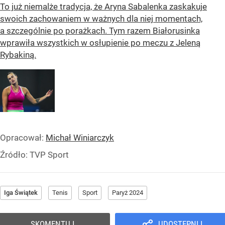
To już niemalże tradycja, że Aryna Sabalenka zaskakuje
swoich zachowaniem w ważnych dla niej momentach,
a szczególnie po porażkach. Tym razem Białorusinka
wprawiła wszystkich w osłupienie po meczu z Jeleną
Rybakiną.
Opracował:
Michał Winiarczyk
Źródło:
TVP Sport
Iga Świątek
Tenis
Sport
Paryż 2024
SKOMENTUJ
UDOSTĘPNIJ