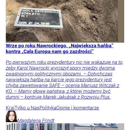
Wrze po roku Nawrockiego. „Największa hańba”
kontra „Cała Europa nam go zazdrości”
Po pierwszym roku prezydentury nic nie wskazuje na to,
żeby Karol Nawrocki wyciszył spory między dwoma
zwaśnionymi politycznymi obozami. – Dotychczas
największą hańbą na karcie jego prezydentury jest
chyba zawetowanie SAFE – ocenia Mariusz Witczak z
KO. – Mamy głowę państwa, z której możemy być
dumni – kontruje Marek Jakubiak z Rozwoju Plus.
Kraj
Tylko u Nas
Polityka
Opinie i komentarze
Magdalena
Frindt