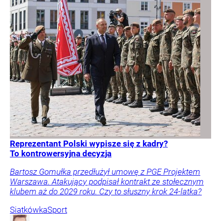
Reprezentant Polski wypisze się z kadry?
To kontrowersyjna decyzja
Bartosz Gomułka przedłużył umowę z PGE Projektem
Warszawa. Atakujący podpisał kontrakt ze stołecznym
klubem aż do 2029 roku. Czy to słuszny krok 24-latka?
Siatkówka
Sport