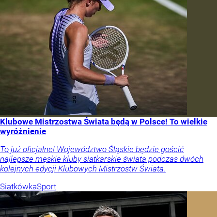
Klubowe Mistrzostwa Świata będą w Polsce! To wielkie
wyróżnienie
To już oficjalne! Województwo Śląskie będzie gościć
najlepsze męskie kluby siatkarskie świata podczas dwóch
kolejnych edycji Klubowych Mistrzostw Świata.
Siatkówka
Sport