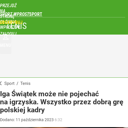
PRZEJDŹ
NA
SPORT WPROST
STRONĘ
GŁÓWNĄ
UBSKRYBUJ
TENIS
WPROST.PL
ZALOGUJ
MENU
Sport
/
Tenis
Iga Świątek może nie pojechać
na igrzyska. Wszystko przez dobrą grę
polskiej kadry
Dodano:
11
października
2023
6:32