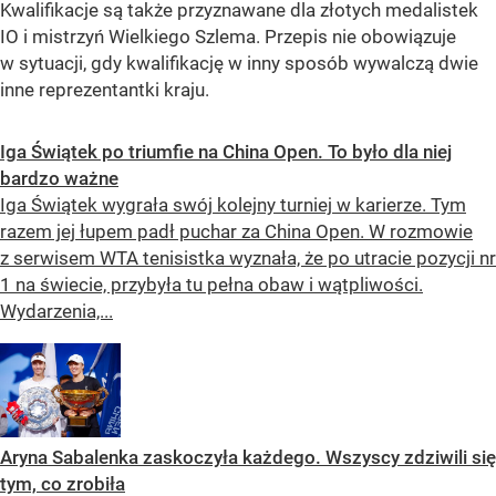
Kwalifikacje są także przyznawane dla złotych medalistek
IO i mistrzyń Wielkiego Szlema. Przepis nie obowiązuje
w sytuacji, gdy kwalifikację w inny sposób wywalczą dwie
inne reprezentantki kraju.
Iga Świątek po triumfie na China Open. To było dla niej
bardzo ważne
Iga Świątek wygrała swój kolejny turniej w karierze. Tym
razem jej łupem padł puchar za China Open. W rozmowie
z serwisem WTA tenisistka wyznała, że po utracie pozycji nr
1 na świecie, przybyła tu pełna obaw i wątpliwości.
Wydarzenia,...
Aryna Sabalenka zaskoczyła każdego. Wszyscy zdziwili się
tym, co zrobiła