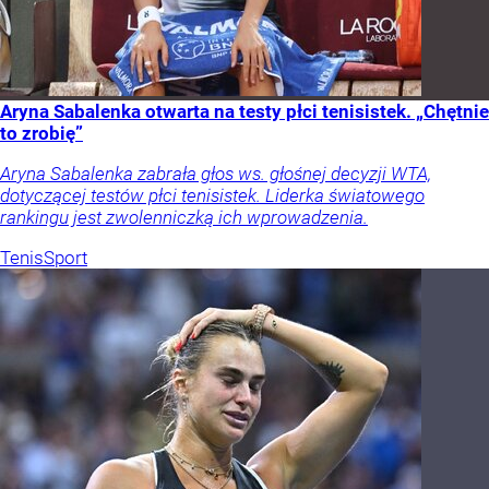
Aryna Sabalenka otwarta na testy płci tenisistek. „Chętnie
to zrobię”
Aryna Sabalenka zabrała głos ws. głośnej decyzji WTA,
dotyczącej testów płci tenisistek. Liderka światowego
rankingu jest zwolenniczką ich wprowadzenia.
Tenis
Sport