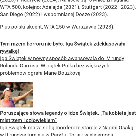
WTA 500, kolejno: Adelajda (2021), Stuttgart (2022 i 2023),
San Diego (2022) i wspomnianej Dosze (2023).
Plus polski akcent, WTA 250 w Warszawie (2023).
Tym razem horroru nie było. Iga Świątek zdeklasowała
rywalkę!
Iga Świątek w pewny sposób awansowała do IV rundy
Rolanda Garrosa. W piątek Polka bez większych
problemów ograła Marie Bouzkovą.
Poruszające słowa legendy o Idze Świątek. „Ta kobieta jest
mistrzem i człowiekiem”
Iga Świątek ma za sobą mordercze starcie z Naomi Osaką
w II rundzie turnieju w Paryżu. To, jak wiele emocji