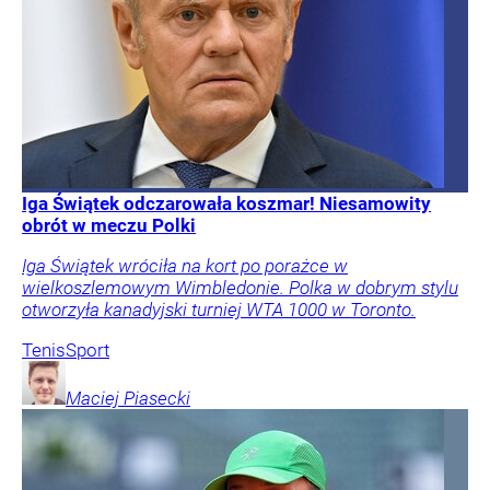
Iga Świątek odczarowała koszmar! Niesamowity
obrót w meczu Polki
Iga Świątek wróciła na kort po porażce w
wielkoszlemowym Wimbledonie. Polka w dobrym stylu
otworzyła kanadyjski turniej WTA 1000 w Toronto.
Tenis
Sport
Maciej
Piasecki