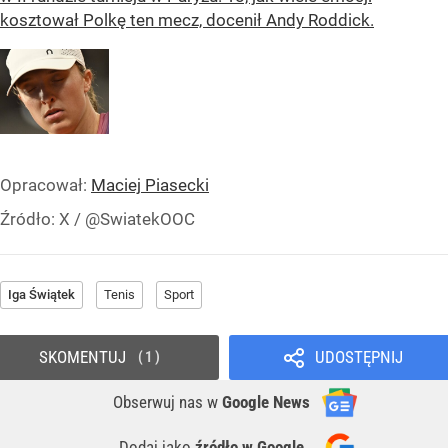
kosztował Polkę ten mecz, docenił Andy Roddick.
Opracował:
Maciej Piasecki
Źródło:
X
/
@SwiatekOOC
Iga Świątek
Tenis
Sport
SKOMENTUJ
UDOSTĘPNIJ
1
Obserwuj nas
w
Google News
Dodaj jako
źródło w Google