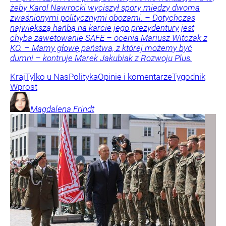
żeby Karol Nawrocki wyciszył spory między dwoma
zwaśnionymi politycznymi obozami. – Dotychczas
największą hańbą na karcie jego prezydentury jest
chyba zawetowanie SAFE – ocenia Mariusz Witczak z
KO. – Mamy głowę państwa, z której możemy być
dumni – kontruje Marek Jakubiak z Rozwoju Plus.
Kraj
Tylko u Nas
Polityka
Opinie i komentarze
Tygodnik
Wprost
Magdalena
Frindt