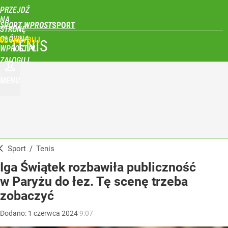
PRZEJDŹ
NA
SPORT WPROST
STRONĘ
GŁÓWNĄ
UBSKRYBUJ
TENIS
WPROST.PL
ZALOGUJ
MENU
Sport
/
Tenis
Iga Świątek rozbawiła publiczność
w Paryżu do łez. Tę scenę trzeba
zobaczyć
Dodano:
1
czerwca
2024
9:07