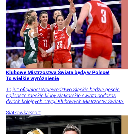
Klubowe Mistrzostwa Świata będą w Polsce!
To wielkie wyróżnienie
To już oficjalne! Województwo Śląskie będzie gościć
najlepsze męskie kluby siatkarskie świata podczas
dwóch kolejnych edycji Klubowych Mistrzostw Świata.
Siatkówka
Sport