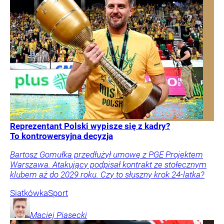
Reprezentant Polski wypisze się z kadry?
To kontrowersyjna decyzja
Bartosz Gomułka przedłużył umowę z PGE Projektem
Warszawa. Atakujący podpisał kontrakt ze stołecznym
klubem aż do 2029 roku. Czy to słuszny krok 24-latka?
Siatkówka
Sport
Maciej
Piasecki