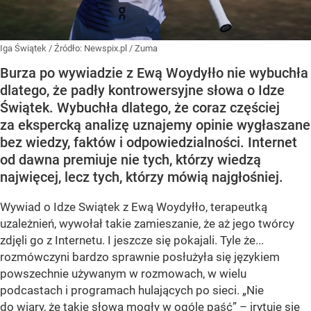
Iga Świątek
/ Źródło:
Newspix.pl
/
Zuma
Burza po wywiadzie z Ewą Woydyłło nie wybuchła
dlatego, że padły kontrowersyjne słowa o Idze
Świątek. Wybuchła dlatego, że coraz częściej
za ekspercką analizę uznajemy opinie wygłaszane
bez wiedzy, faktów i odpowiedzialności. Internet
od dawna premiuje nie tych, którzy wiedzą
najwięcej, lecz tych, którzy mówią najgłośniej.
Wywiad o Idze Swiątek z Ewą Woydyłło, terapeutką
uzależnień, wywołał takie zamieszanie, że aż jego twórcy
zdjęli go z Internetu. I jeszcze się pokajali. Tyle że...
rozmówczyni bardzo sprawnie posłużyła się językiem
powszechnie używanym w rozmowach, w wielu
podcastach i programach hulających po sieci. „Nie
do wiary, że takie słowa mogły w ogóle paść” – irytuje się