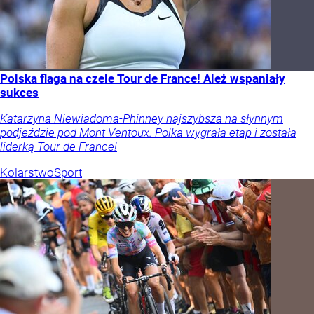
Polska flaga na czele Tour de France! Ależ wspaniały
sukces
Katarzyna Niewiadoma-Phinney najszybsza na słynnym
podjeździe pod Mont Ventoux. Polka wygrała etap i została
liderką Tour de France!
Kolarstwo
Sport