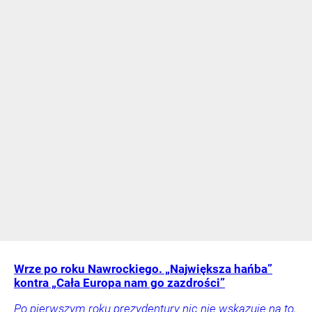
Wrze po roku Nawrockiego. „Największa hańba”
kontra „Cała Europa nam go zazdrości”
Po pierwszym roku prezydentury nic nie wskazuje na to,