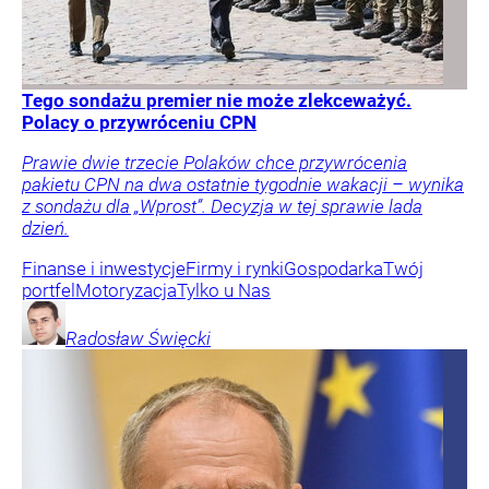
Tego sondażu premier nie może zlekceważyć.
Polacy o przywróceniu CPN
Prawie dwie trzecie Polaków chce przywrócenia
pakietu CPN na dwa ostatnie tygodnie wakacji – wynika
z sondażu dla „Wprost”. Decyzja w tej sprawie lada
dzień.
Finanse i inwestycje
Firmy i rynki
Gospodarka
Twój
portfel
Motoryzacja
Tylko u Nas
Radosław
Święcki