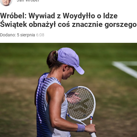
Wróbel: Wywiad z Woydyłło o Idze
Świątek obnażył coś znacznie gorszego
Dodano:
5
sierpnia
6:08