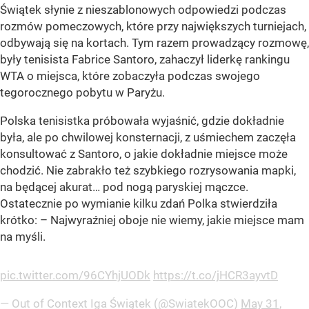
Świątek słynie z nieszablonowych odpowiedzi podczas
rozmów pomeczowych, które przy największych turniejach,
odbywają się na kortach. Tym razem prowadzący rozmowę,
były tenisista Fabrice Santoro, zahaczył liderkę rankingu
WTA o miejsca, które zobaczyła podczas swojego
tegorocznego pobytu w Paryżu.
Polska tenisistka próbowała wyjaśnić, gdzie dokładnie
była, ale po chwilowej konsternacji, z uśmiechem zaczęła
konsultować z Santoro, o jakie dokładnie miejsce może
chodzić. Nie zabrakło też szybkiego rozrysowania mapki,
na będącej akurat… pod nogą paryskiej mączce.
Ostatecznie po wymianie kilku zdań Polka stwierdziła
krótko: – Najwyraźniej oboje nie wiemy, jakie miejsce mam
na myśli.
pic.twitter.com/96CYhjUODk
https://t.co/jHCR3ayvtD
— Out of Context Iga Świątek (@SwiatekOOC)
May 31,