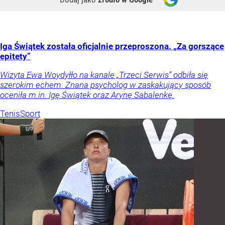
Iga Świątek została oficjalnie przeproszona. „Za gorszące
epitety”
Wizyta Ewa Woydyłło na kanale „Trzeci Serwis” odbiła się
szerokim echem. Znana psycholog w zaskakujący sposób
oceniła m.in. Igę Świątek oraz Arynę Sabalenkę.
Tenis
Sport