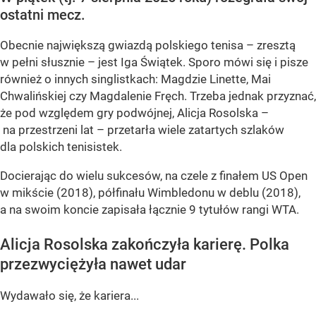
ostatni mecz.
Obecnie największą gwiazdą polskiego tenisa – zresztą
w pełni słusznie – jest Iga Świątek. Sporo mówi się i pisze
również o innych singlistkach: Magdzie Linette, Mai
Chwalińskiej czy Magdalenie Fręch. Trzeba jednak przyznać,
że pod względem gry podwójnej, Alicja Rosolska –
na przestrzeni lat – przetarła wiele zatartych szlaków
dla polskich tenisistek.
Docierając do wielu sukcesów, na czele z finałem US Open
w mikście (2018), półfinału Wimbledonu w deblu (2018),
a na swoim koncie zapisała łącznie 9 tytułów rangi WTA.
Alicja Rosolska zakończyła karierę. Polka
przezwyciężyła nawet udar
Wydawało się, że kariera...