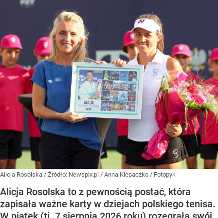
Alicja Rosolska
/ Źródło:
Newspix.pl
/
Anna Klepaczko / Fotopyk
Alicja Rosolska to z pewnością postać, która
zapisała ważne karty w dziejach polskiego tenisa.
W piątek (tj. 7 sierpnia 2026 roku) rozegrała swój