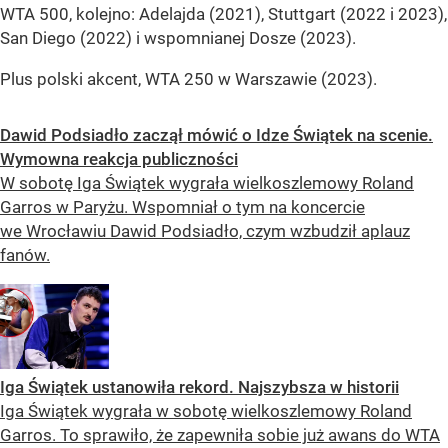
WTA 500, kolejno: Adelajda (2021), Stuttgart (2022 i 2023),
San Diego (2022) i wspomnianej Dosze (2023).
Plus polski akcent, WTA 250 w Warszawie (2023).
Dawid Podsiadło zaczął mówić o Idze Świątek na scenie.
Wymowna reakcja publiczności
W sobotę Iga Świątek wygrała wielkoszlemowy Roland
Garros w Paryżu. Wspomniał o tym na koncercie
we Wrocławiu Dawid Podsiadło, czym wzbudził aplauz
fanów.
Iga Świątek ustanowiła rekord. Najszybsza w historii
Iga Świątek wygrała w sobotę wielkoszlemowy Roland
Garros. To sprawiło, że zapewniła sobie już awans do WTA