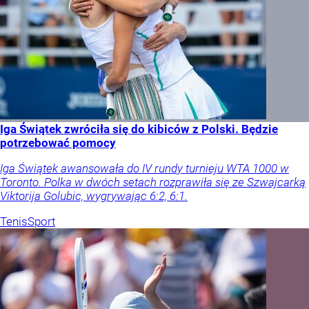
Iga Świątek zwróciła się do kibiców z Polski. Będzie
potrzebować pomocy
Iga Świątek awansowała do IV rundy turnieju WTA 1000 w
Toronto. Polka w dwóch setach rozprawiła się ze Szwajcarką
Viktorija Golubic, wygrywając 6:2, 6:1.
Tenis
Sport