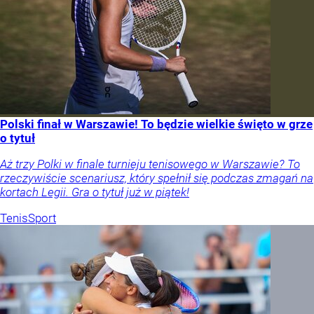
Polski finał w Warszawie! To będzie wielkie święto w grze
o tytuł
Aż trzy Polki w finale turnieju tenisowego w Warszawie? To
rzeczywiście scenariusz, który spełnił się podczas zmagań na
kortach Legii. Gra o tytuł już w piątek!
Tenis
Sport