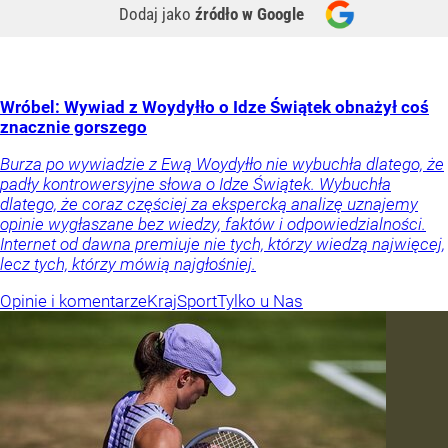
Dodaj jako
źródło w Google
Wróbel: Wywiad z Woydyłło o Idze Świątek obnażył coś
znacznie gorszego
Burza po wywiadzie z Ewą Woydyłło nie wybuchła dlatego, że
padły kontrowersyjne słowa o Idze Świątek. Wybuchła
dlatego, że coraz częściej za ekspercką analizę uznajemy
opinie wygłaszane bez wiedzy, faktów i odpowiedzialności.
Internet od dawna premiuje nie tych, którzy wiedzą najwięcej,
lecz tych, którzy mówią najgłośniej.
Opinie i komentarze
Kraj
Sport
Tylko u Nas