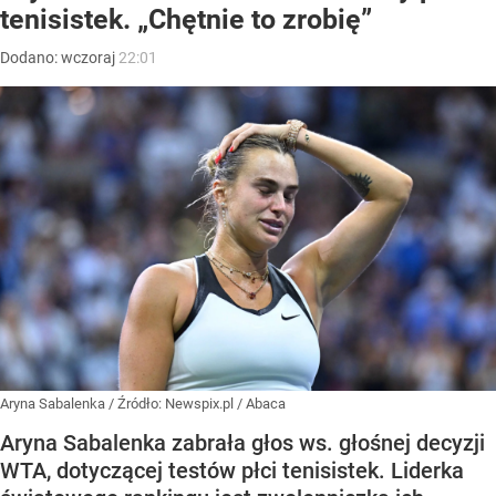
tenisistek. „Chętnie to zrobię”
Dodano:
wczoraj
22:01
Aryna Sabalenka
/ Źródło:
Newspix.pl
/
Abaca
Aryna Sabalenka zabrała głos ws. głośnej decyzji
WTA, dotyczącej testów płci tenisistek. Liderka