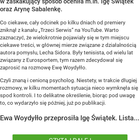
w zaskakujący sposób oceniła m.in. Igę Świątek
oraz Arynę Sabalenkę.
Co ciekawe, cały odcinek po kilku dniach od premiery
zniknął z kanału „Trzeci Serwis” na YouTube. Warto
zaznaczyć, że wielokrotnie pojawiały się w tym miejscu
ciekawe treści, w głównej mierze związane z działalnością
autora pomysłu, Lecha Sidora. Były tenisista, od wielu lat
związany z Eurosportem, tym razem zdecydował się
zaprosić na rozmowę Ewę Woydyłło.
Czyli znaną i cenioną psycholog. Niestety, w trakcie długiej
rozmowy, w kilku momentach sytuacja nieco wymknęła się
spod kontroli. I to delikatne określenie, biorąc pod uwagę
to, co wydarzyło się później, już po publikacji.
Ewa Woydyłło przeprosiła Igę Świątek. Lista...