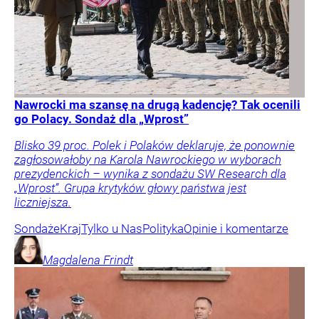
Nawrocki ma szansę na drugą kadencję? Tak ocenili
go Polacy. Sondaż dla „Wprost”
Blisko 39 proc. Polek i Polaków deklaruje, że ponownie
zagłosowałoby na Karola Nawrockiego w wyborach
prezydenckich – wynika z sondażu SW Research dla
„Wprost”. Grupa krytyków głowy państwa jest
liczniejsza.
Sondaże
Kraj
Tylko u Nas
Polityka
Opinie i komentarze
Magdalena
Frindt