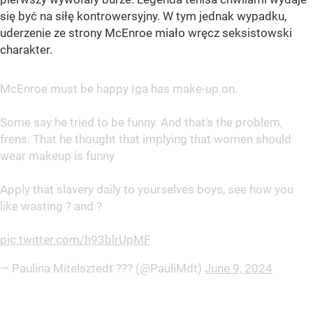
się być na siłę kontrowersyjny. W tym jednak wypadku,
uderzenie ze strony McEnroe miało wręcz seksistowski
charakter.
McEnroe must be happy Iga has make-up on.
Some say he tried to be funny. And that’s the problem,
frens. That he thought that implying that women should
wear makeup is funny
Apply that slavery daily to yourselves boys, see how you
like wasting ? and ?
pic.twitter.com/h93blrUpMF
— Paulina Mitelsztedt ?️?? (@PauliMdt)
June 9, 2024