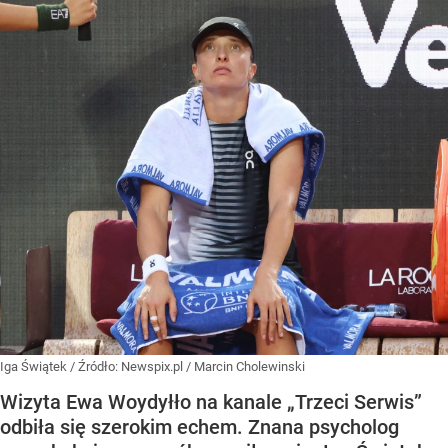
Iga Świątek
/ Źródło:
Newspix.pl
/
Marcin Cholewinski
Wizyta Ewa Woydyłło na kanale „Trzeci Serwis”
odbiła się szerokim echem. Znana psycholog