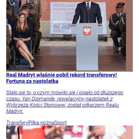
Real Madryt właśnie pobił rekord transferowy!
Fortuna za nastolatka
Stało się to, o czym mówiło się i pisało od dłuższego
czasu. Yan Diomande, rewelacyjny nastolatek z
Wybrzeża Kości Słoniowej, został piłkarzem Realu
Madryt.
Transfery
Piłka nożna
Sport