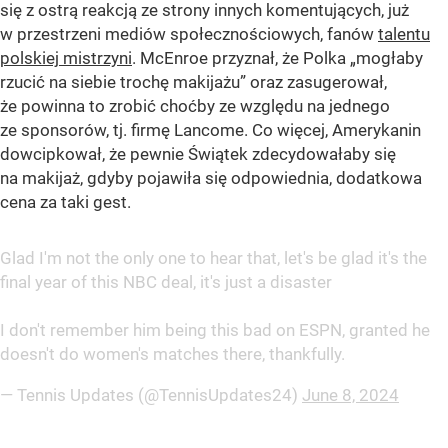
się z ostrą reakcją ze strony innych komentujących, już
w przestrzeni mediów społecznościowych, fanów
talentu
polskiej mistrzyni
. McEnroe przyznał, że Polka „mogłaby
rzucić na siebie trochę makijażu” oraz zasugerował,
że powinna to zrobić choćby ze względu na jednego
ze sponsorów, tj. firmę Lancome. Co więcej, Amerykanin
dowcipkował, że pewnie Świątek zdecydowałaby się
na makijaż, gdyby pojawiła się odpowiednia, dodatkowa
cena za taki gest.
Glad I'm not the only one to hear that, let's be glad it's the
final year of this NBC deal, it's just a disaster
I don't remember him being this bad on ESPN, granted he
doesn't do women's matches there, thankfully.
— Tennis Updates (@TennisUpdates24)
June 8, 2024