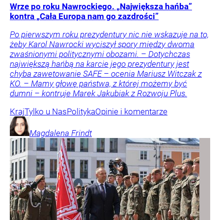
Wrze po roku Nawrockiego. „Największa hańba”
kontra „Cała Europa nam go zazdrości”
Po pierwszym roku prezydentury nic nie wskazuje na to,
żeby Karol Nawrocki wyciszył spory między dwoma
zwaśnionymi politycznymi obozami. – Dotychczas
największą hańbą na karcie jego prezydentury jest
chyba zawetowanie SAFE – ocenia Mariusz Witczak z
KO. – Mamy głowę państwa, z której możemy być
dumni – kontruje Marek Jakubiak z Rozwoju Plus.
Kraj
Tylko u Nas
Polityka
Opinie i komentarze
Magdalena
Frindt