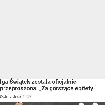
Iga Świątek została oficjalnie
przeproszona. „Za gorszące epitety”
Dodano:
dzisiaj
14:55