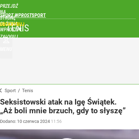
PRZEJDŹ
NA
SPORT WPROST
STRONĘ
GŁÓWNĄ
UBSKRYBUJ
TENIS
WPROST.PL
ZALOGUJ
MENU
Sport
/
Tenis
Seksistowski atak na Igę Świątek.
„Aż boli mnie brzuch, gdy to słyszę”
Dodano:
10
czerwca
2024
11:56