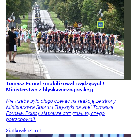
Tomasz Fornal zmobilizował rządzących!
Ministerstwo z błyskawiczną reakcją
Nie trzeba było długo czekać na reakcję ze strony
Ministerstwa Sportu i Turystyki na apel Tomasza
Fornala. Polscy siatkarze otrzymali to, czego
potrzebowali.
Siatkówka
Sport