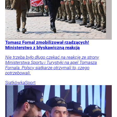
Tomasz Fornal zmobilizował rządzących!
Ministerstwo z błyskawiczną reakcją
Nie trzeba było długo czekać na reakcję ze strony
Ministerstwa Sportu i Turystyki na apel Tomasza
Fornala. Polscy siatkarze otrzymali to, czego
potrzebowali.
Siatkówka
Sport