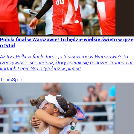
Polski finał w Warszawie! To będzie wielkie święto w grze
o tytuł
Aż trzy Polki w finale turnieju tenisowego w Warszawie? To
rzeczywiście scenariusz, który spełnił się podczas zmagań na
kortach Legii. Gra o tytuł już w piątek!
Tenis
Sport