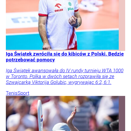
Iga Świątek zwróciła się do kibiców z Polski. Będzie
potrzebować pomocy
Iga Świątek awansowała do IV rundy turnieju WTA 1000
w Toronto. Polka w dwóch setach rozprawiła się ze
Szwajcarką Viktorija Golubic, wygrywając 6:2, 6:1.
Tenis
Sport