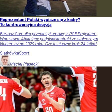
Reprezentant Polski wypisze się z kadry?
To kontrowersyjna decyzja
Bartosz Gomułka przedłużył umowę z PGE Projektem
Warszawa. Atakujący podpisał kontrakt ze stołecznym
klubem aż do 2029 roku. Czy to słuszny krok 24-latka?
Siatkówka
Sport
Maciej
Piasecki