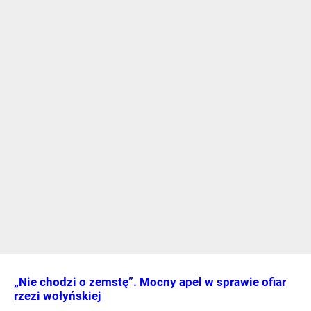
„Nie chodzi o zemstę”. Mocny apel w sprawie ofiar
rzezi wołyńskiej