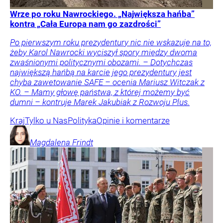
Wrze po roku Nawrockiego. „Największa hańba”
kontra „Cała Europa nam go zazdrości”
Po pierwszym roku prezydentury nic nie wskazuje na to,
żeby Karol Nawrocki wyciszył spory między dwoma
zwaśnionymi politycznymi obozami. – Dotychczas
największą hańbą na karcie jego prezydentury jest
chyba zawetowanie SAFE – ocenia Mariusz Witczak z
KO. – Mamy głowę państwa, z której możemy być
dumni – kontruje Marek Jakubiak z Rozwoju Plus.
Kraj
Tylko u Nas
Polityka
Opinie i komentarze
Magdalena
Frindt