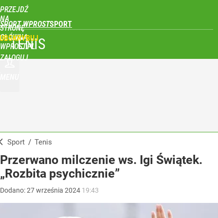
PRZEJDŹ
NA
SPORT WPROST
STRONĘ
GŁÓWNĄ
UBSKRYBUJ
TENIS
WPROST.PL
ZALOGUJ
MENU
Sport
/
Tenis
Przerwano milczenie ws. Igi Świątek.
„Rozbita psychicznie”
Dodano:
27
września
2024
19:43