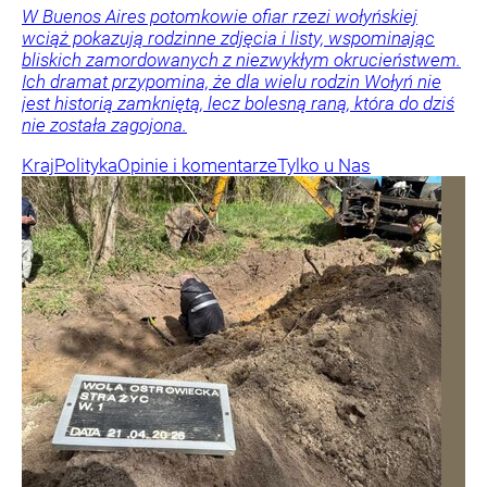
W Buenos Aires potomkowie ofiar rzezi wołyńskiej
wciąż pokazują rodzinne zdjęcia i listy, wspominając
bliskich zamordowanych z niezwykłym okrucieństwem.
Ich dramat przypomina, że dla wielu rodzin Wołyń nie
jest historią zamkniętą, lecz bolesną raną, która do dziś
nie została zagojona.
Kraj
Polityka
Opinie i komentarze
Tylko u Nas