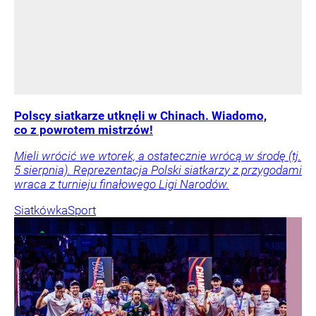
Polscy siatkarze utknęli w Chinach. Wiadomo,
co z powrotem mistrzów!
Mieli wrócić we wtorek, a ostatecznie wrócą w środę (tj.
5 sierpnia). Reprezentacja Polski siatkarzy z przygodami
wraca z turnieju finałowego Ligi Narodów.
Siatkówka
Sport