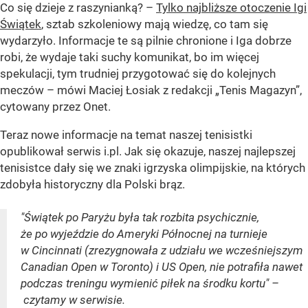
Co się dzieje z raszynianką? –
Tylko najbliższe otoczenie Igi
Świątek
, sztab szkoleniowy mają wiedzę, co tam się
wydarzyło. Informacje te są pilnie chronione i Iga dobrze
robi, że wydaje taki suchy komunikat, bo im więcej
spekulacji, tym trudniej przygotować się do kolejnych
meczów – mówi Maciej Łosiak z redakcji „Tenis Magazyn”,
cytowany przez Onet.
Teraz nowe informacje na temat naszej tenisistki
opublikował serwis i.pl. Jak się okazuje, naszej najlepszej
tenisistce dały się we znaki igrzyska olimpijskie, na których
zdobyła historyczny dla Polski brąz.
"Świątek po Paryżu była tak rozbita psychicznie,
że po wyjeździe do Ameryki Północnej na turnieje
w Cincinnati (zrezygnowała z udziału we wcześniejszym
Canadian Open w Toronto) i US Open, nie potrafiła nawet
podczas treningu wymienić piłek na środku kortu" –
czytamy w serwisie.