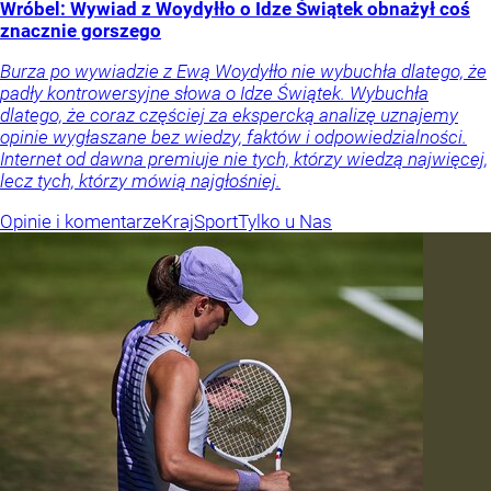
Wróbel: Wywiad z Woydyłło o Idze Świątek obnażył coś
znacznie gorszego
Burza po wywiadzie z Ewą Woydyłło nie wybuchła dlatego, że
padły kontrowersyjne słowa o Idze Świątek. Wybuchła
dlatego, że coraz częściej za ekspercką analizę uznajemy
opinie wygłaszane bez wiedzy, faktów i odpowiedzialności.
Internet od dawna premiuje nie tych, którzy wiedzą najwięcej,
lecz tych, którzy mówią najgłośniej.
Opinie i komentarze
Kraj
Sport
Tylko u Nas