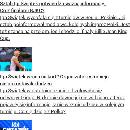
Sztab Igi Świątek potwierdza ważną informację.
Co z finałami BJKC?
Iga Świątek wycofała się z turniejów w Seulu i Pekinie. Jej
sztab poinformował media ws. kolejnych imprez Polki. Jest
też szansa na przełom, jeśli chodzi o finały Billie Jean King
Cup.
Iga Świątek wraca na kort? Organizatorzy turnieju
nie pozostawili złudzeń
Iga Świątek w ostatnim czasie odizolowała się
od wszystkiego. Na korcie dawno jej nie widziano, a teraz
pojawiły się informacje, iż nie weźmie udziału w kolejnym
turnieju. Co się dzieje z Polką?