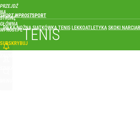
PRZEJDŹ
Udostępnij
0
Skomentuj
NA
SPORT WPROST
STRONĘ
GŁÓWNĄ
PIŁKA NOŻNA
SIATKÓWKA
TENIS
LEKKOATLETYKA
SKOKI NARCIAR
TENIS
WPROST.PL
SUBSKRYBUJ
ZALOGUJ
SZUKAJ
MENU