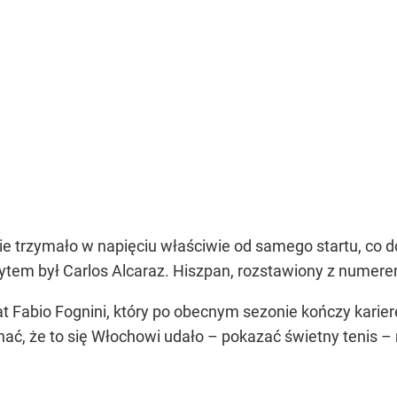
e trzymało w napięciu właściwie od samego startu, co 
m był Carlos Alcaraz. Hiszpan, rozstawiony z numerem 
lat Fabio Fognini, który po obecnym sezonie kończy kari
nać, że to się Włochowi udało – pokazać świetny tenis
ini. ??
#Wimbledon