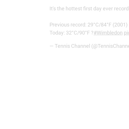
Do zdarzenia doszło przy stanie 3:
niepokojącą sytuację, postanowił 
Około 15 minut trwała interwencja 
Po triumf w meczu sięgnął Alcaraz
na stojąco od kibiców zgromadzon
Główna drabinka Wimbledonu 202
(niedziela). Pula nagród w tegorocz
Barbora Krejcikova oraz wspomnia