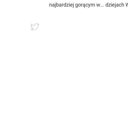
Wysoka temperatura niestety spraw
relacji osób będących na miejscu –
An older spectator has collapsed in
pic.twitter.com/ohVyHbkvu2
— Ben Rothenberg (@BenRothenb