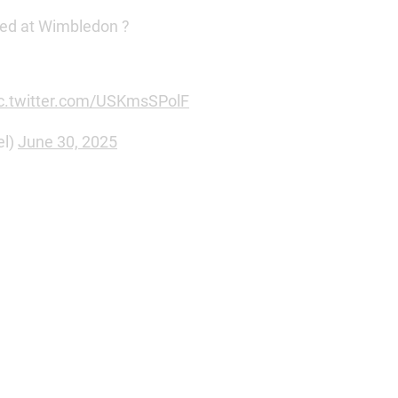
0 dla Hiszpana, w piątym secie trwającego ponad cztery g
jakkolwiek pomóc, przekazując schłodzony napój na trybu
służb medycznych na trybunach kortu centralnego. Ostatec
, wygrywając zdecydowanie ostatniego seta 6:1. Fognini
ych na korcie centralnym w Londynie.
5 ruszyła
dokładnie 30 czerwca (poniedziałek
). Finał pa
nej edycji turnieju to 53,5 miliona funtów (ok. 267,6 mili
ny Hiszpan Carlos Alcaraz.