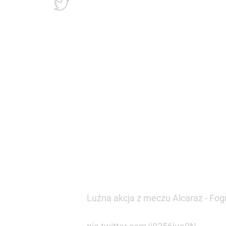
pic.twitter.com/j8256iuo0N
— Mateusz Wasiewski (@wasiiew
Wimbledon: Ogromny upa