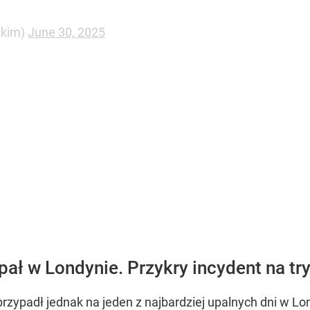
rzypadł jednak na jeden z najbardziej upalnych dni w Lo
 Wimbledonu!
orded at Wimbledon ?
c.twitter.com/USKmsSPolF
el)
June 30, 2025