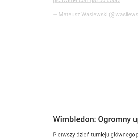
Pierwszy dzień turnieju głównego p
najbardziej gorącym w... dziejach
It's the hottest first day ever rec
Previous record: 29°C/84°F (2001)
Today: 32°C/90°F ?
#Wimbledon
pi
— Tennis Channel (@TennisChann