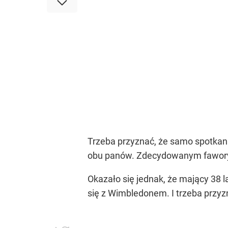
Trzeba przyznać, że samo spotkani
obu panów. Zdecydowanym faworyte
Okazało się jednak, że mający 38 
się z Wimbledonem. I trzeba przyz
Luźna akcja z meczu Alcaraz - Fogn