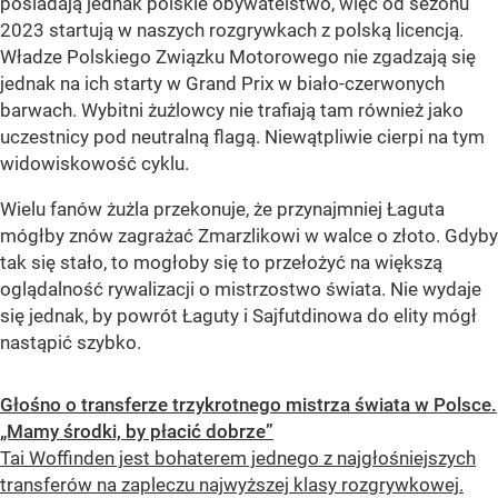
posiadają jednak polskie obywatelstwo, więc od sezonu
2023 startują w naszych rozgrywkach z polską licencją.
Władze Polskiego Związku Motorowego nie zgadzają się
jednak na ich starty w Grand Prix w biało-czerwonych
barwach. Wybitni żużlowcy nie trafiają tam również jako
uczestnicy pod neutralną flagą. Niewątpliwie cierpi na tym
widowiskowość cyklu.
Wielu fanów żużla przekonuje, że przynajmniej Łaguta
mógłby znów zagrażać Zmarzlikowi w walce o złoto. Gdyby
tak się stało, to mogłoby się to przełożyć na większą
oglądalność rywalizacji o mistrzostwo świata. Nie wydaje
się jednak, by powrót Łaguty i Sajfutdinowa do elity mógł
nastąpić szybko.
Głośno o transferze trzykrotnego mistrza świata w Polsce.
„Mamy środki, by płacić dobrze”
Tai Woffinden jest bohaterem jednego z najgłośniejszych
transferów na zapleczu najwyższej klasy rozgrywkowej.