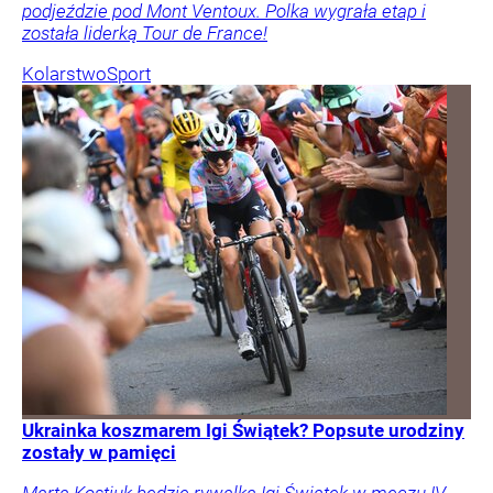
podjeździe pod Mont Ventoux. Polka wygrała etap i
została liderką Tour de France!
Kolarstwo
Sport
Ukrainka koszmarem Igi Świątek? Popsute urodziny
zostały w pamięci
Marta Kostiuk będzie rywalką Igi Świątek w meczu IV