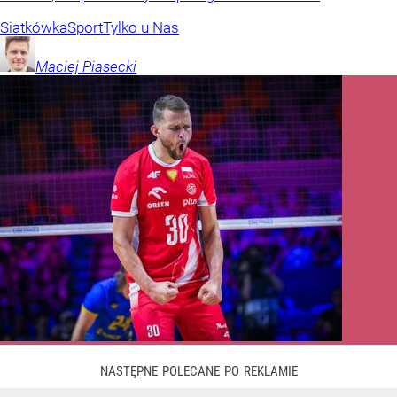
Siatkówka
Sport
Tylko u Nas
Maciej
Piasecki