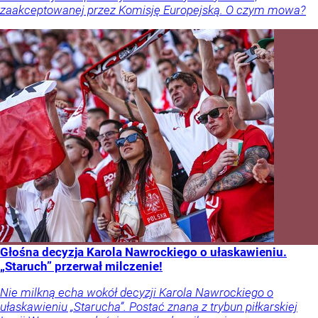
zaakceptowanej przez Komisję Europejską. O czym mowa?
Głośna decyzja Karola Nawrockiego o ułaskawieniu.
„Staruch” przerwał milczenie!
Nie milkną echa wokół decyzji Karola Nawrockiego o
ułaskawieniu „Starucha”. Postać znana z trybun piłkarskiej