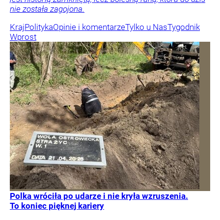
nie została zagojona.
Kraj
Polityka
Opinie i komentarze
Tylko u Nas
Tygodnik
Wprost
Polka wróciła po udarze i nie kryła wzruszenia.
To koniec pięknej kariery