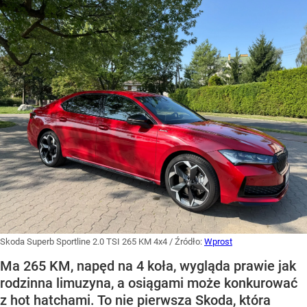
Skoda Superb Sportline 2.0 TSI 265 KM 4x4
/ Źródło:
Wprost
Ma 265 KM, napęd na 4 koła, wygląda prawie jak
rodzinna limuzyna, a osiągami może konkurować
z hot hatchami. To nie pierwsza Skoda, która