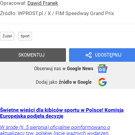
Opracował:
Dawid Franek
Źródło:
WPROST.pl
/
X / FIM Speedway Grand Prix
Żużel
Sport
SKOMENTUJ
UDOSTĘPNIJ
Obserwuj nas
w
Google News
Dodaj jako
źródło w Google
Świetne wieści dla kibiców sportu w Polsce! Komisja
Europejska podjęła decyzję
W środę (tj. 5 sierpnia) oficjalnie poinformowano o
aktualizacji tzw. polskiej liście ważnych wydarzeń,