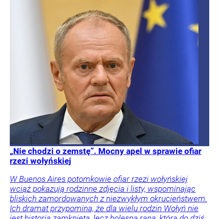
„Nie chodzi o zemstę”. Mocny apel w sprawie ofiar
rzezi wołyńskiej
W Buenos Aires potomkowie ofiar rzezi wołyńskiej
wciąż pokazują rodzinne zdjęcia i listy, wspominając
bliskich zamordowanych z niezwykłym okrucieństwem.
Ich dramat przypomina, że dla wielu rodzin Wołyń nie
jest historią zamkniętą, lecz bolesną raną, która do dziś