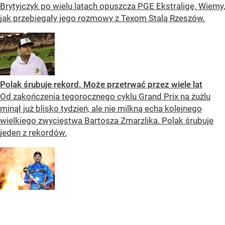
Brytyjczyk po wielu latach opuszcza PGE Ekstraligę. Wiemy,
jak przebiegały jego rozmowy z Texom Stalą Rzeszów.
Polak śrubuje rekord. Może przetrwać przez wiele lat
Od zakończenia tegorocznego cyklu Grand Prix na żużlu
minął już blisko tydzień, ale nie milkną echa kolejnego
wielkiego zwycięstwa Bartosza Zmarzlika. Polak śrubuje
jeden z rekordów.