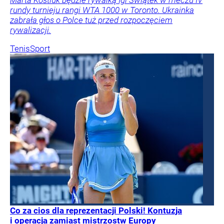
rundy turnieju rangi WTA 1000 w Toronto. Ukrainka
zabrała głos o Polce tuż przed rozpoczęciem
rywalizacji.
Tenis
Sport
Co za cios dla reprezentacji Polski! Kontuzja
i operacja zamiast mistrzostw Europy