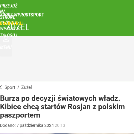
PRZEJDŹ
NA
SPORT WPROST
STRONĘ
GŁÓWNĄ
UBSKRYBUJ
ŻUŻEL
WPROST.PL
ZALOGUJ
MENU
Sport
/
Żużel
Burza po decyzji światowych władz.
Kibice chcą startów Rosjan z polskim
paszportem
Dodano:
7
października
2024
20:13