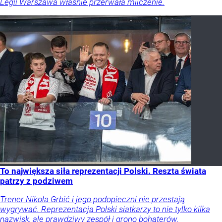
Legii Warszawa właśnie przerwała milczenie.
To największa siła reprezentacji Polski. Reszta świata
patrzy z podziwem
Trener Nikola Grbić i jego podopieczni nie przestają
wygrywać. Reprezentacja Polski siatkarzy to nie tylko kilka
nazwisk, ale prawdziwy zespół i grono bohaterów.