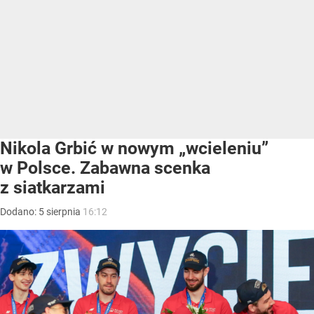
Nikola Grbić w nowym „wcieleniu”
w Polsce. Zabawna scenka
z siatkarzami
Dodano:
5
sierpnia
16:12