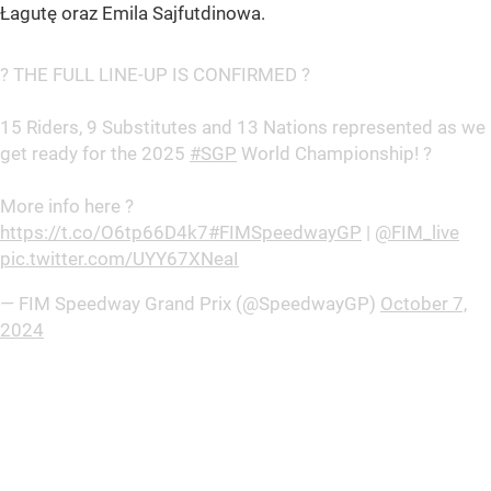
Łagutę oraz Emila Sajfutdinowa.
? THE FULL LINE-UP IS CONFIRMED ?
15 Riders, 9 Substitutes and 13 Nations represented as we
get ready for the 2025
#SGP
World Championship! ?
More info here ?
https://t.co/O6tp66D4k7
#FIMSpeedwayGP
|
@FIM_live
pic.twitter.com/UYY67XNeaI
— FIM Speedway Grand Prix (@SpeedwayGP)
October 7,
2024