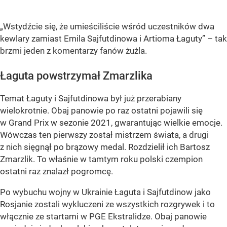
„Wstydźcie się, że umieściliście wśród uczestników dwa
kewlary zamiast Emila Sajfutdinowa i Artioma Łaguty” – tak
brzmi jeden z komentarzy fanów żużla.
Łaguta powstrzymał Zmarzlika
Temat Łaguty i Sajfutdinowa był już przerabiany
wielokrotnie. Obaj panowie po raz ostatni pojawili się
w Grand Prix w sezonie 2021, gwarantując wielkie emocje.
Wówczas ten pierwszy został mistrzem świata, a drugi
z nich sięgnął po brązowy medal. Rozdzielił ich Bartosz
Zmarzlik. To właśnie w tamtym roku polski czempion
ostatni raz znalazł pogromcę.
Po wybuchu wojny w Ukrainie Łaguta i Sajfutdinow jako
Rosjanie zostali wykluczeni ze wszystkich rozgrywek i to
włącznie ze startami w PGE Ekstralidze. Obaj panowie