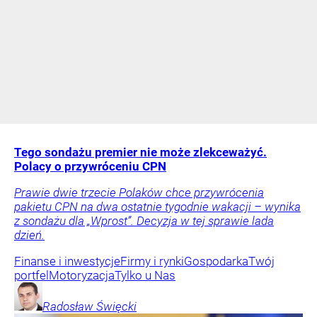
Tego sondażu premier nie może zlekceważyć.
Polacy o przywróceniu CPN
Prawie dwie trzecie Polaków chce przywrócenia
pakietu CPN na dwa ostatnie tygodnie wakacji – wynika
z sondażu dla „Wprost”. Decyzja w tej sprawie lada
dzień.
Finanse i inwestycje
Firmy i rynki
Gospodarka
Twój
portfel
Motoryzacja
Tylko u Nas
Radosław
Święcki