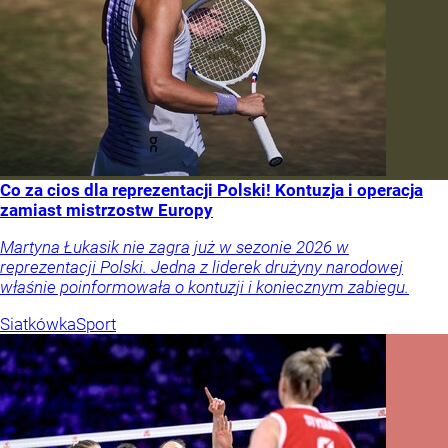
Co za cios dla reprezentacji Polski! Kontuzja i operacja
zamiast mistrzostw Europy
Martyna Łukasik nie zagra już w sezonie 2026 w
reprezentacji Polski. Jedna z liderek drużyny narodowej
właśnie poinformowała o kontuzji i koniecznym zabiegu.
Siatkówka
Sport