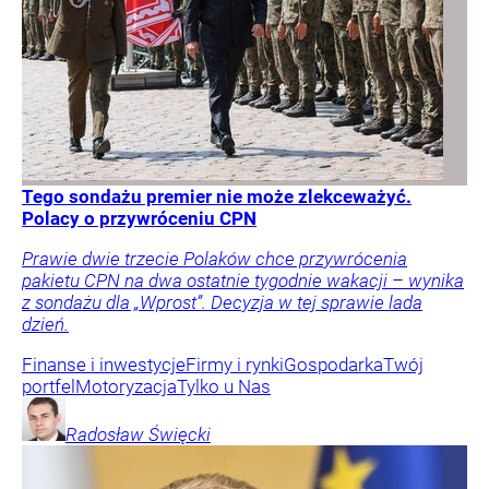
Tego sondażu premier nie może zlekceważyć.
Polacy o przywróceniu CPN
Prawie dwie trzecie Polaków chce przywrócenia
pakietu CPN na dwa ostatnie tygodnie wakacji – wynika
z sondażu dla „Wprost”. Decyzja w tej sprawie lada
dzień.
Finanse i inwestycje
Firmy i rynki
Gospodarka
Twój
portfel
Motoryzacja
Tylko u Nas
Radosław
Święcki