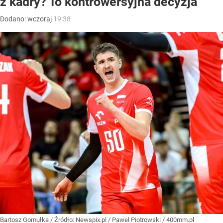
z kadry? To kontrowersyjna decyzja
Dodano:
wczoraj
19:38
Bartosz Gomułka
/ Źródło:
Newspix.pl
/
Pawel Piotrowski / 400mm.pl