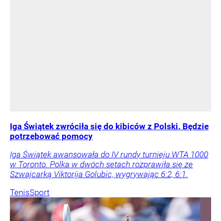
Iga Świątek zwróciła się do kibiców z Polski. Będzie
potrzebować pomocy
Iga Świątek awansowała do IV rundy turnieju WTA 1000
w Toronto. Polka w dwóch setach rozprawiła się ze
Szwajcarką Viktorija Golubic, wygrywając 6:2, 6:1.
Tenis
Sport