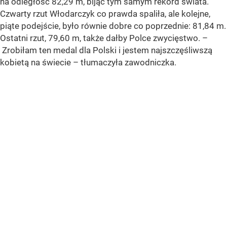
na odległość 82,29 m, bijąc tym samym rekord świata.
Czwarty rzut Włodarczyk co prawda spaliła, ale kolejne,
piąte podejście, było równie dobre co poprzednie: 81,84 m.
Ostatni rzut, 79,60 m, także dałby Polce zwycięstwo. –
Zrobiłam ten medal dla Polski i jestem najszczęśliwszą
kobietą na świecie – tłumaczyła zawodniczka.