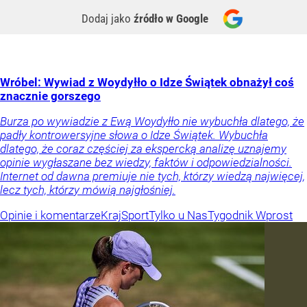
Dodaj jako
źródło w Google
Wróbel: Wywiad z Woydyłło o Idze Świątek obnażył coś
znacznie gorszego
Burza po wywiadzie z Ewą Woydyłło nie wybuchła dlatego, że
padły kontrowersyjne słowa o Idze Świątek. Wybuchła
dlatego, że coraz częściej za ekspercką analizę uznajemy
opinie wygłaszane bez wiedzy, faktów i odpowiedzialności.
Internet od dawna premiuje nie tych, którzy wiedzą najwięcej,
lecz tych, którzy mówią najgłośniej.
Opinie i komentarze
Kraj
Sport
Tylko u Nas
Tygodnik Wprost