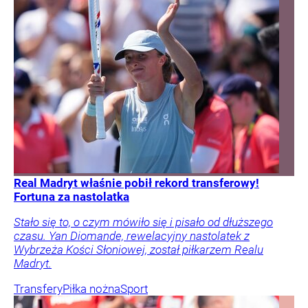
Real Madryt właśnie pobił rekord transferowy!
Fortuna za nastolatka
Stało się to, o czym mówiło się i pisało od dłuższego
czasu. Yan Diomande, rewelacyjny nastolatek z
Wybrzeża Kości Słoniowej, został piłkarzem Realu
Madryt.
Transfery
Piłka nożna
Sport