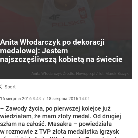
Anita Włodarczyk po dekoracji
medalowej: Jestem
najszczęśliwszą kobietą na świecie
Anita Włodarczyk
Źródło:
Newspix.pl
/
fot. Marek Biczyk
Sport
16
sierpnia
2016
8:43
/
18
sierpnia
2016
14:01
– Zawody życia, po pierwszej kolejce już
wiedziałam, że mam złoty medal. Od drugiej
szłam na całość. Masakra – powiedziała
w rozmowie z TVP złota medalistka igrzysk