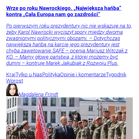
Wrze po roku Nawrockiego. „Największa hańba”
kontra „Cała Europa nam go zazdrości”
Po pierwszym roku prezydentury nic nie wskazuje na to,
żeby Karol Nawrocki wyciszył spory między dwoma
zwaśnionymi politycznymi obozami. – Dotychczas
największą hańbą na karcie jego prezydentury jest
chyba zawetowanie SAFE – ocenia Mariusz Witczak z
KO. – Mamy głowę państwa, z której możemy być
dumni – kontruje Marek Jakubiak z Rozwoju Plus.
Kraj
Tylko u Nas
Polityka
Opinie i komentarze
Tygodnik
Wprost
Magdalena
Frindt