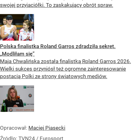
swojej przyjaciółki. To zaskakujący obrót spraw.
Polska finalistka Roland Garros zdradziła sekret.
„Modliłam się”
Maja Chwalińska została finalistką Roland Garros 2026.
Wielki sukces przyniósł też ogromne zainteresowanie
postacią Polki ze strony światowych mediów.
Opracował:
Maciej Piasecki
Źródło:
TVN24
/
Eurosport