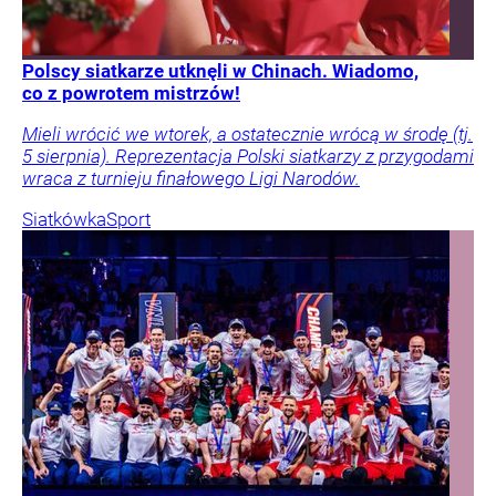
Polscy siatkarze utknęli w Chinach. Wiadomo,
co z powrotem mistrzów!
Mieli wrócić we wtorek, a ostatecznie wrócą w środę (tj.
5 sierpnia). Reprezentacja Polski siatkarzy z przygodami
wraca z turnieju finałowego Ligi Narodów.
Siatkówka
Sport