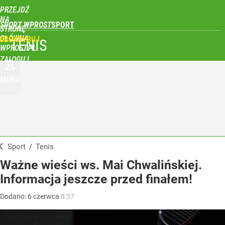
PRZEJDŹ
NA
SPORT WPROST
STRONĘ
GŁÓWNĄ
UBSKRYBUJ
TENIS
WPROST.PL
ZALOGUJ
MENU
Sport
/
Tenis
Ważne wieści ws. Mai Chwalińskiej.
Informacja jeszcze przed finałem!
Dodano:
6
czerwca
8:37