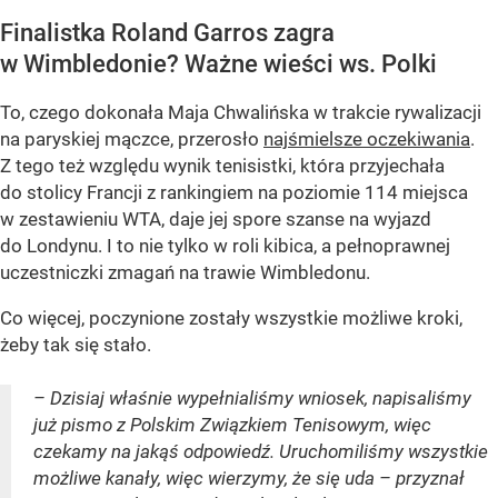
Finalistka Roland Garros zagra
w Wimbledonie? Ważne wieści ws. Polki
To, czego dokonała Maja Chwalińska w trakcie rywalizacji
na paryskiej mączce, przerosło
najśmielsze oczekiwania
.
Z tego też względu wynik tenisistki, która przyjechała
do stolicy Francji z rankingiem na poziomie 114 miejsca
w zestawieniu WTA, daje jej spore szanse na wyjazd
do Londynu. I to nie tylko w roli kibica, a pełnoprawnej
uczestniczki zmagań na trawie Wimbledonu.
Co więcej, poczynione zostały wszystkie możliwe kroki,
żeby tak się stało.
– Dzisiaj właśnie wypełnialiśmy wniosek, napisaliśmy
już pismo z Polskim Związkiem Tenisowym, więc
czekamy na jakąś odpowiedź. Uruchomiliśmy wszystkie
możliwe kanały, więc wierzymy, że się uda – przyznał