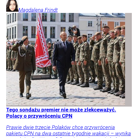
Magdalena
Frindt
Tego sondażu premier nie może zlekceważyć.
Polacy o przywróceniu CPN
Prawie dwie trzecie Polaków chce przywrócenia
pakietu CPN na dwa ostatnie tygodnie wakacji – wynika