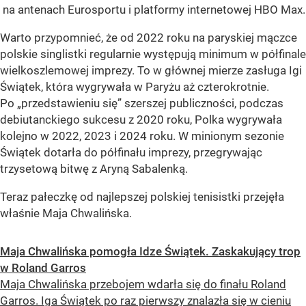
na antenach Eurosportu i platformy internetowej HBO Max.
Warto przypomnieć, że od 2022 roku na paryskiej mączce
polskie singlistki regularnie występują minimum w półfinale
wielkoszlemowej imprezy. To w głównej mierze zasługa Igi
Świątek, która wygrywała w Paryżu aż czterokrotnie.
Po „przedstawieniu się” szerszej publiczności, podczas
debiutanckiego sukcesu z 2020 roku, Polka wygrywała
kolejno w 2022, 2023 i 2024 roku. W minionym sezonie
Świątek dotarła do półfinału imprezy, przegrywając
trzysetową bitwę z Aryną Sabalenką.
Teraz pałeczkę od najlepszej polskiej tenisistki przejęła
właśnie Maja Chwalińska.
Maja Chwalińska pomogła Idze Świątek. Zaskakujący trop
w Roland Garros
Maja Chwalińska przebojem wdarła się do finału Roland
Garros. Iga Świątek po raz pierwszy znalazła się w cieniu