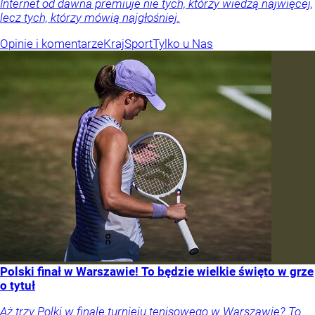
Internet od dawna premiuje nie tych, którzy wiedzą najwięcej,
lecz tych, którzy mówią najgłośniej.
Opinie i komentarze
Kraj
Sport
Tylko u Nas
Polski finał w Warszawie! To będzie wielkie święto w grze
o tytuł
Aż trzy Polki w finale turnieju tenisowego w Warszawie? To