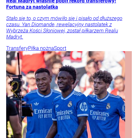
Real Madryt właśnie pobił rekord transferowy!
Fortuna za nastolatka
Stało się to, o czym mówiło się i pisało od dłuższego
czasu. Yan Diomande, rewelacyjny nastolatek z
Wybrzeża Kości Słoniowej, został piłkarzem Realu
Madryt.
Transfery
Piłka nożna
Sport