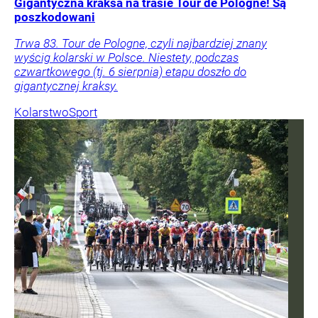
Gigantyczna kraksa na trasie Tour de Pologne! Są
poszkodowani
Trwa 83. Tour de Pologne, czyli najbardziej znany
wyścig kolarski w Polsce. Niestety, podczas
czwartkowego (tj. 6 sierpnia) etapu doszło do
gigantycznej kraksy.
Kolarstwo
Sport