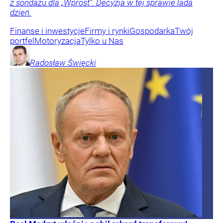
z sondażu dla „Wprost”. Decyzja w tej sprawie lada
dzień.
Finanse i inwestycje
Firmy i rynki
Gospodarka
Twój
portfel
Motoryzacja
Tylko u Nas
Radosław
Święcki