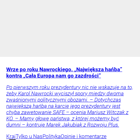
Wrze po roku Nawrockiego. „Największa hańba”
kontra „Cała Europa nam go zazdrości”
Po pierwszym roku prezydentury nic nie wskazuje na to,
żeby Karol Nawrocki wyciszył spory między dwoma
zwaśnionymi politycznymi obozami. – Dotychczas
największą hańbą na karcie jego prezydentury jest
chyba zawetowanie SAFE – ocenia Mariusz Witczak z
KO. – Mamy głowę państwa, z której możemy być
dumni – kontruje Marek Jakubiak z Rozwoju Plus.
Kraj
Tylko u Nas
Polityka
Opinie i komentarze