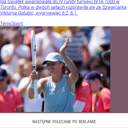
Iga Świątek awansowała do IV rundy turnieju WTA 1000 w
Toronto. Polka w dwóch setach rozprawiła się ze Szwajcarką
Viktorija Golubic, wygrywając 6:2, 6:1.
Tenis
Sport