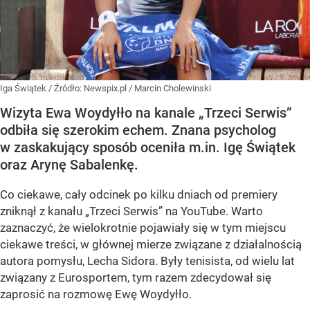
Iga Świątek
/ Źródło:
Newspix.pl
/
Marcin Cholewinski
Wizyta Ewa Woydyłło na kanale „Trzeci Serwis”
odbiła się szerokim echem. Znana psycholog
w zaskakujący sposób oceniła m.in. Igę Świątek
oraz Arynę Sabalenkę.
Co ciekawe, cały odcinek po kilku dniach od premiery
zniknął z kanału „Trzeci Serwis” na YouTube. Warto
zaznaczyć, że wielokrotnie pojawiały się w tym miejscu
ciekawe treści, w głównej mierze związane z działalnością
autora pomysłu, Lecha Sidora. Były tenisista, od wielu lat
związany z Eurosportem, tym razem zdecydował się
zaprosić na rozmowę Ewę Woydyłło.