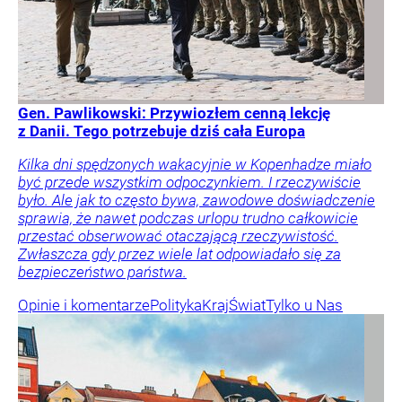
Gen. Pawlikowski: Przywiozłem cenną lekcję
z Danii. Tego potrzebuje dziś cała Europa
Kilka dni spędzonych wakacyjnie w Kopenhadze miało
być przede wszystkim odpoczynkiem. I rzeczywiście
było. Ale jak to często bywa, zawodowe doświadczenie
sprawia, że nawet podczas urlopu trudno całkowicie
przestać obserwować otaczającą rzeczywistość.
Zwłaszcza gdy przez wiele lat odpowiadało się za
bezpieczeństwo państwa.
Opinie i komentarze
Polityka
Kraj
Świat
Tylko u Nas