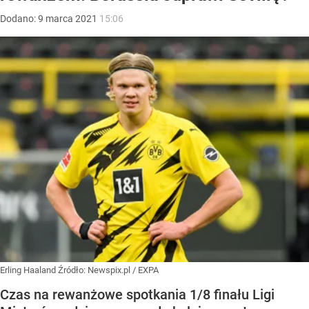
Dodano:
9
marca
2021
15:06
Erling Haaland
Źródło:
Newspix.pl
/
EXPA
Czas na rewanżowe spotkania 1/8 finału Ligi