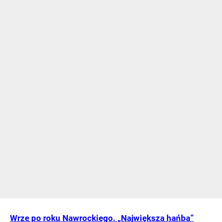
Wrze po roku Nawrockiego. „Największa hańba”