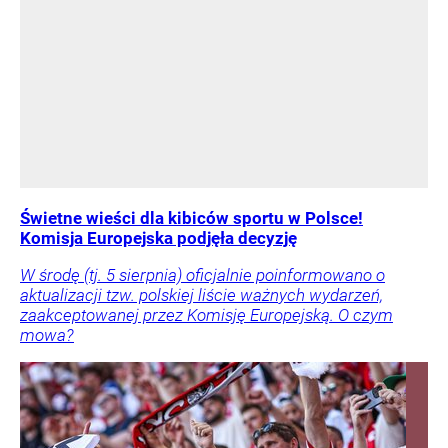
Świetne wieści dla kibiców sportu w Polsce!
Komisja Europejska podjęła decyzję
W środę (tj. 5 sierpnia) oficjalnie poinformowano o
aktualizacji tzw. polskiej liście ważnych wydarzeń,
zaakceptowanej przez Komisję Europejską. O czym
mowa?