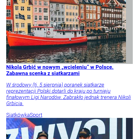
Nikola Grbić w nowym „wcieleniu” w Polsce.
Zabawna scenka z siatkarzami
W środowy (tj. 5 sierpnia) poranek siatkarze
reprezentacji Polski dotarli do kraju po turnieju
finałowym Ligi Narodów. Zabrakło jednak trenera Nikoli
Grbicia.
Siatkówka
Sport