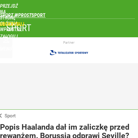
PRZEJDŹ
NA
SPORT WPROST
STRONĘ
GŁÓWNĄ
UBSKRYBUJ
SPORT
WPROST.PL
ZALOGUJ
Partner
MENU
Sport
Popis Haalanda dał im zaliczkę przed
rewanżem. Borussia odprawi Sevillę?