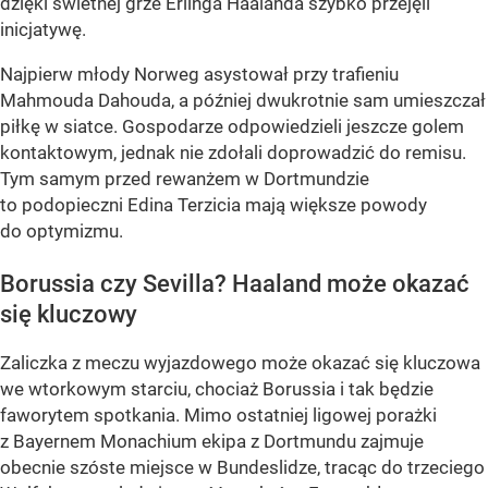
dzięki świetnej grze Erlinga Haalanda szybko przejęli
inicjatywę.
Najpierw młody Norweg asystował przy trafieniu
Mahmouda Dahouda, a później dwukrotnie sam umieszczał
piłkę w siatce. Gospodarze odpowiedzieli jeszcze golem
kontaktowym, jednak nie zdołali doprowadzić do remisu.
Tym samym przed rewanżem w Dortmundzie
to podopieczni Edina Terzicia mają większe powody
do optymizmu.
Borussia czy Sevilla? Haaland może okazać
się kluczowy
Zaliczka z meczu wyjazdowego może okazać się kluczowa
we wtorkowym starciu, chociaż Borussia i tak będzie
faworytem spotkania. Mimo ostatniej ligowej porażki
z Bayernem Monachium ekipa z Dortmundu zajmuje
obecnie szóste miejsce w Bundeslidze, tracąc do trzeciego