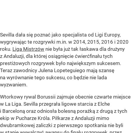
Sevilla dała się poznać jako specjalista od Ligi Europy,
wygrywając te rozgrywki m.in. w 2014, 2015, 2016 i 2020
roku.
Liga Mistrzów
nie była już tak łaskawa dla drużyny
z Andaluzji, dla której osiągnięcie ćwierćfinału tych
prestiżowych rozgrywek było największym sukcesem.
Teraz zawodnicy Julena Lopeteguiego mają szansę
na wyrównanie tego sukcesu, co będzie nie lada
wyzwaniem.
Wtorkowy rywal Borussii zajmuje obecnie czwarte miejsce
w La Liga. Sevilla przegrała ligowe starcia z Elche
i Barceloną oraz odniosła bolesną porażką z drugą z tych
ekip w Pucharze Króla. Piłkarze z Andaluzji mimo
dwubramkowej zaliczki z pierwszego spotkania nie byli
w stanie wywalczyć awansu do finału rozgrywek, przez