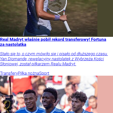
Real Madryt właśnie pobił rekord transferowy! Fortuna
za nastolatka
Stało się to, o czym mówiło się i pisało od dłuższego czasu.
Yan Diomande, rewelacyjny nastolatek z Wybrzeża Kości
Słoniowej, został piłkarzem Realu Madryt.
Transfery
Piłka nożna
Sport