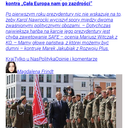
kontra „Cała Europa nam go zazdrości”
Po pierwszym roku prezydentury nic nie wskazuje na to,
żeby Karol Nawrocki wyciszył spory między dwoma
zwaśnionymi politycznymi obozami. – Dotychczas
największą hańbą na karcie jego prezydentury jest
chyba zawetowanie SAFE – ocenia Mariusz Witczak z
KO. – Mamy głowę państwa, z której możemy być
dumni – kontruje Marek Jakubiak z Rozwoju Plus.
Kraj
Tylko u Nas
Polityka
Opinie i komentarze
Magdalena
Frindt