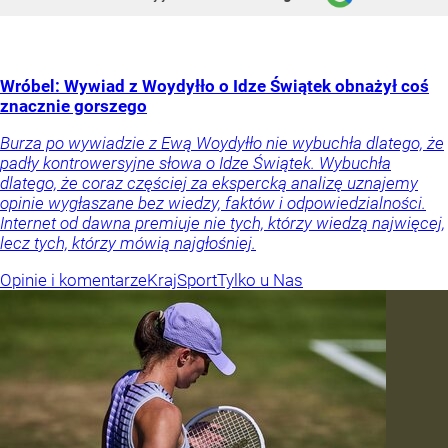
Wróbel: Wywiad z Woydyłło o Idze Świątek obnażył coś
znacznie gorszego
Burza po wywiadzie z Ewą Woydyłło nie wybuchła dlatego, że
padły kontrowersyjne słowa o Idze Świątek. Wybuchła
dlatego, że coraz częściej za ekspercką analizę uznajemy
opinie wygłaszane bez wiedzy, faktów i odpowiedzialności.
Internet od dawna premiuje nie tych, którzy wiedzą najwięcej,
lecz tych, którzy mówią najgłośniej.
Opinie i komentarze
Kraj
Sport
Tylko u Nas