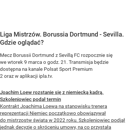
Liga Mistrzów. Borussia Dortmund - Sevilla.
Gdzie oglądać?
Mecz Borussii Dortmund z Sevillą FC rozpocznie się
we wtorek 9 marca o godz. 21. Transmisja będzie
dostępna na kanale Polsat Sport Premium
2 oraz w aplikacji ipla.tv.
Joachim Loew rozstanie się z niemiecką kadrą.
Szkoleniowiec podał termin
Kontrakt Joachima Loewa na stanowisku trenera
reprezentacji Niemiec początkowo obowiązywał
do mistrzostw świata w 2022 roku. Szkoleniowiec podjął
jednak decyzję o skróceniu umowy, na co przystała