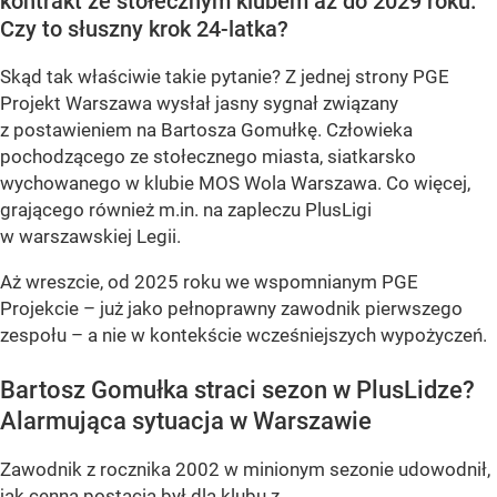
kontrakt ze stołecznym klubem aż do 2029 roku.
Czy to słuszny krok 24-latka?
Skąd tak właściwie takie pytanie? Z jednej strony PGE
Projekt Warszawa wysłał jasny sygnał związany
z postawieniem na Bartosza Gomułkę. Człowieka
pochodzącego ze stołecznego miasta, siatkarsko
wychowanego w klubie MOS Wola Warszawa. Co więcej,
grającego również m.in. na zapleczu PlusLigi
w warszawskiej Legii.
Aż wreszcie, od 2025 roku we wspomnianym PGE
Projekcie – już jako pełnoprawny zawodnik pierwszego
zespołu – a nie w kontekście wcześniejszych wypożyczeń.
Bartosz Gomułka straci sezon w PlusLidze?
Alarmująca sytuacja w Warszawie
Zawodnik z rocznika 2002 w minionym sezonie udowodnił,
jak cenną postacią był dla klubu z...