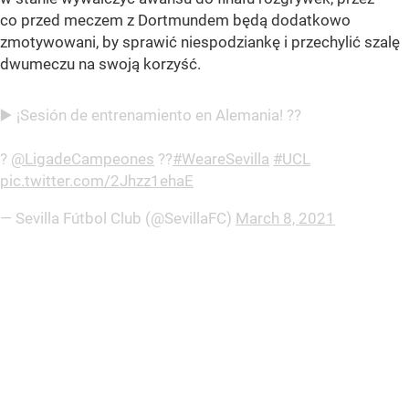
co przed meczem z Dortmundem będą dodatkowo
zmotywowani, by sprawić niespodziankę i przechylić szalę
dwumeczu na swoją korzyść.
▶️ ¡Sesión de entrenamiento en Alemania! ??
?
@LigadeCampeones
??
#WeareSevilla
#UCL
pic.twitter.com/2Jhzz1ehaE
— Sevilla Fútbol Club (@SevillaFC)
March 8, 2021