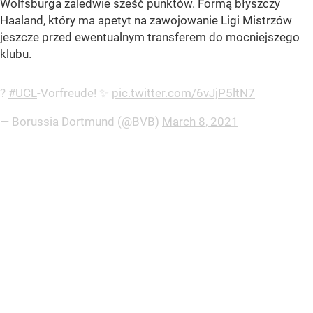
Wolfsburga zaledwie sześć punktów. Formą błyszczy
Haaland, który ma apetyt na zawojowanie Ligi Mistrzów
jeszcze przed ewentualnym transferem do mocniejszego
klubu.
?
#UCL
-Vorfreude! ✨
pic.twitter.com/6vJjP5ltN7
— Borussia Dortmund (@BVB)
March 8, 2021