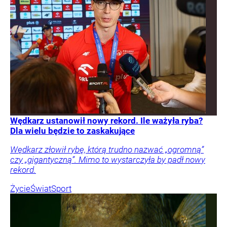
Wędkarz ustanowił nowy rekord. Ile ważyła ryba?
Dla wielu będzie to zaskakujące
Wędkarz złowił rybę, którą trudno nazwać „ogromną”
czy „gigantyczną”. Mimo to wystarczyła by padł nowy
rekord.
Życie
Świat
Sport