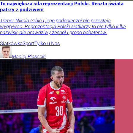
To największa siła reprezentacji Polski. Reszta świata
patrzy z podziwem
Trener Nikola Grbić i jego podopieczni nie przestają
wygrywać. Reprezentacja Polski siatkarzy to nie tylko kilka
nazwisk, ale prawdziwy zespół i grono bohaterów.
Siatkówka
Sport
Tylko u Nas
Maciej
Piasecki