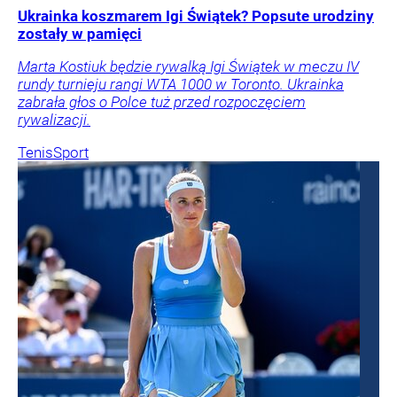
Ukrainka koszmarem Igi Świątek? Popsute urodziny
zostały w pamięci
Marta Kostiuk będzie rywalką Igi Świątek w meczu IV
rundy turnieju rangi WTA 1000 w Toronto. Ukrainka
zabrała głos o Polce tuż przed rozpoczęciem
rywalizacji.
Tenis
Sport