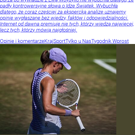
padły kontrowersyjne słowa o Idze Świątek. Wybuchła
dlatego, że coraz częściej za ekspercką analizę uznajemy
opinie wygłaszane bez wiedzy, faktów i odpowiedzialności.
Internet od dawna premiuje nie tych, którzy wiedzą najwięcej,
lecz tych, którzy mówią najgłośniej.
Opinie i komentarze
Kraj
Sport
Tylko u Nas
Tygodnik Wprost