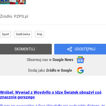
Źródło:
PZPS.pl
Sport
Siatkówka
Kraj
SKOMENTUJ
UDOSTĘPNIJ
Obserwuj nas
w
Google News
Dodaj jako
źródło w Google
Wróbel: Wywiad z Woydyłło o Idze Świątek obnażył coś
znacznie gorszego
Burza po wywiadzie z Ewą Woydyłło nie wybuchła dlatego, że