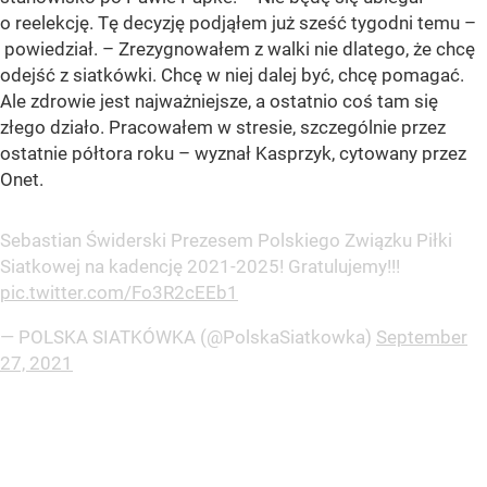
o reelekcję. Tę decyzję podjąłem już sześć tygodni temu –
powiedział. – Zrezygnowałem z walki nie dlatego, że chcę
odejść z siatkówki. Chcę w niej dalej być, chcę pomagać.
Ale zdrowie jest najważniejsze, a ostatnio coś tam się
złego działo. Pracowałem w stresie, szczególnie przez
ostatnie półtora roku – wyznał Kasprzyk, cytowany przez
Onet.
Sebastian Świderski Prezesem Polskiego Związku Piłki
Siatkowej na kadencję 2021-2025! Gratulujemy!!!
pic.twitter.com/Fo3R2cEEb1
— POLSKA SIATKÓWKA (@PolskaSiatkowka)
September
27, 2021