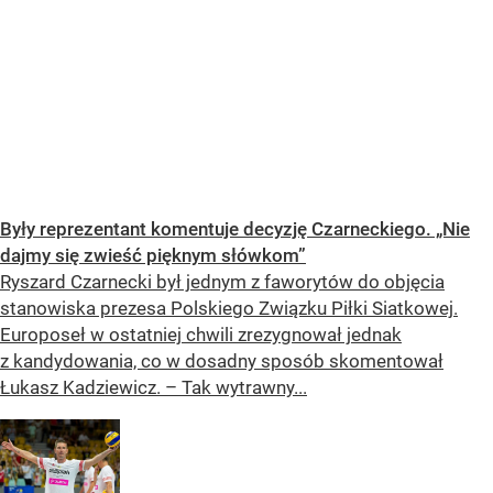
Były reprezentant komentuje decyzję Czarneckiego. „Nie
dajmy się zwieść pięknym słówkom”
Ryszard Czarnecki był jednym z faworytów do objęcia
stanowiska prezesa Polskiego Związku Piłki Siatkowej.
Europoseł w ostatniej chwili zrezygnował jednak
z kandydowania, co w dosadny sposób skomentował
Łukasz Kadziewicz. – Tak wytrawny...