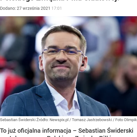
Dodano:
27
września
2021
17:01
Sebastian Świderski
Źródło:
Newspix.pl
/
Tomasz Jastrzebowski / Foto Olimpik
To już oficjalna informacja – Sebastian Świderski