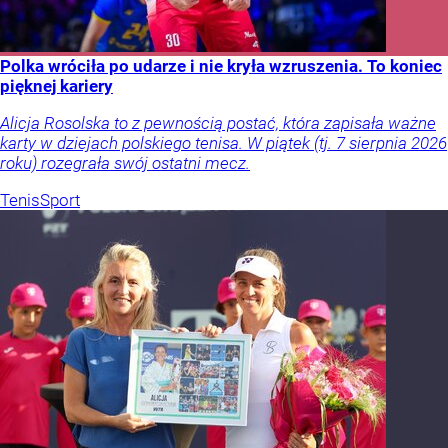
Polka wróciła po udarze i nie kryła wzruszenia. To koniec
pięknej kariery
Alicja Rosolska to z pewnością postać, która zapisała ważne
karty w dziejach polskiego tenisa. W piątek (tj. 7 sierpnia 2026
roku) rozegrała swój ostatni mecz.
Tenis
Sport