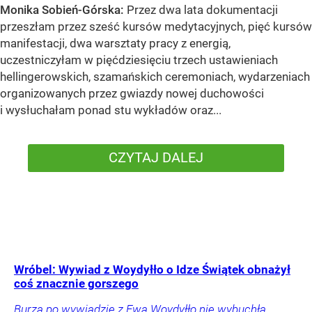
Monika Sobień-Górska:
Przez dwa lata dokumentacji
przeszłam przez sześć kursów medytacyjnych, pięć kursów
manifestacji, dwa warsztaty pracy z energią,
uczestniczyłam w pięćdziesięciu trzech ustawieniach
hellingerowskich, szamańskich ceremoniach, wydarzeniach
organizowanych przez gwiazdy nowej duchowości
i wysłuchałam ponad stu wykładów oraz...
CZYTAJ DALEJ
Wróbel: Wywiad z Woydyłło o Idze Świątek obnażył
coś znacznie gorszego
Burza po wywiadzie z Ewą Woydyłło nie wybuchła