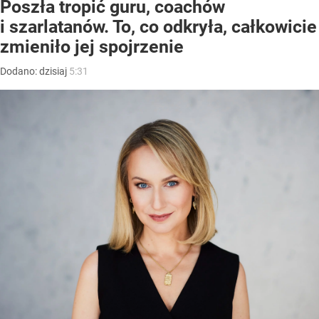
Poszła tropić guru, coachów
i szarlatanów. To, co odkryła, całkowicie
zmieniło jej spojrzenie
Dodano:
dzisiaj
5:31