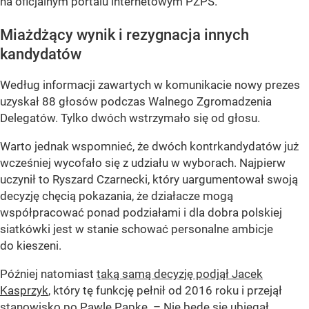
na oficjalnym portalu internetowym PZPS.
Miażdżący wynik i rezygnacja innych
kandydatów
Według informacji zawartych w komunikacie nowy prezes
uzyskał 88 głosów podczas Walnego Zgromadzenia
Delegatów. Tylko dwóch wstrzymało się od głosu.
Warto jednak wspomnieć, że dwóch kontrkandydatów już
wcześniej wycofało się z udziału w wyborach. Najpierw
uczynił to Ryszard Czarnecki, który uargumentował swoją
decyzję chęcią pokazania, że działacze mogą
współpracować ponad podziałami i dla dobra polskiej
siatkówki jest w stanie schować personalne ambicje
do kieszeni.
Później natomiast
taką samą decyzję podjął Jacek
Kasprzyk
, który tę funkcję pełnił od 2016 roku i przejął
stanowisko po Pawle Papke. – Nie będę się ubiegał