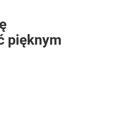
ę
ść pięknym