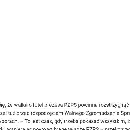
ię, że
walka o fotel prezesa PZPS
powinna rozstrzygnąć
poseł tuż przed rozpoczęciem Walnego Zgromadzenie 
wyborach. – To jest czas, gdy trzeba pokazać wszystkim,
wki, wspierając nowo wybrane władze PZPS – przekonywa