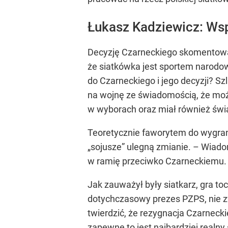
Łukasz Kadziewicz: Ws
Decyzję Czarneckiego skomentował 
że siatkówka jest sportem narodo
do Czarneckiego i jego decyzji? Szl
na wojnę ze świadomością, że może
w wyborach oraz miał również świ
Teoretycznie faworytem do wygran
„sojusze” ulegną zmianie. – Wiado
w ramię przeciwko Czarneckiemu. W
Jak zauważył były siatkarz, gra to
dotychczasowy prezes PZPS, nie zw
twierdzić, że rezygnacja Czarneck
zapewne to jest najbardziej realn