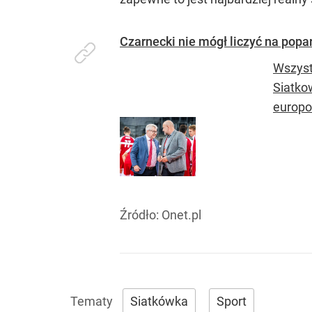
Czarnecki nie mógł liczyć na pop
Wszyst
Siatko
europos
Źródło:
Onet.pl
Siatkówka
Sport