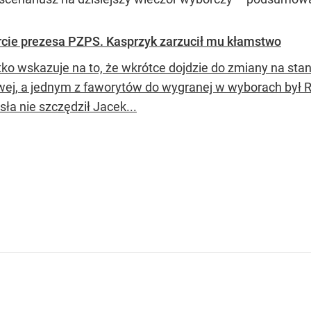
arcie prezesa PZPS. Kasprzyk zarzucił mu kłamstwo
ko wskazuje na to, że wkrótce dojdzie do zmiany na sta
wej, a jednym z faworytów do wygranej w wyborach był 
ła nie szczędził Jacek...