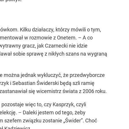
wkom. Kilku działaczy, którzy mówili o tym,
komentował w rozmowie z Onetem. – A co
 wytrawny gracz, jak Czarnecki nie idzie
zdawał sobie sprawę z nikłych szans na wygraną
ie można jednak wykluczyć, że przedwyborcze
yk i Sebastian Świderski będą szli ramię
astanawiał się wicemistrz świata z 2006 roku.
pozostaje więc to, czy Kasprzyk, czyli
lekcję. – Daleki jestem od tego, żeby
ym szefem związku zostanie „Świder”. Choć
ał Kadziewicz.