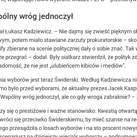
pólny wróg jednoczył
Łukasz Kadziewicz. – Nie dajmy się zwieść pięknym słó
wym, potem miało stawiane zarzuty prokuratorskie – s
ify zbierane na scenie politycznej dały o sobie znać. Tak
 przegrać – dodał. Były siatkarz stwierdził, że polityk 
adomość, że nie jest
„ulubieńcem kibiców i mediów”
.
ia wyborów jest teraz Świderski. Według Kadziewicza n
mo było przed wyborami, że aktualny prezes Jacek Kasprz
spólny wróg jednoczył, ale co gdy wroga zabraknie? – z
czy się o prestiżowe i ważne stanowisko. Kwestią otwartą 
róci się przeciwko Świderskiemu, by mieć szanse na ree
iego przesądziła o losach wyborów i na sto procent now
y scenariusz na dzisiejszy wieczór wyborczy – podsumow