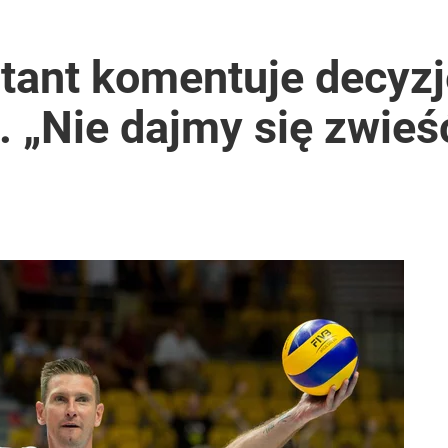
ł coś znacznie gorszego
ntant komentuje decyzj
. „Nie dajmy się zwie
rowersyjna decyzja
rzezi wołyńskiej