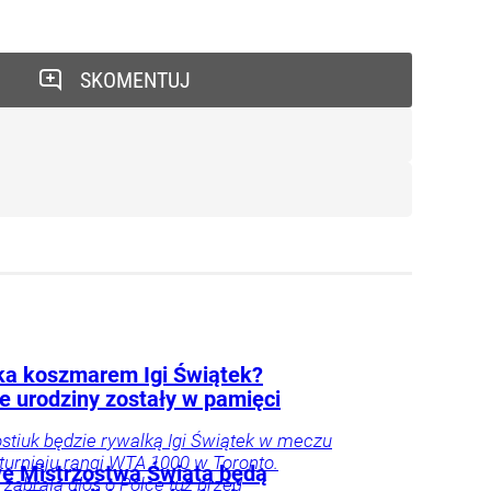
SKOMENTUJ
ka koszmarem Igi Świątek?
e urodziny zostały w pamięci
stiuk będzie rywalką Igi Świątek w meczu
 turnieju rangi WTA 1000 w Toronto.
e Mistrzostwa Świata będą
 zabrała głos o Polce tuż przed