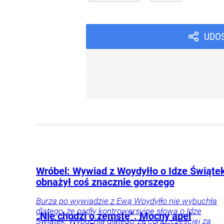
UDO
Wróbel: Wywiad z Woydyłło o Idze Świąte
obnażył coś znacznie gorszego
Burza po wywiadzie z Ewą Woydyłło nie wybuchła
dlatego, że padły kontrowersyjne słowa o Idze
„Nie chodzi o zemstę”. Mocny apel
Świątek. Wybuchła dlatego, że coraz częściej za