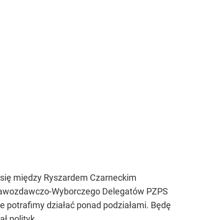
 się między Ryszardem Czarneckim
Sprawozdawczo-Wyborczego Delegatów PZPS
 że potrafimy działać ponad podziałami. Będę
ł polityk.