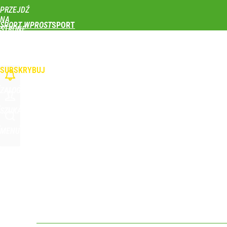
PRZEJDŹ
Udostępnij
0
Skomentuj
NA
SPORT WPROST
STRONĘ
GŁÓWNĄ
PIŁKA NOŻNA
SIATKÓWKA
TENIS
LEKKOATLETYKA
SKOKI NARCIAR
Co za cios dla reprezentacji Polski! Kontuzja i op
WPROST.PL
SUBSKRYBUJ
dodaj
ZALOGUJ
Farmacja: wzrost pod presją. co czeka branżę do 
SZUKAJ
MENU
1
Klubowe Mistrzostwa Świata będą w Polsce! To wie
dodaj