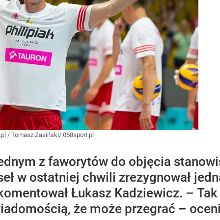
pl
/
Tomasz Zasiński/ 058sport.pl
jednym z faworytów do objęcia stanow
seł w ostatniej chwili zrezygnował jed
omentował Łukasz Kadziewicz. – Tak 
wiadomością, że może przegrać – oceni