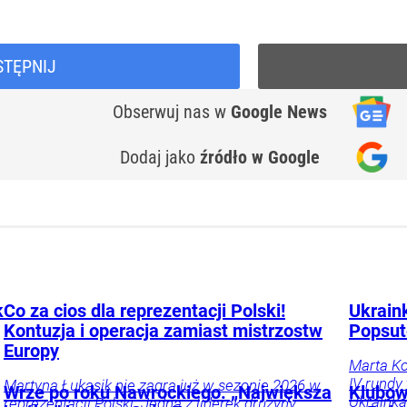
STĘPNIJ
Obserwuj nas
w
Google News
Dodaj jako
źródło w Google
k
Co za cios dla reprezentacji Polski!
Ukrain
Kontuzja i operacja zamiast mistrzostw
Popsut
Europy
Marta Ko
IV rundy
Martyna Łukasik nie zagra już w sezonie 2026 w
Wrze po roku Nawrockiego. „Największa
Klubow
Ukrainka
reprezentacji Polski. Jedna z liderek drużyny