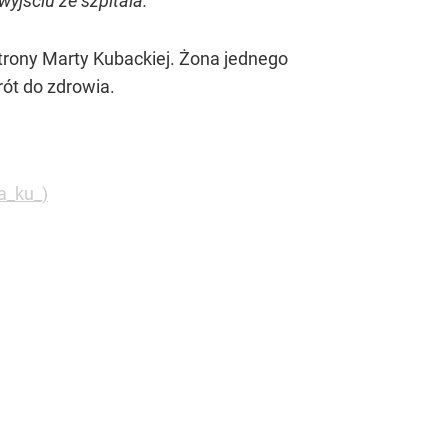
yjściu ze szpitala.
rony Marty Kubackiej. Żona jednego
rót do zdrowia.
a_ku_)