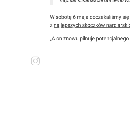
napisał kilkanaście dni temu Ku
W sobotę 6 maja doczekaliśmy się
z
najlepszych skoczków narciarski
„A on znowu pilnuje potencjalnego