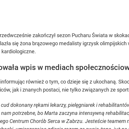
rzedwcześnie zakończył sezon Pucharu Świata w skokac
nalazła się żona brązowego medalisty igrzysk olimpijski
 kardiologiczne.
owała wpis w mediach społecznościo
informując również o tym, co dzieje się z ukochaną. Sk
ów, jak i znanych postaci, nie tylko związanych ze spor
 cud dokonany rękami lekarzy, pielęgniarek i rehabilitant
nam potrzebne, bo Marta zaczyna intensywną rehabilitację
kiego Centrum Chorób Serca w Zabrzu. Jesteście teamem