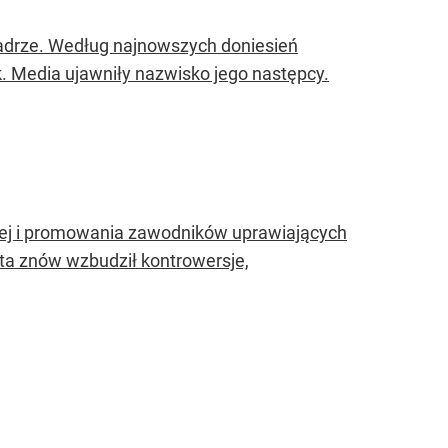
drze. Według najnowszych doniesień
. Media ujawniły nazwisko jego następcy.
żnej i promowania zawodników uprawiających
eta znów wzbudził kontrowersje,