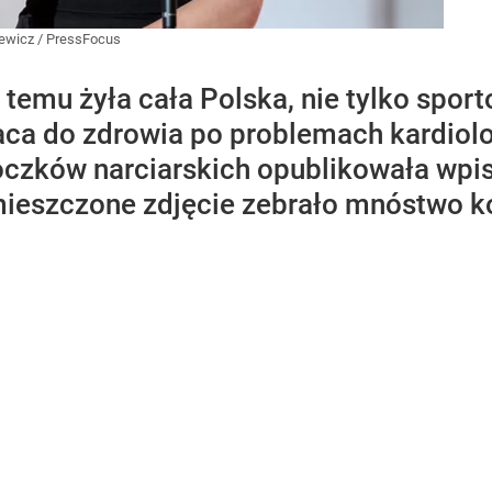
iewicz / PressFocus
i temu żyła cała Polska, nie tylko spo
aca do zdrowia po problemach kardiolo
koczków narciarskich opublikowała wp
ieszczone zdjęcie zebrało mnóstwo k