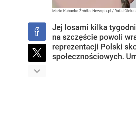
Marta Kubacka
Źródło:
Newspix.pl
/
Rafal Oleks
Jej losami kilka tygodn
na szczęście powoli wr
reprezentacji Polski s
społecznościowych. Um