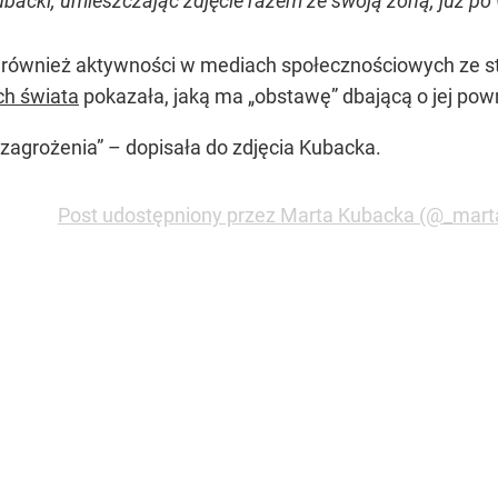
backi, umieszczając zdjęcie razem ze swoją żoną, już po w
 również aktywności w mediach społecznościowych ze st
ch świata
pokazała, jaką ma „obstawę” dbającą o jej pow
 zagrożenia” – dopisała do zdjęcia Kubacka.
Post udostępniony przez Marta Kubacka (@_mart