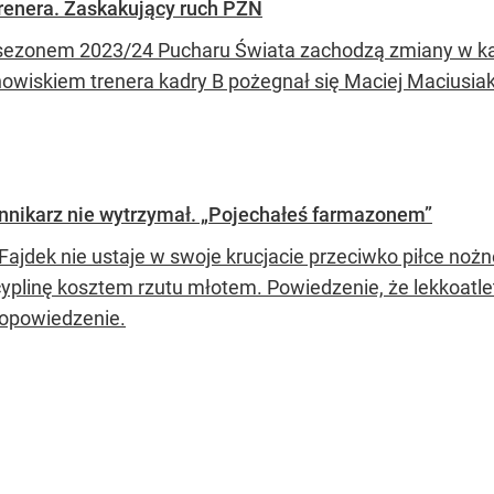
renera. Zaskakujący ruch PZN
sezonem 2023/24 Pucharu Świata zachodzą zmiany w ka
nowiskiem trenera kadry B pożegnał się Maciej Maciusiak
ennikarz nie wytrzymał. „Pojechałeś farmazonem”
Fajdek nie ustaje w swoje krucjacie przeciwko piłce no
cyplinę kosztem rzutu młotem. Powiedzenie, że lekkoatl
dopowiedzenie.