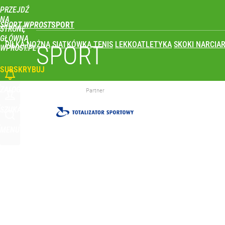
PRZEJDŹ
Udostępnij
0
Skomentuj
NA
SPORT WPROST
STRONĘ
GŁÓWNĄ
PIŁKA NOŻNA
SIATKÓWKA
TENIS
LEKKOATLETYKA
SKOKI NARCIAR
SPORT
WPROST.PL
SUBSKRYBUJ
ZALOGUJ
Partner
SZUKAJ
MENU