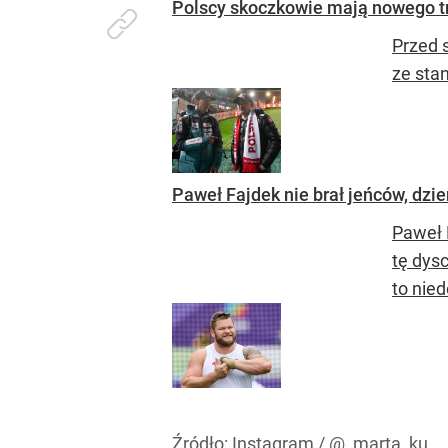
Polscy skoczkowie mają nowego t
Przed 
ze sta
Paweł Fajdek nie brał jeńców, dzi
Paweł 
tę dys
to nie
Źródło:
Instagram
/
@_marta_ku_