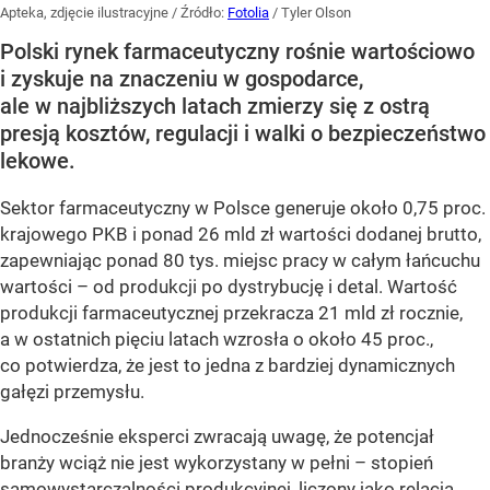
Apteka, zdjęcie ilustracyjne
/ Źródło:
Fotolia
/
Tyler Olson
Polski rynek farmaceutyczny rośnie wartościowo
i zyskuje na znaczeniu w gospodarce,
ale w najbliższych latach zmierzy się z ostrą
presją kosztów, regulacji i walki o bezpieczeństwo
lekowe.
Sektor farmaceutyczny w Polsce generuje około 0,75 proc.
krajowego PKB i ponad 26 mld zł wartości dodanej brutto,
zapewniając ponad 80 tys. miejsc pracy w całym łańcuchu
wartości – od produkcji po dystrybucję i detal. Wartość
produkcji farmaceutycznej przekracza 21 mld zł rocznie,
a w ostatnich pięciu latach wzrosła o około 45 proc.,
co potwierdza, że jest to jedna z bardziej dynamicznych
gałęzi przemysłu.
Jednocześnie eksperci zwracają uwagę, że potencjał
branży wciąż nie jest wykorzystany w pełni – stopień
samowystarczalności produkcyjnej, liczony jako relacja