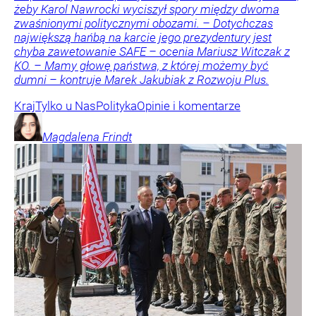
żeby Karol Nawrocki wyciszył spory między dwoma
zwaśnionymi politycznymi obozami. – Dotychczas
największą hańbą na karcie jego prezydentury jest
chyba zawetowanie SAFE – ocenia Mariusz Witczak z
KO. – Mamy głowę państwa, z której możemy być
dumni – kontruje Marek Jakubiak z Rozwoju Plus.
Kraj
Tylko u Nas
Polityka
Opinie i komentarze
Magdalena
Frindt