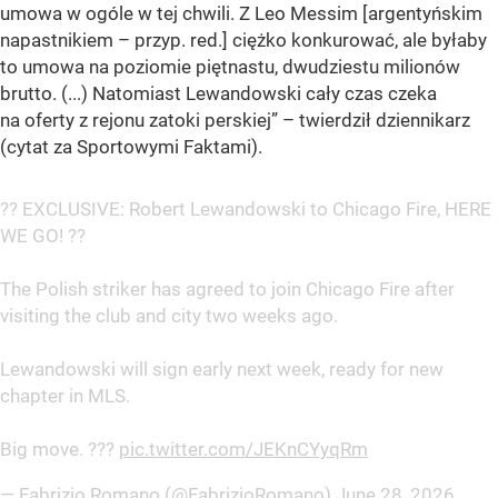
umowa w ogóle w tej chwili. Z Leo Messim [argentyńskim
napastnikiem – przyp. red.] ciężko konkurować, ale byłaby
to umowa na poziomie piętnastu, dwudziestu milionów
brutto. (...) Natomiast Lewandowski cały czas czeka
na oferty z rejonu zatoki perskiej” – twierdził dziennikarz
(cytat za Sportowymi Faktami).
?? EXCLUSIVE: Robert Lewandowski to Chicago Fire, HERE
WE GO! ??
The Polish striker has agreed to join Chicago Fire after
visiting the club and city two weeks ago.
Lewandowski will sign early next week, ready for new
chapter in MLS.
Big move. ???
pic.twitter.com/JEKnCYyqRm
— Fabrizio Romano (@FabrizioRomano)
June 28, 2026