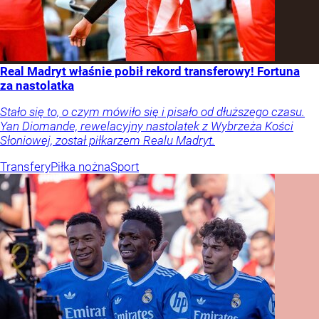
Real Madryt właśnie pobił rekord transferowy! Fortuna
za nastolatka
Stało się to, o czym mówiło się i pisało od dłuższego czasu.
Yan Diomande, rewelacyjny nastolatek z Wybrzeża Kości
Słoniowej, został piłkarzem Realu Madryt.
Transfery
Piłka nożna
Sport