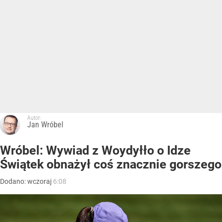
Autor:
Jan Wróbel
Wróbel: Wywiad z Woydyłło o Idze
Świątek obnażył coś znacznie gorszego
Dodano:
wczoraj
6:08