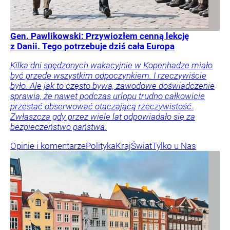
Gen. Pawlikowski: Przywiozłem cenną lekcję
z Danii. Tego potrzebuje dziś cała Europa
Kilka dni spędzonych wakacyjnie w Kopenhadze miało
być przede wszystkim odpoczynkiem. I rzeczywiście
było. Ale jak to często bywa, zawodowe doświadczenie
sprawia, że nawet podczas urlopu trudno całkowicie
przestać obserwować otaczającą rzeczywistość.
Zwłaszcza gdy przez wiele lat odpowiadało się za
bezpieczeństwo państwa.
Opinie i komentarze
Polityka
Kraj
Świat
Tylko u Nas