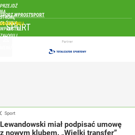
PRZEJDŹ
NA
SPORT WPROST
STRONĘ
GŁÓWNĄ
UBSKRYBUJ
SPORT
WPROST.PL
ZALOGUJ
Partner
MENU
Sport
Lewandowski miał podpisać umowę
z nowym klubem. „Wielki transfer”