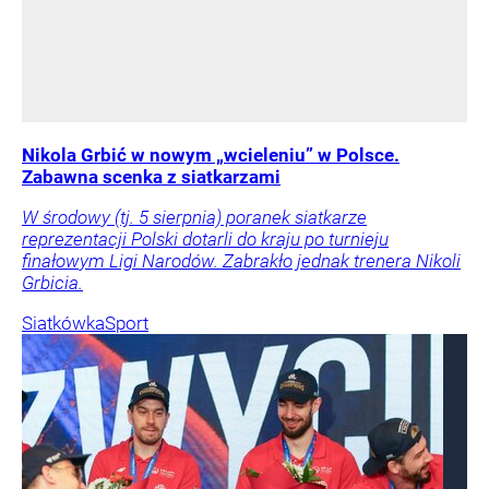
Nikola Grbić w nowym „wcieleniu” w Polsce.
Zabawna scenka z siatkarzami
W środowy (tj. 5 sierpnia) poranek siatkarze
reprezentacji Polski dotarli do kraju po turnieju
finałowym Ligi Narodów. Zabrakło jednak trenera Nikoli
Grbicia.
Siatkówka
Sport