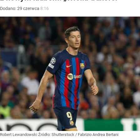
Dodano:
29
czerwca
8:16
Robert Lewandowski
Źródło:
Shutterstock
/
Fabrizio Andrea Bertani