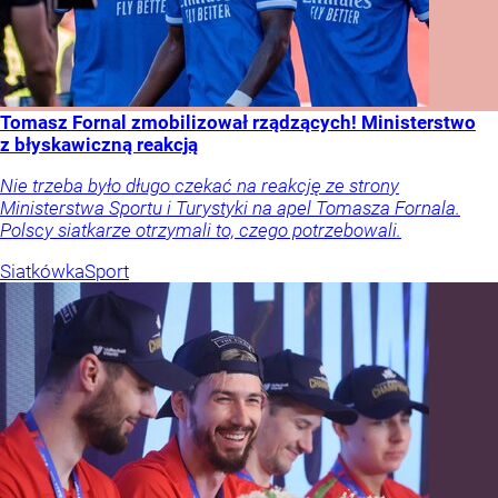
Tomasz Fornal zmobilizował rządzących! Ministerstwo
z błyskawiczną reakcją
Nie trzeba było długo czekać na reakcję ze strony
Ministerstwa Sportu i Turystyki na apel Tomasza Fornala.
Polscy siatkarze otrzymali to, czego potrzebowali.
Siatkówka
Sport