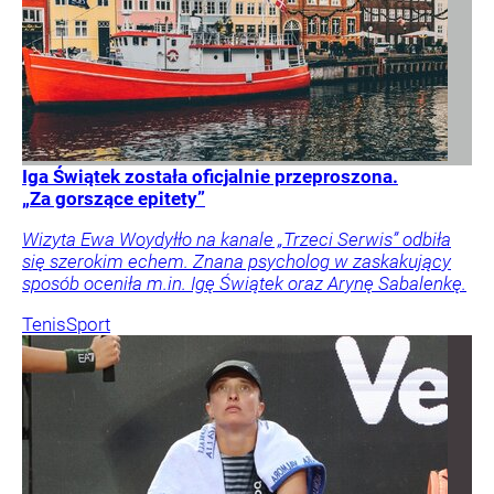
Iga Świątek została oficjalnie przeproszona.
„Za gorszące epitety”
Wizyta Ewa Woydyłło na kanale „Trzeci Serwis” odbiła
się szerokim echem. Znana psycholog w zaskakujący
sposób oceniła m.in. Igę Świątek oraz Arynę Sabalenkę.
Tenis
Sport