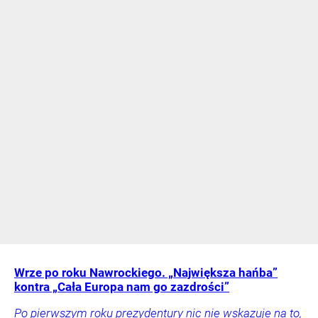
Wrze po roku Nawrockiego. „Największa hańba”
kontra „Cała Europa nam go zazdrości”
Po pierwszym roku prezydentury nic nie wskazuje na to,