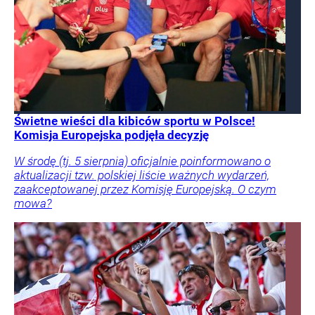
Świetne wieści dla kibiców sportu w Polsce!
Komisja Europejska podjęła decyzję
W środę (tj. 5 sierpnia) oficjalnie poinformowano o
aktualizacji tzw. polskiej liście ważnych wydarzeń,
zaakceptowanej przez Komisję Europejską. O czym
mowa?