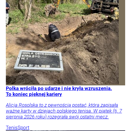
Polka wróciła po udarze i nie kryła wzruszenia.
To koniec pięknej kariery
Alicja Rosolska to z pewnością postać, która zapisała
ważne karty w dziejach polskiego tenisa. W piątek (tj. 7
sierpnia 2026 roku) rozegrała swój ostatni mecz.
Tenis
Sport