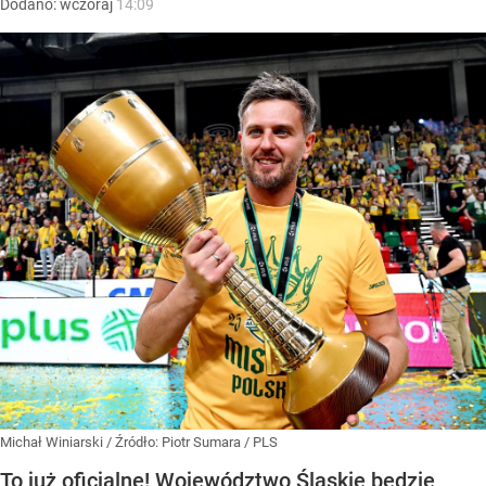
Dodano:
wczoraj
14:09
Michał Winiarski
/ Źródło:
Piotr Sumara / PLS
To już oficjalne! Województwo Śląskie będzie