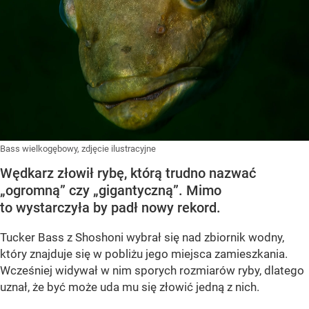
Bass wielkogębowy, zdjęcie ilustracyjne
Wędkarz złowił rybę, którą trudno nazwać
„ogromną” czy „gigantyczną”. Mimo
to wystarczyła by padł nowy rekord.
Tucker Bass z Shoshoni
wybrał się nad zbiornik wodny,
który znajduje się w pobliżu jego miejsca zamieszkania.
Wcześniej widywał w nim sporych rozmiarów ryby, dlatego
uznał, że być może uda mu się złowić jedną z nich.