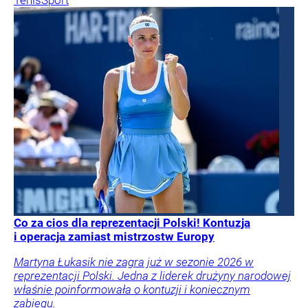
Tenis
Sport
Co za cios dla reprezentacji Polski! Kontuzja
i operacja zamiast mistrzostw Europy
Martyna Łukasik nie zagra już w sezonie 2026 w
reprezentacji Polski. Jedna z liderek drużyny narodowej
właśnie poinformowała o kontuzji i koniecznym
zabiegu.