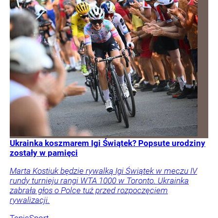
Ukrainka koszmarem Igi Świątek? Popsute urodziny
zostały w pamięci
Marta Kostiuk będzie rywalką Igi Świątek w meczu IV
rundy turnieju rangi WTA 1000 w Toronto. Ukrainka
zabrała głos o Polce tuż przed rozpoczęciem
rywalizacji.