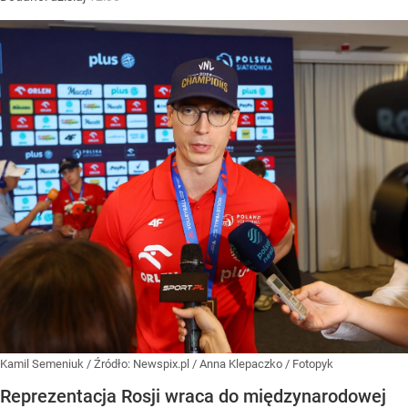
Kamil Semeniuk
/ Źródło:
Newspix.pl
/
Anna Klepaczko / Fotopyk
Reprezentacja Rosji wraca do międzynarodowej