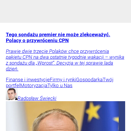
Tego sondażu premier nie może zlekceważyć.
Polacy o przywróceniu CPN
Prawie dwie trzecie Polaków chce przywrócenia
pakietu CPN na dwa ostatnie tygodnie wakacji – wynika
z sondażu dla „Wprost”. Decyzja w tej sprawie lada
dzień.
Finanse i inwestycje
Firmy i rynki
Gospodarka
Twój
portfel
Motoryzacja
Tylko u Nas
Radosław
Święcki