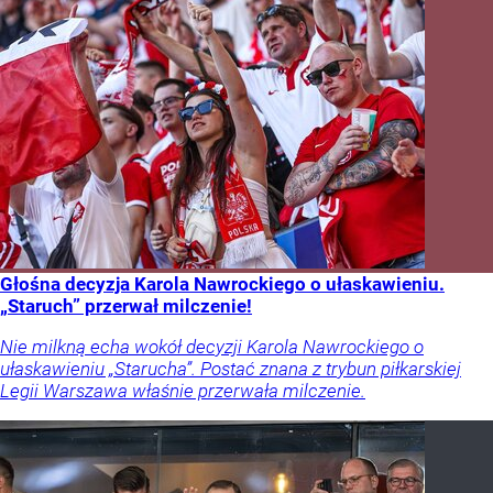
Głośna decyzja Karola Nawrockiego o ułaskawieniu.
„Staruch” przerwał milczenie!
Nie milkną echa wokół decyzji Karola Nawrockiego o
ułaskawieniu „Starucha”. Postać znana z trybun piłkarskiej
Legii Warszawa właśnie przerwała milczenie.