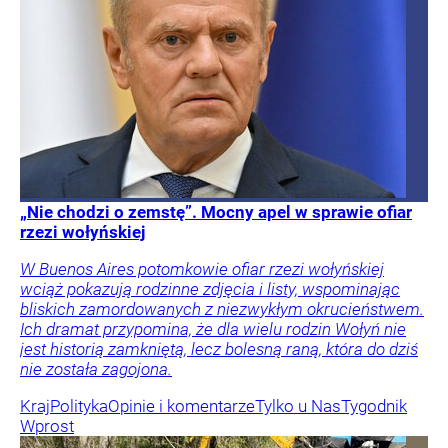
„Nie chodzi o zemstę”. Mocny apel w sprawie ofiar
rzezi wołyńskiej
W Buenos Aires potomkowie ofiar rzezi wołyńskiej
wciąż pokazują rodzinne zdjęcia i listy, wspominając
bliskich zamordowanych z niezwykłym okrucieństwem.
Ich dramat przypomina, że dla wielu rodzin Wołyń nie
jest historią zamkniętą, lecz bolesną raną, która do dziś
nie została zagojona.
Kraj
Polityka
Opinie i komentarze
Tylko u Nas
Tygodnik
Wprost