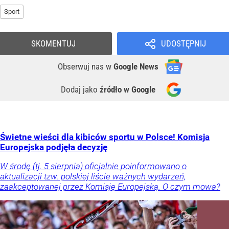
Sport
SKOMENTUJ
UDOSTĘPNIJ
Obserwuj nas
w
Google News
Dodaj jako
źródło w Google
Świetne wieści dla kibiców sportu w Polsce! Komisja
Europejska podjęła decyzję
W środę (tj. 5 sierpnia) oficjalnie poinformowano o
aktualizacji tzw. polskiej liście ważnych wydarzeń,
zaakceptowanej przez Komisję Europejską. O czym mowa?