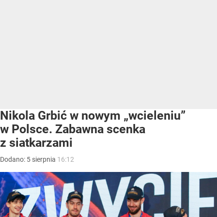
Nikola Grbić w nowym „wcieleniu”
w Polsce. Zabawna scenka
z siatkarzami
Dodano:
5
sierpnia
16:12