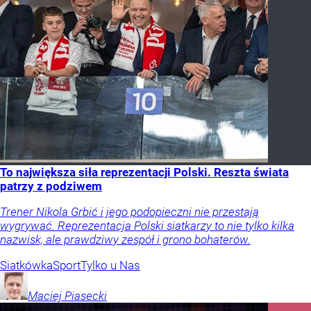
To największa siła reprezentacji Polski. Reszta świata
patrzy z podziwem
Trener Nikola Grbić i jego podopieczni nie przestają
wygrywać. Reprezentacja Polski siatkarzy to nie tylko kilka
nazwisk, ale prawdziwy zespół i grono bohaterów.
Siatkówka
Sport
Tylko u Nas
Maciej
Piasecki