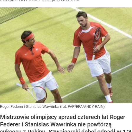
Roger Federer i Stanislas Wawrinka (fot. PAP/EPA/ANDY RAIN)
Mistrzowie olimpijscy sprzed czterech lat Roger
Federer i Stanislas Wawrinka nie powtórzą
sukcesu z Pekinu. Szwajcarski debel odpadł w 1/8