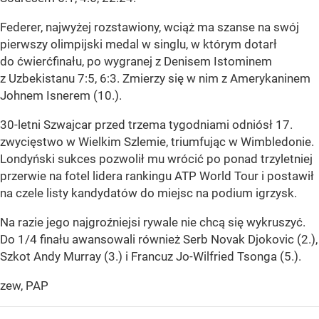
Federer, najwyżej rozstawiony, wciąż ma szanse na swój
pierwszy olimpijski medal w singlu, w którym dotarł
do ćwierćfinału, po wygranej z Denisem Istominem
z Uzbekistanu 7:5, 6:3. Zmierzy się w nim z Amerykaninem
Johnem Isnerem (10.).
30-letni Szwajcar przed trzema tygodniami odniósł 17.
zwycięstwo w Wielkim Szlemie, triumfując w Wimbledonie.
Londyński sukces pozwolił mu wrócić po ponad trzyletniej
przerwie na fotel lidera rankingu ATP World Tour i postawił
na czele listy kandydatów do miejsc na podium igrzysk.
Na razie jego najgroźniejsi rywale nie chcą się wykruszyć.
Do 1/4 finału awansowali również Serb Novak Djokovic (2.),
Szkot Andy Murray (3.) i Francuz Jo-Wilfried Tsonga (5.).
zew, PAP