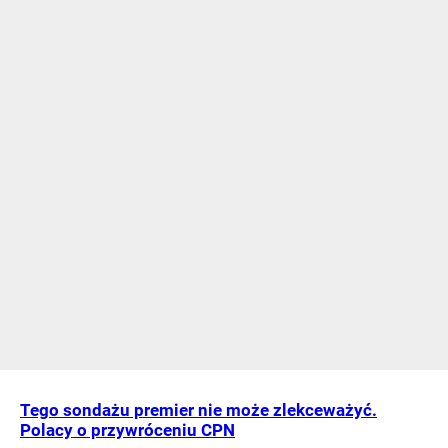
Tego sondażu premier nie może zlekceważyć.
Polacy o przywróceniu CPN