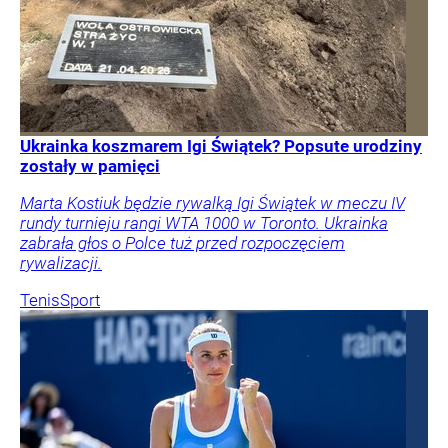
Ukrainka koszmarem Igi Świątek? Popsute urodziny
zostały w pamięci
Marta Kostiuk będzie rywalką Igi Świątek w meczu IV
rundy turnieju rangi WTA 1000 w Toronto. Ukrainka
zabrała głos o Polce tuż przed rozpoczęciem
rywalizacji.
Tenis
Sport