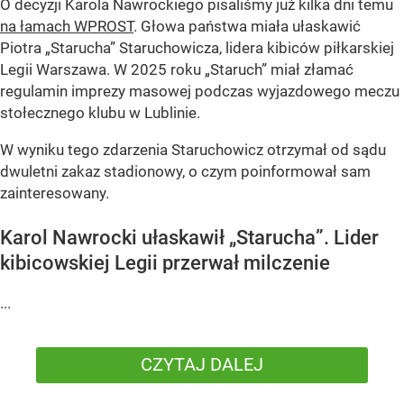
O decyzji Karola Nawrockiego pisaliśmy już kilka dni temu
na łamach WPROST
. Głowa państwa miała ułaskawić
Piotra „Starucha” Staruchowicza, lidera kibiców piłkarskiej
Legii Warszawa. W 2025 roku „Staruch” miał złamać
regulamin imprezy masowej podczas wyjazdowego meczu
stołecznego klubu w Lublinie.
W wyniku tego zdarzenia Staruchowicz otrzymał od sądu
dwuletni zakaz stadionowy, o czym poinformował sam
zainteresowany.
Karol Nawrocki ułaskawił „Starucha”. Lider
kibicowskiej Legii przerwał milczenie
...
CZYTAJ DALEJ