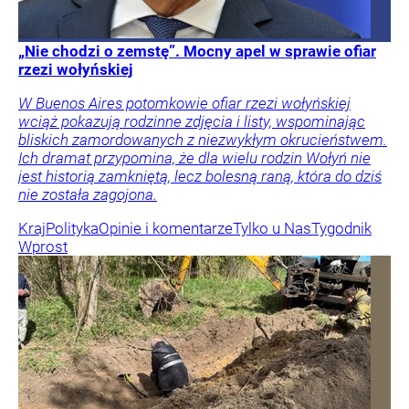
„Nie chodzi o zemstę”. Mocny apel w sprawie ofiar
rzezi wołyńskiej
W Buenos Aires potomkowie ofiar rzezi wołyńskiej
wciąż pokazują rodzinne zdjęcia i listy, wspominając
bliskich zamordowanych z niezwykłym okrucieństwem.
Ich dramat przypomina, że dla wielu rodzin Wołyń nie
jest historią zamkniętą, lecz bolesną raną, która do dziś
nie została zagojona.
Kraj
Polityka
Opinie i komentarze
Tylko u Nas
Tygodnik
Wprost