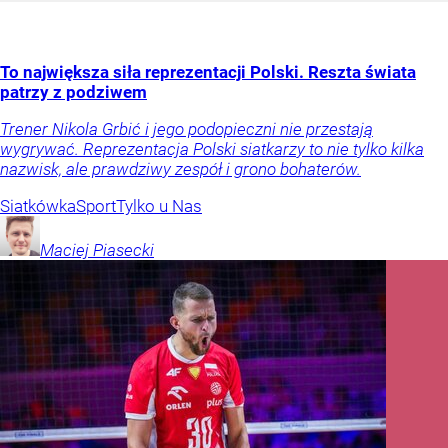
To największa siła reprezentacji Polski. Reszta świata
patrzy z podziwem
Trener Nikola Grbić i jego podopieczni nie przestają
wygrywać. Reprezentacja Polski siatkarzy to nie tylko kilka
nazwisk, ale prawdziwy zespół i grono bohaterów.
Siatkówka
Sport
Tylko u Nas
Maciej
Piasecki