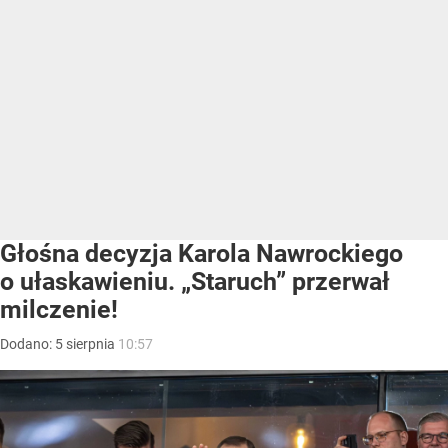
Głośna decyzja Karola Nawrockiego
o ułaskawieniu. „Staruch” przerwał
milczenie!
Dodano:
5
sierpnia
10:57