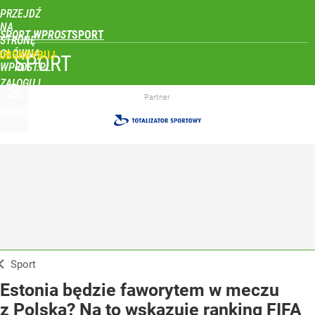
PRZEJDŹ
NA
SPORT WPROST
STRONĘ
GŁÓWNĄ
UBSKRYBUJ
SPORT
WPROST.PL
ZALOGUJ
Partner
MENU
Sport
Estonia będzie faworytem w meczu
z Polską? Na to wskazuje ranking FIFA