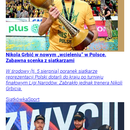
Nikola Grbić w nowym „wcieleniu” w Polsce.
Zabawna scenka z siatkarzami
W środowy (tj. 5 sierpnia) poranek siatkarze
reprezentacji Polski dotarli do kraju po turnieju
finałowym Ligi Narodów. Zabrakło jednak trenera Nikoli
Grbicia.
Siatkówka
Sport