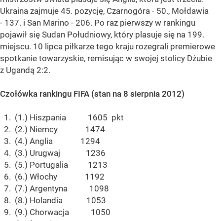
Ukraina zajmuje 45. pozycję, Czarnogóra - 50., Mołdawia
- 137. i San Marino - 206. Po raz pierwszy w rankingu
pojawił się Sudan Południowy, który plasuje się na 199.
miejscu. 10 lipca piłkarze tego kraju rozegrali premierowe
spotkanie towarzyskie, remisując w swojej stolicy Dżubie
z Ugandą 2:2.
Czołówka rankingu FIFA (stan na 8 sierpnia 2012)
1. (1.) Hiszpania 1605 pkt
2. (2.) Niemcy 1474
3. (4.) Anglia 1294
4. (3.) Urugwaj 1236
5. (5.) Portugalia 1213
6. (6.) Włochy 1192
7. (7.) Argentyna 1098
8. (8.) Holandia 1053
9. (9.) Chorwacja 1050