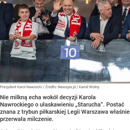
Prezydent Karol Nawrocki
/ Źródło:
Newspix.pl
/
Kamil Wolny
Nie milkną echa wokół decyzji Karola
Nawrockiego o ułaskawieniu „Starucha”. Postać
znana z trybun piłkarskiej Legii Warszawa właśnie
przerwała milczenie.