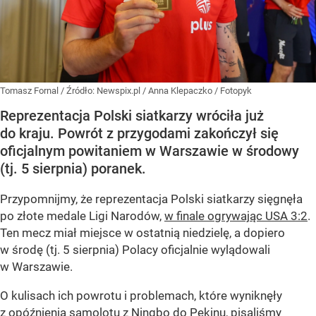
Tomasz Fornal
/ Źródło:
Newspix.pl
/
Anna Klepaczko / Fotopyk
Reprezentacja Polski siatkarzy wróciła już
do kraju. Powrót z przygodami zakończył się
oficjalnym powitaniem w Warszawie w środowy
(tj. 5 sierpnia) poranek.
Przypomnijmy, że reprezentacja Polski siatkarzy sięgnęła
po złote medale Ligi Narodów,
w finale ogrywając USA 3:2
.
Ten mecz miał miejsce w ostatnią niedzielę, a dopiero
w środę (tj. 5 sierpnia) Polacy oficjalnie wylądowali
w Warszawie.
O kulisach ich powrotu i problemach, które wyniknęły
z opóźnienia samolotu z Ningbo do Pekinu, pisaliśmy