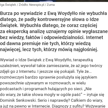
Iga Świątek
/ Źródło:
Newspix.pl
/
Zuma
Burza po wywiadzie z Ewą Woydyłło nie wybuchła
dlatego, że padły kontrowersyjne słowa o Idze
Świątek. Wybuchła dlatego, że coraz częściej
za ekspercką analizę uznajemy opinie wygłaszane
bez wiedzy, faktów i odpowiedzialności. Internet
od dawna premiuje nie tych, którzy wiedzą
najwięcej, lecz tych, którzy mówią najgłośniej.
Wywiad o Idze Swiątek z Ewą Woydyłło, terapeutką
uzależnień, wywołał takie zamieszanie, że aż jego twórcy
zdjęli go z Internetu. I jeszcze się pokajali. Tyle że...
rozmówczyni bardzo sprawnie posłużyła się językiem
powszechnie używanym w rozmowach, w wielu
podcastach i programach hulających po sieci. „Nie
do wiary, że takie słowa mogły w ogóle paść” – irytuje się
Dominik Senkowski. Serio i naprawdę? Całkiem do wiary,
a już na pewno w Internecie. Diagnozy z sufitu? Wyżywanie