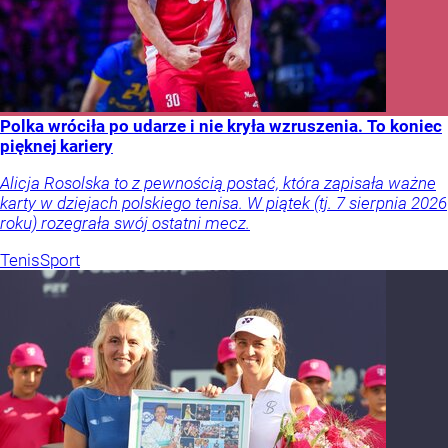
Polka wróciła po udarze i nie kryła wzruszenia. To koniec
pięknej kariery
Alicja Rosolska to z pewnością postać, która zapisała ważne
karty w dziejach polskiego tenisa. W piątek (tj. 7 sierpnia 2026
roku) rozegrała swój ostatni mecz.
Tenis
Sport