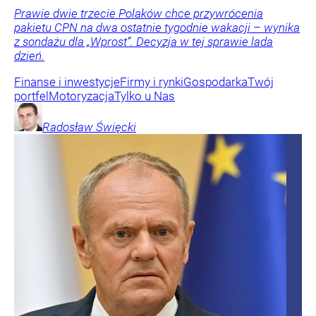
Prawie dwie trzecie Polaków chce przywrócenia
pakietu CPN na dwa ostatnie tygodnie wakacji – wynika
z sondażu dla „Wprost”. Decyzja w tej sprawie lada
dzień.
Finanse i inwestycje
Firmy i rynki
Gospodarka
Twój
portfel
Motoryzacja
Tylko u Nas
Radosław
Święcki