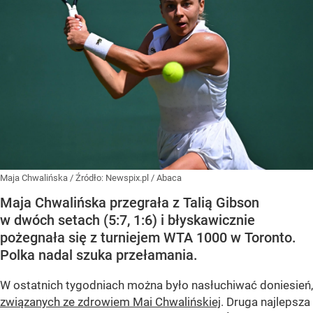
Maja Chwalińska
/ Źródło:
Newspix.pl
/
Abaca
Maja Chwalińska przegrała z Talią Gibson
w dwóch setach (5:7, 1:6) i błyskawicznie
pożegnała się z turniejem WTA 1000 w Toronto.
Polka nadal szuka przełamania.
W ostatnich tygodniach można było nasłuchiwać doniesień,
związanych ze zdrowiem Mai Chwalińskiej
. Druga najlepsza