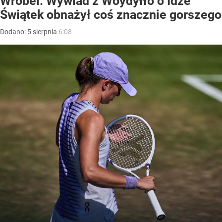
Wróbel: Wywiad z Woydyłło o Idze
Świątek obnażył coś znacznie gorszego
Dodano:
5
sierpnia
6:08