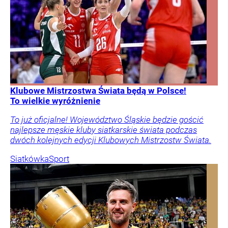
Klubowe Mistrzostwa Świata będą w Polsce!
To wielkie wyróżnienie
To już oficjalne! Województwo Śląskie będzie gościć
najlepsze męskie kluby siatkarskie świata podczas
dwóch kolejnych edycji Klubowych Mistrzostw Świata.
Siatkówka
Sport