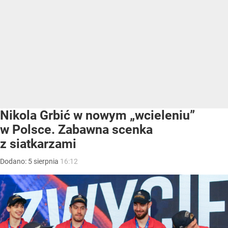
Nikola Grbić w nowym „wcieleniu”
w Polsce. Zabawna scenka
z siatkarzami
Dodano:
5
sierpnia
16:12