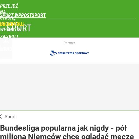
PRZEJDŹ
NA
SPORT WPROST
STRONĘ
GŁÓWNĄ
UBSKRYBUJ
SPORT
WPROST.PL
ZALOGUJ
Partner
MENU
Sport
Bundesliga popularna jak nigdy - pół
miliona Niemców chce oglądać mecze