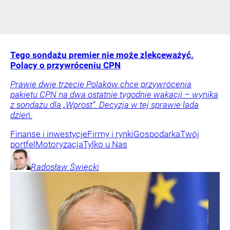
Tego sondażu premier nie może zlekceważyć.
Polacy o przywróceniu CPN
Prawie dwie trzecie Polaków chce przywrócenia
pakietu CPN na dwa ostatnie tygodnie wakacji – wynika
z sondażu dla „Wprost”. Decyzja w tej sprawie lada
dzień.
Finanse i inwestycje
Firmy i rynki
Gospodarka
Twój
portfel
Motoryzacja
Tylko u Nas
Radosław
Święcki