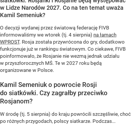
siatkówki. Rosjanki i Rosjanie będą występować
w Lidze Narodów 2027. Co na ten temat uważa
Kamil Semeniuk?
O decyzji wydanej przez światową federację FIVB
informowaliśmy we wtorek (tj. 4 sierpnia)
na łamach
WPROST
. Rosja została przywrócona do gry, dodatkowo
funkcjonuje już w rankingu światowym. Co ciekawe, FIVB
poinformowało, że Rosjanie nie wezmą jednak udziału
w przyszłorocznych MŚ. Te w 2027 roku będą
organizowane w Polsce.
Kamil Semeniuk o powrocie Rosji
do siatkówki. Czy zagrałby przeciwko
Rosjanom?
W środę (tj. 5 sierpnia) do kraju powrócili szczęśliwie, choć
po różnych przygodach, polscy siatkarze. Podczas...