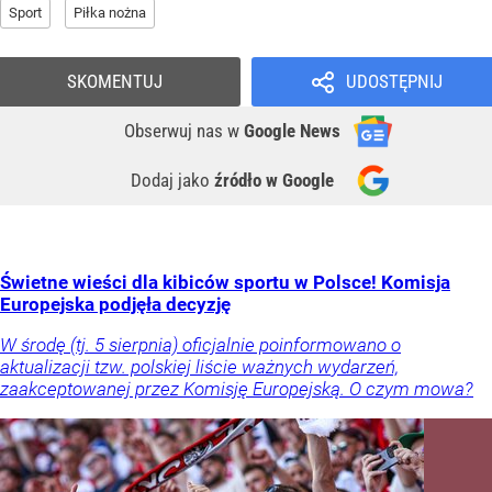
Sport
Piłka nożna
SKOMENTUJ
UDOSTĘPNIJ
Obserwuj nas
w
Google News
Dodaj jako
źródło w Google
Świetne wieści dla kibiców sportu w Polsce! Komisja
Europejska podjęła decyzję
W środę (tj. 5 sierpnia) oficjalnie poinformowano o
aktualizacji tzw. polskiej liście ważnych wydarzeń,
zaakceptowanej przez Komisję Europejską. O czym mowa?