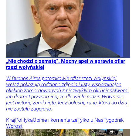
„Nie chodzi o zemstę”. Mocny apel w sprawie ofiar
rzezi wołyńskiej
W Buenos Aires potomkowie ofiar rzezi wołyńskiej
wciąż pokazują rodzinne zdjęcia i listy, wspominając
bliskich zamordowanych z niezwykłym okrucieństwem.
Ich dramat przypomina, że dla wielu rodzin Wołyń nie
jest historią zamkniętą, lecz bolesną raną, która do dziś
nie została zagojona.
Kraj
Polityka
Opinie i komentarze
Tylko u Nas
Tygodnik
Wprost