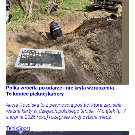
Polka wróciła po udarze i nie kryła wzruszenia.
To koniec pięknej kariery
Alicja Rosolska to z pewnością postać, która zapisała
ważne karty w dziejach polskiego tenisa. W piątek (tj. 7
sierpnia 2026 roku) rozegrała swój ostatni mecz.
Tenis
Sport