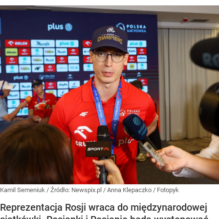
Kamil Semeniuk
/ Źródło:
Newspix.pl
/
Anna Klepaczko / Fotopyk
Reprezentacja Rosji wraca do międzynarodowej