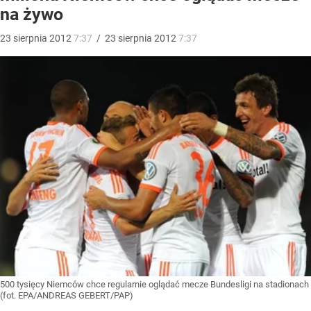
na żywo
23
sierpnia
2012
7:37
/
23
sierpnia
2012
7:37
500 tysięcy Niemców chce regularnie oglądać mecze Bundesligi na stadionach
(fot. EPA/ANDREAS GEBERT/PAP)