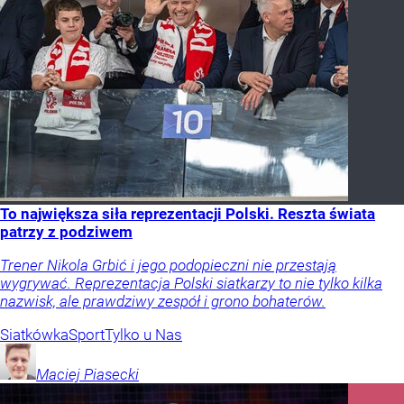
To największa siła reprezentacji Polski. Reszta świata
patrzy z podziwem
Trener Nikola Grbić i jego podopieczni nie przestają
wygrywać. Reprezentacja Polski siatkarzy to nie tylko kilka
nazwisk, ale prawdziwy zespół i grono bohaterów.
Siatkówka
Sport
Tylko u Nas
Maciej
Piasecki