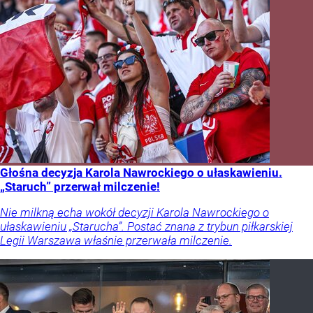
Głośna decyzja Karola Nawrockiego o ułaskawieniu.
„Staruch” przerwał milczenie!
Nie milkną echa wokół decyzji Karola Nawrockiego o
ułaskawieniu „Starucha”. Postać znana z trybun piłkarskiej
Legii Warszawa właśnie przerwała milczenie.