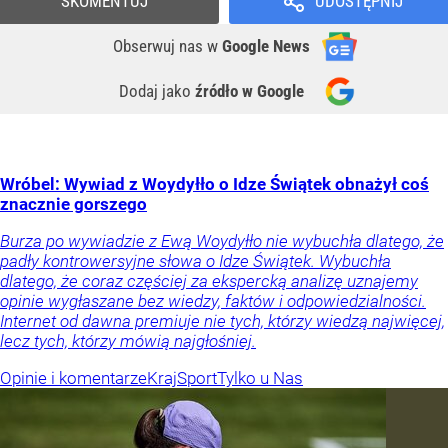
SKOMENTUJ
UDOSTĘPNIJ
Obserwuj nas
w
Google News
Dodaj jako
źródło w Google
Wróbel: Wywiad z Woydyłło o Idze Świątek obnażył coś
znacznie gorszego
Burza po wywiadzie z Ewą Woydyłło nie wybuchła dlatego, że
padły kontrowersyjne słowa o Idze Świątek. Wybuchła
dlatego, że coraz częściej za ekspercką analizę uznajemy
opinie wygłaszane bez wiedzy, faktów i odpowiedzialności.
Internet od dawna premiuje nie tych, którzy wiedzą najwięcej,
lecz tych, którzy mówią najgłośniej.
Opinie i komentarze
Kraj
Sport
Tylko u Nas