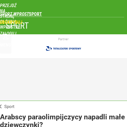
PRZEJDŹ
NA
SPORT WPROST
STRONĘ
GŁÓWNĄ
UBSKRYBUJ
SPORT
WPROST.PL
ZALOGUJ
Partner
MENU
Sport
Arabscy paraolimpijczycy napadli małe
dziewczynki?