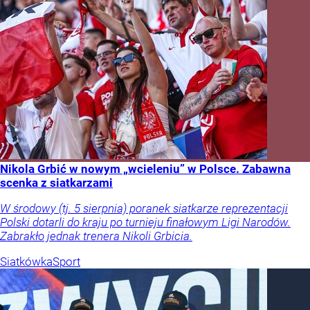
Nikola Grbić w nowym „wcieleniu” w Polsce. Zabawna
scenka z siatkarzami
W środowy (tj. 5 sierpnia) poranek siatkarze reprezentacji
Polski dotarli do kraju po turnieju finałowym Ligi Narodów.
Zabrakło jednak trenera Nikoli Grbicia.
Siatkówka
Sport