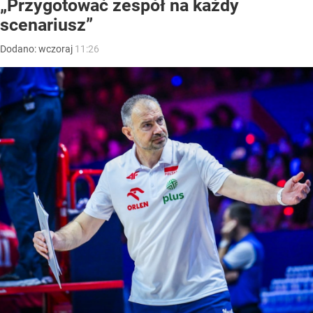
„Przygotować zespół na każdy
scenariusz”
Dodano:
wczoraj
11:26