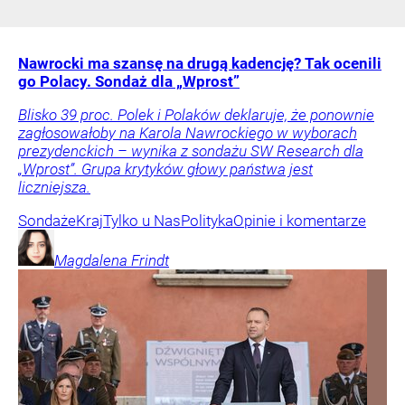
Nawrocki ma szansę na drugą kadencję? Tak ocenili
go Polacy. Sondaż dla „Wprost”
Blisko 39 proc. Polek i Polaków deklaruje, że ponownie
zagłosowałoby na Karola Nawrockiego w wyborach
prezydenckich – wynika z sondażu SW Research dla
„Wprost”. Grupa krytyków głowy państwa jest
liczniejsza.
Sondaże
Kraj
Tylko u Nas
Polityka
Opinie i komentarze
Magdalena
Frindt