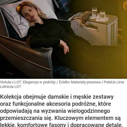
Vistula x LOT: Elegancja w podróży
/ Źródło:
Materiały prasowe
/
Polskie Linie
Lotnicze LOT
Kolekcja obejmuje damskie i męskie zestawy
oraz funkcjonalne akcesoria podróżne, które
odpowiadają na wyzwania wielogodzinnego
przemieszczania się. Kluczowym elementem są
lekkie, komfortowe fasony i dopracowane detale,