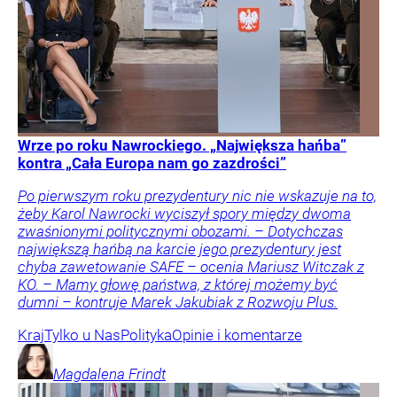
Wrze po roku Nawrockiego. „Największa hańba”
kontra „Cała Europa nam go zazdrości”
Po pierwszym roku prezydentury nic nie wskazuje na to,
żeby Karol Nawrocki wyciszył spory między dwoma
zwaśnionymi politycznymi obozami. – Dotychczas
największą hańbą na karcie jego prezydentury jest
chyba zawetowanie SAFE – ocenia Mariusz Witczak z
KO. – Mamy głowę państwa, z której możemy być
dumni – kontruje Marek Jakubiak z Rozwoju Plus.
Kraj
Tylko u Nas
Polityka
Opinie i komentarze
Magdalena
Frindt