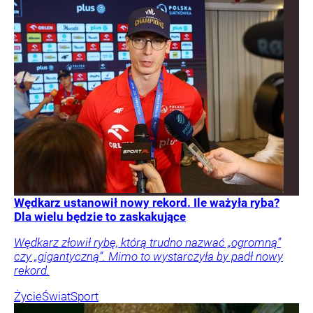
Wędkarz ustanowił nowy rekord. Ile ważyła ryba?
Dla wielu będzie to zaskakujące
Wędkarz złowił rybę, którą trudno nazwać „ogromną”
czy „gigantyczną”. Mimo to wystarczyła by padł nowy
rekord.
Życie
Świat
Sport