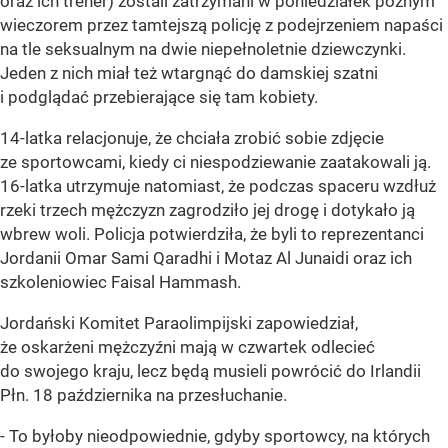
oraz ich trener) zostali zatrzymani w poniedziałek późnym
wieczorem przez tamtejszą policję z podejrzeniem napaści
na tle seksualnym na dwie niepełnoletnie dziewczynki.
Jeden z nich miał też wtargnąć do damskiej szatni
i podglądać przebierające się tam kobiety.
14-latka relacjonuje, że chciała zrobić sobie zdjęcie
ze sportowcami, kiedy ci niespodziewanie zaatakowali ją.
16-latka utrzymuje natomiast, że podczas spaceru wzdłuż
rzeki trzech mężczyzn zagrodziło jej drogę i dotykało ją
wbrew woli. Policja potwierdziła, że byli to reprezentanci
Jordanii Omar Sami Qaradhi i Motaz Al Junaidi oraz ich
szkoleniowiec Faisal Hammash.
Jordański Komitet Paraolimpijski zapowiedział,
że oskarżeni mężczyźni mają w czwartek odlecieć
do swojego kraju, lecz będą musieli powrócić do Irlandii
Płn. 18 października na przesłuchanie.
- To byłoby nieodpowiednie, gdyby sportowcy, na których