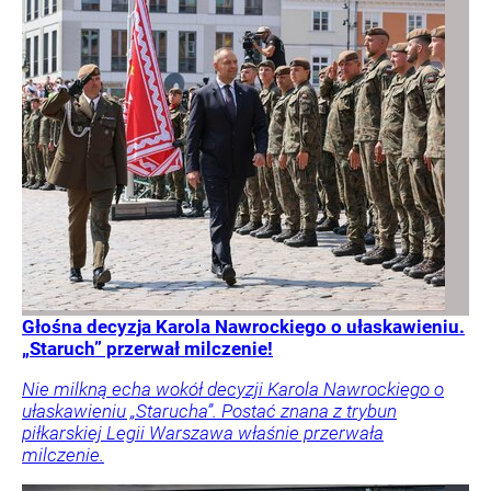
Głośna decyzja Karola Nawrockiego o ułaskawieniu.
„Staruch” przerwał milczenie!
Nie milkną echa wokół decyzji Karola Nawrockiego o
ułaskawieniu „Starucha”. Postać znana z trybun
piłkarskiej Legii Warszawa właśnie przerwała
milczenie.