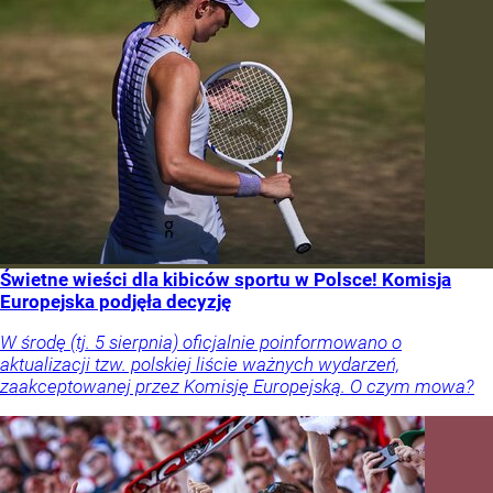
Świetne wieści dla kibiców sportu w Polsce! Komisja
Europejska podjęła decyzję
W środę (tj. 5 sierpnia) oficjalnie poinformowano o
aktualizacji tzw. polskiej liście ważnych wydarzeń,
zaakceptowanej przez Komisję Europejską. O czym mowa?