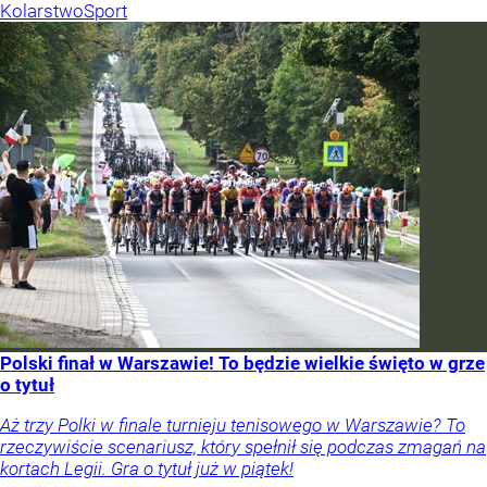
Kolarstwo
Sport
Polski finał w Warszawie! To będzie wielkie święto w grze
o tytuł
Aż trzy Polki w finale turnieju tenisowego w Warszawie? To
rzeczywiście scenariusz, który spełnił się podczas zmagań na
kortach Legii. Gra o tytuł już w piątek!