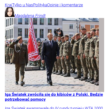
Kraj
Tylko u Nas
Polityka
Opinie i komentarze
Magdalena
Frindt
Iga Świątek zwróciła się do kibiców z Polski. Będzie
potrzebować pomocy
Iga Świątek awansowała do IV rundy turnieju WTA 1000