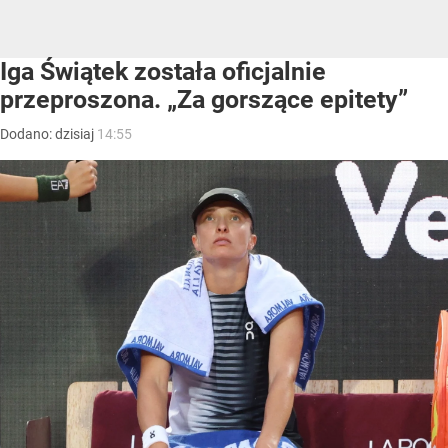
Iga Świątek została oficjalnie
przeproszona. „Za gorszące epitety”
Dodano:
dzisiaj
14:55