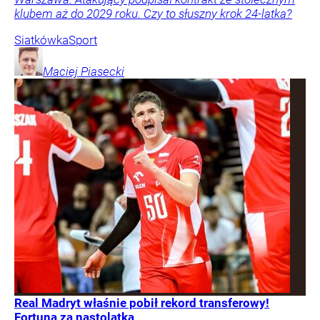
klubem aż do 2029 roku. Czy to słuszny krok 24-latka?
Siatkówka
Sport
Maciej
Piasecki
Real Madryt właśnie pobił rekord transferowy!
Fortuna za nastolatka