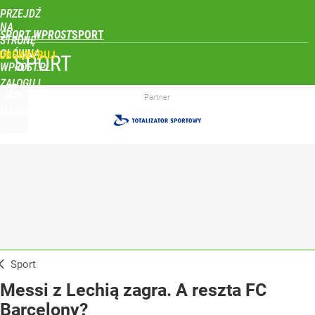
PRZEJDŹ
NA
SPORT WPROST
STRONĘ
GŁÓWNĄ
UBSKRYBUJ
SPORT
WPROST.PL
ZALOGUJ
Partner
MENU
Sport
Messi z Lechią zagra. A reszta FC
Barcelony?