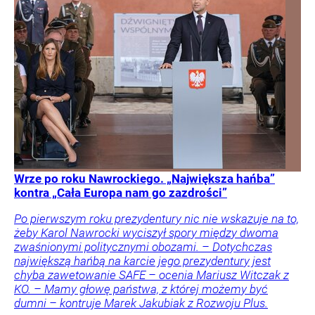
Wrze po roku Nawrockiego. „Największa hańba”
kontra „Cała Europa nam go zazdrości”
Po pierwszym roku prezydentury nic nie wskazuje na to,
żeby Karol Nawrocki wyciszył spory między dwoma
zwaśnionymi politycznymi obozami. – Dotychczas
największą hańbą na karcie jego prezydentury jest
chyba zawetowanie SAFE – ocenia Mariusz Witczak z
KO. – Mamy głowę państwa, z której możemy być
dumni – kontruje Marek Jakubiak z Rozwoju Plus.