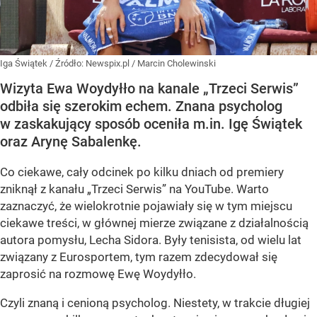
Iga Świątek
/ Źródło:
Newspix.pl
/
Marcin Cholewinski
Wizyta Ewa Woydyłło na kanale „Trzeci Serwis”
odbiła się szerokim echem. Znana psycholog
w zaskakujący sposób oceniła m.in. Igę Świątek
oraz Arynę Sabalenkę.
Co ciekawe, cały odcinek po kilku dniach od premiery
zniknął z kanału „Trzeci Serwis” na YouTube. Warto
zaznaczyć, że wielokrotnie pojawiały się w tym miejscu
ciekawe treści, w głównej mierze związane z działalnością
autora pomysłu, Lecha Sidora. Były tenisista, od wielu lat
związany z Eurosportem, tym razem zdecydował się
zaprosić na rozmowę Ewę Woydyłło.
Czyli znaną i cenioną psycholog. Niestety, w trakcie długiej