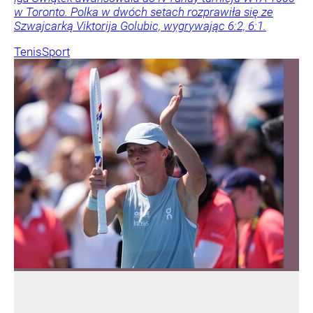
w Toronto. Polka w dwóch setach rozprawiła się ze
Szwajcarką Viktorija Golubic, wygrywając 6:2, 6:1.
Tenis
Sport