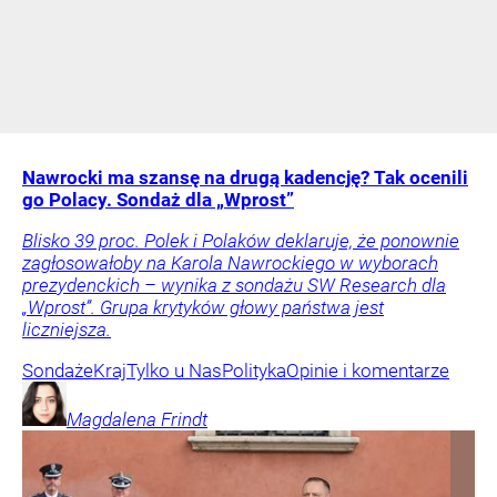
Nawrocki ma szansę na drugą kadencję? Tak ocenili
go Polacy. Sondaż dla „Wprost”
Blisko 39 proc. Polek i Polaków deklaruje, że ponownie
zagłosowałoby na Karola Nawrockiego w wyborach
prezydenckich – wynika z sondażu SW Research dla
„Wprost”. Grupa krytyków głowy państwa jest
liczniejsza.
Sondaże
Kraj
Tylko u Nas
Polityka
Opinie i komentarze
Magdalena
Frindt