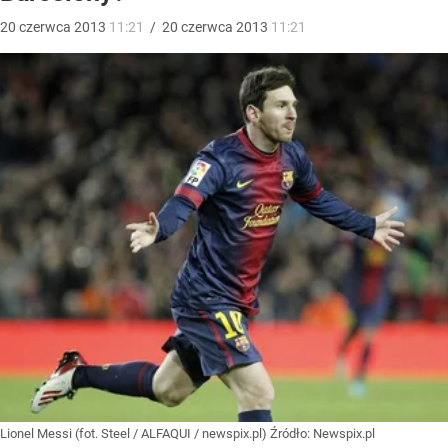
20
czerwca
2013
11:21
/
20
czerwca
2013
11:21
Lionel Messi (fot. Steel / ALFAQUI / newspix.pl)
Źródło:
Newspix.pl