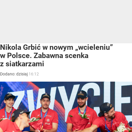
Nikola Grbić w nowym „wcieleniu”
w Polsce. Zabawna scenka
z siatkarzami
Dodano:
dzisiaj
16:12