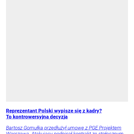
Reprezentant Polski wypisze się z kadry?
To kontrowersyjna decyzja
Bartosz Gomułka przedłużył umowę z PGE Projektem
Warszawa. Atakujący podpisał kontrakt ze stołecznym