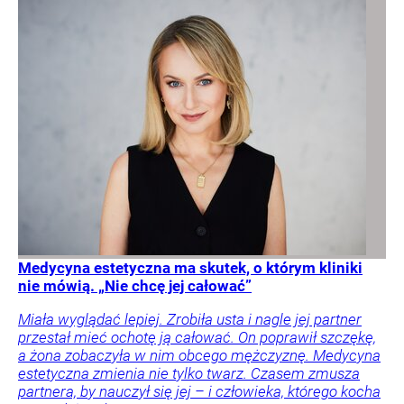
Medycyna estetyczna ma skutek, o którym kliniki
nie mówią. „Nie chcę jej całować”
Miała wyglądać lepiej. Zrobiła usta i nagle jej partner
przestał mieć ochotę ją całować. On poprawił szczękę,
a żona zobaczyła w nim obcego mężczyznę. Medycyna
estetyczna zmienia nie tylko twarz. Czasem zmusza
partnera, by nauczył się jej – i człowieka, którego kocha