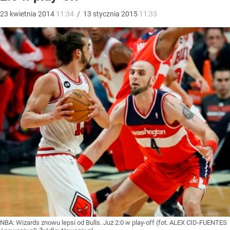
23
kwietnia
2014
11:34
/
13
stycznia
2015
11:33
NBA: Wizards znowu lepsi od Bulls. Już 2:0 w play-off (fot. ALEX CID-FUENTES