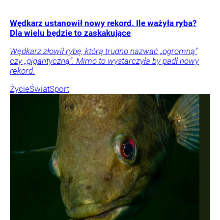
Wędkarz ustanowił nowy rekord. Ile ważyła ryba?
Dla wielu będzie to zaskakujące
Wędkarz złowił rybę, którą trudno nazwać „ogromną”
czy „gigantyczną”. Mimo to wystarczyła by padł nowy
rekord.
Życie
Świat
Sport