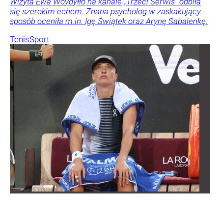
Wizyta Ewa Woydyłło na kanale „Trzeci Serwis” odbiła
się szerokim echem. Znana psycholog w zaskakujący
sposób oceniła m.in. Igę Świątek oraz Arynę Sabalenkę.
Tenis
Sport