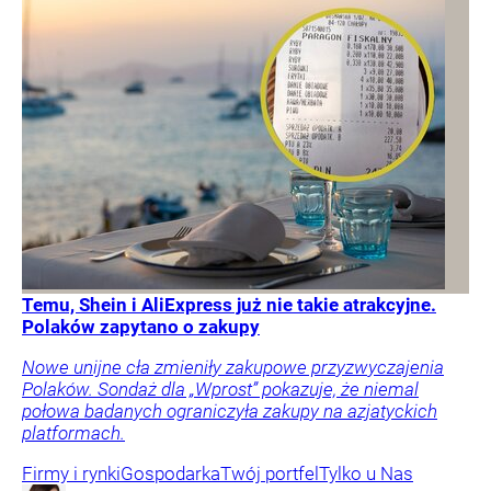
Temu, Shein i AliExpress już nie takie atrakcyjne.
Polaków zapytano o zakupy
Nowe unijne cła zmieniły zakupowe przyzwyczajenia
Polaków. Sondaż dla „Wprost” pokazuje, że niemal
połowa badanych ograniczyła zakupy na azjatyckich
platformach.
Firmy i rynki
Gospodarka
Twój portfel
Tylko u Nas