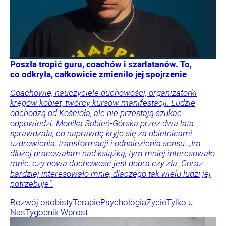
Poszła tropić guru, coachów i szarlatanów. To,
co odkryła, całkowicie zmieniło jej spojrzenie
Coachowie, nauczyciele duchowości, organizatorki
kręgów kobiet, twórcy kursów manifestacji. Ludzie
odchodzą od Kościoła, ale nie przestają szukać
odpowiedzi. Monika Sobień-Górska przez dwa lata
sprawdzała, co naprawdę kryje się za obietnicami
uzdrowienia, transformacji i odnalezienia sensu. „Im
dłużej pracowałam nad książką, tym mniej interesowało
mnie, czy nowa duchowość jest dobra czy zła. Coraz
bardziej interesowało mnie, dlaczego tak wielu ludzi jej
potrzebuje”.
Rozwój osobisty
Terapie
Psychologia
Życie
Tylko u
Nas
Tygodnik Wprost