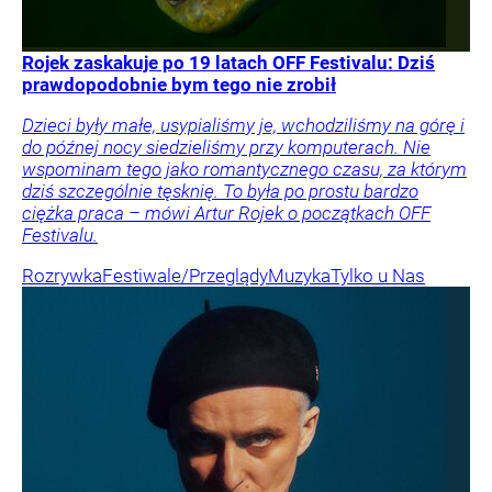
Rojek zaskakuje po 19 latach OFF Festivalu: Dziś
prawdopodobnie bym tego nie zrobił
Dzieci były małe, usypialiśmy je, wchodziliśmy na górę i
do późnej nocy siedzieliśmy przy komputerach. Nie
wspominam tego jako romantycznego czasu, za którym
dziś szczególnie tęsknię. To była po prostu bardzo
ciężka praca – mówi Artur Rojek o początkach OFF
Festivalu.
Rozrywka
Festiwale/Przeglądy
Muzyka
Tylko u Nas