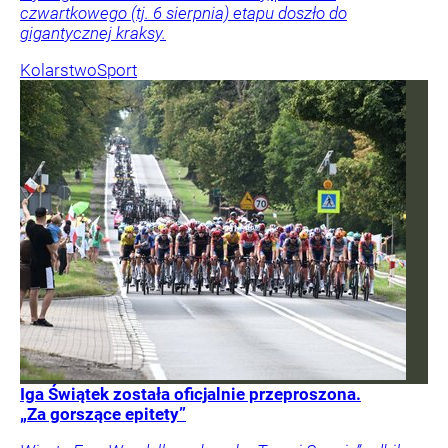
czwartkowego (tj. 6 sierpnia) etapu doszło do
gigantycznej kraksy.
Kolarstwo
Sport
Iga Świątek została oficjalnie przeproszona.
„Za gorszące epitety”