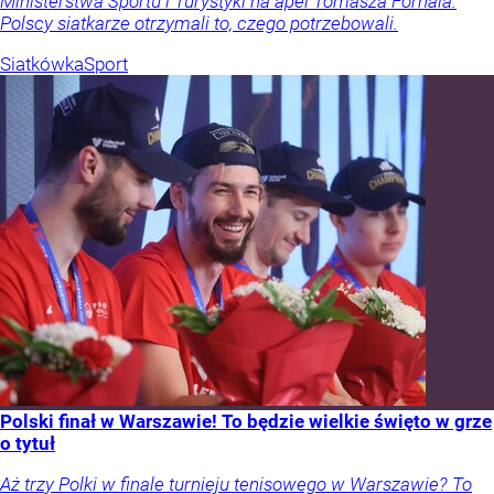
Ministerstwa Sportu i Turystyki na apel Tomasza Fornala.
Polscy siatkarze otrzymali to, czego potrzebowali.
Siatkówka
Sport
Polski finał w Warszawie! To będzie wielkie święto w grze
o tytuł
Aż trzy Polki w finale turnieju tenisowego w Warszawie? To