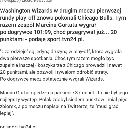
/ newspix.pl)
Źródło:
Newspix.pl
Washington Wizards w drugim meczu pierwszej
rundy play-off znowu pokonali Chicago Bulls. Tym
razem zespół Marcina Gortata wygrał
po dogrywce 101:99, choć przegrywał już... 20
punktami - podaje sport.tvn24.pl.
"Czarodzieje" są jedyną drużyną w play-off, która wygrała
dwa pierwsze spotkania. Choć tym razem mogło być
zupełnie inaczej - koszykarze z Chicago prowadzili nawet
20 punktami, ale pozwolili rywalom odrobić straty.
Po dogrywce mecz ostatecznie wygrali Wizards.
Marcin Gortat spędził na parkiecie 37 minut i to nie był jego
najlepszy występ. Polak zdobył siedem punktów i miał pięć
zbiórek, a po meczu napisał na Twitterze, że "musi grać
lepiej".
pr, sport.tvn24.pl