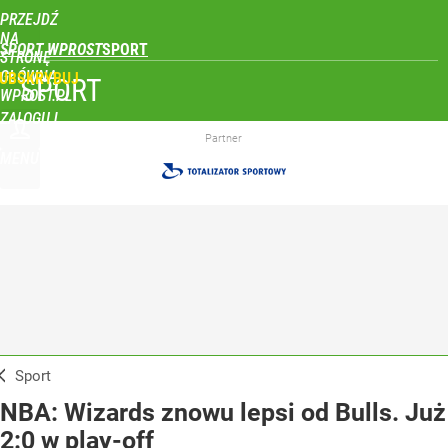
PRZEJDŹ
NA
SPORT WPROST
STRONĘ
GŁÓWNĄ
UBSKRYBUJ
SPORT
WPROST.PL
ZALOGUJ
Partner
MENU
Sport
NBA: Wizards znowu lepsi od Bulls. Już
2:0 w play-off