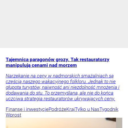
Tajemnica paragonów grozy. Tak restauratorzy
manipulują cenami nad morzem
Narzekanie na ceny w nadmorskich smażalniach są
częścią naszego wakacyjnego folkloru. Jednak to nie
głupota turystów, naiwność ani niezdolność mnożenia i
dodawania do stu. To przemyślana, ale nie do końca
uczciwa strategia restauratorów ukrywających ceny.
Finanse i inwestycje
Podróże
Kraj
Tylko u Nas
Tygodnik
Wprost