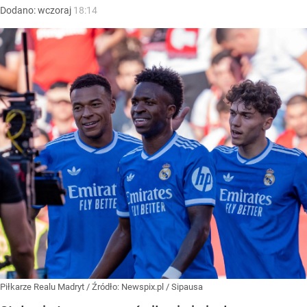
Dodano:
wczoraj
18:14
Piłkarze Realu Madryt
/ Źródło:
Newspix.pl
/
Sipausa