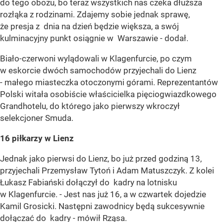
do tego obozu, bo teraz wszystkich nas czeka dłuższa
rozłąka z rodzinami. Zdajemy sobie jednak sprawę,
że presja z dnia na dzień będzie większa, a swój
kulminacyjny punkt osiągnie w Warszawie - dodał.
Biało-czerwoni wylądowali w Klagenfurcie, po czym
w eskorcie dwóch samochodów przyjechali do Lienz
- małego miasteczka otoczonymi górami. Reprezentantów
Polski witała osobiście właścicielka pięciogwiazdkowego
Grandhotelu, do którego jako pierwszy wkroczył
selekcjoner Smuda.
16 piłkarzy w Lienz
Jednak jako pierwsi do Lienz, bo już przed godziną 13,
przyjechali Przemysław Tytoń i Adam Matuszczyk. Z kolei
Łukasz Fabiański dołączył do kadry na lotnisku
w Klagenfurcie. - Jest nas już 16, a w czwartek dojedzie
Kamil Grosicki. Następni zawodnicy będą sukcesywnie
dołączać do kadry - mówił Rząsa.