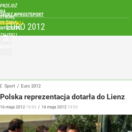
PRZEJDŹ
NA
SPORT WPROST
STRONĘ
GŁÓWNĄ
UBSKRYBUJ
EURO 2012
WPROST.PL
ZALOGUJ
MENU
Sport
/
Euro 2012
Polska reprezentacja dotarła do Lienz
16
maja
2012
19:53
/
16
maja
2012
19:53