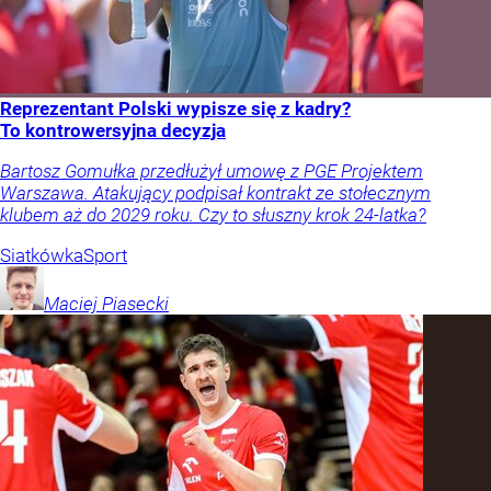
Reprezentant Polski wypisze się z kadry?
To kontrowersyjna decyzja
Bartosz Gomułka przedłużył umowę z PGE Projektem
Warszawa. Atakujący podpisał kontrakt ze stołecznym
klubem aż do 2029 roku. Czy to słuszny krok 24-latka?
Siatkówka
Sport
Maciej
Piasecki