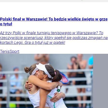
Polski finał w Warszawie! To będzie wielkie święto w grze
o tytuł
Aż trzy Polki w finale turnieju tenisowego w Warszawie? To
rzeczywiście scenariusz, który spełnił się podczas zmagań na
kortach Legii. Gra o tytuł już w piątek!
Tenis
Sport