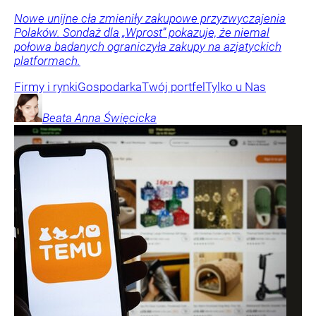
Nowe unijne cła zmieniły zakupowe przyzwyczajenia
Polaków. Sondaż dla „Wprost” pokazuje, że niemal
połowa badanych ograniczyła zakupy na azjatyckich
platformach.
Firmy i rynki
Gospodarka
Twój portfel
Tylko u Nas
Beata Anna
Święcicka