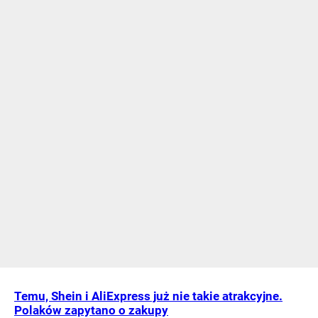
Temu, Shein i AliExpress już nie takie atrakcyjne.
Polaków zapytano o zakupy