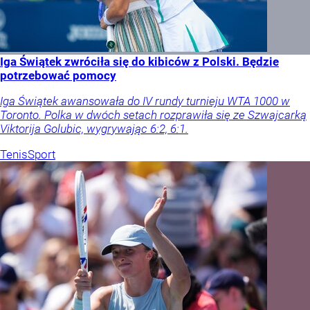
Iga Świątek zwróciła się do kibiców z Polski. Będzie
potrzebować pomocy
Iga Świątek awansowała do IV rundy turnieju WTA 1000 w
Toronto. Polka w dwóch setach rozprawiła się ze Szwajcarką
Viktorija Golubic, wygrywając 6:2, 6:1.
Tenis
Sport