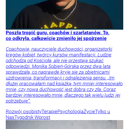
Poszła tropić guru, coachów i szarlatanów. To,
co odkryła, całkowicie zmieniło jej spojrzenie
Coachowie, nauczyciele duchowości, organizatorki
kręgów kobiet, twórcy kursów manifestacji. Ludzie
odchodzą od Kościoła, ale nie przestają szukać
odpowiedzi. Monika Sobień-Górska przez dwa lata
sprawdzała, co naprawdę kryje się za obietnicami
uzdrowienia, transformacji i odnalezienia sensu. „Im
dłużej pracowałam nad książką, tym mniej interesowało
mnie, czy nowa duchowość jest dobra czy zła. Coraz
bardziej interesowało mnie, dlaczego tak wielu ludzi jej
potrzebuje”.
Rozwój osobisty
Terapie
Psychologia
Życie
Tylko u
Nas
Tygodnik Wprost