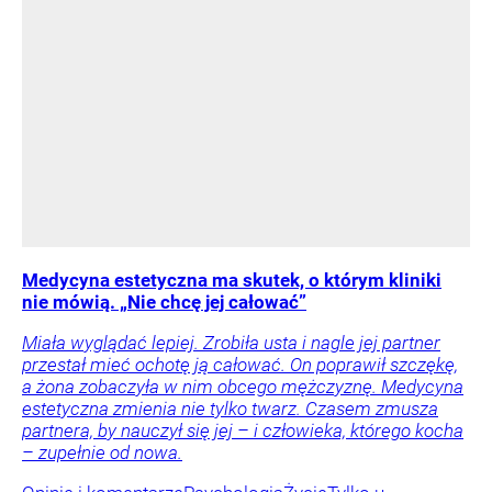
Medycyna estetyczna ma skutek, o którym kliniki
nie mówią. „Nie chcę jej całować”
Miała wyglądać lepiej. Zrobiła usta i nagle jej partner
przestał mieć ochotę ją całować. On poprawił szczękę,
a żona zobaczyła w nim obcego mężczyznę. Medycyna
estetyczna zmienia nie tylko twarz. Czasem zmusza
partnera, by nauczył się jej – i człowieka, którego kocha
– zupełnie od nowa.