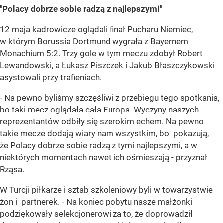
"Polacy dobrze sobie radzą z najlepszymi"
12 maja kadrowicze oglądali finał Pucharu Niemiec,
w którym Borussia Dortmund wygrała z Bayernem
Monachium 5:2. Trzy gole w tym meczu zdobył Robert
Lewandowski, a Łukasz Piszczek i Jakub Błaszczykowski
asystowali przy trafieniach.
- Na pewno byliśmy szczęśliwi z przebiegu tego spotkania,
bo taki mecz oglądała cała Europa. Wyczyny naszych
reprezentantów odbiły się szerokim echem. Na pewno
takie mecze dodają wiary nam wszystkim, bo pokazują,
że Polacy dobrze sobie radzą z tymi najlepszymi, a w
niektórych momentach nawet ich ośmieszają - przyznał
Rząsa.
W Turcji piłkarze i sztab szkoleniowy byli w towarzystwie
żon i partnerek. - Na koniec pobytu nasze małżonki
podziękowały selekcjonerowi za to, że doprowadził