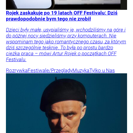
Rojek zaskakuje po 19 latach OFF Festivalu: Dziś
prawdopodobnie bym tego nie zrobił
Dzieci były małe, usypialiśmy je, wchodziliśmy na górę i
do późnej nocy siedzieliśmy przy komputerach. Nie
wspominam tego jako romantycznego czasu, za którym
dziś szczególnie tęsknię. To była po prostu bardzo
ciężka praca – mówi Artur Rojek o początkach OFF
Festivalu.
Rozrywka
Festiwale/Przeglądy
Muzyka
Tylko u Nas