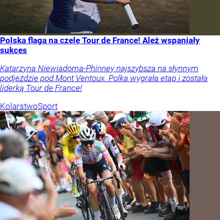
Polska flaga na czele Tour de France! Ależ wspaniały
sukces
Katarzyna Niewiadoma-Phinney najszybsza na słynnym
podjeździe pod Mont Ventoux. Polka wygrała etap i została
liderką Tour de France!
Kolarstwo
Sport