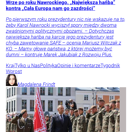
Wrze po roku Nawrockiego. „Największa hańba”
kontra „Cała Europa nam go zazdrości”
Po pierwszym roku prezydentury nic nie wskazuje na to,
żeby Karol Nawrocki wyciszył spory między dwoma
zwaśnionymi politycznymi obozami. – Dotychczas
największą hańbą na karcie jego prezydentury jest
chyba zawetowanie SAFE – ocenia Mariusz Witczak z
KO. – Mamy głowę państwa, z której możemy być
dumni – kontruje Marek Jakubiak z Rozwoju Plus.
Kraj
Tylko u Nas
Polityka
Opinie i komentarze
Tygodnik
Wprost
Magdalena
Frindt