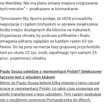
na Wembley. Nie ma planu zmiany miejsca rozgrywania
tych meczów”
– przekazano w komunikacie.
Tymczasem Sky Sports podaje, że UEFA prowadziła
negocjacje z rządem brytyjskim w sprawie zwiększenia
liczby miejsc dostępnych dla kibiców na trybunach.
Organizacja chciała, by podczas półfinałów i finału
zmagania piłkarzy oglądało za każdym razem 65 tys.
fanów. Do tej pory na mecze fazy grupowej przychodziło
tam po około 22 tys. osób, zapełniając tym samym 25
proc. pojemności obiektu.
Paulo Sousa odejdzie z reprezentacji Polski? Selekcjoner
łączony jest z włoskim klubem
Mimo że Paulo Sousa ledwie kilka miesięcy temu zaczął
pracę w reprezentacji Polski, co jakiś czas pojawiają się
plotki transferowe z jego udziałem. Tym razem spekuluje
się o możliwym powrocie Portugalczyka do Włoch.