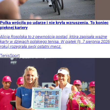
Polka wróciła po udarze i nie kryła wzruszenia. To koniec
pięknej kariery
Alicja Rosolska to z pewnością postać, która zapisała ważne
karty w dziejach polskiego tenisa. W piątek (tj. 7 sierpnia 2026
roku) rozegrała swój ostatni mecz.
Tenis
Sport