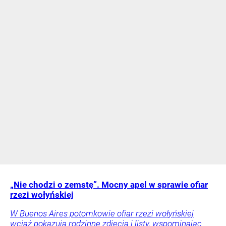
„Nie chodzi o zemstę”. Mocny apel w sprawie ofiar
rzezi wołyńskiej
W Buenos Aires potomkowie ofiar rzezi wołyńskiej
wciąż pokazują rodzinne zdjęcia i listy, wspominając