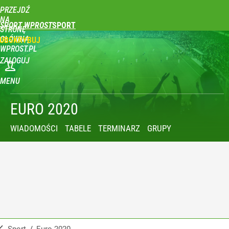
PRZEJDŹ
NA
SPORT WPROST
STRONĘ
GŁÓWNĄ
UBSKRYBUJ
WPROST.PL
ZALOGUJ
MENU
EURO 2020
WIADOMOŚCI
TABELE
TERMINARZ
GRUPY