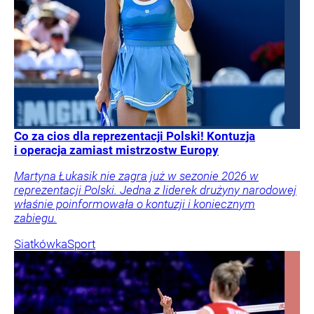
Co za cios dla reprezentacji Polski! Kontuzja
i operacja zamiast mistrzostw Europy
Martyna Łukasik nie zagra już w sezonie 2026 w
reprezentacji Polski. Jedna z liderek drużyny narodowej
właśnie poinformowała o kontuzji i koniecznym
zabiegu.
Siatkówka
Sport