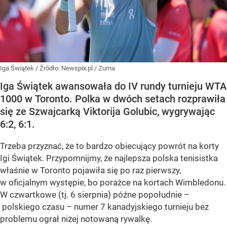
Iga Świątek
/ Źródło:
Newspix.pl
/
Zuma
Iga Świątek awansowała do IV rundy turnieju WTA
1000 w Toronto. Polka w dwóch setach rozprawiła
się ze Szwajcarką Viktorija Golubic, wygrywając
6:2, 6:1.
Trzeba przyznać, że to bardzo obiecujący powrót na korty
Igi Świątek. Przypomnijmy, że najlepsza polska tenisistka
właśnie w Toronto pojawiła się po raz pierwszy,
w oficjalnym występie, bo porażce na kortach Wimbledonu.
W czwartkowe (tj. 6 sierpnia) późne popołudnie –
polskiego czasu – numer 7 kanadyjskiego turnieju bez
problemu ograł niżej notowaną rywalkę.