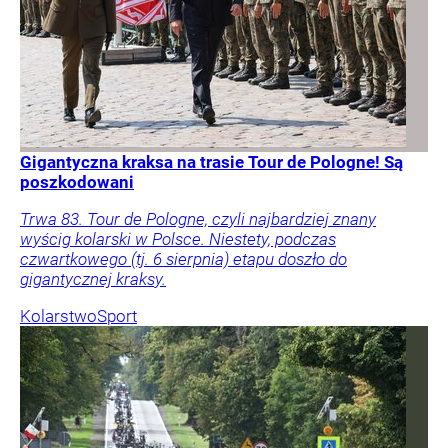
Gigantyczna kraksa na trasie Tour de Pologne! Są
poszkodowani
Trwa 83. Tour de Pologne, czyli najbardziej znany
wyścig kolarski w Polsce. Niestety, podczas
czwartkowego (tj. 6 sierpnia) etapu doszło do
gigantycznej kraksy.
Kolarstwo
Sport