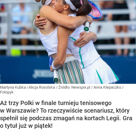
Martyna Kubka i Alicja Rosolska
/ Źródło:
Newspix.pl
/
Anna Klepaczko /
Fotopyk
Aż trzy Polki w finale turnieju tenisowego
w Warszawie? To rzeczywiście scenariusz, który
spełnił się podczas zmagań na kortach Legii. Gra
o tytuł już w piątek!