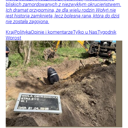
bliskich zamordowanych z niezwykłym okrucieństwem.
Ich dramat przypomina, że dla wielu rodzin Wołyń nie
jest historią zamkniętą, lecz bolesną raną, która do dziś
nie została zagojona.
Kraj
Polityka
Opinie i komentarze
Tylko u Nas
Tygodnik
Wprost