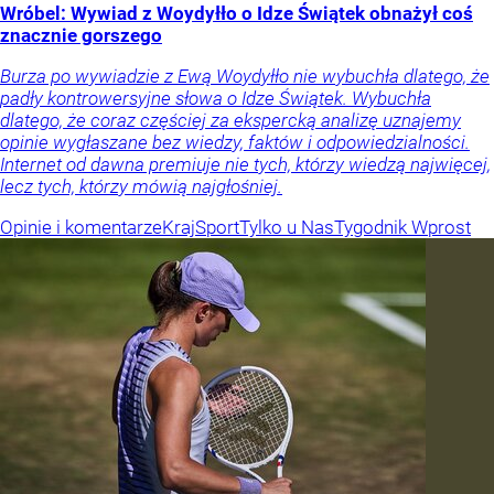
Wróbel: Wywiad z Woydyłło o Idze Świątek obnażył coś
znacznie gorszego
Burza po wywiadzie z Ewą Woydyłło nie wybuchła dlatego, że
padły kontrowersyjne słowa o Idze Świątek. Wybuchła
dlatego, że coraz częściej za ekspercką analizę uznajemy
opinie wygłaszane bez wiedzy, faktów i odpowiedzialności.
Internet od dawna premiuje nie tych, którzy wiedzą najwięcej,
lecz tych, którzy mówią najgłośniej.
Opinie i komentarze
Kraj
Sport
Tylko u Nas
Tygodnik Wprost