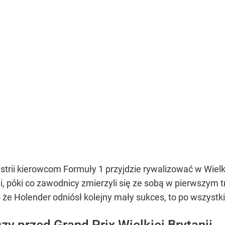
strii kierowcom Formuły 1 przyjdzie rywalizować w Wielki
, póki co zawodnicy zmierzyli się ze sobą w pierwszym tr
 Holender odniósł kolejny mały sukces, to po wszystkim 
y przed Grand Prix Wielkiej Brytanii