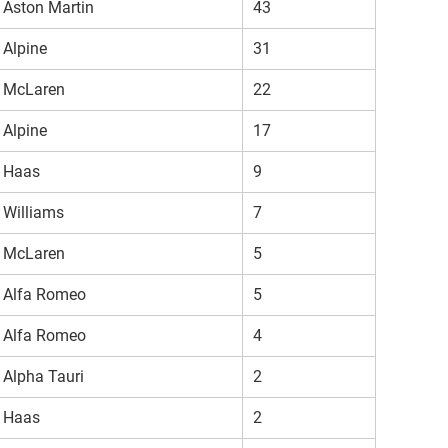
Aston Martin
43
Alpine
31
McLaren
22
Alpine
17
Haas
9
Williams
7
McLaren
5
Alfa Romeo
5
Alfa Romeo
4
Alpha Tauri
2
Haas
2