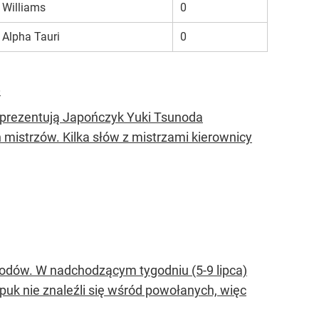
Williams
0
Alpha Tauri
0
e
 reprezentują Japończyk Yuki Tsunoda
 mistrzów. Kilka słów z mistrzami kierownicy
arodów. W nadchodzącym tygodniu (5-9 lipca)
lpuk nie znaleźli się wśród powołanych, więc