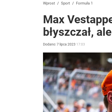
Wprost
/
Sport
/
Formuła 1
Max Vestappen
błyszczał, al
Dodano:
7
lipca
2023
17:03