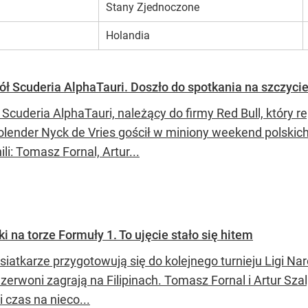
Stany Zjednoczone
Holandia
ół Scuderia AlphaTauri. Doszło do spotkania na szczyci
 Scuderia AlphaTauri, należący do firmy Red Bull, który
olender Nyck de Vries gościł w miniony weekend polskich
li: Tomasz Fornal, Artur...
i na torze Formuły 1. To ujęcie stało się hitem
 siatkarze przygotowują się do kolejnego turnieju Ligi N
zerwoni zagrają na Filipinach. Tomasz Fornal i Artur Sza
i czas na nieco...