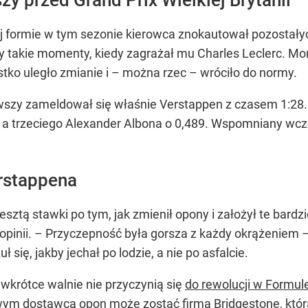
 formie w tym sezonie kierowca znokautował pozostały
ły takie momenty, kiedy zagrażał mu Charles Leclerc. Mo
stko uległo zmianie i – można rzec – wróciło do normy.
wszy zameldował się właśnie Verstappen z czasem 1:28
, a trzeciego Alexander Albona o 0,489. Wspomniany wcze
rstappena
ztą stawki po tym, jak zmienił opony i założył te bardzi
j opinii. – Przyczepność była gorsza z każdy okrążeniem
ię, jakby jechał po lodzie, a nie po asfalcie.
 wkrótce walnie nie przyczynią się
do rewolucji w Formule
ym dostawcą opon może zostać firma Bridgestone, która