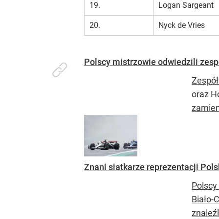
19.
Logan Sargeant
20.
Nyck de Vries
Polscy mistrzowie odwiedzili zesp
Zespół
oraz H
zamieni
Znani siatkarze reprezentacji Polsk
Polscy
Biało-C
znaleźl