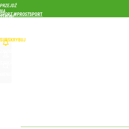
PRZEJDŹ
Udostępnij
0
Skomentuj
NA
SPORT WPROST
STRONĘ
GŁÓWNĄ
PIŁKA NOŻNA
SIATKÓWKA
TENIS
LEKKOATLETYKA
SKOKI NARCIAR
WPROST.PL
SUBSKRYBUJ
ZALOGUJ
SZUKAJ
MENU