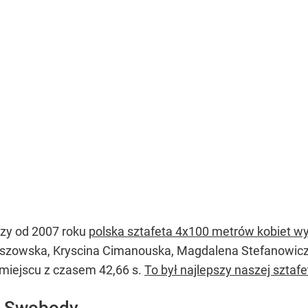
szy od 2007 roku
polska sztafeta 4x100 metrów kobiet wy
zyszowska, Kryscina Cimanouska, Magdalena Stefanowic
miejscu z czasem 42,66 s.
To był najlepszy naszej sztafet
y Swobody