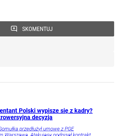
SKOMENTUJ
entant Polski wypisze się z kadry?
trowersyjna decyzja
 Gomułka przedłużył umowę z PGE
m Warszawa. Atakujący podpisał kontrakt