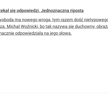
zekał się odpowiedzi. Jednoznaczna riposta
oboda ma nowego wroga, tym razem dość nietypowego. 
za. Michał Woźnicki, bo tak nazywa się duchowny, obrażał
nacznie odpowiedziała na jego słowa.