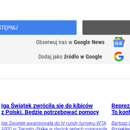
STĘPNIJ
Obserwuj nas
w
Google News
Dodaj jako
źródło w Google
Iga Świątek zwróciła się do kibiców
Reprez
z Polski. Będzie potrzebować pomocy
To kon
Iga Świątek awansowała do IV rundy turnieju WTA
Bartosz
1000 w Toronto. Polka w dwóch setach rozprawiła
Projekte