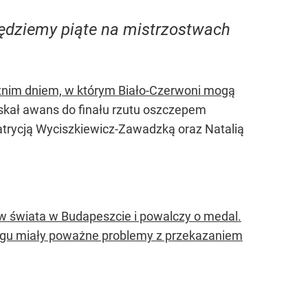
 będziemy piąte na mistrzostwach
tatnim dniem, w którym Biało-Czerwoni mogą
skał awans do finału rzutu oszczepem
atrycją Wyciszkiewicz-Zawadzką oraz Natalią
w świata w Budapeszcie i powalczy o medal.
egu miały poważne problemy z przekazaniem