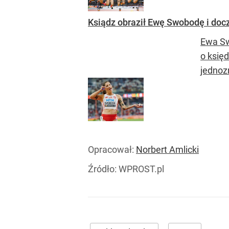
Ksiądz obraził Ewę Swobodę i doc
Ewa Sw
o księd
jednoz
Opracował:
Norbert Amlicki
Źródło:
WPROST.pl