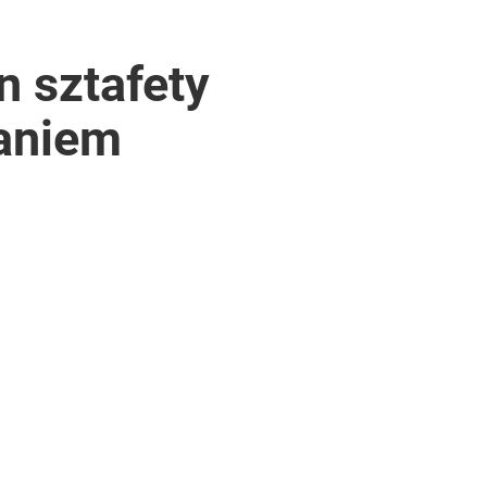
 sztafety
naniem