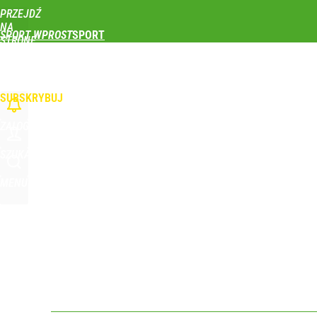
PRZEJDŹ
Udostępnij
0
Skomentuj
NA
SPORT WPROST
STRONĘ
GŁÓWNĄ
PIŁKA NOŻNA
SIATKÓWKA
TENIS
LEKKOATLETYKA
SKOKI NARCIAR
WPROST.PL
SUBSKRYBUJ
ZALOGUJ
SZUKAJ
MENU