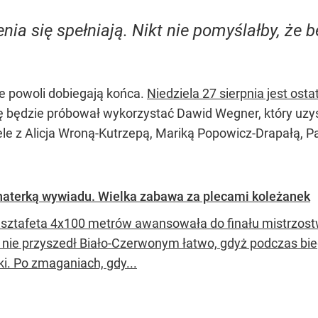
nia się spełniają. Nikt nie pomyślałby, że
e powoli dobiegają końca.
Niedziela 27 sierpnia jest os
ę będzie próbował wykorzystać Dawid Wegner, który uzy
le z Alicja Wroną-Kutrzepą, Mariką Popowicz-Drapałą, P
aterką wywiadu. Wielka zabawa za plecami koleżanek
 sztafeta 4x100 metrów awansowała do finału mistrzost
nie przyszedł Biało-Czerwonym łatwo, gdyż podczas bi
ki. Po zmaganiach, gdy...