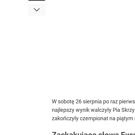
W sobotę 26 sierpnia po raz pierw
najlepszy wynik walczyły Pia Skr
zakończyły czempionat na piątym 
Zaskakujące słowa Ew