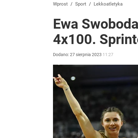
Wprost
/
Sport
/
Lekkoatletyka
Ewa Swoboda 
4x100. Sprin
Dodano:
27
sierpnia
2023
11:27