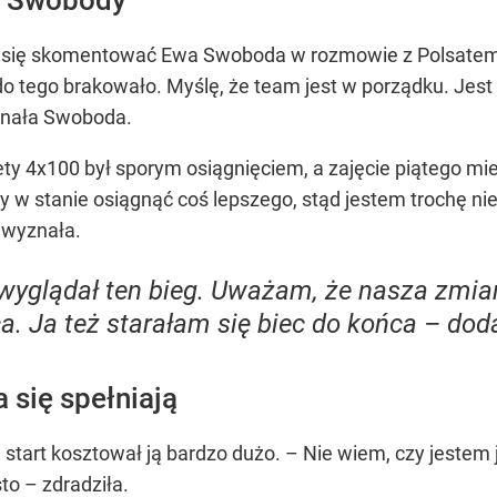
 się skomentować Ewa Swoboda w rozmowie z Polsatem 
do tego brakowało. Myślę, że team jest w porządku. Jest 
znała Swoboda.
ety 4x100 był sporym osiągnięciem, a zajęcie piątego 
y w stanie osiągnąć coś lepszego, stąd jestem trochę ni
 wyznała.
wyglądał ten bieg. Uważam, że nasza zmian
. Ja też starałam się biec do końca – doda
się spełniają
 start kosztował ją bardzo dużo. – Nie wiem, czy jestem 
to – zdradziła.