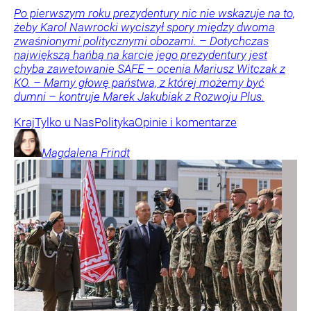
Po pierwszym roku prezydentury nic nie wskazuje na to,
żeby Karol Nawrocki wyciszył spory między dwoma
zwaśnionymi politycznymi obozami. – Dotychczas
największą hańbą na karcie jego prezydentury jest
chyba zawetowanie SAFE – ocenia Mariusz Witczak z
KO. – Mamy głowę państwa, z której możemy być
dumni – kontruje Marek Jakubiak z Rozwoju Plus.
Kraj
Tylko u Nas
Polityka
Opinie i komentarze
Magdalena
Frindt