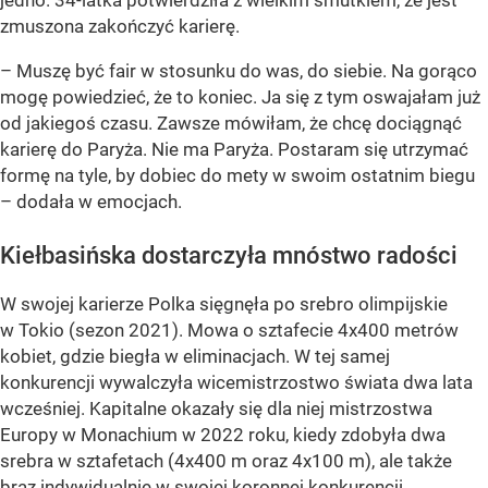
jedno. 34-latka potwierdziła z wielkim smutkiem, że jest
zmuszona zakończyć karierę.
– Muszę być fair w stosunku do was, do siebie. Na gorąco
mogę powiedzieć, że to koniec. Ja się z tym oswajałam już
od jakiegoś czasu. Zawsze mówiłam, że chcę dociągnąć
karierę do Paryża. Nie ma Paryża. Postaram się utrzymać
formę na tyle, by dobiec do mety w swoim ostatnim biegu
– dodała w emocjach.
Kiełbasińska dostarczyła mnóstwo radości
W swojej karierze Polka sięgnęła po srebro olimpijskie
w Tokio (sezon 2021). Mowa o sztafecie 4x400 metrów
kobiet, gdzie biegła w eliminacjach. W tej samej
konkurencji wywalczyła wicemistrzostwo świata dwa lata
wcześniej. Kapitalne okazały się dla niej mistrzostwa
Europy w Monachium w 2022 roku, kiedy zdobyła dwa
srebra w sztafetach (4x400 m oraz 4x100 m), ale także
brąz indywidualnie w swojej koronnej konkurencji.