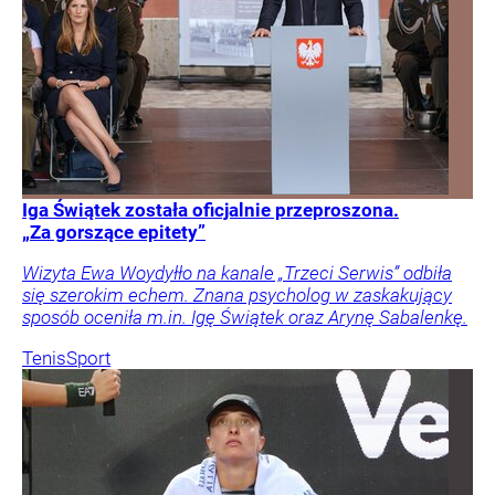
Iga Świątek została oficjalnie przeproszona.
„Za gorszące epitety”
Wizyta Ewa Woydyłło na kanale „Trzeci Serwis” odbiła
się szerokim echem. Znana psycholog w zaskakujący
sposób oceniła m.in. Igę Świątek oraz Arynę Sabalenkę.
Tenis
Sport