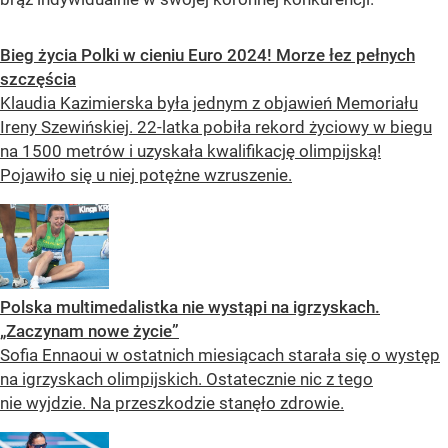
Bieg życia Polki w cieniu Euro 2024! Morze łez pełnych
szczęścia
Klaudia Kazimierska była jednym z objawień Memoriału
Ireny Szewińskiej. 22-latka pobiła rekord życiowy w biegu
na 1500 metrów i uzyskała kwalifikację olimpijską!
Pojawiło się u niej potężne wzruszenie.
Polska multimedalistka nie wystąpi na igrzyskach.
„Zaczynam nowe życie”
Sofia Ennaoui w ostatnich miesiącach starała się o występ
na igrzyskach olimpijskich. Ostatecznie nic z tego
nie wyjdzie. Na przeszkodzie stanęło zdrowie.