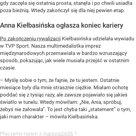
gdy zaczęła się ostatnia prosta, stanęła i po chwili usiadła
poza bieżnią. Wtedy zakończył się dla niej pewien etap.
Anna Kiełbasińska ogłasza koniec kariery
Po zakończeniu rywalizacji
Kiełbasińska udzielała wywiadu
w TVP Sport. Nasza multimedalistka imprez
międzynarodowych przemawiała w bardzo wzruszający
sposób, pokazując, jak wiele musiała przejść w ostatnim
czasie.
– Myślę sobie o tym, że fajnie, że tu jestem. Ostatnie
miesiące były dla mnie strasznie ciężkie. Miałam ochotę
poddać się z tysiąc razy, ale zawsze pojawiało się jakieś
światło w tunelu. Wtedy mówiłam: „Nie, Ania, spróbuj,
żebyś nie żałowała”. To jest chyba taki „statement” o tym,
jaki mam charakter – mówiła Kiełbasińska.
Płaczemy razem z
@annna2606
?