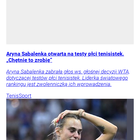
Aryna Sabalenka otwarta na testy płci tenisistek.
„Chętnie to zrobię”
Aryna Sabalenka zabrała głos ws. głośnej decyzji WTA,
dotyczącej testów płci tenisistek. Liderka światowego
rankingu jest zwolenniczką ich wprowadzenia.
Tenis
Sport