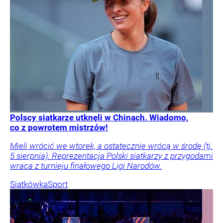
Polscy siatkarze utknęli w Chinach. Wiadomo,
co z powrotem mistrzów!
Mieli wrócić we wtorek, a ostatecznie wrócą w środę (tj.
5 sierpnia). Reprezentacja Polski siatkarzy z przygodami
wraca z turnieju finałowego Ligi Narodów.
Siatkówka
Sport