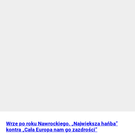
Wrze po roku Nawrockiego. „Największa hańba”
kontra „Cała Europa nam go zazdrości”