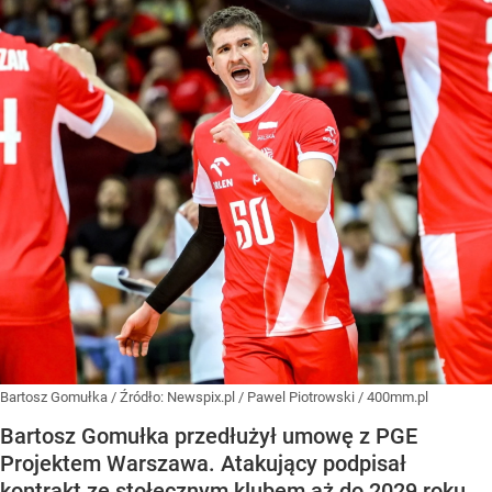
Bartosz Gomułka
/ Źródło:
Newspix.pl
/
Pawel Piotrowski / 400mm.pl
Bartosz Gomułka przedłużył umowę z PGE
Projektem Warszawa. Atakujący podpisał
kontrakt ze stołecznym klubem aż do 2029 roku.