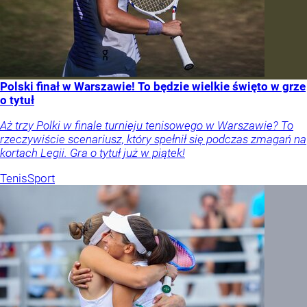
Polski finał w Warszawie! To będzie wielkie święto w grze
o tytuł
Aż trzy Polki w finale turnieju tenisowego w Warszawie? To
rzeczywiście scenariusz, który spełnił się podczas zmagań na
kortach Legii. Gra o tytuł już w piątek!
Tenis
Sport