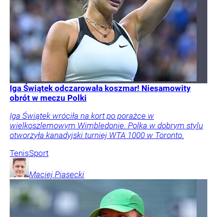
Iga Świątek odczarowała koszmar! Niesamowity
obrót w meczu Polki
Iga Świątek wróciła na kort po porażce w
wielkoszlemowym Wimbledonie. Polka w dobrym stylu
otworzyła kanadyjski turniej WTA 1000 w Toronto.
Tenis
Sport
Maciej
Piasecki