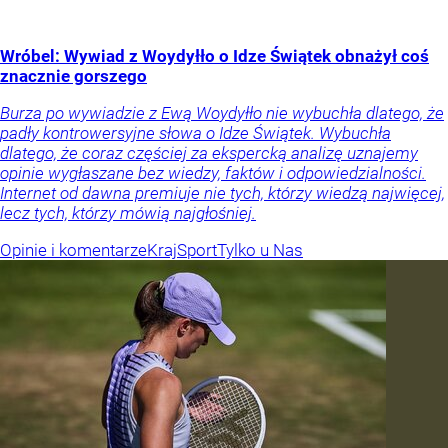
Wróbel: Wywiad z Woydyłło o Idze Świątek obnażył coś
znacznie gorszego
Burza po wywiadzie z Ewą Woydyłło nie wybuchła dlatego, że
padły kontrowersyjne słowa o Idze Świątek. Wybuchła
dlatego, że coraz częściej za ekspercką analizę uznajemy
opinie wygłaszane bez wiedzy, faktów i odpowiedzialności.
Internet od dawna premiuje nie tych, którzy wiedzą najwięcej,
lecz tych, którzy mówią najgłośniej.
Opinie i komentarze
Kraj
Sport
Tylko u Nas