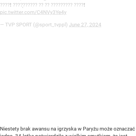
????❗ ????̨?????? ?? ?? ????????? ????❗
pic.twitter.com/C4NVy3Ye4y
— TVP SPORT (@sport_tvppl)
June 27, 2024
Niestety brak awansu na igrzyska w Paryżu może oznaczać