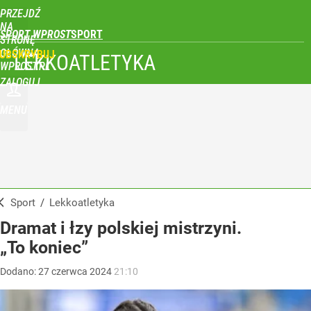
PRZEJDŹ
NA
SPORT WPROST
STRONĘ
GŁÓWNĄ
UBSKRYBUJ
LEKKOATLETYKA
WPROST.PL
ZALOGUJ
MENU
Sport
/
Lekkoatletyka
Dramat i łzy polskiej mistrzyni.
„To koniec”
Dodano:
27
czerwca
2024
21:10