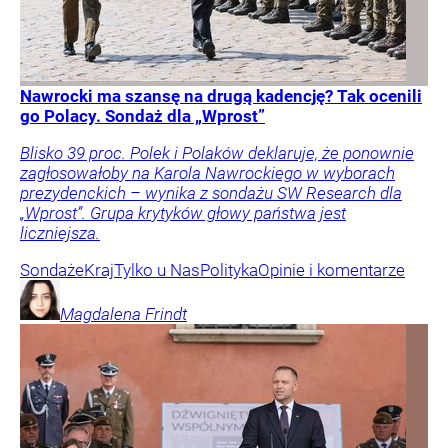
Nawrocki ma szansę na drugą kadencję? Tak ocenili
go Polacy. Sondaż dla „Wprost”
Blisko 39 proc. Polek i Polaków deklaruje, że ponownie
zagłosowałoby na Karola Nawrockiego w wyborach
prezydenckich – wynika z sondażu SW Research dla
„Wprost”. Grupa krytyków głowy państwa jest
liczniejsza.
Sondaże
Kraj
Tylko u Nas
Polityka
Opinie i komentarze
Magdalena
Frindt