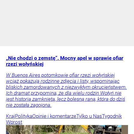
„Nie chodzi o zemstę”. Mocny apel w sprawie ofiar
rzezi wołyńskiej
W Buenos Aires potomkowie ofiar rzezi wołyńskiej
wciąż pokazują rodzinne zdjęcia i listy, wspominając
bliskich zamordowanych z niezwykłym okrucieństwem.
Ich dramat przypomina, że dla wielu rodzin Wołyń nie
jest historią zamkniętą, lecz bolesną raną, która do dziś
nie została zagojona.
Kraj
Polityka
Opinie i komentarze
Tylko u Nas
Tygodnik
Wprost