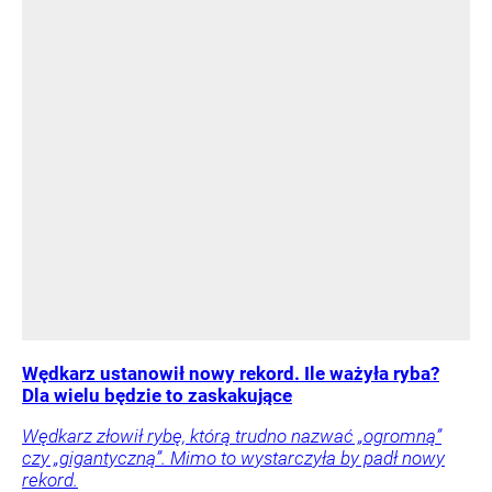
Wędkarz ustanowił nowy rekord. Ile ważyła ryba?
Dla wielu będzie to zaskakujące
Wędkarz złowił rybę, którą trudno nazwać „ogromną”
czy „gigantyczną”. Mimo to wystarczyła by padł nowy
rekord.