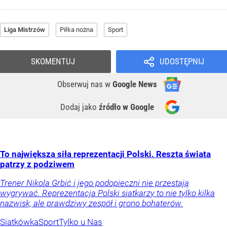
Liga Mistrzów
Piłka nożna
Sport
SKOMENTUJ
UDOSTĘPNIJ
Obserwuj nas
w
Google News
Dodaj jako
źródło w Google
To największa siła reprezentacji Polski. Reszta świata
patrzy z podziwem
Trener Nikola Grbić i jego podopieczni nie przestają
wygrywać. Reprezentacja Polski siatkarzy to nie tylko kilka
nazwisk, ale prawdziwy zespół i grono bohaterów.
Siatkówka
Sport
Tylko u Nas