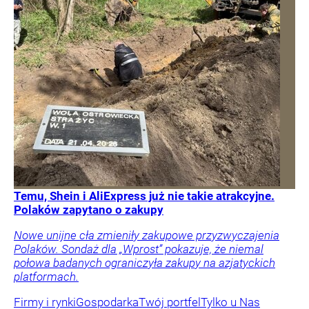
Temu, Shein i AliExpress już nie takie atrakcyjne.
Polaków zapytano o zakupy
Nowe unijne cła zmieniły zakupowe przyzwyczajenia
Polaków. Sondaż dla „Wprost” pokazuje, że niemal
połowa badanych ograniczyła zakupy na azjatyckich
platformach.
Firmy i rynki
Gospodarka
Twój portfel
Tylko u Nas