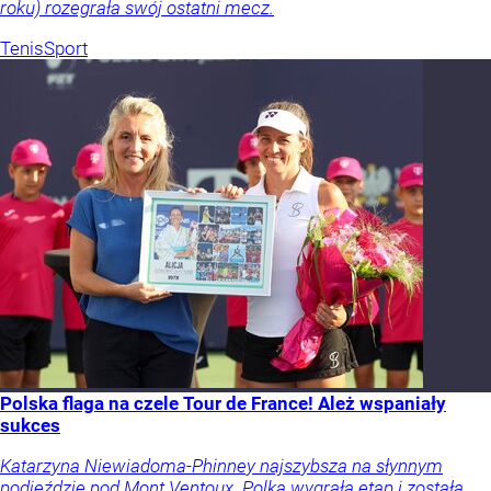
roku) rozegrała swój ostatni mecz.
Tenis
Sport
Polska flaga na czele Tour de France! Ależ wspaniały
sukces
Katarzyna Niewiadoma-Phinney najszybsza na słynnym
podjeździe pod Mont Ventoux. Polka wygrała etap i została