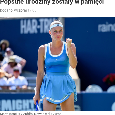
Popsute urodziny zostały w pamięci
Dodano:
wczoraj
17:08
Marta Kostiuk
/ Źródło:
Newspix.pl
/
Zuma