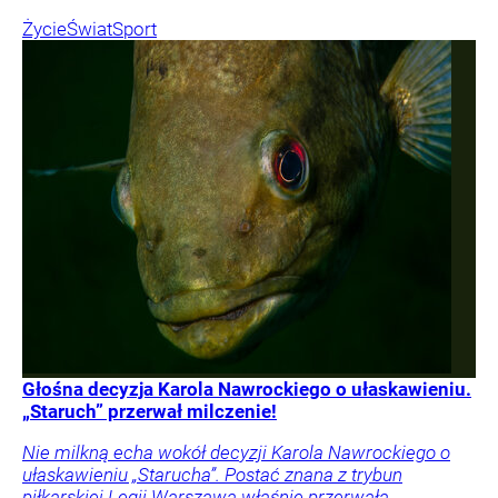
Życie
Świat
Sport
Głośna decyzja Karola Nawrockiego o ułaskawieniu.
„Staruch” przerwał milczenie!
Nie milkną echa wokół decyzji Karola Nawrockiego o
ułaskawieniu „Starucha”. Postać znana z trybun
piłkarskiej Legii Warszawa właśnie przerwała