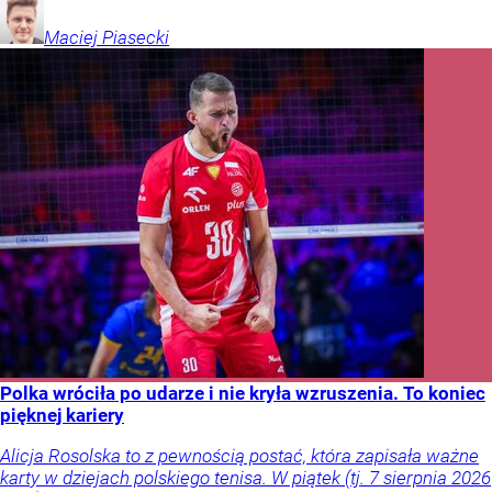
Maciej
Piasecki
Polka wróciła po udarze i nie kryła wzruszenia. To koniec
pięknej kariery
Alicja Rosolska to z pewnością postać, która zapisała ważne
karty w dziejach polskiego tenisa. W piątek (tj. 7 sierpnia 2026