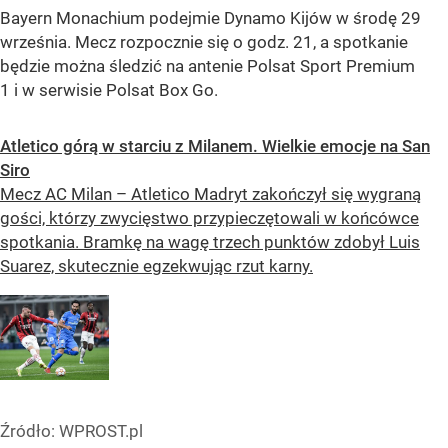
Bayern Monachium podejmie Dynamo Kijów w środę 29
września. Mecz rozpocznie się o godz. 21, a spotkanie
będzie można śledzić na antenie Polsat Sport Premium
1 i w serwisie Polsat Box Go.
Atletico górą w starciu z Milanem. Wielkie emocje na San
Siro
Mecz AC Milan – Atletico Madryt zakończył się wygraną
gości, którzy zwycięstwo przypieczętowali w końcówce
spotkania. Bramkę na wagę trzech punktów zdobył Luis
Suarez, skutecznie egzekwując rzut karny.
Źródło:
WPROST.pl