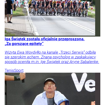
Iga Świątek została oficjalnie przeproszona.
„Za gorszące epitety”
Wizyta Ewa Woydyłło na kanale „Trzeci Serwis” odbiła
się szerokim echem. Znana psycholog w zaskakujący
sposób oceniła m.in. Igę Świątek oraz Arynę Sabalenkę.
Tenis
Sport