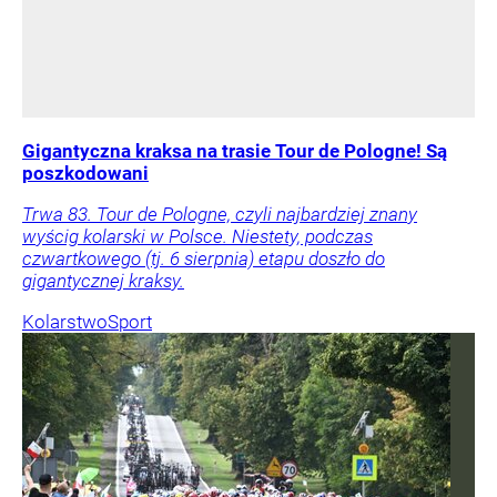
Gigantyczna kraksa na trasie Tour de Pologne! Są
poszkodowani
Trwa 83. Tour de Pologne, czyli najbardziej znany
wyścig kolarski w Polsce. Niestety, podczas
czwartkowego (tj. 6 sierpnia) etapu doszło do
gigantycznej kraksy.
Kolarstwo
Sport