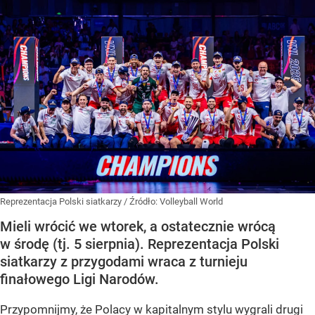
Reprezentacja Polski siatkarzy
/ Źródło:
Volleyball World
Mieli wrócić we wtorek, a ostatecznie wrócą
w środę (tj. 5 sierpnia). Reprezentacja Polski
siatkarzy z przygodami wraca z turnieju
finałowego Ligi Narodów.
Przypomnijmy, że Polacy w kapitalnym stylu wygrali drugi