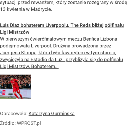
sytuacji przed rewanżem, który zostanie rozegrany w środę
13 kwietnia w Madrycie.
Luis Diaz bohaterem Liverpoolu. The Reds bliżej półfinału
Ligi Mistrzów
W pierwszym ćwierćfinałowym meczu Benfica Lizbona
podejmowała Liverpool. Drużyna prowadzona przez
Juergena Kloppa, która była faworytem w tym starciu,
zwyciężyła na Estadio da Luz i przybliżyła się do półfinału
Ligi Mistrzów. Bohaterem...
Opracowała:
Katarzyna Gurmińska
Źródło:
WPROST.pl