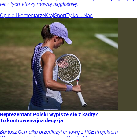
lecz tych, którzy mówią najgłośniej.
Opinie i komentarze
Kraj
Sport
Tylko u Nas
Reprezentant Polski wypisze się z kadry?
To kontrowersyjna decyzja
Bartosz Gomułka przedłużył umowę z PGE Projektem