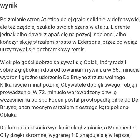
wynik
Po zmianie stron Atletico dalej grało solidnie w defensywie,
ale też częściej szukało swoich szans w ataku. Llorente
jednak albo dawał złapać się na pozycji spalonej, albo
kończył akcję strzałem prosto w Edersona, przez co wciąż
utrzymywał się bezbramkowy remis.
W ekipie gości dobrze spisywał się Oblak, który radził
sobie z głębokimi dośrodkowaniami rywali, a w 55. minucie
wybronił groźne uderzenie De Bruyne z rzutu wolnego.
Kilkanaście minut później Obywatele dopięli swego i objęli
prowadzenie. W 72. minucie wprowadzony chwilę
wcześniej na boisko Foden posłał prostopadłą piłkę do De
Bruyne, a ten mocnym strzałem z ostrego kąta pokonał
Oblaka.
Do końca spotkania wynik nie uległ zmianie, a Manchester
City dzięki skromnej wygranej 1:0 znajduje się w lepszej