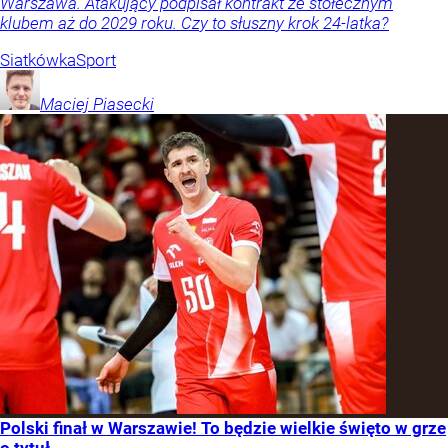
Warszawa. Atakujący podpisał kontrakt ze stołecznym
klubem aż do 2029 roku. Czy to słuszny krok 24-latka?
Siatkówka
Sport
Maciej
Piasecki
Polski finał w Warszawie! To będzie wielkie święto w grze
o tytuł