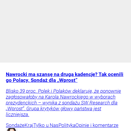
Nawrocki ma szansę na drugą kadencję? Tak ocenili
go Polacy. Sondaż dla „Wprost”
Blisko 39 proc. Polek i Polaków deklaruje, że ponownie
zagłosowałoby na Karola Nawrockiego w wyborach
prezydenckich – wynika z sondażu SW Research dla
„Wprost”. Grupa krytyków głowy państwa jest
liczniejsza.
Sondaże
Kraj
Tylko u Nas
Polityka
Opinie i komentarze