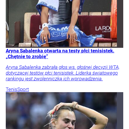
Aryna Sabalenka otwarta na testy płci tenisistek.
„Chętnie to zrobię”
Aryna Sabalenka zabrała głos ws. głośnej decyzji WTA,
dotyczącej testów płci tenisistek. Liderka światowego
rankingu jest zwolenniczką ich wprowadzenia.
Tenis
Sport