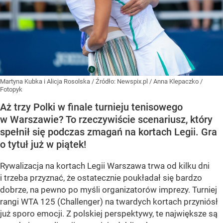
Martyna Kubka i Alicja Rosolska
/ Źródło:
Newspix.pl
/
Anna Klepaczko /
Fotopyk
Aż trzy Polki w finale turnieju tenisowego
w Warszawie? To rzeczywiście scenariusz, który
spełnił się podczas zmagań na kortach Legii. Gra
o tytuł już w piątek!
Rywalizacja na kortach Legii Warszawa trwa od kilku dni
i trzeba przyznać, że ostatecznie poukładał się bardzo
dobrze, na pewno po myśli organizatorów imprezy. Turniej
rangi WTA 125 (Challenger) na twardych kortach przyniósł
już sporo emocji. Z polskiej perspektywy, te największe są