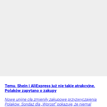
Temu, Shein i AliExpress już nie takie atrakcyjne.
Polaków zapytano o zakupy
Nowe unijne cła zmieniły zakupowe przyzwyczajenia
Polaków. Sondaż dla „Wprost” pokazuje, że niemal