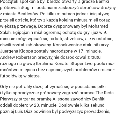
Początek spotkania był bardzo otwarty, a gracze Benfiki
próbowali długimi podaniami zaskoczyć obrońców drużyny
z miasta Beatlesów. Po kilku minutach jednak inicjatywę
przejęli goście, którzy z każdą kolejną minutą mieli coraz
większą przewagę. Dobrze dysponowany był Mohamed
Salah. Egipcjanin miał ogromną ochotę do gry i już w 9.
minucie mógł wpisać się na listę strzelców, ale w ostatniej
chwili został zablokowany. Konsekwentne ataki piłkarzy
Juergena Kloppa zostały nagrodzone w 17. minucie.
Andrew Robertson precyzyjnie dośrodkował z rzutu
rożnego na głowę Ibrahima Konate. Stoper Liverpoolu miał
mnóstwo miejsca i bez najmniejszych problemów umieścił
futbolówkę w siatce.
Orły nie potrafiły dużej utrzymać się w posiadaniu piłki
i tylko sporadycznie próbowały zagrozić bramce The Reds.
Pierwszy strzał na bramkę Alissona zawodnicy Benfiki
oddali dopiero w 23. minucie. Dosłownie kilka sekund
później Luis Diaz powinien był podwyższyć prowadzenie,