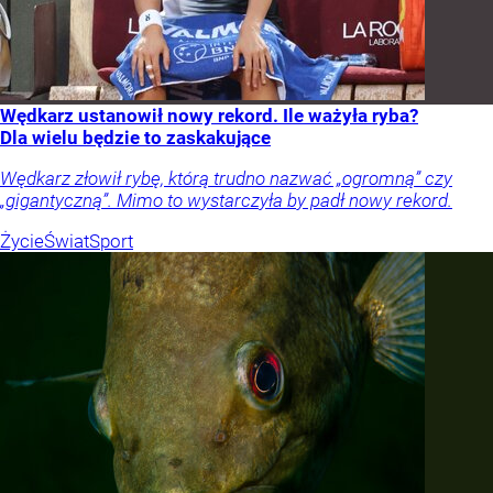
Wędkarz ustanowił nowy rekord. Ile ważyła ryba?
Dla wielu będzie to zaskakujące
Wędkarz złowił rybę, którą trudno nazwać „ogromną” czy
„gigantyczną”. Mimo to wystarczyła by padł nowy rekord.
Życie
Świat
Sport