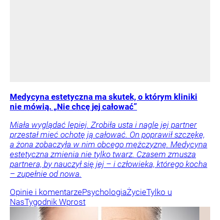
Medycyna estetyczna ma skutek, o którym kliniki
nie mówią. „Nie chcę jej całować”
Miała wyglądać lepiej. Zrobiła usta i nagle jej partner
przestał mieć ochotę ją całować. On poprawił szczękę,
a żona zobaczyła w nim obcego mężczyznę. Medycyna
estetyczna zmienia nie tylko twarz. Czasem zmusza
partnera, by nauczył się jej – i człowieka, którego kocha
– zupełnie od nowa.
Opinie i komentarze
Psychologia
Życie
Tylko u
Nas
Tygodnik Wprost