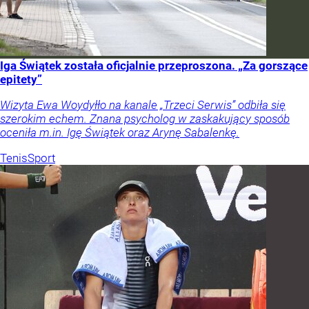
Iga Świątek została oficjalnie przeproszona. „Za gorszące
epitety”
Wizyta Ewa Woydyłło na kanale „Trzeci Serwis” odbiła się
szerokim echem. Znana psycholog w zaskakujący sposób
oceniła m.in. Igę Świątek oraz Arynę Sabalenkę.
Tenis
Sport