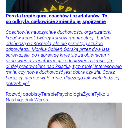
Poszła tropić guru, coachów i szarlatanów. To,
co odkryła, całkowicie zmieniło jej spojrzenie
Coachowie, nauczyciele duchowości, organizatorki
kręgów kobiet, twórcy kursów manifestacji. Ludzie
odchodzą od Kościoła, ale nie przestają szukać
odpowiedzi. Monika Sobień-Górska przez dwa lata
sprawdzała, co naprawdę kryje się za obietnicami
uzdrowienia, transformacji i odnalezienia sensu. „Im
dłużej pracowałam nad książką, tym mniej interesowało
mnie, czy nowa duchowość jest dobra czy zła. Coraz
bardziej interesowało mnie, dlaczego tak wielu ludzi jej
potrzebuje”.
Rozwój osobisty
Terapie
Psychologia
Życie
Tylko u
Nas
Tygodnik Wprost