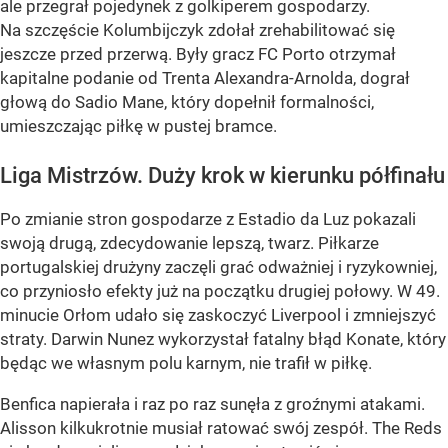
ale przegrał pojedynek z golkiperem gospodarzy.
Na szczęście Kolumbijczyk zdołał zrehabilitować się
jeszcze przed przerwą. Były gracz FC Porto otrzymał
kapitalne podanie od Trenta Alexandra-Arnolda, dograł
głową do Sadio Mane, który dopełnił formalności,
umieszczając piłkę w pustej bramce.
Liga Mistrzów. Duży krok w kierunku półfinału
Po zmianie stron gospodarze z Estadio da Luz pokazali
swoją drugą, zdecydowanie lepszą, twarz. Piłkarze
portugalskiej drużyny zaczęli grać odważniej i ryzykowniej,
co przyniosło efekty już na początku drugiej połowy. W 49.
minucie Orłom udało się zaskoczyć Liverpool i zmniejszyć
straty. Darwin Nunez wykorzystał fatalny błąd Konate, który
będąc we własnym polu karnym, nie trafił w piłkę.
Benfica napierała i raz po raz sunęła z groźnymi atakami.
Alisson kilkukrotnie musiał ratować swój zespół. The Reds