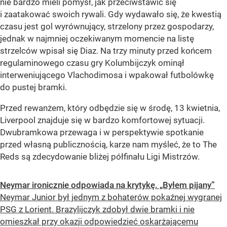
nie bardzo mieli pomysł, jak przeciwstawić się
i zaatakować swoich rywali. Gdy wydawało się, że kwestią
czasu jest gol wyrównujący, strzelony przez gospodarzy,
jednak w najmniej oczekiwanym momencie na listę
strzelców wpisał się Diaz. Na trzy minuty przed końcem
regulaminowego czasu gry Kolumbijczyk ominął
interweniującego Vlachodimosa i wpakował futbolówkę
do pustej bramki.
Przed rewanżem, który odbędzie się w środę, 13 kwietnia,
Liverpool znajduje się w bardzo komfortowej sytuacji.
Dwubramkowa przewaga i w perspektywie spotkanie
przed własną publicznością, karze nam myśleć, że to The
Reds są zdecydowanie bliżej półfinału Ligi Mistrzów.
Neymar ironicznie odpowiada na krytykę. „Byłem pijany”
Neymar Junior był jednym z bohaterów pokaźnej wygranej
PSG z Lorient. Brazylijczyk zdobył dwie bramki i nie
omieszkał przy okazji odpowiedzieć oskarżającemu