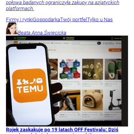
połowa badanych ograniczyła zakupy na azjatyckich
platformach.
Firmy i rynki
Gospodarka
Twój portfel
Tylko u Nas
Beata Anna
Święcicka
Rojek zaskakuje po 19 latach OFF Festivalu: Dziś