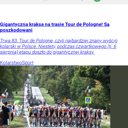
Gigantyczna kraksa na trasie Tour de Pologne! Są
poszkodowani
Trwa 83. Tour de Pologne, czyli najbardziej znany wyścig
kolarski w Polsce. Niestety, podczas czwartkowego (tj. 6
sierpnia) etapu doszło do gigantycznej kraksy.
Kolarstwo
Sport