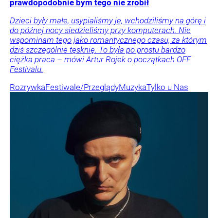
prawdopodobnie bym tego nie zrobił
Dzieci były małe, usypialiśmy je, wchodziliśmy na górę i
do późnej nocy siedzieliśmy przy komputerach. Nie
wspominam tego jako romantycznego czasu, za którym
dziś szczególnie tęsknię. To była po prostu bardzo
ciężka praca – mówi Artur Rojek o początkach OFF
Festivalu.
Rozrywka
Festiwale/Przeglądy
Muzyka
Tylko u Nas