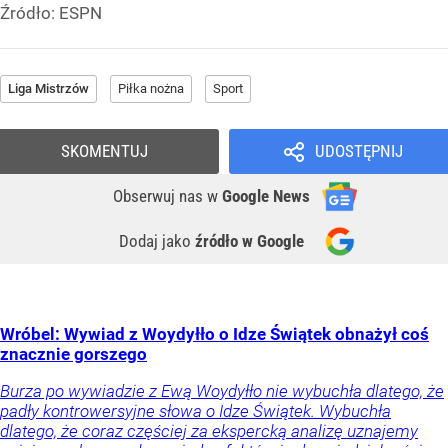
Źródło:
ESPN
Liga Mistrzów
Piłka nożna
Sport
SKOMENTUJ
UDOSTĘPNIJ
Obserwuj nas
w
Google News
Dodaj jako
źródło w Google
Wróbel: Wywiad z Woydyłło o Idze Świątek obnażył coś
znacznie gorszego
Burza po wywiadzie z Ewą Woydyłło nie wybuchła dlatego, że
padły kontrowersyjne słowa o Idze Świątek. Wybuchła
dlatego, że coraz częściej za ekspercką analizę uznajemy