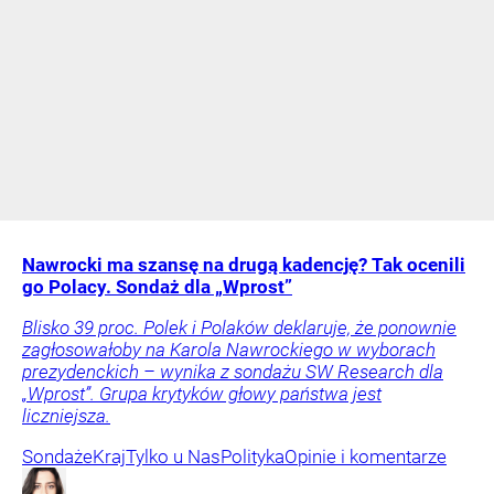
Nawrocki ma szansę na drugą kadencję? Tak ocenili
go Polacy. Sondaż dla „Wprost”
Blisko 39 proc. Polek i Polaków deklaruje, że ponownie
zagłosowałoby na Karola Nawrockiego w wyborach
prezydenckich – wynika z sondażu SW Research dla
„Wprost”. Grupa krytyków głowy państwa jest
liczniejsza.
Sondaże
Kraj
Tylko u Nas
Polityka
Opinie i komentarze