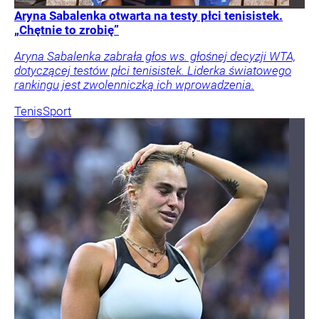
Aryna Sabalenka otwarta na testy płci tenisistek.
„Chętnie to zrobię”
Aryna Sabalenka zabrała głos ws. głośnej decyzji WTA,
dotyczącej testów płci tenisistek. Liderka światowego
rankingu jest zwolenniczką ich wprowadzenia.
Tenis
Sport