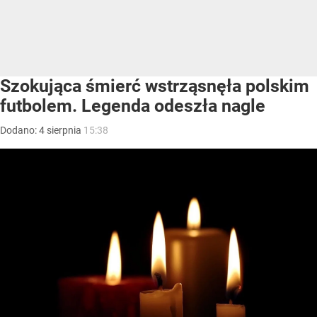
Szokująca śmierć wstrząsnęła polskim
futbolem. Legenda odeszła nagle
Dodano:
4
sierpnia
15:38