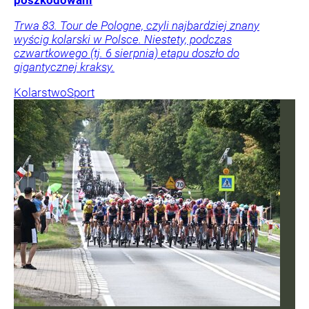
Trwa 83. Tour de Pologne, czyli najbardziej znany
wyścig kolarski w Polsce. Niestety, podczas
czwartkowego (tj. 6 sierpnia) etapu doszło do
gigantycznej kraksy.
Kolarstwo
Sport