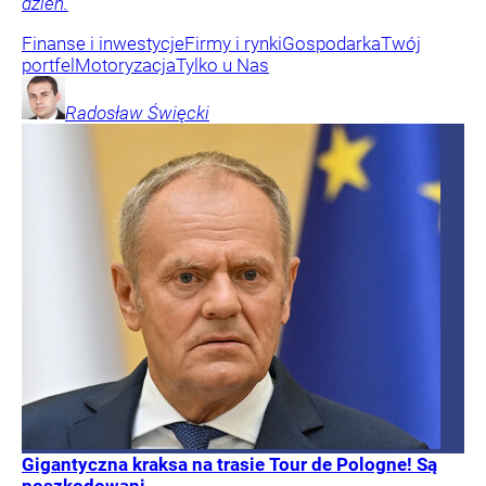
dzień.
Finanse i inwestycje
Firmy i rynki
Gospodarka
Twój
portfel
Motoryzacja
Tylko u Nas
Radosław
Święcki
Gigantyczna kraksa na trasie Tour de Pologne! Są
poszkodowani