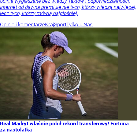
opinie wygłaszane bez wiedzy, faktów i odpowiedzialności.
Internet od dawna premiuje nie tych, którzy wiedzą najwięcej,
lecz tych, którzy mówią najgłośniej.
Opinie i komentarze
Kraj
Sport
Tylko u Nas
Real Madryt właśnie pobił rekord transferowy! Fortuna
za nastolatka