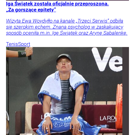
Iga Świątek została oficjalnie przeproszona.
„Za gorszące epitety”
Wizyta Ewa Woydyłło na kanale „Trzeci Serwis” odbiła
się szerokim echem. Znana psycholog w zaskakujący
sposób oceniła m.in. Igę Świątek oraz Arynę Sabalenkę.
Tenis
Sport