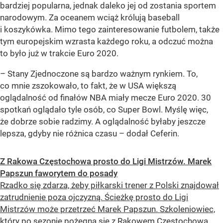
bardziej popularna, jednak daleko jej od zostania sportem
narodowym. Za oceanem wciąż królują baseball
i koszykówka. Mimo tego zainteresowanie futbolem, także
tym europejskim wzrasta każdego roku, a odczuć można
to było już w trakcie Euro 2020.
– Stany Zjednoczone są bardzo ważnym rynkiem. To,
co mnie zszokowało, to fakt, że w USA większą
oglądalność od finałów NBA miały mecze Euro 2020. 30
spotkań oglądało tyle osób, co Super Bowl. Myślę więc,
że dobrze sobie radzimy. A oglądalność byłaby jeszcze
lepsza, gdyby nie różnica czasu – dodał Ceferin.
Z Rakowa Częstochowa prosto do Ligi Mistrzów. Marek
Papszun faworytem do posady
Rzadko się zdarza, żeby piłkarski trener z Polski znajdował
zatrudnienie poza ojczyzną. Ścieżkę prosto do Ligi
Mistrzów może przetrzeć Marek Papszun. Szkoleniowiec,
który po sezonie pożegna się z Rakowem Częstochowa,