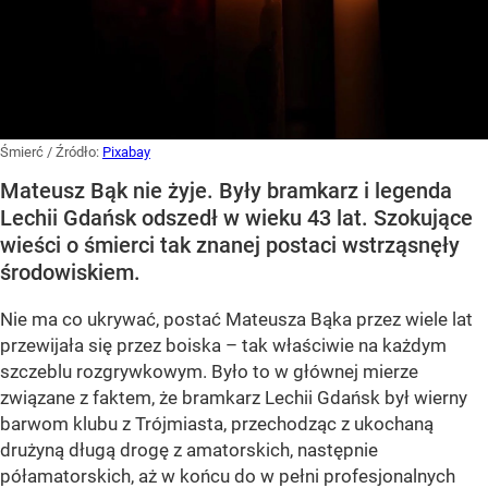
Śmierć
/ Źródło:
Pixabay
Mateusz Bąk nie żyje. Były bramkarz i legenda
Lechii Gdańsk odszedł w wieku 43 lat. Szokujące
wieści o śmierci tak znanej postaci wstrząsnęły
środowiskiem.
Nie ma co ukrywać, postać Mateusza Bąka przez wiele lat
przewijała się przez boiska – tak właściwie na każdym
szczeblu rozgrywkowym. Było to w głównej mierze
związane z faktem, że bramkarz Lechii Gdańsk był wierny
barwom klubu z Trójmiasta, przechodząc z ukochaną
drużyną długą drogę z amatorskich, następnie
półamatorskich, aż w końcu do w pełni profesjonalnych