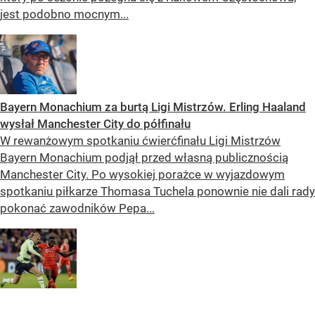
jest podobno mocnym...
Bayern Monachium za burtą Ligi Mistrzów. Erling Haaland
wysłał Manchester City do półfinału
W rewanżowym spotkaniu ćwierćfinału Ligi Mistrzów
Bayern Monachium podjął przed własną publicznością
Manchester City. Po wysokiej porażce w wyjazdowym
spotkaniu piłkarze Thomasa Tuchela ponownie nie dali rady
pokonać zawodników Pepa...