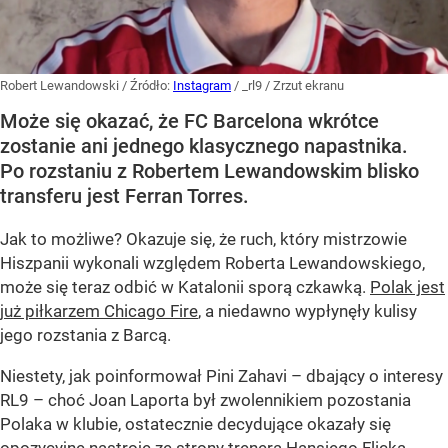
Robert Lewandowski
/ Źródło:
Instagram
/
_rl9 / Zrzut ekranu
Może się okazać, że FC Barcelona wkrótce
zostanie ani jednego klasycznego napastnika.
Po rozstaniu z Robertem Lewandowskim blisko
transferu jest Ferran Torres.
Jak to możliwe? Okazuje się, że ruch, który mistrzowie
Hiszpanii wykonali względem Roberta Lewandowskiego,
może się teraz odbić w Katalonii sporą czkawką.
Polak jest
już piłkarzem Chicago Fire
, a niedawno wypłynęły kulisy
jego rozstania z Barcą.
Niestety, jak poinformował Pini Zahavi – dbający o interesy
RL9 – choć Joan Laporta był zwolennikiem pozostania
Polaka w klubie, ostatecznie decydujące okazały się
opozycyjne nastroje ze strony trenera Hansiego Flicka