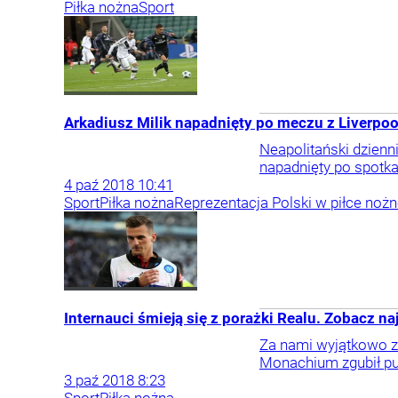
Piłka nożna
Sport
Arkadiusz Milik napadnięty po meczu z Liverpo
Neapolitański dzienn
napadnięty po spotka
4
paź
2018
10:41
Sport
Piłka nożna
Reprezentacja Polski w piłce nożn
Internauci śmieją się z porażki Realu. Zobacz 
Za nami wyjątkowo za
Monachium zgubił pun
3
paź
2018
8:23