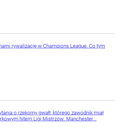
memami rywalizację w Champions League. Co tym
tania o rzekomy gwałt, którego zawodnik miał
rkowym hitem Ligi Mistrzów: Manchester...