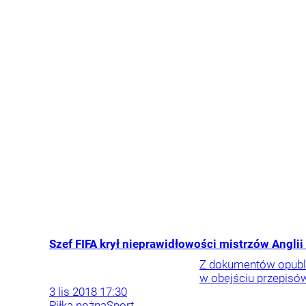
Szef FIFA krył nieprawidłowości mistrzów Anglii i
Z dokumentów opubli
w obejściu przepisów
3
lis
2018
17:30
Piłka nożna
Sport