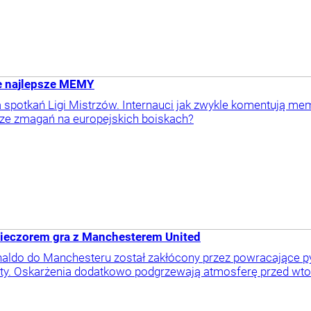
e najlepsze MEMY
a spotkań Ligi Mistrzów. Internauci jak zwykle komentują 
e zmagań na europejskich boiskach?
Wieczorem gra z Manchesterem United
naldo do Manchesteru został zakłócony przez powracające py
laty. Oskarżenia dodatkowo podgrzewają atmosferę przed wto