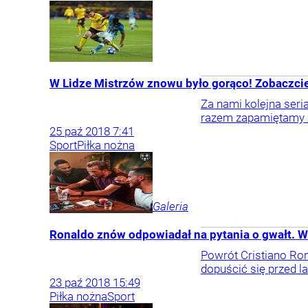
W Lidze Mistrzów znowu było gorąco! Zobaczci
Za nami kolejna seri
razem zapamiętamy z
25
paź
2018
7:41
Sport
Piłka nożna
Galeria
Ronaldo znów odpowiadał na pytania o gwałt. 
Powrót Cristiano Ro
dopuścić się przed 
23
paź
2018
15:49
Piłka nożna
Sport