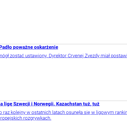
 Padło poważne oskarżenie
ógł zostać ustawiony. Dyrektor Crvenej Zvezdy miał postaw
a ligę Szwecji i Norwegii. Kazachstan tuż, tuż
o raz kolejny w ostatnich latach osunęła się w ligowym rank
ropejskich rozgrywkach.