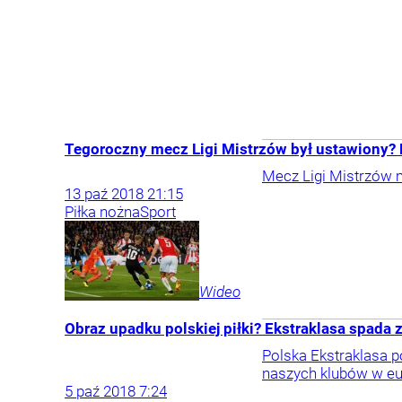
Tegoroczny mecz Ligi Mistrzów był ustawiony?
Mecz Ligi Mistrzów m
13
paź
2018
21:15
Piłka nożna
Sport
Wideo
Obraz upadku polskiej piłki? Ekstraklasa spada z
Polska Ekstraklasa p
naszych klubów w eu
5
paź
2018
7:24