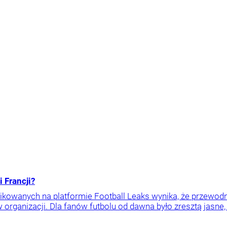
 Francji?
kowanych na platformie Football Leaks wynika, że przewod
 organizacji. Dla fanów futbolu od dawna było zresztą jasne,