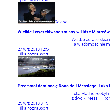
Sport
Piłka nożna
Galeria
Wielkie i wyczekiwane zmiany w Lidze Mistrzów
Władze europejskiej
Ta wiadomość nie moż
27
wrz
2018
12:54
Piłka nożna
Sport
Przełamał dominację Ronaldo i Messiego. Luka 
Luka Modrić zdobył n
z dwójki Messi – Ron
25
wrz
2018
8:15
Piłka nożna
Sport