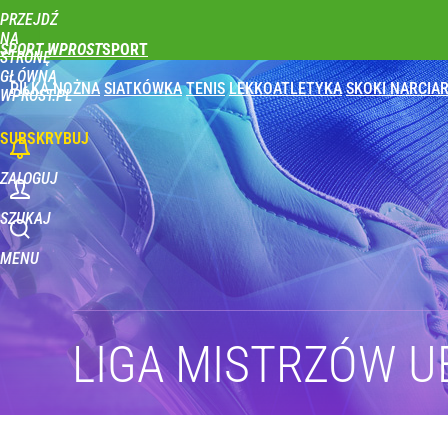
PRZEJDŹ
NA
SPORT WPROST
STRONĘ
GŁÓWNĄ
PIŁKA NOŻNA
SIATKÓWKA
TENIS
LEKKOATLETYKA
SKOKI NARCIAR
WPROST.PL
SUBSKRYBUJ
ZALOGUJ
SZUKAJ
MENU
LIGA MISTRZÓW U