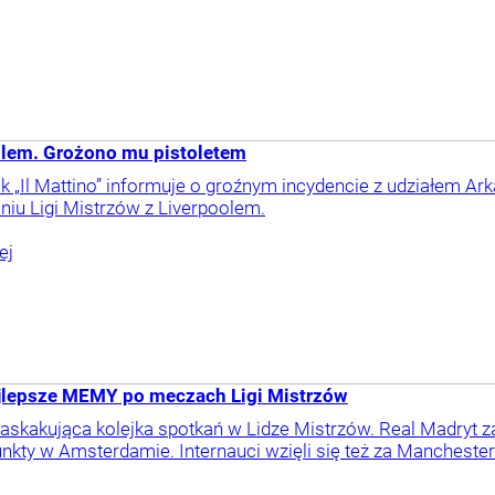
olem. Grożono mu pistoletem
ik „Il Mattino” informuje o groźnym incydencie z udziałem Ark
niu Ligi Mistrzów z Liverpoolem.
ej
najlepsze MEMY po meczach Ligi Mistrzów
skakująca kolejka spotkań w Lidze Mistrzów. Real Madryt z
kty w Amsterdamie. Internauci wzięli się też za Manchester 