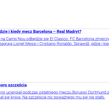
dzie i kiedy mecz Barcelona – Real Madryt?
a na Camp Nou odbędzie się El Clasico. FC Barcelona zmierz
zagrają Lionel Messi i Cristiano Ronaldo. Sprawdź, gdzie i ki
poro szczęścia
o ucierpiał podczas ostatniego meczu Borussii Dortmund z A
lał się krwią. Na szczęście nic poważnego mu się nie stało.