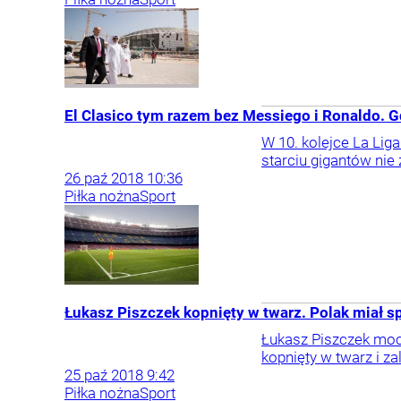
El Clasico tym razem bez Messiego i Ronaldo. G
W 10. kolejce La Lig
starciu gigantów nie 
26
paź
2018
10:36
Piłka nożna
Sport
Łukasz Piszczek kopnięty w twarz. Polak miał s
Łukasz Piszczek mocn
kopnięty w twarz i za
25
paź
2018
9:42
Piłka nożna
Sport