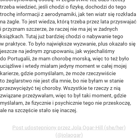
trzeba wiedzieć, jeśli chodzi o fizykę, dochodzi do tego
trochę informacji z aerodynamiki, jak ten wiatr się rozkłada
na żagle. To jest wiedza, którą trzeba przez lata przyswajać
i przyznam szczerze, że raczej nie ma jej w żadnych
książkach. Tutaj już bardziej chodzi o nabywanie tego
w praktyce. To było największe wyzwanie, plus okazało się
jeszcze na jednym zgrupowaniu, jak wyjechaliśmy
do Portugalii, że mam chorobę morską, więc to też było
uciążliwe i wtedy miałam jedyny moment w całej mojej
karierze, gdzie pomyślałam, że może rzeczywiście
to żeglarstwo nie jest dla mnie, bo nie byłam w stanie
przezwyciężyć tej choroby. Wszystkie te rzeczy z nią
związane przeżywałam, więc to był taki moment, gdzie
myślałam, że fizycznie i psychicznie tego nie przeskoczę,
ale na szczęście stało się inaczej.
Post udostępniony przez Jola Ogar-Hill (she/her)
(@jolaogar)