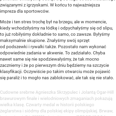
związanymi z igrzyskami. W końcu to najważniejsza
impreza dla sportowców.
Może i ten stres trochę był na brzegu, ale w momencie,
kiedy wchodziłyśmy na łódkę i odpychałyśmy się od slipu,
to już robiłyśmy dokładnie to samo, co zawsze. Byłyśmy
maksymalnie skupione. Znałyśmy swój sprzęt
od podszewki i rywalki także. Pozostało nam wykonać
odpowiednie zadania w akwenie. To zadziałało. Chyba
nawet same się nie spodziewałyśmy, że tak mocno
zaczniemy i że po pierwszym dniu będziemy na szczycie
klasyfikacji. Oczywiście po takim otwarciu może pojawić
się paraliż i to mogło nas zablokować, ale tak się nie stało.
Cudowne srebrne Agnieszka Skrzypulec i Jolantą Ogar-Hill
brawurowym finale i wielodniowych zmaganiach pokazują
wielka klasę. Czwarty medal w historii polskiego
żeglarstwa i siódmy dla polskiej ekipy olimpijskiej. Brwaw,