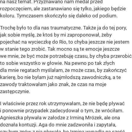
na nasz temat. Przyznawano nam medal przed
rozpoczęciem, ale zastanawiano się tylko, jakiego będzie
koloru. Tymczasem skończyło się daleko od podium.
Trochę było to dla nas traumatyczne. Także ja do tej pory,
jak sobie myślę, że ktoś by mi zaproponował, żeby
pojechać na wycieczkę do Rio, to chyba jeszcze nie jestem
w stanie tego zrobić. Tak mocno są te emocje jeszcze
we mnie, że być może potrzebuję czasu, by chyba przerobić
to sobie wszystko w głowie. Na pewno po tak złych
dla mnie regatach myślałam, że może czas, by zakończyć
karierę, bo nie byłam już najmłodszą zawodniczką, a te
zawody traktowałam jako znak, że czas na moje
zastępczynie.
I właściwie przez rok utrzymywałam, że nie będę pływać
i ponownie przypadek zadecydował o tym, że wróciłam.
Agnieszka pływała w załodze z Irminą Mrózek, ale ona
doznała kontuzji. Aga do mnie zadzwoniła i zapytała,
czy bym znów z nią pływała, bo Irmina wypadła na sześć