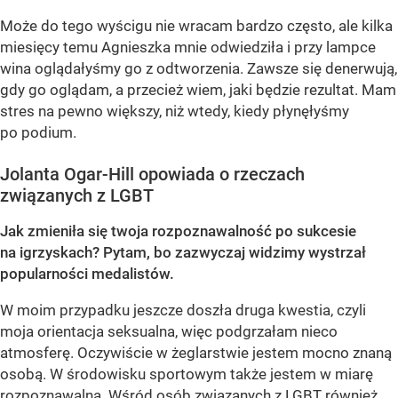
Może do tego wyścigu nie wracam bardzo często, ale kilka
miesięcy temu Agnieszka mnie odwiedziła i przy lampce
wina oglądałyśmy go z odtworzenia. Zawsze się denerwują,
gdy go oglądam, a przecież wiem, jaki będzie rezultat. Mam
stres na pewno większy, niż wtedy, kiedy płynęłyśmy
po podium.
Jolanta Ogar-Hill opowiada o rzeczach
związanych z LGBT
Jak zmieniła się twoja rozpoznawalność po sukcesie
na igrzyskach? Pytam, bo zazwyczaj widzimy wystrzał
popularności medalistów.
W moim przypadku jeszcze doszła druga kwestia, czyli
moja orientacja seksualna, więc podgrzałam nieco
atmosferę. Oczywiście w żeglarstwie jestem mocno znaną
osobą. W środowisku sportowym także jestem w miarę
rozpoznawalna. Wśród osób związanych z LGBT również