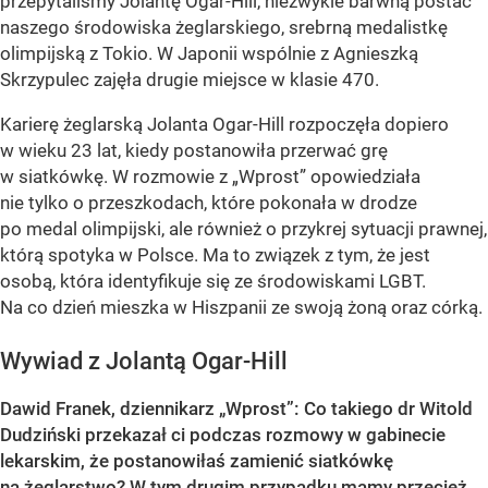
przepytaliśmy Jolantę Ogar-Hill, niezwykle barwną postać
naszego środowiska żeglarskiego, srebrną medalistkę
olimpijską z Tokio. W Japonii wspólnie z Agnieszką
Skrzypulec zajęła drugie miejsce w klasie 470.
Karierę żeglarską Jolanta Ogar-Hill rozpoczęła dopiero
w wieku 23 lat, kiedy postanowiła przerwać grę
w siatkówkę. W rozmowie z „Wprost” opowiedziała
nie tylko o przeszkodach, które pokonała w drodze
po medal olimpijski, ale również o przykrej sytuacji prawnej,
którą spotyka w Polsce. Ma to związek z tym, że jest
osobą, która identyfikuje się ze środowiskami LGBT.
Na co dzień mieszka w Hiszpanii ze swoją żoną oraz córką.
Wywiad z Jolantą Ogar-Hill
Dawid Franek, dziennikarz „Wprost”: Co takiego dr Witold
Dudziński przekazał ci podczas rozmowy w gabinecie
lekarskim, że postanowiłaś zamienić siatkówkę
na żeglarstwo? W tym drugim przypadku mamy przecież