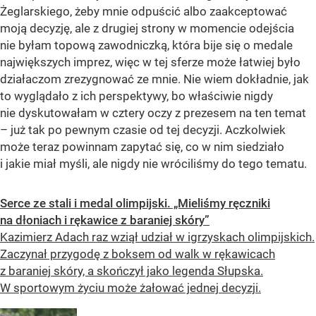
Żeglarskiego, żeby mnie odpuścić albo zaakceptować
moją decyzję, ale z drugiej strony w momencie odejścia
nie byłam topową zawodniczką, która bije się o medale
największych imprez, więc w tej sferze może łatwiej było
działaczom zrezygnować ze mnie. Nie wiem dokładnie, jak
to wyglądało z ich perspektywy, bo właściwie nigdy
nie dyskutowałam w cztery oczy z prezesem na ten temat
– już tak po pewnym czasie od tej decyzji. Aczkolwiek
może teraz powinnam zapytać się, co w nim siedziało
i jakie miał myśli, ale nigdy nie wróciliśmy do tego tematu.
Serce ze stali i medal olimpijski. „Mieliśmy ręczniki
na dłoniach i rękawice z baraniej skóry”
Kazimierz Adach raz wziął udział w igrzyskach olimpijskich.
Zaczynał przygodę z boksem od walk w rękawicach
z baraniej skóry, a skończył jako legenda Słupska.
W sportowym życiu może żałować jednej decyzji.