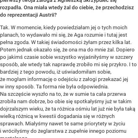
pierwszy twoja załoga z Agnieszką Skrzypulec się
rozpadła. Ona miała wtedy żal do ciebie, że przechodzisz
do reprezentacji Austrii?
Tak. W momencie, kiedy powiedziałam jej o tych moich
planach, to wydawało mi się, że Aga rozumie i tutaj jest
pełna zgoda. W takiej świadomości żyłam przez kilka lat.
Potem jednak okazało się, że ona ma do mnie żal. Dopiero
po jakimś czasie sobie wszystko wyjaśniłyśmy w szczery
sposób, ale wtedy tak naprawdę zrobiło mi się przykro. I to
bardziej z tego powodu, iż uświadomiłam sobie,
że mogłam informację o odejściu z załogi przekazać jej
w inny sposób. Ta forma nie była odpowiednia.
Na szczęście wyszło na to, że w sumie ta cała przerwa
zrobiła nam dobrze, bo obie się spotkałyśmy już w takim
dojrzalszym wieku, że ta różnica ośmiu lat już nie była taką
wielką różnicą w kwestii dogadania się w różnych
sprawach. Miałyśmy nawet te same priorytety w życiu
i wróciłyśmy do żeglarstwa z zupełnie innego poziomu