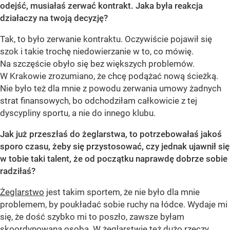
odejść, musiałaś zerwać kontrakt. Jaka była reakcja
działaczy na twoją decyzję?
Tak, to było zerwanie kontraktu. Oczywiście pojawił się
szok i takie trochę niedowierzanie w to, co mówię.
Na szczęście obyło się bez większych problemów.
W Krakowie zrozumiano, że chcę podążać nową ścieżką.
Nie było też dla mnie z powodu zerwania umowy żadnych
strat finansowych, bo odchodziłam całkowicie z tej
dyscypliny sportu, a nie do innego klubu.
Jak już przeszłaś do żeglarstwa, to potrzebowałaś jakoś
sporo czasu, żeby się przystosować, czy jednak ujawnił się
w tobie taki talent, że od początku naprawdę dobrze sobie
radziłaś?
Żeglarstwo
jest takim sportem, że nie było dla mnie
problemem, by poukładać sobie ruchy na łódce. Wydaje mi
się, że dość szybko mi to poszło, zawsze byłam
skoordynowaną osobą. W żeglarstwie też dużo rzeczy