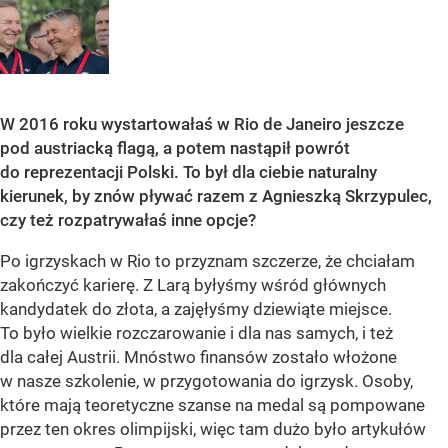
W 2016 roku wystartowałaś w Rio de Janeiro jeszcze
pod austriacką flagą, a potem nastąpił powrót
do reprezentacji Polski. To był dla ciebie naturalny
kierunek, by znów pływać razem z Agnieszką Skrzypulec,
czy też rozpatrywałaś inne opcje?
Po igrzyskach w Rio to przyznam szczerze, że chciałam
zakończyć karierę. Z Larą byłyśmy wśród głównych
kandydatek do złota, a zajęłyśmy dziewiąte miejsce.
To było wielkie rozczarowanie i dla nas samych, i też
dla całej Austrii. Mnóstwo finansów zostało włożone
w nasze szkolenie, w przygotowania do igrzysk. Osoby,
które mają teoretyczne szanse na medal są pompowane
przez ten okres olimpijski, więc tam dużo było artykułów