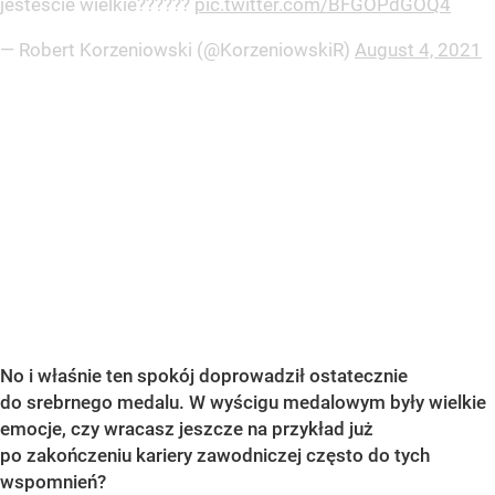
jestescie wielkie??????
pic.twitter.com/BFGOPdGOQ4
— Robert Korzeniowski (@KorzeniowskiR)
August 4, 2021
No i właśnie ten spokój doprowadził ostatecznie
do srebrnego medalu. W wyścigu medalowym były wielkie
emocje, czy wracasz jeszcze na przykład już
po zakończeniu kariery zawodniczej często do tych
wspomnień?