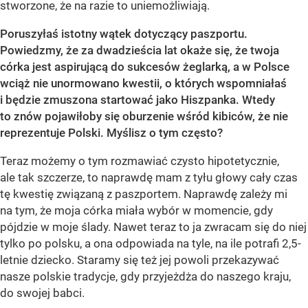
stworzone, że na razie to uniemożliwiają.
Poruszyłaś istotny wątek dotyczący paszportu.
Powiedzmy, że za dwadzieścia lat okaże się, że twoja
córka jest aspirującą do sukcesów żeglarką, a w Polsce
wciąż nie unormowano kwestii, o których wspomniałaś
i będzie zmuszona startować jako Hiszpanka. Wtedy
to znów pojawiłoby się oburzenie wśród kibiców, że nie
reprezentuje Polski. Myślisz o tym często?
Teraz możemy o tym rozmawiać czysto hipotetycznie,
ale tak szczerze, to naprawdę mam z tyłu głowy cały czas
tę kwestię związaną z paszportem. Naprawdę zależy mi
na tym, że moja córka miała wybór w momencie, gdy
pójdzie w moje ślady. Nawet teraz to ja zwracam się do niej
tylko po polsku, a ona odpowiada na tyle, na ile potrafi 2,5-
letnie dziecko. Staramy się też jej powoli przekazywać
nasze polskie tradycje, gdy przyjeżdża do naszego kraju,
do swojej babci.