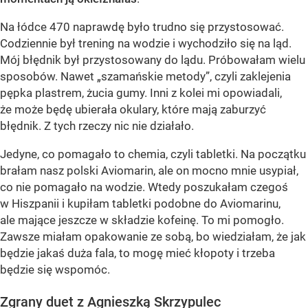
Na łódce 470 naprawdę było trudno się przystosować.
Codziennie był trening na wodzie i wychodziło się na ląd.
Mój błędnik był przystosowany do lądu. Próbowałam wielu
sposobów. Nawet „szamańskie metody”, czyli zaklejenia
pępka plastrem, żucia gumy. Inni z kolei mi opowiadali,
że może będę ubierała okulary, które mają zaburzyć
błędnik. Z tych rzeczy nic nie działało.
Jedyne, co pomagało to chemia, czyli tabletki. Na początku
brałam nasz polski Aviomarin, ale on mocno mnie usypiał,
co nie pomagało na wodzie. Wtedy poszukałam czegoś
w Hiszpanii i kupiłam tabletki podobne do Aviomarinu,
ale mające jeszcze w składzie kofeinę. To mi pomogło.
Zawsze miałam opakowanie ze sobą, bo wiedziałam, że jak
będzie jakaś duża fala, to mogę mieć kłopoty i trzeba
będzie się wspomóc.
Zgrany duet z Agnieszką Skrzypulec