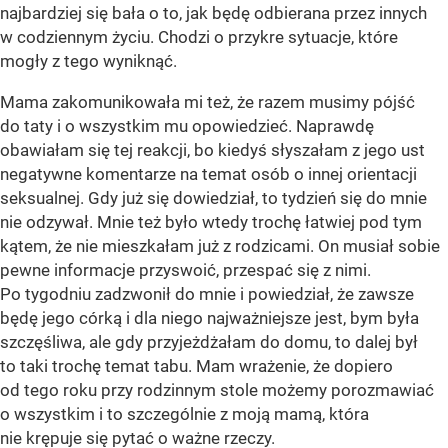
najbardziej się bała o to, jak będę odbierana przez innych
w codziennym życiu. Chodzi o przykre sytuacje, które
mogły z tego wyniknąć.
Mama zakomunikowała mi też, że razem musimy pójść
do taty i o wszystkim mu opowiedzieć. Naprawdę
obawiałam się tej reakcji, bo kiedyś słyszałam z jego ust
negatywne komentarze na temat osób o innej orientacji
seksualnej. Gdy już się dowiedział, to tydzień się do mnie
nie odzywał. Mnie też było wtedy trochę łatwiej pod tym
kątem, że nie mieszkałam już z rodzicami. On musiał sobie
pewne informacje przyswoić, przespać się z nimi.
Po tygodniu zadzwonił do mnie i powiedział, że zawsze
będę jego córką i dla niego najważniejsze jest, bym była
szczęśliwa, ale gdy przyjeżdżałam do domu, to dalej był
to taki trochę temat tabu. Mam wrażenie, że dopiero
od tego roku przy rodzinnym stole możemy porozmawiać
o wszystkim i to szczególnie z moją mamą, która
nie krępuje się pytać o ważne rzeczy.