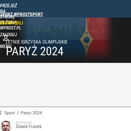
PRZEJDŹ
NA
SPORT WPROST
STRONĘ
GŁÓWNĄ
UBSKRYBUJ
WPROST.PL
ZALOGUJ
MENU
PARYŻ 2024
Sport
/
Paryż 2024
Rozmawiał:
Dawid Franek