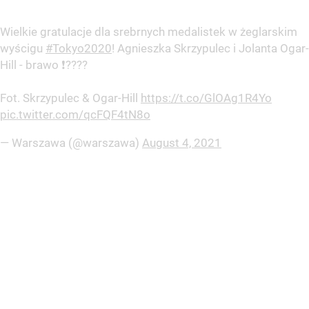
Wielkie gratulacje dla srebrnych medalistek w żeglarskim
wyścigu
#Tokyo2020
! Agnieszka Skrzypulec i Jolanta Ogar-
Hill - brawo ❗????
Fot. Skrzypulec & Ogar-Hill
https://t.co/GlOAg1R4Yo
pic.twitter.com/qcFQF4tN8o
— Warszawa (@warszawa)
August 4, 2021