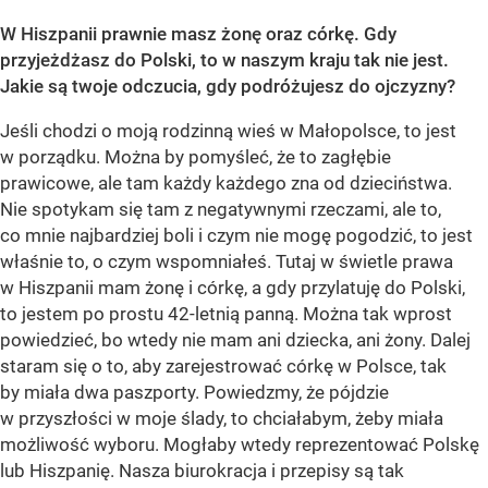
W Hiszpanii prawnie masz żonę oraz córkę. Gdy
przyjeżdżasz do Polski, to w naszym kraju tak nie jest.
Jakie są twoje odczucia, gdy podróżujesz do ojczyzny?
Jeśli chodzi o moją rodzinną wieś w Małopolsce, to jest
w porządku. Można by pomyśleć, że to zagłębie
prawicowe, ale tam każdy każdego zna od dzieciństwa.
Nie spotykam się tam z negatywnymi rzeczami, ale to,
co mnie najbardziej boli i czym nie mogę pogodzić, to jest
właśnie to, o czym wspomniałeś. Tutaj w świetle prawa
w Hiszpanii mam żonę i córkę, a gdy przylatuję do Polski,
to jestem po prostu 42-letnią panną. Można tak wprost
powiedzieć, bo wtedy nie mam ani dziecka, ani żony. Dalej
staram się o to, aby zarejestrować córkę w Polsce, tak
by miała dwa paszporty. Powiedzmy, że pójdzie
w przyszłości w moje ślady, to chciałabym, żeby miała
możliwość wyboru. Mogłaby wtedy reprezentować Polskę
lub Hiszpanię. Nasza biurokracja i przepisy są tak