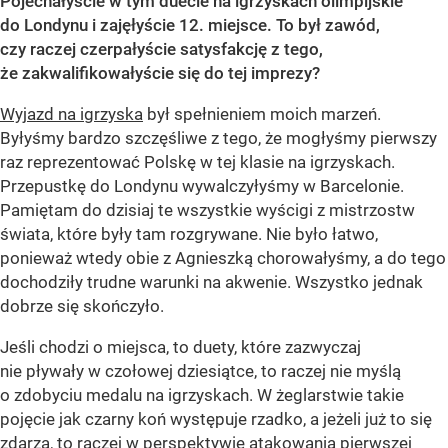
Pojechałyście w tym duecie na igrzyskach olimpijskie
do Londynu i zajęłyście 12. miejsce. To był zawód,
czy raczej czerpałyście satysfakcję z tego,
że zakwalifikowałyście się do tej imprezy?
Wyjazd na igrzyska
był spełnieniem moich marzeń.
Byłyśmy bardzo szczęśliwe z tego, że mogłyśmy pierwszy
raz reprezentować Polskę w tej klasie na igrzyskach.
Przepustkę do Londynu wywalczyłyśmy w Barcelonie.
Pamiętam do dzisiaj te wszystkie wyścigi z mistrzostw
świata, które były tam rozgrywane. Nie było łatwo,
ponieważ wtedy obie z Agnieszką chorowałyśmy, a do tego
dochodziły trudne warunki na akwenie. Wszystko jednak
dobrze się skończyło.
Jeśli chodzi o miejsca, to duety, które zazwyczaj
nie pływały w czołowej dziesiątce, to raczej nie myślą
o zdobyciu medalu na igrzyskach. W żeglarstwie takie
pojęcie jak czarny koń występuje rzadko, a jeżeli już to się
zdarza, to raczej w perspektywie atakowania pierwszej