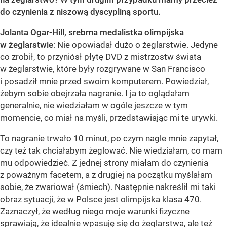
do czynienia z niszową dyscypliną sportu.
Jolanta Ogar-Hill, srebrna medalistka olimpijska
w żeglarstwie
: Nie opowiadał dużo o żeglarstwie. Jedyne
co zrobił, to przyniósł płytę DVD z mistrzostw świata
w żeglarstwie, które były rozgrywane w San Francisco
i posadził mnie przed swoim komputerem. Powiedział,
żebym sobie obejrzała nagranie. I ja to oglądałam
generalnie, nie wiedziałam w ogóle jeszcze w tym
momencie, co miał na myśli, przedstawiając mi te urywki.
To nagranie trwało 10 minut, po czym nagle mnie zapytał,
czy też tak chciałabym żeglować. Nie wiedziałam, co mam
mu odpowiedzieć. Z jednej strony miałam do czynienia
z poważnym facetem, a z drugiej na początku myślałam
sobie, że zwariował (śmiech). Następnie nakreślił mi taki
obraz sytuacji, że w Polsce jest olimpijska klasa 470.
Zaznaczył, że według niego moje warunki fizyczne
sprawiają, że idealnie wpasuję się do żeglarstwa, ale też