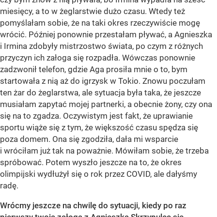
miesięcy, a to w żeglarstwie dużo czasu. Wtedy też
pomyślałam sobie, że na taki okres rzeczywiście mogę
wrócić. Później ponownie przestałam pływać, a Agnieszka
i Irmina zdobyły mistrzostwo świata, po czym z różnych
przyczyn ich załoga się rozpadła. Wówczas ponownie
zadzwonił telefon, gdzie Aga prosiła mnie o to, bym
startowała z nią aż do igrzysk w Tokio. Znowu poczułam
ten żar do żeglarstwa, ale sytuacja była taka, że jeszcze
musiałam zapytać mojej partnerki, a obecnie żony, czy ona
się na to zgadza. Oczywistym jest fakt, że uprawianie
sportu wiąże się z tym, że większość czasu spędza się
poza domem. Ona się zgodziła, dała mi wsparcie
i wróciłam już tak na poważnie. Mówiłam sobie, że trzeba
spróbować. Potem wyszło jeszcze na to, że okres
olimpijski wydłużył się o rok przez COVID, ale dałyśmy
radę.
Wrócmy jeszcze na chwilę do sytuacji, kiedy po raz