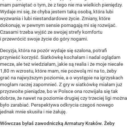
mam pamiętać o tym, że z tego nie ma wielkich pieniędzy.
Wydaje mi się, że chyba jestem taką osobą, która lubi
wyzwania i lubi niestandardowe życie. Zmiany, które
dokonuję, w pewnym sensie pomagają mi się rozwijać.
Czasami trzeba wyjść ze swojej strefy komfortu
i przewrócić swoje życie do góry nogami.
Decyzja, która na pozór wydaje się szalona, potrafi
przynieść korzyść. Siatkówkę kochałam i nadal oglądam
mecze, ale też wiedziałam, jakie są realia i że moje niecałe
1,80 m wzrostu, które mam, nie pozwolą mi na to, żeby
grać na najwyższym poziomie, a o występie na igrzyskach
mogłam raczej zapomnieć. Z gry w siatkówkę miałam już
przyzwoite pieniądze, bo w Polsce ona rozwijała się tak
dobrze, że nawet na poziomie drugiej czy trzeciej ligi można
było zarabiać. Perspektywa odkrycia czegoś nowego
jednak mnie skusiła i nie żałuję.
Wówczas byłaś zawodniczką Armatury Kraków. Żeby