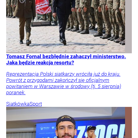
Tomasz Fornal bezbłędnie zahaczył ministerstwo.
Jaka będzie reakcja resortu?
Reprezentacja Polski siatkarzy wróciła już do kraju.
Powrót z przygodami zakończył się oficjalnym
powitaniem w Warszawie w środowy (tj. 5 sierpnia)
poranek.
Siatkówka
Sport