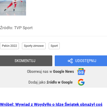
Źródło:
TVP Sport
Pekin 2022
Sporty zimowe
Sport
SKOMENTUJ
UDOSTĘPNIJ
Obserwuj nas
w
Google News
Dodaj jako
źródło w Google
Wróbel: Wywiad z Woydyłło o Idze Świątek obnażył coś