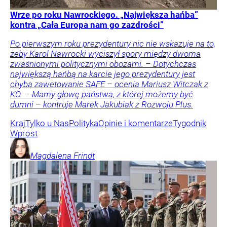
Wrze po roku Nawrockiego. „Największa hańba”
kontra „Cała Europa nam go zazdrości”
Po pierwszym roku prezydentury nic nie wskazuje na to,
żeby Karol Nawrocki wyciszył spory między dwoma
zwaśnionymi politycznymi obozami. – Dotychczas
największą hańbą na karcie jego prezydentury jest
chyba zawetowanie SAFE – ocenia Mariusz Witczak z
KO. – Mamy głowę państwa, z której możemy być
dumni – kontruje Marek Jakubiak z Rozwoju Plus.
Kraj
Tylko u Nas
Polityka
Opinie i komentarze
Tygodnik
Wprost
Magdalena
Frindt