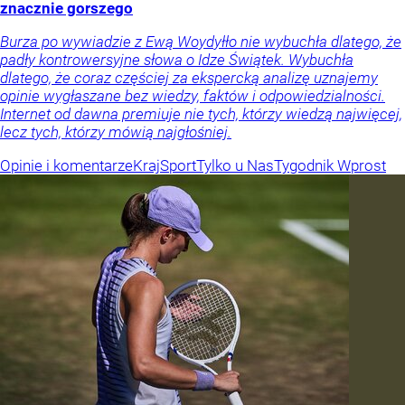
znacznie gorszego
Burza po wywiadzie z Ewą Woydyłło nie wybuchła dlatego, że
padły kontrowersyjne słowa o Idze Świątek. Wybuchła
dlatego, że coraz częściej za ekspercką analizę uznajemy
opinie wygłaszane bez wiedzy, faktów i odpowiedzialności.
Internet od dawna premiuje nie tych, którzy wiedzą najwięcej,
lecz tych, którzy mówią najgłośniej.
Opinie i komentarze
Kraj
Sport
Tylko u Nas
Tygodnik Wprost