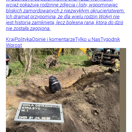
wciąż pokazują rodzinne zdjęcia i listy, wspominając
bliskich zamordowanych z niezwykłym okrucieństwem.
Ich dramat przypomina, że dla wielu rodzin Wołyń nie
jest historią zamkniętą, lecz bolesną raną, która do dziś
nie została zagojona.
Kraj
Polityka
Opinie i komentarze
Tylko u Nas
Tygodnik
Wprost