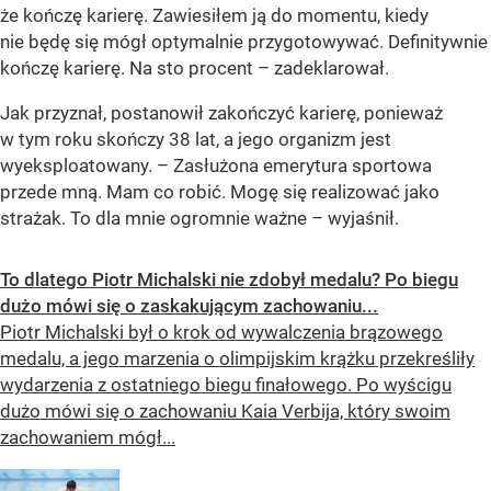
że kończę karierę. Zawiesiłem ją do momentu, kiedy
nie będę się mógł optymalnie przygotowywać. Definitywnie
kończę karierę. Na sto procent – zadeklarował.
Jak przyznał, postanowił zakończyć karierę, ponieważ
w tym roku skończy 38 lat, a jego organizm jest
wyeksploatowany. – Zasłużona emerytura sportowa
przede mną. Mam co robić. Mogę się realizować jako
strażak. To dla mnie ogromnie ważne – wyjaśnił.
To dlatego Piotr Michalski nie zdobył medalu? Po biegu
dużo mówi się o zaskakującym zachowaniu...
Piotr Michalski był o krok od wywalczenia brązowego
medalu, a jego marzenia o olimpijskim krążku przekreśliły
wydarzenia z ostatniego biegu finałowego. Po wyścigu
dużo mówi się o zachowaniu Kaia Verbija, który swoim
zachowaniem mógł...