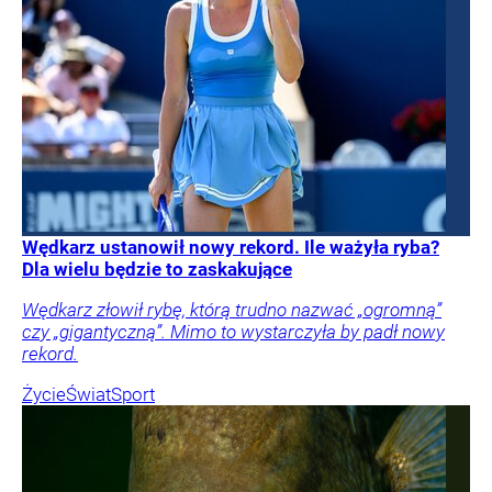
Wędkarz ustanowił nowy rekord. Ile ważyła ryba?
Dla wielu będzie to zaskakujące
Wędkarz złowił rybę, którą trudno nazwać „ogromną”
czy „gigantyczną”. Mimo to wystarczyła by padł nowy
rekord.
Życie
Świat
Sport