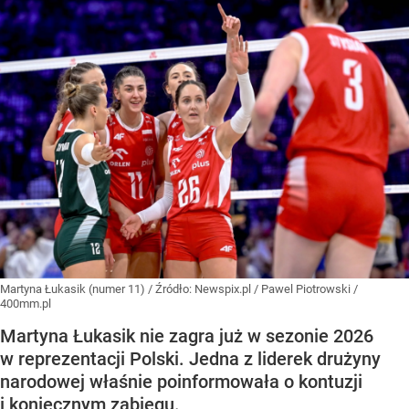
Martyna Łukasik (numer 11)
/ Źródło:
Newspix.pl
/
Pawel Piotrowski /
400mm.pl
Martyna Łukasik nie zagra już w sezonie 2026
w reprezentacji Polski. Jedna z liderek drużyny
narodowej właśnie poinformowała o kontuzji
i koniecznym zabiegu.