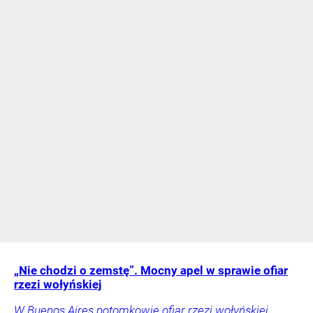
„Nie chodzi o zemstę”. Mocny apel w sprawie ofiar
rzezi wołyńskiej
W Buenos Aires potomkowie ofiar rzezi wołyńskiej