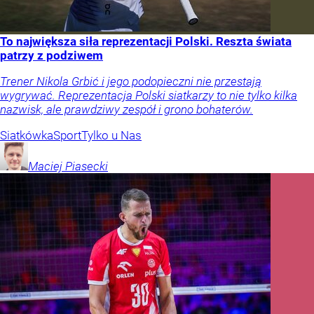
To największa siła reprezentacji Polski. Reszta świata
patrzy z podziwem
Trener Nikola Grbić i jego podopieczni nie przestają
wygrywać. Reprezentacja Polski siatkarzy to nie tylko kilka
nazwisk, ale prawdziwy zespół i grono bohaterów.
Siatkówka
Sport
Tylko u Nas
Maciej
Piasecki