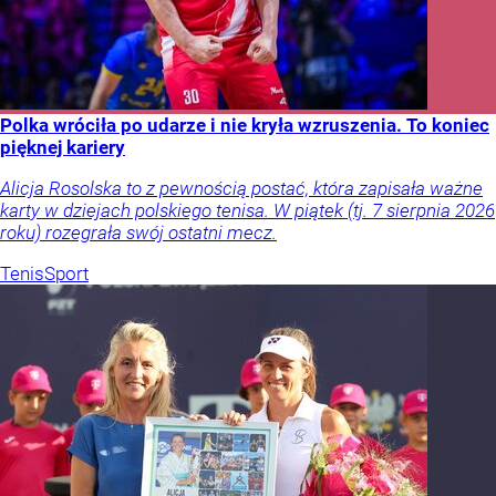
Polka wróciła po udarze i nie kryła wzruszenia. To koniec
pięknej kariery
Alicja Rosolska to z pewnością postać, która zapisała ważne
karty w dziejach polskiego tenisa. W piątek (tj. 7 sierpnia 2026
roku) rozegrała swój ostatni mecz.
Tenis
Sport