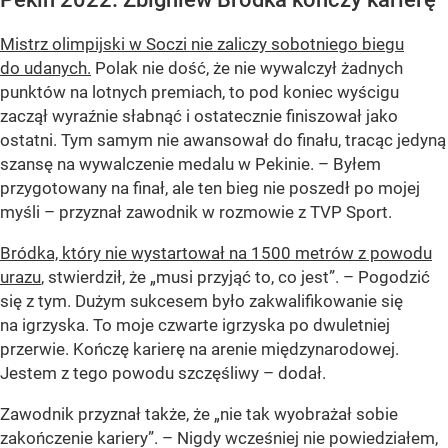
Mistrz olimpijski w Soczi nie zaliczy sobotniego biegu
do udanych.
Polak nie dość, że nie wywalczył żadnych
punktów na lotnych premiach, to pod koniec wyścigu
zaczął wyraźnie słabnąć i ostatecznie finiszował jako
ostatni. Tym samym nie awansował do finału, tracąc jedyną
szansę na wywalczenie medalu w Pekinie. – Byłem
przygotowany na finał, ale ten bieg nie poszedł po mojej
myśli – przyznał zawodnik w rozmowie z TVP Sport.
Bródka, który nie wystartował na 1500 metrów z powodu
urazu
, stwierdził, że „musi przyjąć to, co jest”. – Pogodzić
się z tym. Dużym sukcesem było zakwalifikowanie się
na igrzyska. To moje czwarte igrzyska po dwuletniej
przerwie. Kończę karierę na arenie międzynarodowej.
Jestem z tego powodu szczęśliwy – dodał.
Zawodnik przyznał także, że
„nie tak wyobrażał sobie
zakończenie kariery”
. – Nigdy wcześniej nie powiedziałem,