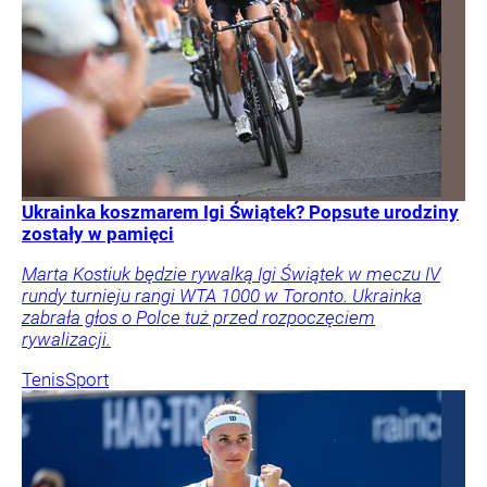
Ukrainka koszmarem Igi Świątek? Popsute urodziny
zostały w pamięci
Marta Kostiuk będzie rywalką Igi Świątek w meczu IV
rundy turnieju rangi WTA 1000 w Toronto. Ukrainka
zabrała głos o Polce tuż przed rozpoczęciem
rywalizacji.
Tenis
Sport