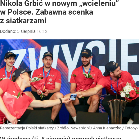
Nikola Grbić w nowym „wcieleniu”
w Polsce. Zabawna scenka
z siatkarzami
Dodano:
5
sierpnia
16:12
Reprezentacja Polski siatkarzy
/ Źródło:
Newspix.pl
/
Anna Klepaczko / Fotopyk