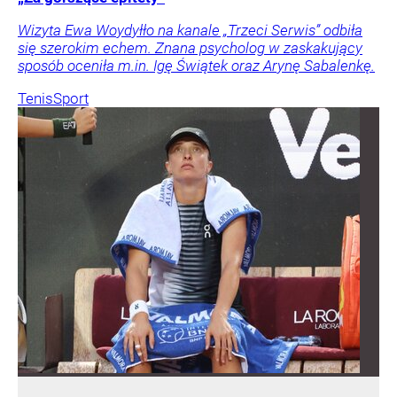
Wizyta Ewa Woydyłło na kanale „Trzeci Serwis” odbiła
się szerokim echem. Znana psycholog w zaskakujący
sposób oceniła m.in. Igę Świątek oraz Arynę Sabalenkę.
Tenis
Sport