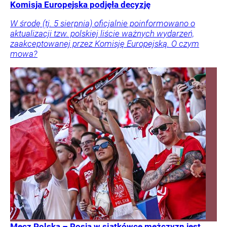
Komisja Europejska podjęła decyzję
W środę (tj. 5 sierpnia) oficjalnie poinformowano o
aktualizacji tzw. polskiej liście ważnych wydarzeń,
zaakceptowanej przez Komisję Europejską. O czym
mowa?
Mecz Polska – Rosja w siatkówce mężczyzn jest