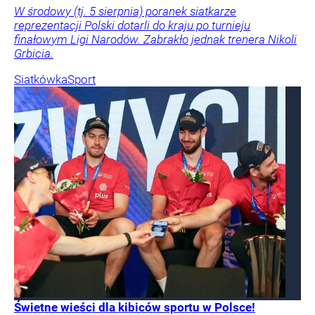
W środowy (tj. 5 sierpnia) poranek siatkarze
reprezentacji Polski dotarli do kraju po turnieju
finałowym Ligi Narodów. Zabrakło jednak trenera Nikoli
Grbicia.
Siatkówka
Sport
Świetne wieści dla kibiców sportu w Polsce!