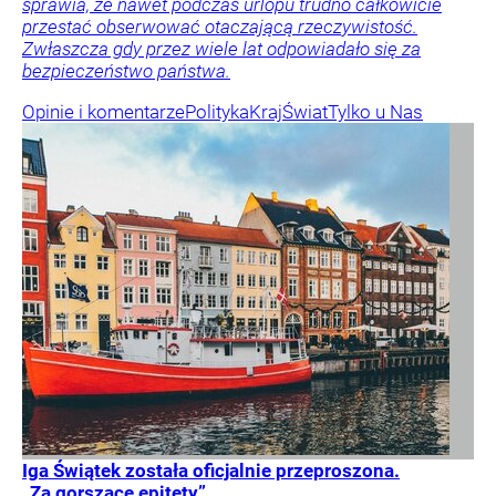
sprawia, że nawet podczas urlopu trudno całkowicie
przestać obserwować otaczającą rzeczywistość.
Zwłaszcza gdy przez wiele lat odpowiadało się za
bezpieczeństwo państwa.
Opinie i komentarze
Polityka
Kraj
Świat
Tylko u Nas
Iga Świątek została oficjalnie przeproszona.
„Za gorszące epitety”