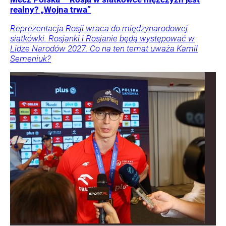
realny? „Wojna trwa”
Reprezentacja Rosji wraca do międzynarodowej
siatkówki. Rosjanki i Rosjanie będą występować w
Lidze Narodów 2027. Co na ten temat uważa Kamil
Semeniuk?