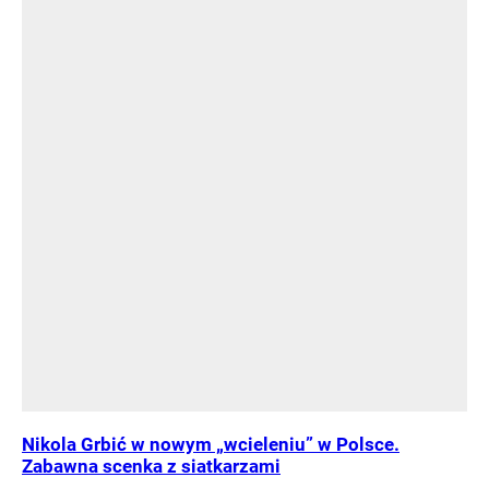
Nikola Grbić w nowym „wcieleniu” w Polsce.
Zabawna scenka z siatkarzami