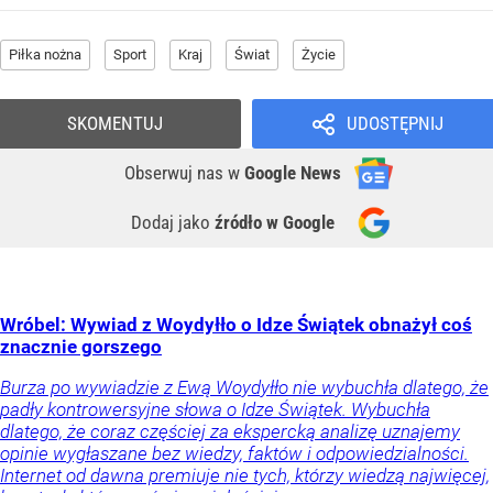
Piłka nożna
Sport
Kraj
Świat
Życie
SKOMENTUJ
UDOSTĘPNIJ
Obserwuj nas
w
Google News
Dodaj jako
źródło w Google
Wróbel: Wywiad z Woydyłło o Idze Świątek obnażył coś
znacznie gorszego
Burza po wywiadzie z Ewą Woydyłło nie wybuchła dlatego, że
padły kontrowersyjne słowa o Idze Świątek. Wybuchła
dlatego, że coraz częściej za ekspercką analizę uznajemy
opinie wygłaszane bez wiedzy, faktów i odpowiedzialności.
Internet od dawna premiuje nie tych, którzy wiedzą najwięcej,