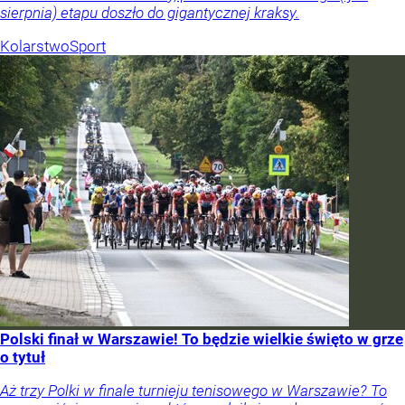
sierpnia) etapu doszło do gigantycznej kraksy.
Kolarstwo
Sport
Polski finał w Warszawie! To będzie wielkie święto w grze
o tytuł
Aż trzy Polki w finale turnieju tenisowego w Warszawie? To