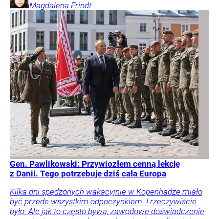
Magdalena
Frindt
Gen. Pawlikowski: Przywiozłem cenną lekcję
z Danii. Tego potrzebuje dziś cała Europa
Kilka dni spędzonych wakacyjnie w Kopenhadze miało
być przede wszystkim odpoczynkiem. I rzeczywiście
było. Ale jak to często bywa, zawodowe doświadczenie