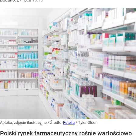
Dodano:
27
lipca
13:15
Apteka, zdjęcie ilustracyjne
/ Źródło:
Fotolia
/
Tyler Olson
Polski rynek farmaceutyczny rośnie wartościowo