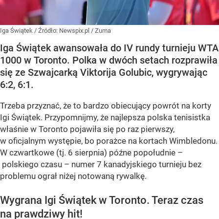
Iga Świątek
/ Źródło:
Newspix.pl
/
Zuma
Iga Świątek awansowała do IV rundy turnieju WTA
1000 w Toronto. Polka w dwóch setach rozprawiła
się ze Szwajcarką Viktorija Golubic, wygrywając
6:2, 6:1.
Trzeba przyznać, że to bardzo obiecujący powrót na korty
Igi Świątek. Przypomnijmy, że najlepsza polska tenisistka
właśnie w Toronto pojawiła się po raz pierwszy,
w oficjalnym występie, bo porażce na kortach Wimbledonu.
W czwartkowe (tj. 6 sierpnia) późne popołudnie –
polskiego czasu – numer 7 kanadyjskiego turnieju bez
problemu ograł niżej notowaną rywalkę.
Wygrana Igi Świątek w Toronto. Teraz czas
na prawdziwy hit!