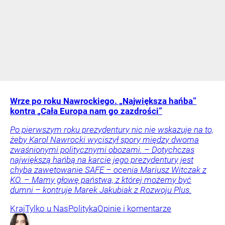
Wrze po roku Nawrockiego. „Największa hańba”
kontra „Cała Europa nam go zazdrości”
Po pierwszym roku prezydentury nic nie wskazuje na to,
żeby Karol Nawrocki wyciszył spory między dwoma
zwaśnionymi politycznymi obozami. – Dotychczas
największą hańbą na karcie jego prezydentury jest
chyba zawetowanie SAFE – ocenia Mariusz Witczak z
KO. – Mamy głowę państwa, z której możemy być
dumni – kontruje Marek Jakubiak z Rozwoju Plus.
Kraj
Tylko u Nas
Polityka
Opinie i komentarze