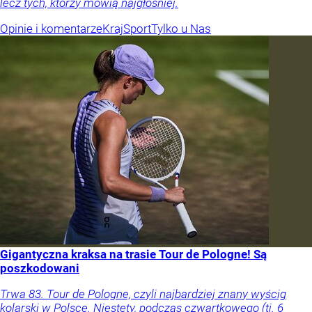
lecz tych, którzy mówią najgłośniej.
Opinie i komentarze
Kraj
Sport
Tylko u Nas
Gigantyczna kraksa na trasie Tour de Pologne! Są
poszkodowani
Trwa 83. Tour de Pologne, czyli najbardziej znany wyścig
kolarski w Polsce. Niestety, podczas czwartkowego (tj. 6