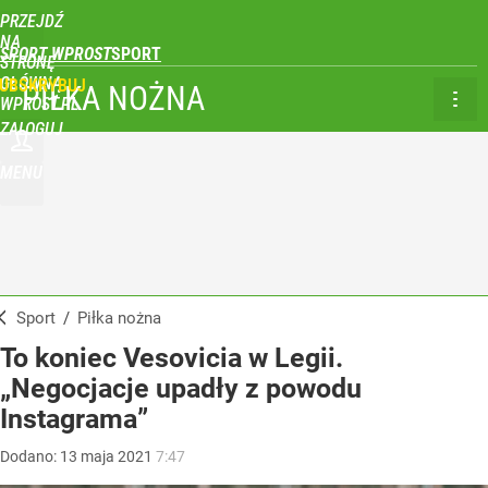
PRZEJDŹ
NA
SPORT WPROST
STRONĘ
GŁÓWNĄ
UBSKRYBUJ
PIŁKA NOŻNA
WPROST.PL
ZALOGUJ
MENU
Sport
/
Piłka nożna
To koniec Vesovicia w Legii.
„Negocjacje upadły z powodu
Instagrama”
Dodano:
13
maja
2021
7:47