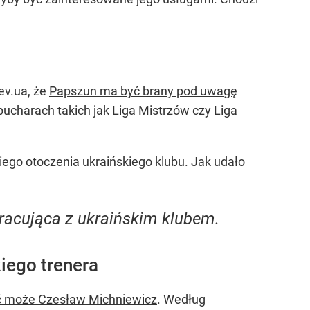
ev.ua, że
Papszun ma być brany pod uwagę
 pucharach takich jak Liga Mistrzów czy Liga
iego otoczenia ukraińskiego klubu. Jak udało
pracująca z ukraińskim klubem.
iego trenera
ić może Czesław Michniewicz
. Według