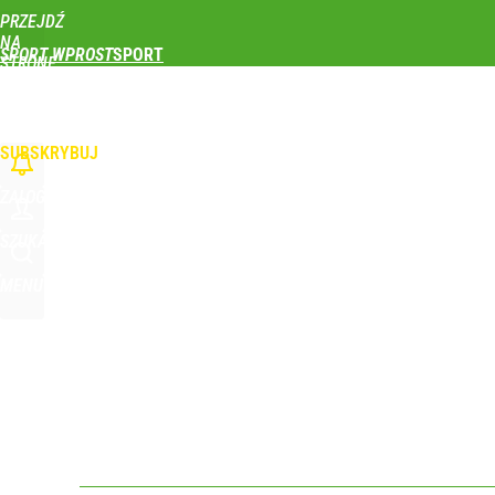
PRZEJDŹ
Udostępnij
0
Skomentuj
NA
SPORT WPROST
STRONĘ
GŁÓWNĄ
PIŁKA NOŻNA
SIATKÓWKA
TENIS
LEKKOATLETYKA
SKOKI NARCIAR
WPROST.PL
SUBSKRYBUJ
ZALOGUJ
SZUKAJ
MENU