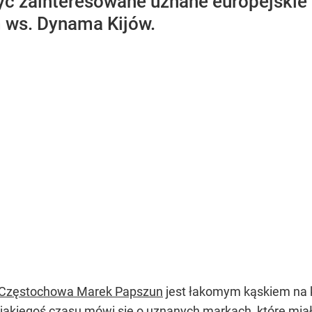
ć zainteresowane uznane europejskie
 ws. Dynama Kijów.
Częstochowa Marek Papszun
jest łakomym kąskiem na
 jakiegoś czasu mówi się o uznanych markach, które mia