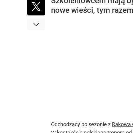
Szkoleniowcem mają by
nowe wieści, tym razem
Odchodzący po sezonie z
Rakowa 
W kontekście polskiego trenera od