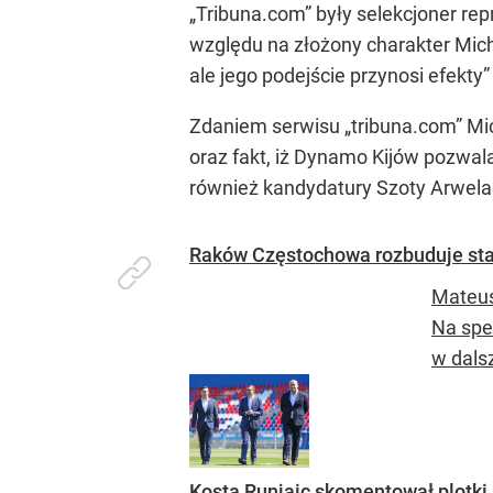
„Tribuna.com” były selekcjoner rep
względu na złożony charakter Michn
ale jego podejście przynosi efekty
Zdaniem serwisu „tribuna.com” Mic
oraz fakt, iż Dynamo Kijów pozwa
również kandydatury Szoty Arwelad
Raków Częstochowa rozbuduje sta
Mateus
Na spe
w dals
Kosta Runjaic skomentował plotki 