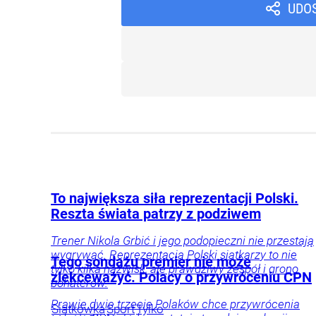
UDO
To największa siła reprezentacji Polski.
Reszta świata patrzy z podziwem
Trener Nikola Grbić i jego podopieczni nie przestają
wygrywać. Reprezentacja Polski siatkarzy to nie
Tego sondażu premier nie może
tylko kilka nazwisk, ale prawdziwy zespół i grono
zlekceważyć. Polacy o przywróceniu CPN
bohaterów.
Prawie dwie trzecie Polaków chce przywrócenia
Siatkówka
Sport
Tylko