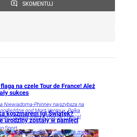
SKOMENTUJ
flaga na czele Tour de France! Ależ
ały sukces
na Niewiadoma-Phinney najszybsza na
podjeździe pod Mont Ventoux. Polka
ka koszmarem Igi Świątek?
etap i została liderką Tour de France!
e urodziny zostały w pamięci
wo
Sport
stiuk będzie rywalką Igi Świątek w meczu