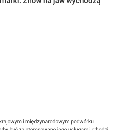
 marki. Znów na jaw wychodzą
 krajowym i międzynarodowym podwórku.
łyby być zainteresowane jego usługami. Chodzi