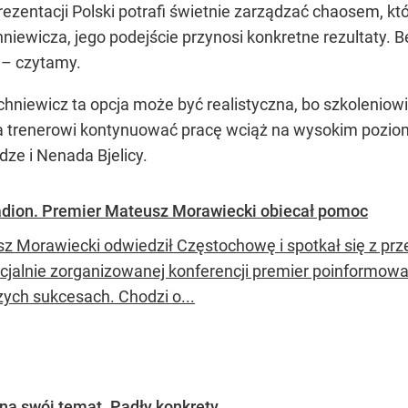
rezentacji Polski potrafi świetnie zarządzać chaosem, kt
iewicza, jego podejście przynosi konkretne rezultaty. B
” – czytamy.
hniewicz ta opcja może być realistyczna, bo szkoleniowi
la trenerowi kontynuować pracę wciąż na wysokim pozi
ze i Nenada Bjelicy.
dion. Premier Mateusz Morawiecki obiecał pomoc
z Morawiecki odwiedził Częstochowę i spotkał się z prz
cjalnie zorganizowanej konferencji premier poinformow
zych sukcesach. Chodzi o...
na swój temat. Padły konkrety