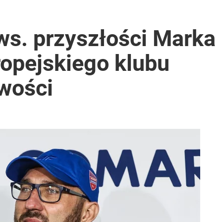
ws. przyszłości Marka
ropejskiego klubu
iwości