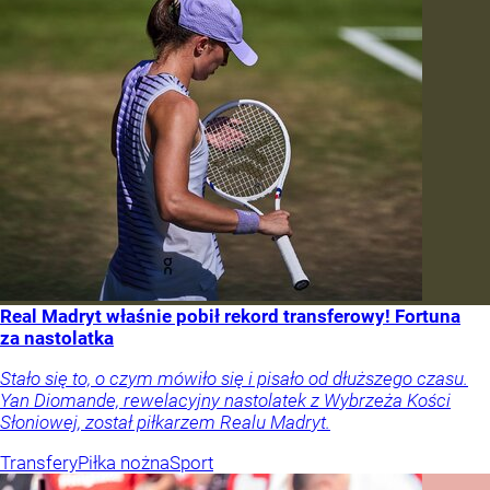
Real Madryt właśnie pobił rekord transferowy! Fortuna
za nastolatka
Stało się to, o czym mówiło się i pisało od dłuższego czasu.
Yan Diomande, rewelacyjny nastolatek z Wybrzeża Kości
Słoniowej, został piłkarzem Realu Madryt.
Transfery
Piłka nożna
Sport