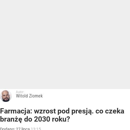
Autor:
Witold Ziomek
Farmacja: wzrost pod presją. co czeka
branżę do 2030 roku?
Dodano:
27
lipca
13:15