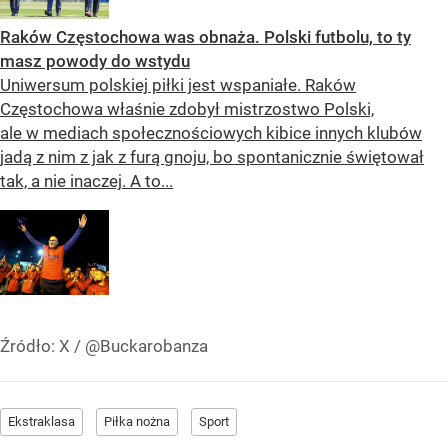
Raków Częstochowa was obnaża. Polski futbolu, to ty
masz powody do wstydu
Uniwersum polskiej piłki jest wspaniałe. Raków
Częstochowa właśnie zdobył mistrzostwo Polski,
ale w mediach społecznościowych kibice innych klubów
jadą z nim z jak z furą gnoju, bo spontanicznie świętował
tak, a nie inaczej. A to...
Źródło:
X
/
@Buckarobanza
Ekstraklasa
Piłka nożna
Sport