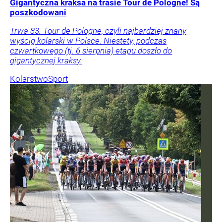
Gigantyczna kraksa na trasie Tour de Pologne! Są
poszkodowani
Trwa 83. Tour de Pologne, czyli najbardziej znany
wyścig kolarski w Polsce. Niestety, podczas
czwartkowego (tj. 6 sierpnia) etapu doszło do
gigantycznej kraksy.
Kolarstwo
Sport