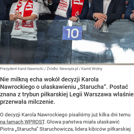
Prezydent Karol Nawrocki
/ Źródło:
Newspix.pl
/
Kamil Wolny
Nie milkną echa wokół decyzji Karola
Nawrockiego o ułaskawieniu „Starucha”. Postać
znana z trybun piłkarskiej Legii Warszawa właśnie
przerwała milczenie.
O decyzji Karola Nawrockiego pisaliśmy już kilka dni temu
na łamach WPROST
. Głowa państwa miała ułaskawić
Piotra „Starucha” Staruchowicza, lidera kibiców piłkarskiej