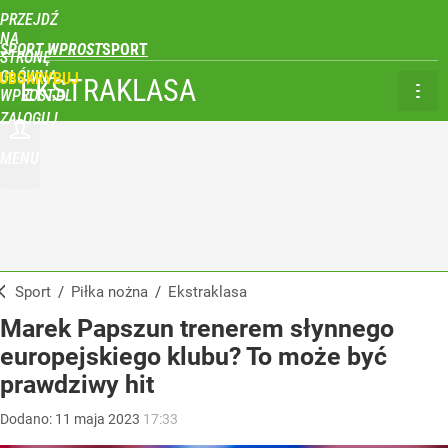
PRZEJDŹ
NA
SPORT WPROST
STRONĘ
GŁÓWNĄ
UBSKRYBUJ
EKSTRAKLASA
WPROST.PL
ZALOGUJ
MENU
Sport
/
Piłka nożna
/
Ekstraklasa
Marek Papszun trenerem słynnego
europejskiego klubu? To może być
prawdziwy hit
Dodano:
11
maja
2023
17:33