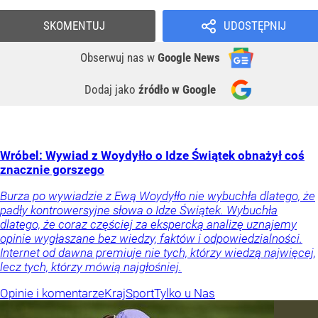
SKOMENTUJ
UDOSTĘPNIJ
Obserwuj nas
w
Google News
Dodaj jako
źródło w Google
Wróbel: Wywiad z Woydyłło o Idze Świątek obnażył coś
znacznie gorszego
Burza po wywiadzie z Ewą Woydyłło nie wybuchła dlatego, że
padły kontrowersyjne słowa o Idze Świątek. Wybuchła
dlatego, że coraz częściej za ekspercką analizę uznajemy
opinie wygłaszane bez wiedzy, faktów i odpowiedzialności.
Internet od dawna premiuje nie tych, którzy wiedzą najwięcej,
lecz tych, którzy mówią najgłośniej.
Opinie i komentarze
Kraj
Sport
Tylko u Nas