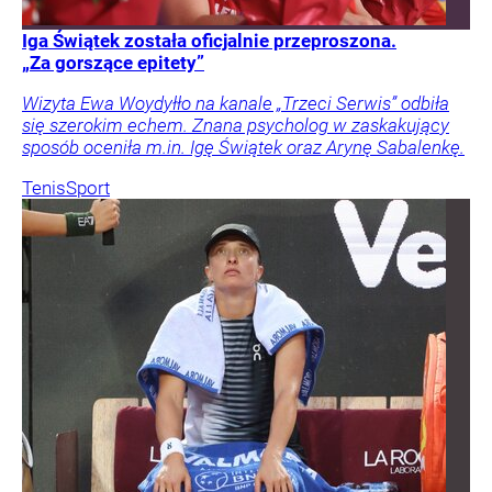
Iga Świątek została oficjalnie przeproszona.
„Za gorszące epitety”
Wizyta Ewa Woydyłło na kanale „Trzeci Serwis” odbiła
się szerokim echem. Znana psycholog w zaskakujący
sposób oceniła m.in. Igę Świątek oraz Arynę Sabalenkę.
Tenis
Sport