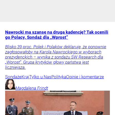
Nawrocki ma szansę na drugą kadencję? Tak ocenili
go Polacy. Sondaż dla „Wprost”
Blisko 39 proc. Polek i Polaków deklaruje, że ponownie
zagłosowałoby na Karola Nawrockiego w wyborach
prezydenckich – wynika z sondażu SW Research dla
„Wprost”. Grupa krytyków głowy państwa jest
liczniejsza.
Sondaże
Kraj
Tylko u Nas
Polityka
Opinie i komentarze
Magdalena
Frindt