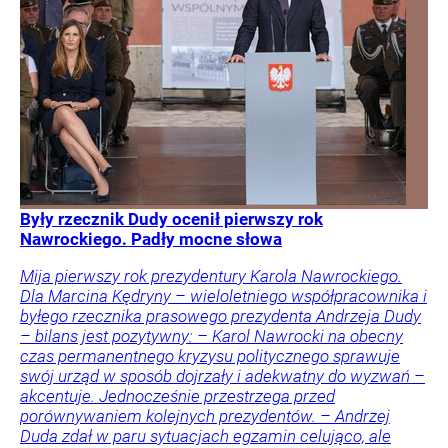
Były rzecznik Dudy ocenił pierwszy rok
Nawrockiego. Padły mocne słowa
Mija pierwszy rok prezydentury Karola Nawrockiego.
Dla Marcina Kędryny – wieloletniego współpracownika i
byłego rzecznika prasowego prezydenta Andrzeja Dudy
– bilans jest pozytywny: – Karol Nawrocki na obecny
czas permanentnego kryzysu politycznego sprawuje
swój urząd w sposób dojrzały i adekwatny do wyzwań –
akcentuje. Jednocześnie przestrzega przed
porównywaniem kolejnych prezydentów. – Andrzej
Duda zdał w paru sytuacjach egzamin celująco, ale