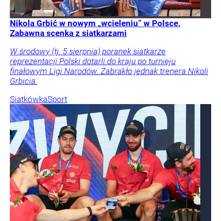
Nikola Grbić w nowym „wcieleniu” w Polsce.
Zabawna scenka z siatkarzami
W środowy (tj. 5 sierpnia) poranek siatkarze
reprezentacji Polski dotarli do kraju po turnieju
finałowym Ligi Narodów. Zabrakło jednak trenera Nikoli
Grbicia.
Siatkówka
Sport