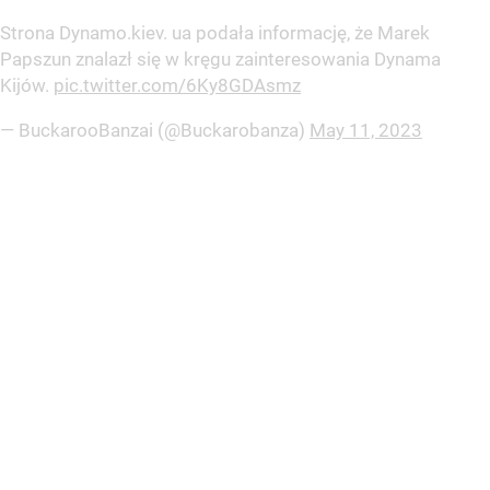
Strona Dynamo.kiev. ua podała informację, że Marek
Papszun znalazł się w kręgu zainteresowania Dynama
Kijów.
pic.twitter.com/6Ky8GDAsmz
— BuckarooBanzai (@Buckarobanza)
May 11, 2023