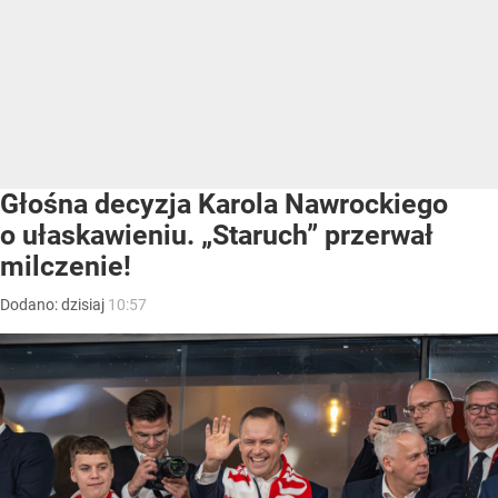
Głośna decyzja Karola Nawrockiego
o ułaskawieniu. „Staruch” przerwał
milczenie!
Dodano:
dzisiaj
10:57