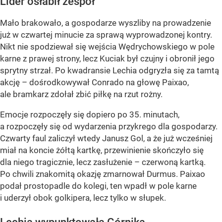
Lider osłabił zespół
Mało brakowało, a gospodarze wyszliby na prowadzenie
już w czwartej minucie za sprawą wyprowadzonej kontry.
Nikt nie spodziewał się wejścia Wędrychowskiego w pole
karne z prawej strony, lecz Kuciak był czujny i obronił jego
sprytny strzał. Po kwadransie Lechia odgryzła się za tamtą
akcję – dośrodkowywał Conrado na głowę Paixao,
ale bramkarz zdołał zbić piłkę na rzut rożny.
Emocje rozpoczęły się dopiero po 35. minutach,
a rozpoczęły się od wydarzenia przykrego dla gospodarzy.
Czwarty faul zaliczył wtedy Janusz Gol, a że już wcześniej
miał na koncie żółtą kartkę, przewinienie skończyło się
dla niego tragicznie, lecz zasłużenie – czerwoną kartką.
Po chwili znakomitą okazję zmarnował Durmus. Paixao
podał prostopadle do kolegi, ten wpadł w pole karne
i uderzył obok golkipera, lecz tylko w słupek.