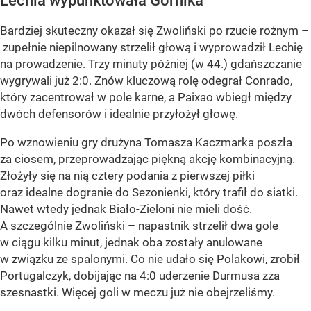
Lechia wypunktowała Górnika
Bardziej skuteczny okazał się Zwoliński po rzucie rożnym –
zupełnie niepilnowany strzelił głową i wyprowadził Lechię
na prowadzenie. Trzy minuty później (w 44.) gdańszczanie
wygrywali już 2:0. Znów kluczową rolę odegrał Conrado,
który zacentrował w pole karne, a Paixao wbiegł między
dwóch defensorów i idealnie przyłożył głowę.
Po wznowieniu gry drużyna Tomasza Kaczmarka poszła
za ciosem, przeprowadzając piękną akcję kombinacyjną.
Złożyły się na nią cztery podania z pierwszej piłki
oraz idealne dogranie do Sezonienki, który trafił do siatki.
Nawet wtedy jednak Biało-Zieloni nie mieli dość.
A szczególnie Zwoliński – napastnik strzelił dwa gole
w ciągu kilku minut, jednak oba zostały anulowane
w związku ze spalonymi. Co nie udało się Polakowi, zrobił
Portugalczyk, dobijając na 4:0 uderzenie Durmusa zza
szesnastki. Więcej goli w meczu już nie obejrzeliśmy.