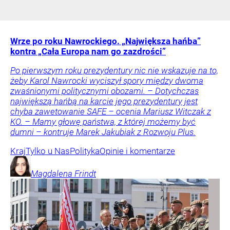
Wrze po roku Nawrockiego. „Największa hańba”
kontra „Cała Europa nam go zazdrości”
Po pierwszym roku prezydentury nic nie wskazuje na to,
żeby Karol Nawrocki wyciszył spory między dwoma
zwaśnionymi politycznymi obozami. – Dotychczas
największą hańbą na karcie jego prezydentury jest
chyba zawetowanie SAFE – ocenia Mariusz Witczak z
KO. – Mamy głowę państwa, z której możemy być
dumni – kontruje Marek Jakubiak z Rozwoju Plus.
Kraj
Tylko u Nas
Polityka
Opinie i komentarze
Magdalena
Frindt