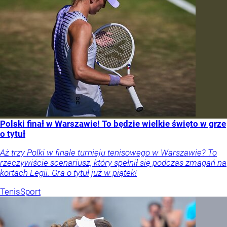
Polski finał w Warszawie! To będzie wielkie święto w grze
o tytuł
Aż trzy Polki w finale turnieju tenisowego w Warszawie? To
rzeczywiście scenariusz, który spełnił się podczas zmagań na
kortach Legii. Gra o tytuł już w piątek!
Tenis
Sport