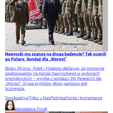
Nawrocki ma szansę na drugą kadencję? Tak ocenili
go Polacy. Sondaż dla „Wprost”
Blisko 39 proc. Polek i Polaków deklaruje, że ponownie
zagłosowałoby na Karola Nawrockiego w wyborach
prezydenckich – wynika z sondażu SW Research dla
„Wprost”. Grupa krytyków głowy państwa jest
liczniejsza.
Sondaże
Kraj
Tylko u Nas
Polityka
Opinie i komentarze
Magdalena
Frindt