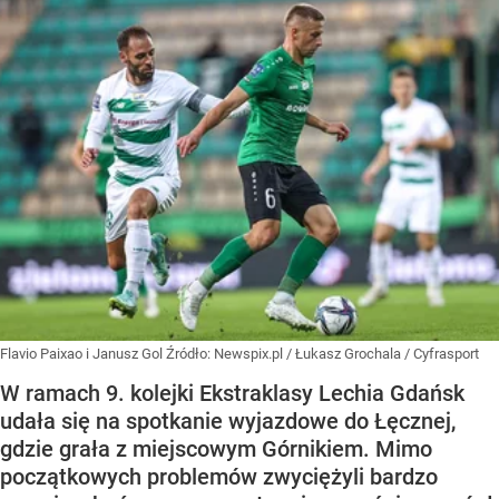
Flavio Paixao i Janusz Gol
Źródło:
Newspix.pl
/
Łukasz Grochala / Cyfrasport
W ramach 9. kolejki Ekstraklasy Lechia Gdańsk
udała się na spotkanie wyjazdowe do Łęcznej,
gdzie grała z miejscowym Górnikiem. Mimo
początkowych problemów zwyciężyli bardzo