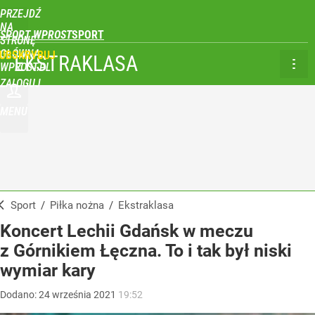
PRZEJDŹ
NA
SPORT WPROST
STRONĘ
GŁÓWNĄ
UBSKRYBUJ
EKSTRAKLASA
WPROST.PL
ZALOGUJ
MENU
Sport
/
Piłka nożna
/
Ekstraklasa
Koncert Lechii Gdańsk w meczu
z Górnikiem Łęczna. To i tak był niski
wymiar kary
Dodano:
24
września
2021
19:52