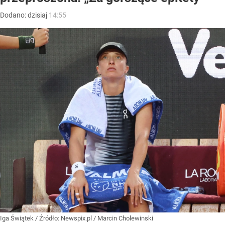
Dodano:
dzisiaj
14:55
Iga Świątek
/ Źródło:
Newspix.pl
/
Marcin Cholewinski