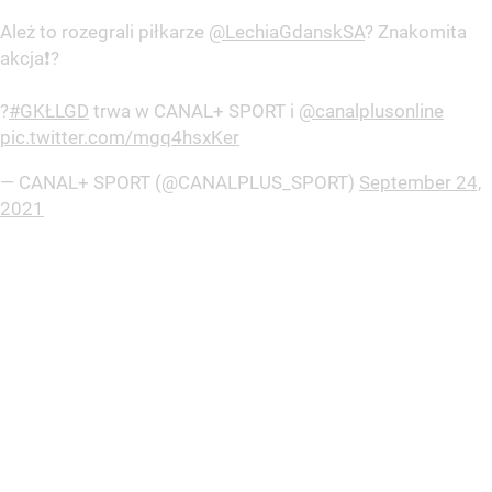
Ależ to rozegrali piłkarze
@LechiaGdanskSA
? Znakomita
akcja❗?
?
#GKŁLGD
trwa w CANAL+ SPORT i
@canalplusonline
pic.twitter.com/mgq4hsxKer
— CANAL+ SPORT (@CANALPLUS_SPORT)
September 24,
2021