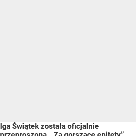
Iga Świątek została oficjalnie
przeproszona. „Za gorszące epitety”