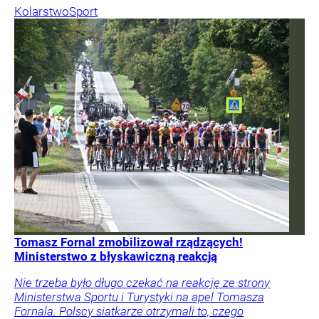
Kolarstwo
Sport
Tomasz Fornal zmobilizował rządzących!
Ministerstwo z błyskawiczną reakcją
Nie trzeba było długo czekać na reakcję ze strony
Ministerstwa Sportu i Turystyki na apel Tomasza
Fornala. Polscy siatkarze otrzymali to, czego