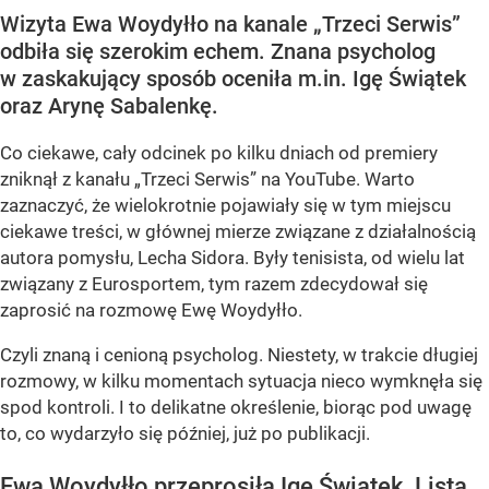
Wizyta Ewa Woydyłło na kanale „Trzeci Serwis”
odbiła się szerokim echem. Znana psycholog
w zaskakujący sposób oceniła m.in. Igę Świątek
oraz Arynę Sabalenkę.
Co ciekawe, cały odcinek po kilku dniach od premiery
zniknął z kanału „Trzeci Serwis” na YouTube. Warto
zaznaczyć, że wielokrotnie pojawiały się w tym miejscu
ciekawe treści, w głównej mierze związane z działalnością
autora pomysłu, Lecha Sidora. Były tenisista, od wielu lat
związany z Eurosportem, tym razem zdecydował się
zaprosić na rozmowę Ewę Woydyłło.
Czyli znaną i cenioną psycholog. Niestety, w trakcie długiej
rozmowy, w kilku momentach sytuacja nieco wymknęła się
spod kontroli. I to delikatne określenie, biorąc pod uwagę
to, co wydarzyło się później, już po publikacji.
Ewa Woydyłło przeprosiła Igę Świątek. Lista...