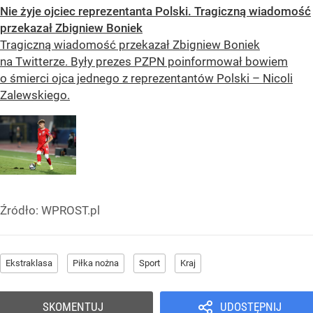
Nie żyje ojciec reprezentanta Polski. Tragiczną wiadomość
przekazał Zbigniew Boniek
Tragiczną wiadomość przekazał Zbigniew Boniek
na Twitterze. Były prezes PZPN poinformował bowiem
o śmierci ojca jednego z reprezentantów Polski – Nicoli
Zalewskiego.
Źródło:
WPROST.pl
Ekstraklasa
Piłka nożna
Sport
Kraj
SKOMENTUJ
UDOSTĘPNIJ