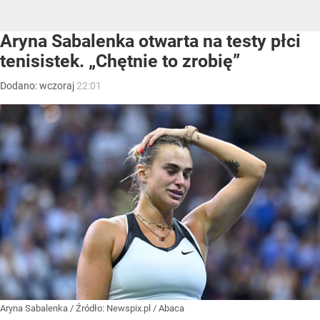
Aryna Sabalenka otwarta na testy płci
tenisistek. „Chętnie to zrobię”
Dodano:
wczoraj
22:01
Aryna Sabalenka
/ Źródło:
Newspix.pl
/
Abaca