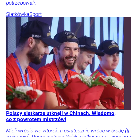
potrzebowali.
Siatkówka
Sport
Polscy siatkarze utknęli w Chinach. Wiadomo,
co z powrotem mistrzów!
Mieli wrócić we wtorek, a ostatecznie wrócą w środę (tj.
5 sierpnia). Reprezentacja Polski siatkarzy z przygodami