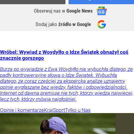
Obserwuj nas
w
Google News
Dodaj jako
źródło w Google
Wróbel: Wywiad z Woydyłło o Idze Świątek obnażył coś
znacznie gorszego
Burza po wywiadzie z Ewą Woydyłło nie wybuchła dlatego, że
padły kontrowersyjne słowa o Idze Świątek. Wybuchła
dlatego, że coraz częściej za ekspercką analizę uznajemy
opinie wygłaszane bez wiedzy, faktów i odpowiedzialności.
Internet od dawna premiuje nie tych, którzy wiedzą najwięcej,
lecz tych, którzy mówią najgłośniej.
Opinie i komentarze
Kraj
Sport
Tylko u Nas