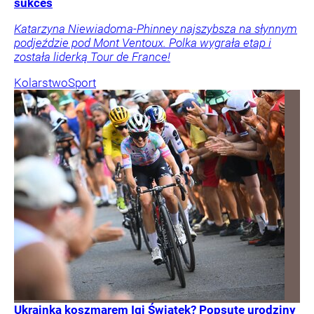
sukces
Katarzyna Niewiadoma-Phinney najszybsza na słynnym
podjeździe pod Mont Ventoux. Polka wygrała etap i
została liderką Tour de France!
Kolarstwo
Sport
Ukrainka koszmarem Igi Świątek? Popsute urodziny