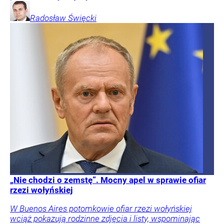
Radosław
Święcki
„Nie chodzi o zemstę”. Mocny apel w sprawie ofiar
rzezi wołyńskiej
W Buenos Aires potomkowie ofiar rzezi wołyńskiej
wciąż pokazują rodzinne zdjęcia i listy, wspominając