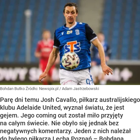
Bohdan Butko
Źródło:
Newspix.pl
/
Adam Jastrzebowski
Parę dni temu Josh Cavallo, piłkarz australijskiego
klubu Adelaide United, wyznał światu, że jest
gejem. Jego coming out został miło przyjęty
na całym świecie. Nie obyło się jednak bez
negatywnych komentarzy. Jeden z nich należał
do byłego piłkarza Lecha Poznań – Bohdana