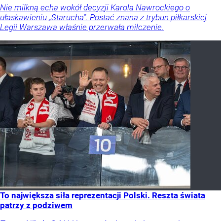
Nie milkną echa wokół decyzji Karola Nawrockiego o
ułaskawieniu „Starucha”. Postać znana z trybun piłkarskiej
Legii Warszawa właśnie przerwała milczenie.
To największa siła reprezentacji Polski. Reszta świata
patrzy z podziwem