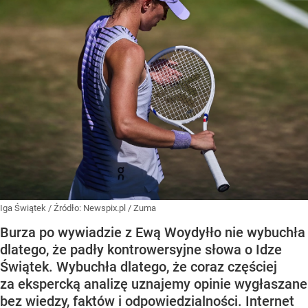
Iga Świątek
/ Źródło:
Newspix.pl
/
Zuma
Burza po wywiadzie z Ewą Woydyłło nie wybuchła
dlatego, że padły kontrowersyjne słowa o Idze
Świątek. Wybuchła dlatego, że coraz częściej
za ekspercką analizę uznajemy opinie wygłaszane
bez wiedzy, faktów i odpowiedzialności. Internet