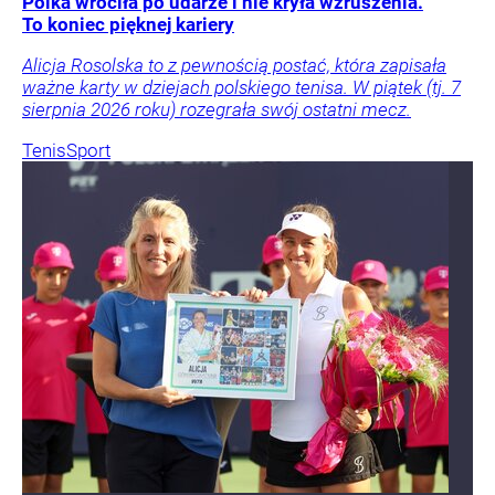
Polka wróciła po udarze i nie kryła wzruszenia.
To koniec pięknej kariery
Alicja Rosolska to z pewnością postać, która zapisała
ważne karty w dziejach polskiego tenisa. W piątek (tj. 7
sierpnia 2026 roku) rozegrała swój ostatni mecz.
Tenis
Sport