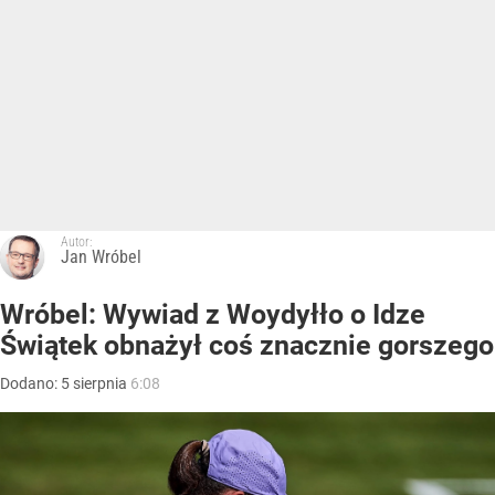
Autor:
Jan Wróbel
Wróbel: Wywiad z Woydyłło o Idze
Świątek obnażył coś znacznie gorszego
Dodano:
5
sierpnia
6:08