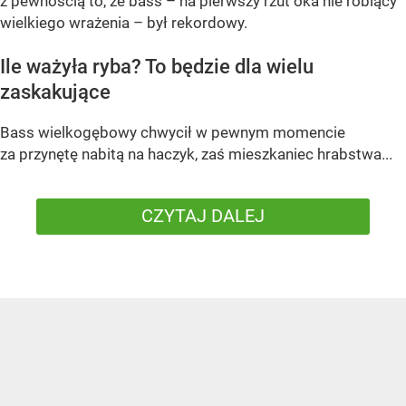
z pewnością to, że bass – na pierwszy rzut oka nie robiący
wielkiego wrażenia – był rekordowy.
Ile ważyła ryba? To będzie dla wielu
zaskakujące
Bass wielkogębowy chwycił w pewnym momencie
za przynętę nabitą na haczyk, zaś mieszkaniec hrabstwa...
CZYTAJ DALEJ