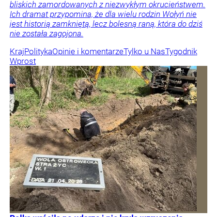
bliskich zamordowanych z niezwykłym okrucieństwem.
Ich dramat przypomina, że dla wielu rodzin Wołyń nie
jest historią zamkniętą, lecz bolesną raną, która do dziś
nie została zagojona.
Kraj
Polityka
Opinie i komentarze
Tylko u Nas
Tygodnik
Wprost