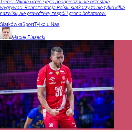
Trener Nikola Grbić i jego podopieczni nie przestają
wygrywać. Reprezentacja Polski siatkarzy to nie tylko kilka
nazwisk, ale prawdziwy zespół i grono bohaterów.
Siatkówka
Sport
Tylko u Nas
Maciej
Piasecki