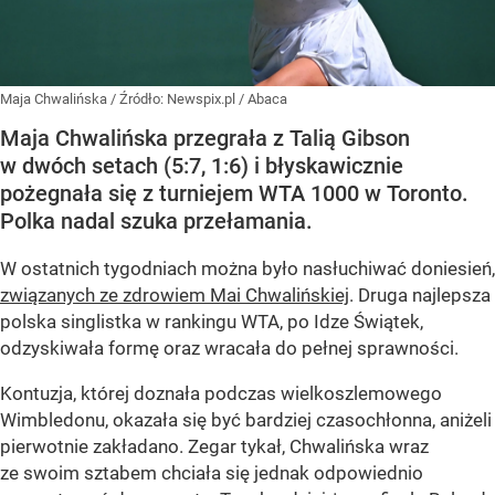
Maja Chwalińska
/ Źródło:
Newspix.pl
/
Abaca
Maja Chwalińska przegrała z Talią Gibson
w dwóch setach (5:7, 1:6) i błyskawicznie
pożegnała się z turniejem WTA 1000 w Toronto.
Polka nadal szuka przełamania.
W ostatnich tygodniach można było nasłuchiwać doniesień,
związanych ze zdrowiem Mai Chwalińskiej
. Druga najlepsza
polska singlistka w rankingu WTA, po Idze Świątek,
odzyskiwała formę oraz wracała do pełnej sprawności.
Kontuzja, której doznała podczas wielkoszlemowego
Wimbledonu, okazała się być bardziej czasochłonna, aniżeli
pierwotnie zakładano. Zegar tykał, Chwalińska wraz
ze swoim sztabem chciała się jednak odpowiednio