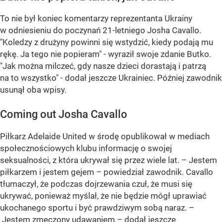
To nie był koniec komentarzy reprezentanta Ukrainy
w odniesieniu do poczynań 21-letniego Josha Cavallo.
"Koledzy z drużyny powinni się wstydzić, kiedy podają mu
rękę. Ja tego nie popieram" - wyraził swoje zdanie Butko.
"Jak można milczeć, gdy nasze dzieci dorastają i patrzą
na to wszystko" - dodał jeszcze Ukrainiec. Później zawodnik
usunął oba wpisy.
Coming out Josha Cavallo
Piłkarz Adelaide United w środę opublikował w mediach
społecznościowych klubu informację o swojej
seksualności, z która ukrywał się przez wiele lat. – Jestem
piłkarzem i jestem gejem – powiedział zawodnik. Cavallo
tłumaczył, że podczas dojrzewania czuł, że musi się
ukrywać, ponieważ myślał, że nie będzie mógł uprawiać
ukochanego sportu i być prawdziwym sobą naraz. –
Jestem zmęczony udawaniem – dodał jeszcze