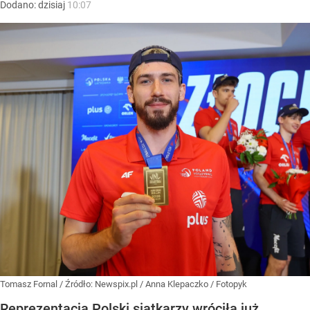
Dodano:
dzisiaj
10:07
Tomasz Fornal
/ Źródło:
Newspix.pl
/
Anna Klepaczko / Fotopyk
Reprezentacja Polski siatkarzy wróciła już