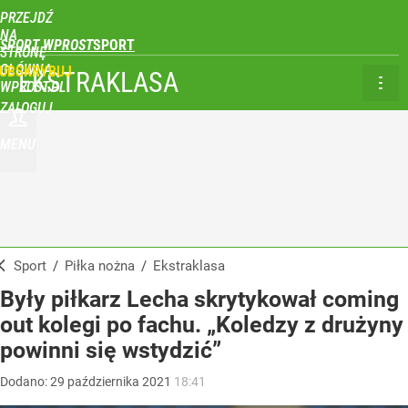
PRZEJDŹ
NA
SPORT WPROST
STRONĘ
GŁÓWNĄ
UBSKRYBUJ
EKSTRAKLASA
WPROST.PL
ZALOGUJ
MENU
Sport
/
Piłka nożna
/
Ekstraklasa
Były piłkarz Lecha skrytykował coming
out kolegi po fachu. „Koledzy z drużyny
powinni się wstydzić”
Dodano:
29
października
2021
18:41