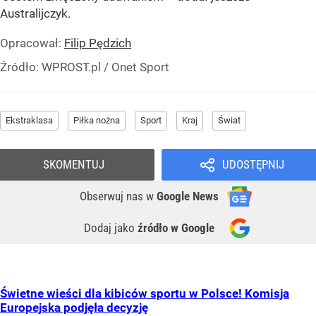
Australijczyk.
Opracował:
Filip Pędzich
Źródło:
WPROST.pl
/
Onet Sport
Ekstraklasa
Piłka nożna
Sport
Kraj
Świat
SKOMENTUJ
UDOSTĘPNIJ
Obserwuj nas
w
Google News
Dodaj jako
źródło w Google
Świetne wieści dla kibiców sportu w Polsce! Komisja
Europejska podjęła decyzję