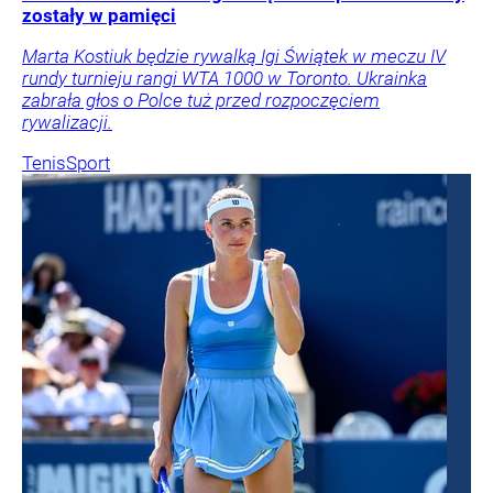
zostały w pamięci
Marta Kostiuk będzie rywalką Igi Świątek w meczu IV
rundy turnieju rangi WTA 1000 w Toronto. Ukrainka
zabrała głos o Polce tuż przed rozpoczęciem
rywalizacji.
Tenis
Sport