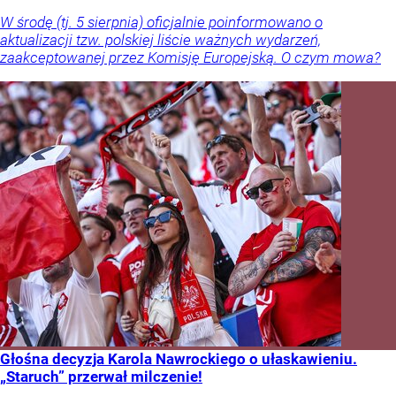
W środę (tj. 5 sierpnia) oficjalnie poinformowano o
aktualizacji tzw. polskiej liście ważnych wydarzeń,
zaakceptowanej przez Komisję Europejską. O czym mowa?
Głośna decyzja Karola Nawrockiego o ułaskawieniu.
„Staruch” przerwał milczenie!