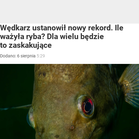
Wędkarz ustanowił nowy rekord. Ile
ważyła ryba? Dla wielu będzie
to zaskakujące
Dodano:
6
sierpnia
5:29