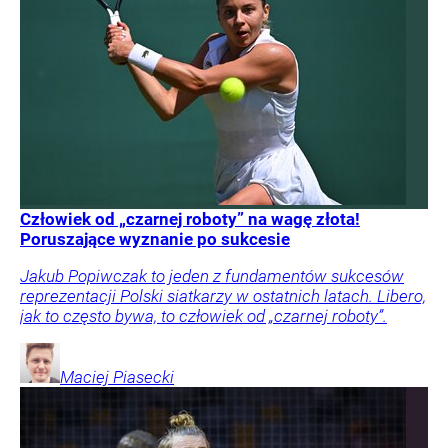
Człowiek od „czarnej roboty” na wagę złota!
Poruszające wyznanie po sukcesie
Jakub Popiwczak to jeden z fundamentów sukcesów
reprezentacji Polski siatkarzy w ostatnich latach. Libero,
jak to często bywa, to człowiek od „czarnej roboty”.
Maciej
Piasecki