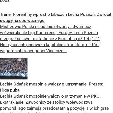
Łódź.
Trener Fiorentiny wprost o kibicach Lecha Poznań. Zwrócił
uwagę na coś ważnego
Mistrzowie Polski nieudanie otworzyli dwumecz
w ćwierćfinale Ligi Konferencji Europy. Lech Poznań
przegrał na swoim stadionie z Fiorentiną aż 1:4 (1:2).
Na trybunach panowała kapitalna atmosfera, o której
wspomniał trener gości Vincenzo...
Lechia Gdańsk mozolnie walczy o utrzymanie. Prezes:
I liga puka
Lechia Gdańsk mozolnie walczy o utrzymanie w PKO
Ekstraklasie. Zawodnicy ze stolicy województwa
pomorskiego zajmują przedostatnią pozycję, a w ich grze