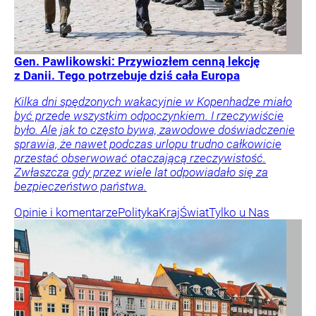
Gen. Pawlikowski: Przywiozłem cenną lekcję
z Danii. Tego potrzebuje dziś cała Europa
Kilka dni spędzonych wakacyjnie w Kopenhadze miało
być przede wszystkim odpoczynkiem. I rzeczywiście
było. Ale jak to często bywa, zawodowe doświadczenie
sprawia, że nawet podczas urlopu trudno całkowicie
przestać obserwować otaczającą rzeczywistość.
Zwłaszcza gdy przez wiele lat odpowiadało się za
bezpieczeństwo państwa.
Opinie i komentarze
Polityka
Kraj
Świat
Tylko u Nas