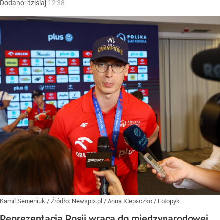
Dodano:
dzisiaj
12:38
Kamil Semeniuk
/ Źródło:
Newspix.pl
/
Anna Klepaczko / Fotopyk
Reprezentacja Rosji wraca do międzynarodowej