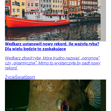
Wędkarz ustanowił nowy rekord. Ile ważyła ryba?
Dla wielu będzie to zaskakujące
Wędkarz złowił rybę, którą trudno nazwać „ogromną”
czy „gigantyczną”. Mimo to wystarczyła by padł nowy
rekord.
Życie
Świat
Sport