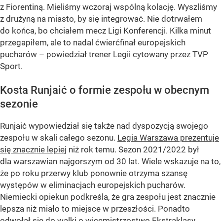
z Fiorentiną. Mieliśmy wczoraj wspólną kolację. Wyszliśmy
z drużyną na miasto, by się integrować. Nie dotrwałem
do końca, bo chciałem mecz Ligi Konferencji. Kilka minut
przegapiłem, ale to nadal ćwierćfinał europejskich
pucharów – powiedział trener Legii cytowany przez TVP
Sport.
Kosta Runjaić o formie zespołu w obecnym
sezonie
Runjaić wypowiedział się także nad dyspozycją swojego
zespołu w skali całego sezonu.
Legia Warszawa prezentuje
się znacznie lepiej
niż rok temu. Sezon 2021/2022 był
dla warszawian najgorszym od 30 lat. Wiele wskazuje na to,
że po roku przerwy klub ponownie otrzyma szansę
występów w eliminacjach europejskich pucharów.
Niemiecki opiekun podkreśla, że gra zespołu jest znacznie
lepsza niż miało to miejsce w przeszłości. Ponadto
odwołał się do walki o wicemistrzostwo Ekstraklasy.