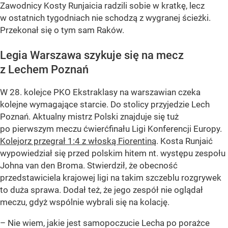
Zawodnicy Kosty Runjaicia radzili sobie w kratkę, lecz
w ostatnich tygodniach nie schodzą z wygranej ścieżki.
Przekonał się o tym sam Raków.
Legia Warszawa szykuje się na mecz
z Lechem Poznań
W 28. kolejce PKO Ekstraklasy na warszawian czeka
kolejne wymagające starcie. Do stolicy przyjedzie Lech
Poznań. Aktualny mistrz Polski znajduje się tuż
po pierwszym meczu ćwierćfinału Ligi Konferencji Europy.
Kolejorz przegrał 1:4 z włoską Fiorentiną
. Kosta Runjaić
wypowiedział się przed polskim hitem nt. występu zespołu
Johna van den Broma. Stwierdził, że obecność
przedstawiciela krajowej ligi na takim szczeblu rozgrywek
to duża sprawa. Dodał też, że jego zespół nie oglądał
meczu, gdyż wspólnie wybrali się na kolację.
– Nie wiem, jakie jest samopoczucie Lecha po porażce