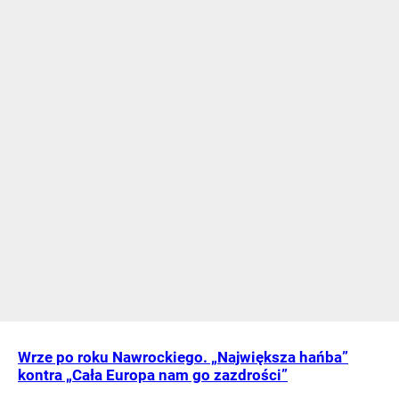
Wrze po roku Nawrockiego. „Największa hańba”
kontra „Cała Europa nam go zazdrości”