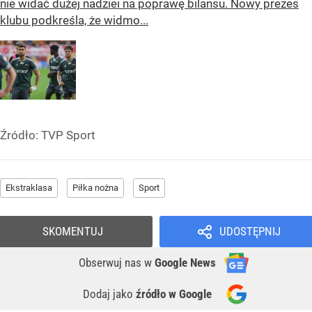
nie widać dużej nadziei na poprawę bilansu. Nowy prezes
klubu podkreśla, że widmo...
Źródło:
TVP Sport
Ekstraklasa
Piłka nożna
Sport
SKOMENTUJ
UDOSTĘPNIJ
Obserwuj nas
w
Google News
Dodaj jako
źródło w Google