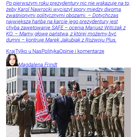
Po pierwszym roku prezydentury nic nie wskazuje na to,
żeby Karol Nawrocki wyciszył spory między dwoma
zwaśnionymi politycznymi obozami. – Dotychczas
największą hańbą na karcie jego prezydentury jest
chyba zawetowanie SAFE – ocenia Mariusz Witczak z
KO. – Mamy głowę państwa, z której możemy być
dumni – kontruje Marek Jakubiak z Rozwoju Plus.
Kraj
Tylko u Nas
Polityka
Opinie i komentarze
Magdalena
Frindt