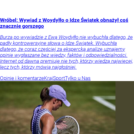
Wróbel: Wywiad z Woydyłło o Idze Świątek obnażył coś
znacznie gorszego
Burza po wywiadzie z Ewą Woydyłło nie wybuchła dlatego, że
padły kontrowersyjne słowa o Idze Świątek. Wybuchła
dlatego, że coraz częściej za ekspercką analizę uznajemy
opinie wygłaszane bez wiedzy, faktów i odpowiedzialności.
Internet od dawna premiuje nie tych, którzy wiedzą najwięcej,
lecz tych, którzy mówią najgłośniej.
Opinie i komentarze
Kraj
Sport
Tylko u Nas