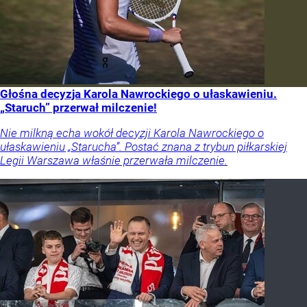
Głośna decyzja Karola Nawrockiego o ułaskawieniu.
„Staruch” przerwał milczenie!
Nie milkną echa wokół decyzji Karola Nawrockiego o
ułaskawieniu „Starucha”. Postać znana z trybun piłkarskiej
Legii Warszawa właśnie przerwała milczenie.