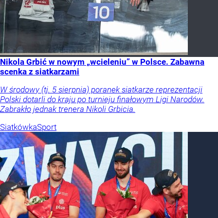
Nikola Grbić w nowym „wcieleniu” w Polsce. Zabawna
scenka z siatkarzami
W środowy (tj. 5 sierpnia) poranek siatkarze reprezentacji
Polski dotarli do kraju po turnieju finałowym Ligi Narodów.
Zabrakło jednak trenera Nikoli Grbicia.
Siatkówka
Sport