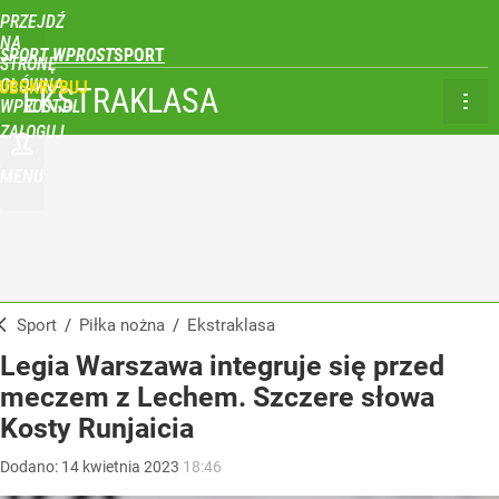
PRZEJDŹ
NA
SPORT WPROST
STRONĘ
GŁÓWNĄ
UBSKRYBUJ
EKSTRAKLASA
WPROST.PL
ZALOGUJ
MENU
Sport
/
Piłka nożna
/
Ekstraklasa
Legia Warszawa integruje się przed
meczem z Lechem. Szczere słowa
Kosty Runjaicia
Dodano:
14
kwietnia
2023
18:46