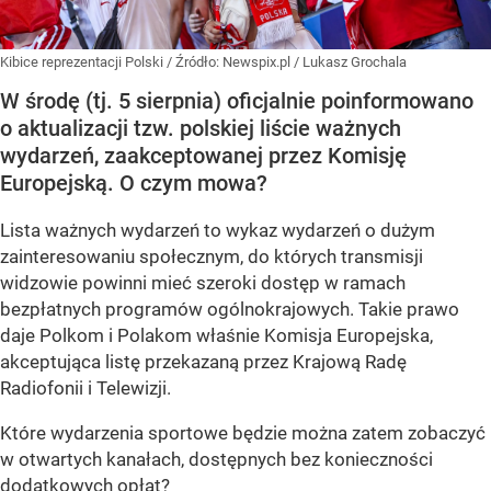
Kibice reprezentacji Polski
/ Źródło:
Newspix.pl
/
Lukasz Grochala
W środę (tj. 5 sierpnia) oficjalnie poinformowano
o aktualizacji tzw. polskiej liście ważnych
wydarzeń, zaakceptowanej przez Komisję
Europejską. O czym mowa?
Lista ważnych wydarzeń to wykaz wydarzeń o dużym
zainteresowaniu społecznym, do których transmisji
widzowie powinni mieć szeroki dostęp w ramach
bezpłatnych programów ogólnokrajowych. Takie prawo
daje Polkom i Polakom właśnie Komisja Europejska,
akceptująca listę przekazaną przez Krajową Radę
Radiofonii i Telewizji.
Które wydarzenia sportowe będzie można zatem zobaczyć
w otwartych kanałach, dostępnych bez konieczności
dodatkowych opłat?