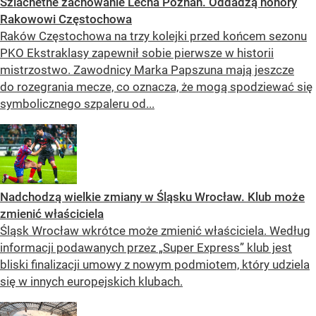
Szlachetne zachowanie Lecha Poznań. Oddadzą honory
Rakowowi Częstochowa
Raków Częstochowa na trzy kolejki przed końcem sezonu
PKO Ekstraklasy zapewnił sobie pierwsze w historii
mistrzostwo. Zawodnicy Marka Papszuna mają jeszcze
do rozegrania mecze, co oznacza, że mogą spodziewać się
symbolicznego szpaleru od...
Nadchodzą wielkie zmiany w Śląsku Wrocław. Klub może
zmienić właściciela
Śląsk Wrocław wkrótce może zmienić właściciela. Według
informacji podawanych przez „Super Express” klub jest
bliski finalizacji umowy z nowym podmiotem, który udziela
się w innych europejskich klubach.