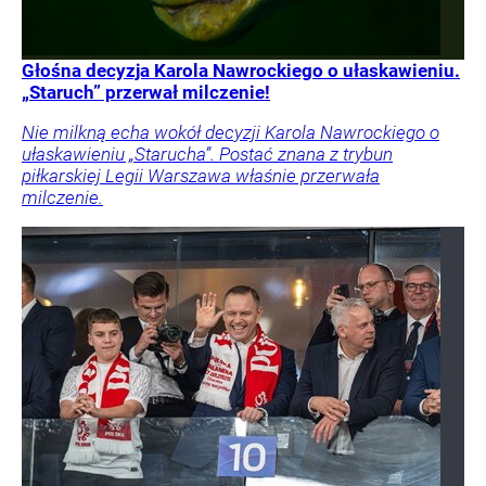
Głośna decyzja Karola Nawrockiego o ułaskawieniu.
„Staruch” przerwał milczenie!
Nie milkną echa wokół decyzji Karola Nawrockiego o
ułaskawieniu „Starucha”. Postać znana z trybun
piłkarskiej Legii Warszawa właśnie przerwała
milczenie.