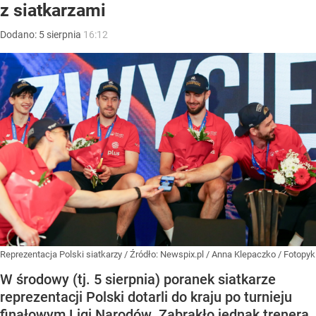
z siatkarzami
Dodano:
5
sierpnia
16:12
Reprezentacja Polski siatkarzy
/ Źródło:
Newspix.pl
/
Anna Klepaczko / Fotopyk
W środowy (tj. 5 sierpnia) poranek siatkarze
reprezentacji Polski dotarli do kraju po turnieju
finałowym Ligi Narodów. Zabrakło jednak trenera