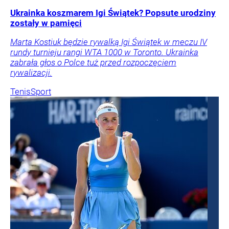
Ukrainka koszmarem Igi Świątek? Popsute urodziny
zostały w pamięci
Marta Kostiuk będzie rywalką Igi Świątek w meczu IV
rundy turnieju rangi WTA 1000 w Toronto. Ukrainka
zabrała głos o Polce tuż przed rozpoczęciem
rywalizacji.
Tenis
Sport