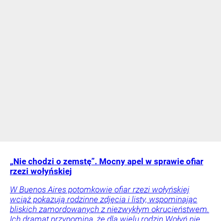
„Nie chodzi o zemstę”. Mocny apel w sprawie ofiar
rzezi wołyńskiej
W Buenos Aires potomkowie ofiar rzezi wołyńskiej
wciąż pokazują rodzinne zdjęcia i listy, wspominając
bliskich zamordowanych z niezwykłym okrucieństwem.
Ich dramat przypomina, że dla wielu rodzin Wołyń nie