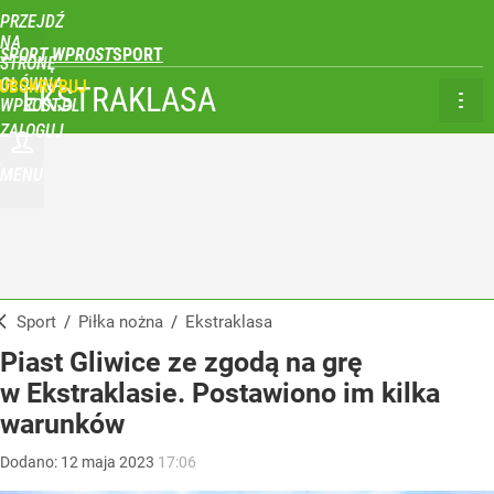
PRZEJDŹ
NA
SPORT WPROST
STRONĘ
GŁÓWNĄ
UBSKRYBUJ
EKSTRAKLASA
WPROST.PL
ZALOGUJ
MENU
Sport
/
Piłka nożna
/
Ekstraklasa
Piast Gliwice ze zgodą na grę
w Ekstraklasie. Postawiono im kilka
warunków
Dodano:
12
maja
2023
17:06