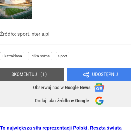
Źródło:
sport.interia.pl
Ekstraklasa
Piłka nożna
Sport
SKOMENTUJ
UDOSTĘPNIJ
1
Obserwuj nas
w
Google News
Dodaj jako
źródło w Google
To największa siła reprezentacji Polski. Reszta świata