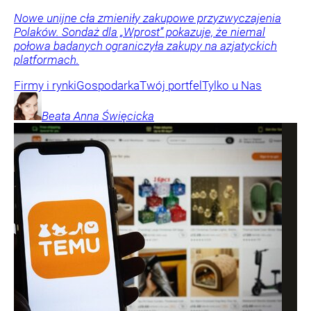
Nowe unijne cła zmieniły zakupowe przyzwyczajenia
Polaków. Sondaż dla „Wprost” pokazuje, że niemal
połowa badanych ograniczyła zakupy na azjatyckich
platformach.
Firmy i rynki
Gospodarka
Twój portfel
Tylko u Nas
Beata Anna
Święcicka