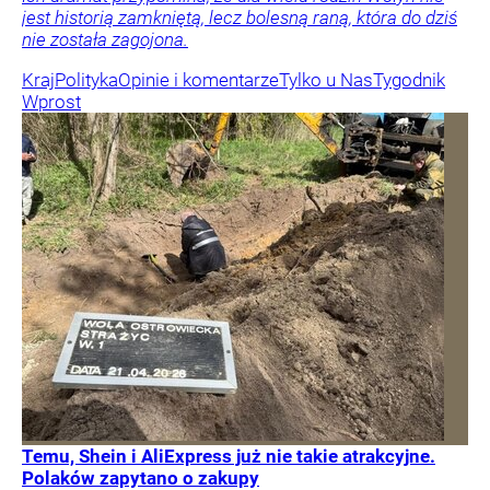
jest historią zamkniętą, lecz bolesną raną, która do dziś
nie została zagojona.
Kraj
Polityka
Opinie i komentarze
Tylko u Nas
Tygodnik
Wprost
Temu, Shein i AliExpress już nie takie atrakcyjne.
Polaków zapytano o zakupy