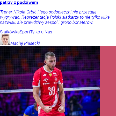
patrzy z podziwem
Trener Nikola Grbić i jego podopieczni nie przestają
wygrywać. Reprezentacja Polski siatkarzy to nie tylko kilka
nazwisk, ale prawdziwy zespół i grono bohaterów.
Siatkówka
Sport
Tylko u Nas
Maciej
Piasecki