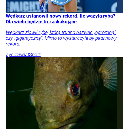
Wędkarz ustanowił nowy rekord. Ile ważyła ryba?
Dla wielu będzie to zaskakujące
Wędkarz złowił rybę, którą trudno nazwać „ogromną”
czy „gigantyczną”. Mimo to wystarczyła by padł nowy
rekord.
Życie
Świat
Sport