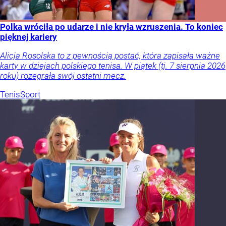
Polka wróciła po udarze i nie kryła wzruszenia. To koniec
pięknej kariery
Alicja Rosolska to z pewnością postać, która zapisała ważne
karty w dziejach polskiego tenisa. W piątek (tj. 7 sierpnia 2026
roku) rozegrała swój ostatni mecz.
Tenis
Sport