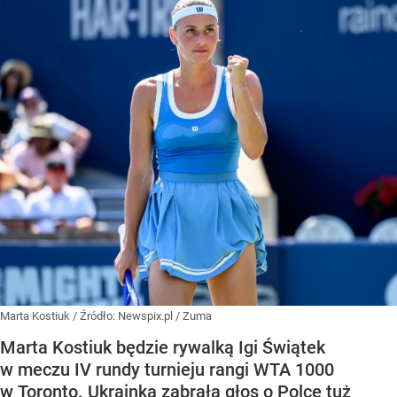
Marta Kostiuk
/ Źródło:
Newspix.pl
/
Zuma
Marta Kostiuk będzie rywalką Igi Świątek
w meczu IV rundy turnieju rangi WTA 1000
w Toronto. Ukrainka zabrała głos o Polce tuż