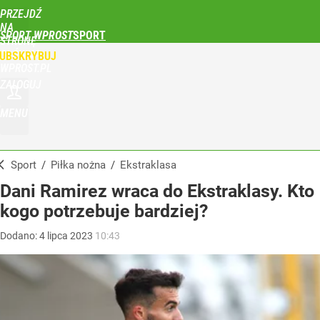
PRZEJDŹ
NA
SPORT WPROST
STRONĘ
GŁÓWNĄ
UBSKRYBUJ
WPROST.PL
ZALOGUJ
MENU
Sport
/
Piłka nożna
/
Ekstraklasa
Dani Ramirez wraca do Ekstraklasy. Kto
kogo potrzebuje bardziej?
Dodano:
4
lipca
2023
10:43