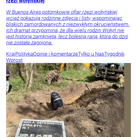
rzezi wołyńskiej
W Buenos Aires potomkowie ofiar rzezi wołyńskiej
wciąż pokazują rodzinne zdjęcia i listy, wspominając
bliskich zamordowanych z niezwykłym okrucieństwem.
Ich dramat przypomina, że dla wielu rodzin Wołyń nie
jest historią zamkniętą, lecz bolesną raną, która do dziś
nie została zagojona.
Kraj
Polityka
Opinie i komentarze
Tylko u Nas
Tygodnik
Wprost