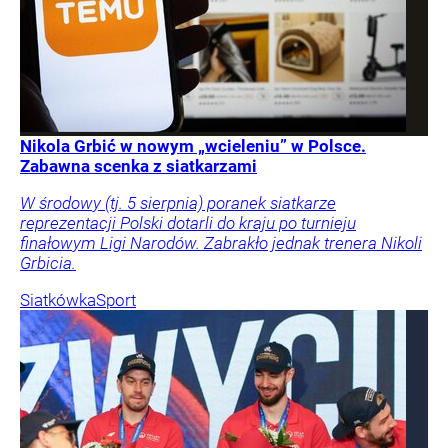
Nikola Grbić w nowym „wcieleniu” w Polsce.
Zabawna scenka z siatkarzami
W środowy (tj. 5 sierpnia) poranek siatkarze
reprezentacji Polski dotarli do kraju po turnieju
finałowym Ligi Narodów. Zabrakło jednak trenera Nikoli
Grbicia.
Siatkówka
Sport