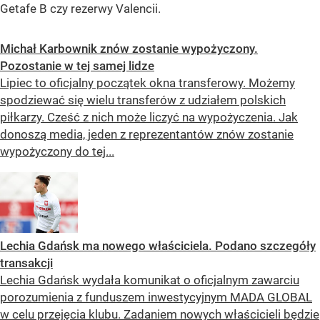
Getafe B czy rezerwy Valencii.
Michał Karbownik znów zostanie wypożyczony.
Pozostanie w tej samej lidze
Lipiec to oficjalny początek okna transferowy. Możemy
spodziewać się wielu transferów z udziałem polskich
piłkarzy. Cześć z nich może liczyć na wypożyczenia. Jak
donoszą media, jeden z reprezentantów znów zostanie
wypożyczony do tej...
Lechia Gdańsk ma nowego właściciela. Podano szczegóły
transakcji
Lechia Gdańsk wydała komunikat o oficjalnym zawarciu
porozumienia z funduszem inwestycyjnym MADA GLOBAL
w celu przejęcia klubu. Zadaniem nowych właścicieli będzie