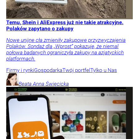
Temu, Shein i AliExpress już nie takie atrakcyjne.
Polaków zapytano o zakupy
Nowe unijne cła zmieniły zakupowe przyzwyczajenia
Polaków. Sondaż dla „Wprost” pokazuje, że niemal
połowa badanych ograniczyła zakupy na azjatyckich
platformach.
Firmy i rynki
Gospodarka
Twój portfel
Tylko u Nas
Beata Anna
Święcicka