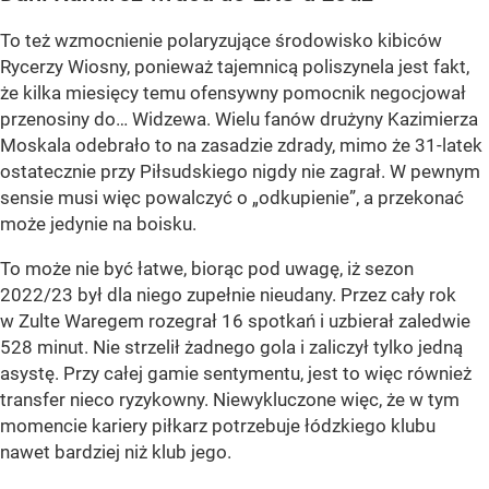
To też wzmocnienie polaryzujące środowisko kibiców
Rycerzy Wiosny, ponieważ tajemnicą poliszynela jest fakt,
że kilka miesięcy temu ofensywny pomocnik negocjował
przenosiny do… Widzewa. Wielu fanów drużyny Kazimierza
Moskala odebrało to na zasadzie zdrady, mimo że 31-latek
ostatecznie przy Piłsudskiego nigdy nie zagrał. W pewnym
sensie musi więc powalczyć o „odkupienie”, a przekonać
może jedynie na boisku.
To może nie być łatwe, biorąc pod uwagę, iż sezon
2022/23 był dla niego zupełnie nieudany. Przez cały rok
w Zulte Waregem rozegrał 16 spotkań i uzbierał zaledwie
528 minut. Nie strzelił żadnego gola i zaliczył tylko jedną
asystę. Przy całej gamie sentymentu, jest to więc również
transfer nieco ryzykowny. Niewykluczone więc, że w tym
momencie kariery piłkarz potrzebuje łódzkiego klubu
nawet bardziej niż klub jego.