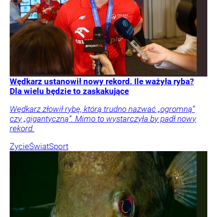
Wędkarz ustanowił nowy rekord. Ile ważyła ryba?
Dla wielu będzie to zaskakujące
Wędkarz złowił rybę, którą trudno nazwać „ogromną”
czy „gigantyczną”. Mimo to wystarczyła by padł nowy
rekord.
Życie
Świat
Sport