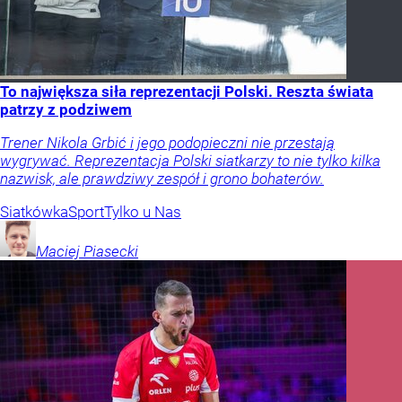
To największa siła reprezentacji Polski. Reszta świata
patrzy z podziwem
Trener Nikola Grbić i jego podopieczni nie przestają
wygrywać. Reprezentacja Polski siatkarzy to nie tylko kilka
nazwisk, ale prawdziwy zespół i grono bohaterów.
Siatkówka
Sport
Tylko u Nas
Maciej
Piasecki