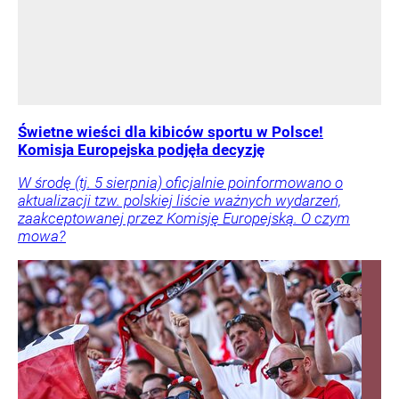
Świetne wieści dla kibiców sportu w Polsce!
Komisja Europejska podjęła decyzję
W środę (tj. 5 sierpnia) oficjalnie poinformowano o
aktualizacji tzw. polskiej liście ważnych wydarzeń,
zaakceptowanej przez Komisję Europejską. O czym
mowa?