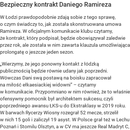
Bezpieczny kontrakt Daniego Ramireza
W Łodzi prawdopodobnie zdają sobie z tego sprawę,
o czym świadczy to, jak została skonstruowana umowa
Ramireza. W oficjalnym komunikacie klubu czytamy,
że kontrakt, który podpisał, będzie obowiązywał zaledwie
przez rok, ale została w nim zawarta klauzula umożliwiająca
prolongatę o jeszcze jeden sezon.
„Wierzymy, że jego ponowny kontakt z łódzką
publicznością będzie równie udany jak poprzedni.
Wówczas Dani swą postawą na boisku zapracował
na miłość ełkaesiackiej widowni” – czytamy
w komunikacie. Przypomniano w nim również, że to właśnie
ofensywny pomocnik był architektem sukcesu, czyli
poprzedniego awansu ŁKS-u do Ekstraklasy w 2019 roku.
W barwach Rycerzy Wiosny rozegrał 52 mecze, strzelił
w nich 15 goli i zaliczył 19 asyst. W Polsce grał też w Lechu
Poznań i Stomilu Olsztyn, a w CV ma jeszcze Real Madryt C,