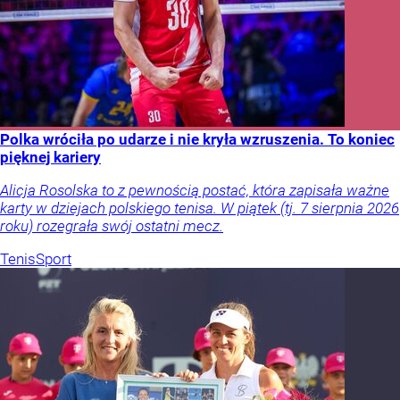
Polka wróciła po udarze i nie kryła wzruszenia. To koniec
pięknej kariery
Alicja Rosolska to z pewnością postać, która zapisała ważne
karty w dziejach polskiego tenisa. W piątek (tj. 7 sierpnia 2026
roku) rozegrała swój ostatni mecz.
Tenis
Sport