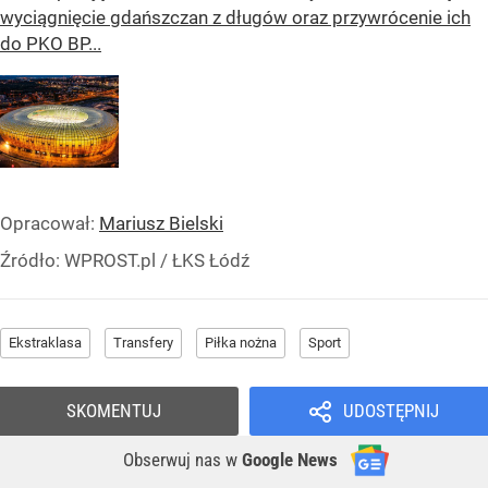
wyciągnięcie gdańszczan z długów oraz przywrócenie ich
do PKO BP...
Opracował:
Mariusz Bielski
Źródło:
WPROST.pl
/
ŁKS Łódź
Ekstraklasa
Transfery
Piłka nożna
Sport
SKOMENTUJ
UDOSTĘPNIJ
Obserwuj nas
w
Google News