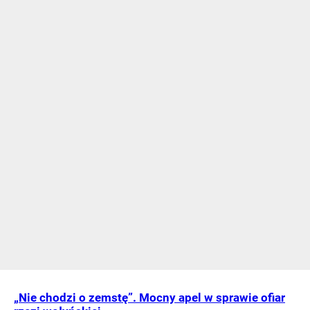
„Nie chodzi o zemstę”. Mocny apel w sprawie ofiar