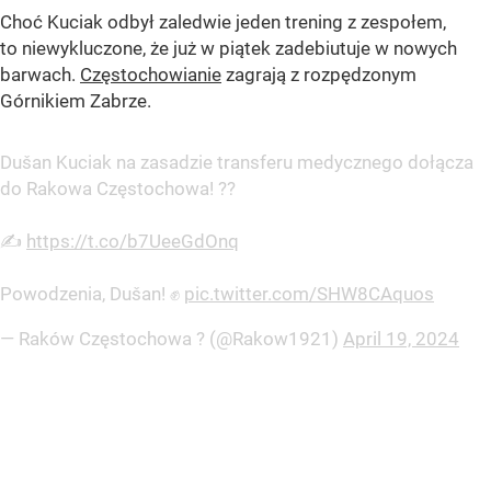
Choć Kuciak odbył zaledwie jeden trening z zespołem,
to niewykluczone, że już w piątek zadebiutuje w nowych
barwach.
Częstochowianie
zagrają z rozpędzonym
Górnikiem Zabrze.
Dušan Kuciak na zasadzie transferu medycznego dołącza
do Rakowa Częstochowa! ??
✍️
https://t.co/b7UeeGdOnq
Powodzenia, Dušan! ✊
pic.twitter.com/SHW8CAquos
— Raków Częstochowa ? (@Rakow1921)
April 19, 2024