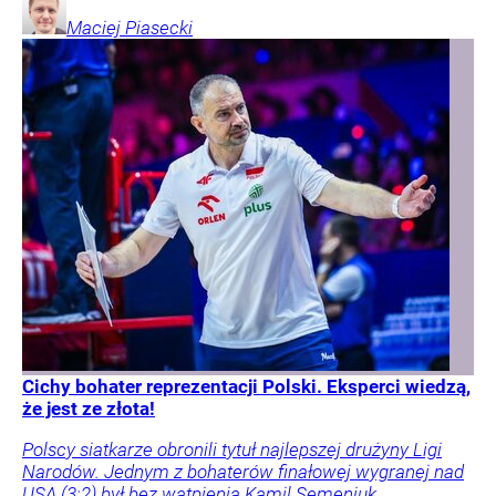
Maciej
Piasecki
Cichy bohater reprezentacji Polski. Eksperci wiedzą,
że jest ze złota!
Polscy siatkarze obronili tytuł najlepszej drużyny Ligi
Narodów. Jednym z bohaterów finałowej wygranej nad
USA (3:2) był bez wątpienia Kamil Semeniuk.