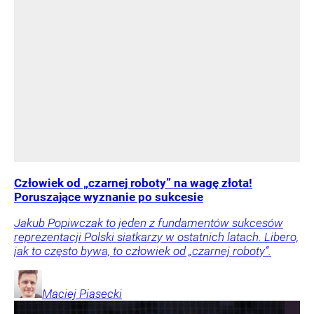
Człowiek od „czarnej roboty” na wagę złota!
Poruszające wyznanie po sukcesie
Jakub Popiwczak to jeden z fundamentów sukcesów
reprezentacji Polski siatkarzy w ostatnich latach. Libero,
jak to często bywa, to człowiek od „czarnej roboty”.
Maciej
Piasecki