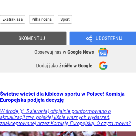
Ekstraklasa
Piłka nożna
Sport
SKOMENTUJ
UDOSTĘPNIJ
Obserwuj nas
w
Google News
Dodaj jako
źródło w Google
Świetne wieści dla kibiców sportu w Polsce! Komisja
Europejska podjęła decyzję
W środę (tj. 5 sierpnia) oficjalnie poinformowano o
aktualizacji tzw. polskiej liście ważnych wydarzeń,
zaakceptowanej przez Komisję Europejską. O czym mowa?