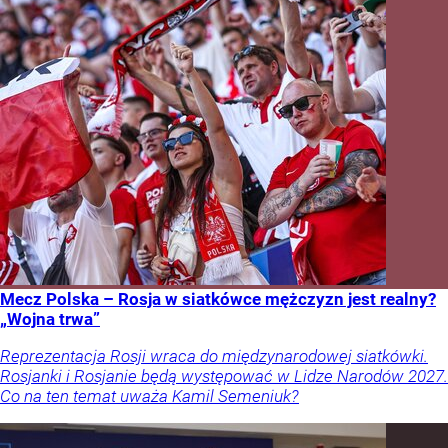
Mecz Polska – Rosja w siatkówce mężczyzn jest realny?
„Wojna trwa”
Reprezentacja Rosji wraca do międzynarodowej siatkówki.
Rosjanki i Rosjanie będą występować w Lidze Narodów 2027.
Co na ten temat uważa Kamil Semeniuk?