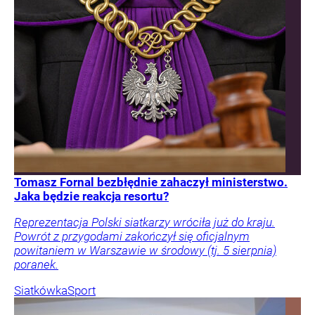
Tomasz Fornal bezbłędnie zahaczył ministerstwo.
Jaka będzie reakcja resortu?
Reprezentacja Polski siatkarzy wróciła już do kraju.
Powrót z przygodami zakończył się oficjalnym
powitaniem w Warszawie w środowy (tj. 5 sierpnia)
poranek.
Siatkówka
Sport