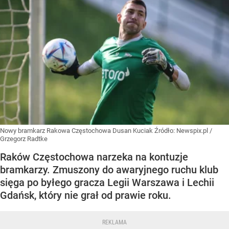
Nowy bramkarz Rakowa Częstochowa Dusan Kuciak
Źródło:
Newspix.pl
/
Grzegorz Radtke
Raków Częstochowa narzeka na kontuzje
bramkarzy. Zmuszony do awaryjnego ruchu klub
sięga po byłego gracza Legii Warszawa i Lechii
Gdańsk, który nie grał od prawie roku.