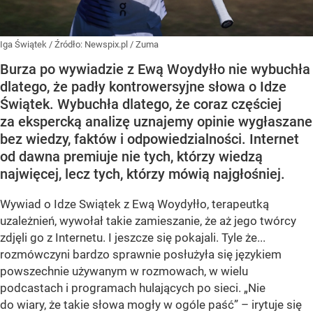
Iga Świątek
/ Źródło:
Newspix.pl
/
Zuma
Burza po wywiadzie z Ewą Woydyłło nie wybuchła
dlatego, że padły kontrowersyjne słowa o Idze
Świątek. Wybuchła dlatego, że coraz częściej
za ekspercką analizę uznajemy opinie wygłaszane
bez wiedzy, faktów i odpowiedzialności. Internet
od dawna premiuje nie tych, którzy wiedzą
najwięcej, lecz tych, którzy mówią najgłośniej.
Wywiad o Idze Swiątek z Ewą Woydyłło, terapeutką
uzależnień, wywołał takie zamieszanie, że aż jego twórcy
zdjęli go z Internetu. I jeszcze się pokajali. Tyle że...
rozmówczyni bardzo sprawnie posłużyła się językiem
powszechnie używanym w rozmowach, w wielu
podcastach i programach hulających po sieci. „Nie
do wiary, że takie słowa mogły w ogóle paść” – irytuje się