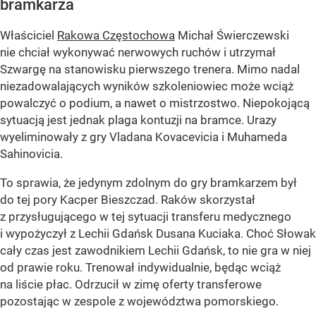
bramkarza
Właściciel
Rakowa Częstochowa
Michał Świerczewski
nie chciał wykonywać nerwowych ruchów i utrzymał
Szwargę na stanowisku pierwszego trenera. Mimo nadal
niezadowalających wyników szkoleniowiec może wciąż
powalczyć o podium, a nawet o mistrzostwo. Niepokojącą
sytuacją jest jednak plaga kontuzji na bramce. Urazy
wyeliminowały z gry Vladana Kovacevicia i Muhameda
Sahinovicia.
To sprawia, że jedynym zdolnym do gry bramkarzem był
do tej pory Kacper Bieszczad. Raków skorzystał
z przysługującego w tej sytuacji transferu medycznego
i wypożyczył z Lechii Gdańsk Dusana Kuciaka. Choć Słowak
cały czas jest zawodnikiem Lechii Gdańsk, to nie gra w niej
od prawie roku. Trenował indywidualnie, będąc wciąż
na liście płac. Odrzucił w zimę oferty transferowe
pozostając w zespole z województwa pomorskiego.