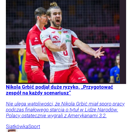
Nikola Grbić podjął duże ryzyko. „Przygotować
zespół na każdy scenariusz”
Nie ulega wątpliwości, że Nikola Grbić miał sporo pracy
podczas finałowego starcia o tytuł w Lidze Narodów.
Polacy ostatecznie wygrali z Amerykanami 3:2.
Siatkówka
Sport