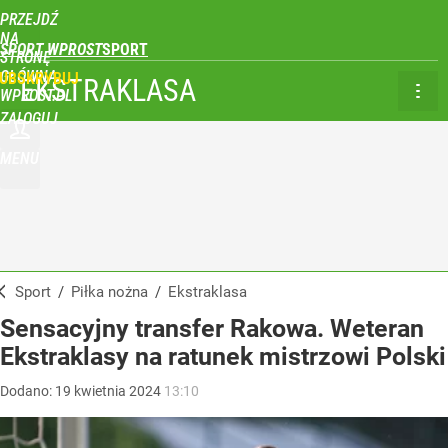
PRZEJDŹ
NA
SPORT WPROST
STRONĘ
GŁÓWNĄ
UBSKRYBUJ
EKSTRAKLASA
WPROST.PL
ZALOGUJ
MENU
Sport
/
Piłka nożna
/
Ekstraklasa
Sensacyjny transfer Rakowa. Weteran
Ekstraklasy na ratunek mistrzowi Polski
Dodano:
19
kwietnia
2024
13:10