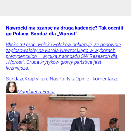
Nawrocki ma szansę na drugą kadencję? Tak ocenili
go Polacy. Sondaż dla „Wprost”
Blisko 39 proc. Polek i Polaków deklaruje, że ponownie
zagłosowałoby na Karola Nawrockiego w wyborach
prezydenckich – wynika z sondażu SW Research dla
„Wprost”. Grupa krytyków głowy państwa jest
liczniejsza.
Sondaże
Kraj
Tylko u Nas
Polityka
Opinie i komentarze
Magdalena
Frindt