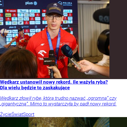
Wędkarz ustanowił nowy rekord. Ile ważyła ryba?
Dla wielu będzie to zaskakujące
Wędkarz złowił rybę, którą trudno nazwać „ogromną” czy
„gigantyczną”. Mimo to wystarczyła by padł nowy rekord.
Życie
Świat
Sport