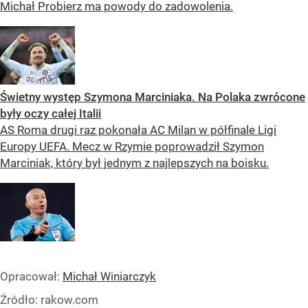
Michał Probierz ma powody do zadowolenia.
Świetny występ Szymona Marciniaka. Na Polaka zwrócone
były oczy całej Italii
AS Roma drugi raz pokonała AC Milan w półfinale Ligi
Europy UEFA. Mecz w Rzymie poprowadził Szymon
Marciniak, który był jednym z najlepszych na boisku.
Opracował:
Michał Winiarczyk
Źródło:
rakow.com