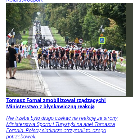
Tomasz Fornal zmobilizował rządzących!
Ministerstwo z błyskawiczną reakcją
Nie trzeba było długo czekać na reakcję ze strony
Ministerstwa Sportu i Turystyki na apel Tomasza
Fornala. Polscy siatkarze otrzymali to, czego
potrzebowali.