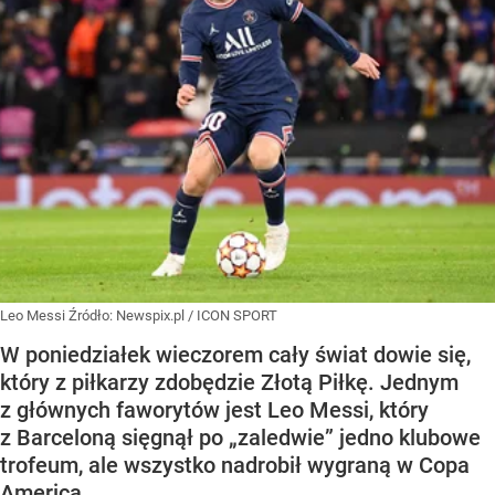
Leo Messi
Źródło:
Newspix.pl
/
ICON SPORT
W poniedziałek wieczorem cały świat dowie się,
który z piłkarzy zdobędzie Złotą Piłkę. Jednym
z głównych faworytów jest Leo Messi, który
z Barceloną sięgnął po „zaledwie” jedno klubowe
trofeum, ale wszystko nadrobił wygraną w Copa
America.