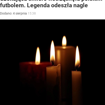
futbolem. Legenda odeszła nagle
Dodano:
4
sierpnia
15:38