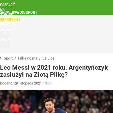
PRZEJDŹ
NA
SPORT WPROST
STRONĘ
GŁÓWNĄ
UBSKRYBUJ
WPROST.PL
ZALOGUJ
MENU
Sport
/
Piłka nożna
/
La Liga
Leo Messi w 2021 roku. Argentyńczyk
zasłużył na Złotą Piłkę?
Dodano:
29
listopada
2021
18:01