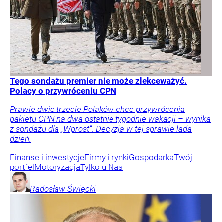
Tego sondażu premier nie może zlekceważyć.
Polacy o przywróceniu CPN
Prawie dwie trzecie Polaków chce przywrócenia
pakietu CPN na dwa ostatnie tygodnie wakacji – wynika
z sondażu dla „Wprost”. Decyzja w tej sprawie lada
dzień.
Finanse i inwestycje
Firmy i rynki
Gospodarka
Twój
portfel
Motoryzacja
Tylko u Nas
Radosław
Święcki