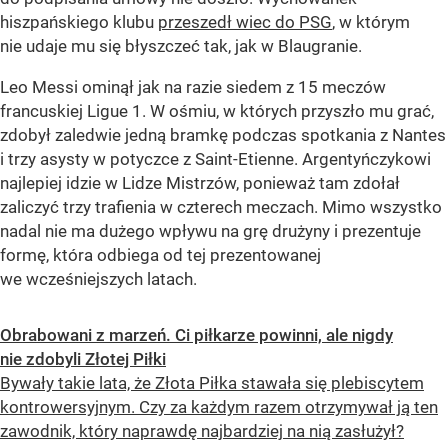
hiszpańskiego klubu
przeszedł wiec do PSG
, w którym
nie udaje mu się błyszczeć tak, jak w Blaugranie.
Leo Messi ominął jak na razie siedem z 15 meczów
francuskiej Ligue 1. W ośmiu, w których przyszło mu grać,
zdobył zaledwie jedną bramkę podczas spotkania z Nantes
i trzy asysty w potyczce z Saint-Etienne. Argentyńczykowi
najlepiej idzie w Lidze Mistrzów, ponieważ tam zdołał
zaliczyć trzy trafienia w czterech meczach. Mimo wszystko
nadal nie ma dużego wpływu na grę drużyny i prezentuje
formę, która odbiega od tej prezentowanej
we wcześniejszych latach.
Obrabowani z marzeń. Ci piłkarze powinni, ale nigdy
nie zdobyli Złotej Piłki
Bywały takie lata, że Złota Piłka stawała się plebiscytem
kontrowersyjnym. Czy za każdym razem otrzymywał ją ten
zawodnik, który naprawdę najbardziej na nią zasłużył?