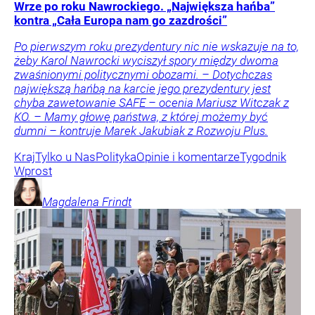
Wrze po roku Nawrockiego. „Największa hańba”
kontra „Cała Europa nam go zazdrości”
Po pierwszym roku prezydentury nic nie wskazuje na to,
żeby Karol Nawrocki wyciszył spory między dwoma
zwaśnionymi politycznymi obozami. – Dotychczas
największą hańbą na karcie jego prezydentury jest
chyba zawetowanie SAFE – ocenia Mariusz Witczak z
KO. – Mamy głowę państwa, z której możemy być
dumni – kontruje Marek Jakubiak z Rozwoju Plus.
Kraj
Tylko u Nas
Polityka
Opinie i komentarze
Tygodnik
Wprost
Magdalena
Frindt