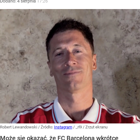
Dodano:
4
sierpnia
17:26
Robert Lewandowski
/ Źródło:
Instagram
/
_rl9 / Zrzut ekranu
Może się okazać, że FC Barcelona wkrótce