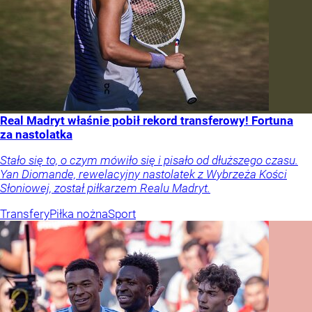
Real Madryt właśnie pobił rekord transferowy! Fortuna
za nastolatka
Stało się to, o czym mówiło się i pisało od dłuższego czasu.
Yan Diomande, rewelacyjny nastolatek z Wybrzeża Kości
Słoniowej, został piłkarzem Realu Madryt.
Transfery
Piłka nożna
Sport