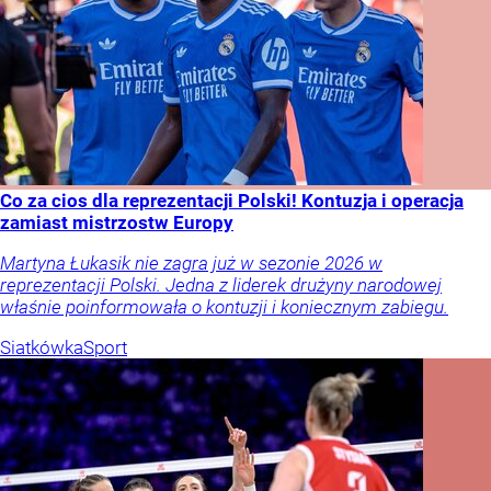
Co za cios dla reprezentacji Polski! Kontuzja i operacja
zamiast mistrzostw Europy
Martyna Łukasik nie zagra już w sezonie 2026 w
reprezentacji Polski. Jedna z liderek drużyny narodowej
właśnie poinformowała o kontuzji i koniecznym zabiegu.
Siatkówka
Sport