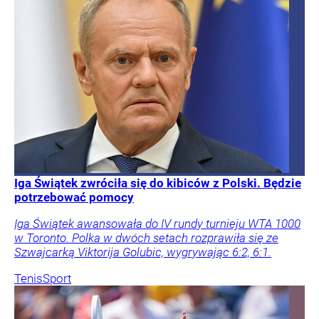
Iga Świątek zwróciła się do kibiców z Polski. Będzie
potrzebować pomocy
Iga Świątek awansowała do IV rundy turnieju WTA 1000
w Toronto. Polka w dwóch setach rozprawiła się ze
Szwajcarką Viktorija Golubic, wygrywając 6:2, 6:1.
Tenis
Sport