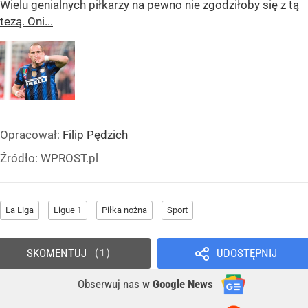
Wielu genialnych piłkarzy na pewno nie zgodziłoby się z tą
tezą. Oni...
Opracował:
Filip Pędzich
Źródło:
WPROST.pl
La Liga
Ligue 1
Piłka nożna
Sport
SKOMENTUJ
UDOSTĘPNIJ
1
Obserwuj nas
w
Google News