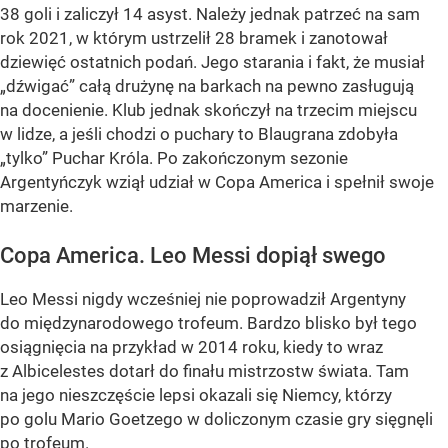
38 goli i zaliczył 14 asyst. Należy jednak patrzeć na sam
rok 2021, w którym ustrzelił 28 bramek i zanotował
dziewięć ostatnich podań. Jego starania i fakt, że musiał
„dźwigać” całą drużynę na barkach na pewno zasługują
na docenienie. Klub jednak skończył na trzecim miejscu
w lidze, a jeśli chodzi o puchary to Blaugrana zdobyła
„tylko” Puchar Króla. Po zakończonym sezonie
Argentyńczyk wziął udział w Copa America i spełnił swoje
marzenie.
Copa America. Leo Messi dopiął swego
Leo Messi nigdy wcześniej nie poprowadził Argentyny
do międzynarodowego trofeum. Bardzo blisko był tego
osiągnięcia na przykład w 2014 roku, kiedy to wraz
z Albicelestes dotarł do finału mistrzostw świata. Tam
na jego nieszczęście lepsi okazali się Niemcy, którzy
po golu Mario Goetzego w doliczonym czasie gry sięgnęli
po trofeum.