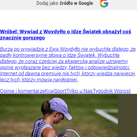
Dodaj jako
źródło w Google
Wróbel: Wywiad z Woydyłło o Idze Świątek obnażył coś
znacznie gorszego
Burza po wywiadzie z Ewą Woydyłło nie wybuchła dlatego, że
padły kontrowersyjne słowa o Idze Świątek. Wybuchła
dlatego, że coraz częściej za ekspercką analizę uznajemy
opinie wygłaszane bez wiedzy, faktów i odpowiedzialności.
Internet od dawna premiuje nie tych, którzy wiedzą najwięcej,
lecz tych, którzy mówią najgłośniej.
Opinie i komentarze
Kraj
Sport
Tylko u Nas
Tygodnik Wprost