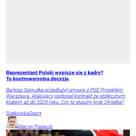
Reprezentant Polski wypisze się z kadry?
To kontrowersyjna decyzja
Bartosz Gomułka przedłużył umowę z PGE Projektem
Warszawa. Atakujący podpisał kontrakt ze stołecznym
klubem aż do 2029 roku. Czy to słuszny krok 24-latka?
Siatkówka
Sport
Maciej
Piasecki