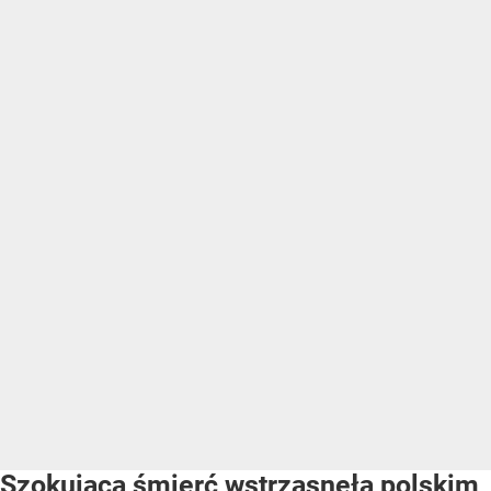
Szokująca śmierć wstrząsnęła polskim