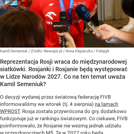
Kamil Semeniuk
/ Źródło:
Newspix.pl
/
Anna Klepaczko / Fotopyk
Reprezentacja Rosji wraca do międzynarodowej
siatkówki. Rosjanki i Rosjanie będą występować
w Lidze Narodów 2027. Co na ten temat uważa
Kamil Semeniuk?
O decyzji wydanej przez światową federację FIVB
informowaliśmy we wtorek (tj. 4 sierpnia)
na łamach
WPROST
. Rosja została przywrócona do gry, dodatkowo
funkcjonuje już w rankingu światowym. Co ciekawe, FIVB
poinformowało, że Rosjanie nie wezmą jednak udziału
w przyszłorocznych MŚ. Te w 2027 roku będą