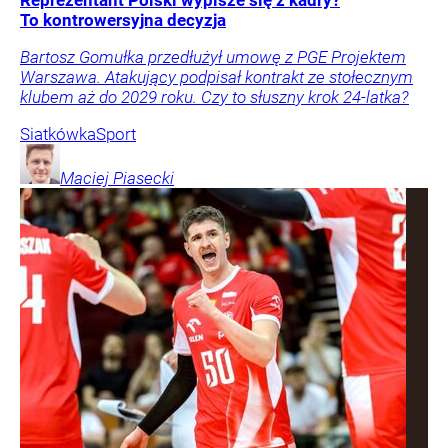
Reprezentant Polski wypisze się z kadry?
To kontrowersyjna decyzja
Bartosz Gomułka przedłużył umowę z PGE Projektem
Warszawa. Atakujący podpisał kontrakt ze stołecznym
klubem aż do 2029 roku. Czy to słuszny krok 24-latka?
Siatkówka
Sport
Maciej
Piasecki