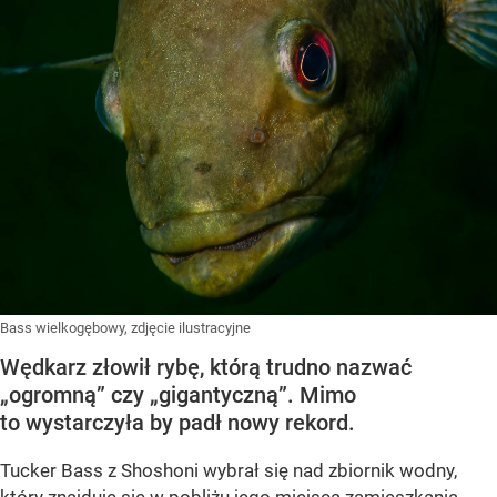
Bass wielkogębowy, zdjęcie ilustracyjne
Wędkarz złowił rybę, którą trudno nazwać
„ogromną” czy „gigantyczną”. Mimo
to wystarczyła by padł nowy rekord.
Tucker Bass z Shoshoni
wybrał się nad zbiornik wodny,