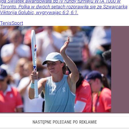
Iga Świątek awansowała do IV rundy turnieju WTA 1000 w
Toronto. Polka w dwóch setach rozprawiła się ze Szwajcarką
Viktorija Golubic, wygrywając 6:2, 6:1.
Tenis
Sport