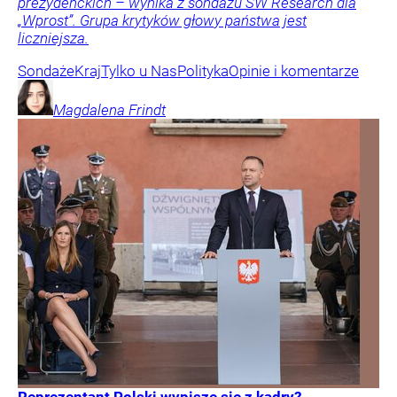
prezydenckich – wynika z sondażu SW Research dla
„Wprost”. Grupa krytyków głowy państwa jest
liczniejsza.
Sondaże
Kraj
Tylko u Nas
Polityka
Opinie i komentarze
Magdalena
Frindt