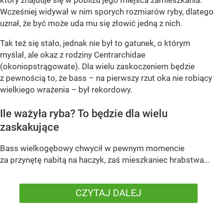
który znajduje się w pobliżu jego miejsca zamieszkania.
Wcześniej widywał w nim sporych rozmiarów ryby, dlatego
uznał, że być może uda mu się złowić jedną z nich.
Tak też się stało, jednak nie był to gatunek, o którym
myślał, ale okaz z rodziny Centrarchidae
(okoniopstrągowate). Dla wielu zaskoczeniem będzie
z pewnością to, że bass – na pierwszy rzut oka nie robiący
wielkiego wrażenia – był rekordowy.
Ile ważyła ryba? To będzie dla wielu
zaskakujące
Bass wielkogębowy chwycił w pewnym momencie
za przynętę nabitą na haczyk, zaś mieszkaniec hrabstwa...
CZYTAJ DALEJ