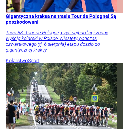
Gigantyczna kraksa na trasie Tour de Pologne! Są
poszkodowani
Trwa 83. Tour de Pologne, czyli najbardziej znany
wyścig kolarski w Polsce. Niestety, podczas
czwartkowego (tj. 6 sierpnia) etapu doszło do
gigantycznej kraksy.
Kolarstwo
Sport