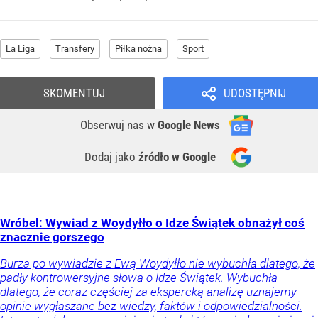
La Liga
Transfery
Piłka nożna
Sport
SKOMENTUJ
UDOSTĘPNIJ
Obserwuj nas
w
Google News
Dodaj jako
źródło w Google
Wróbel: Wywiad z Woydyłło o Idze Świątek obnażył coś
znacznie gorszego
Burza po wywiadzie z Ewą Woydyłło nie wybuchła dlatego, że
padły kontrowersyjne słowa o Idze Świątek. Wybuchła
dlatego, że coraz częściej za ekspercką analizę uznajemy
opinie wygłaszane bez wiedzy, faktów i odpowiedzialności.