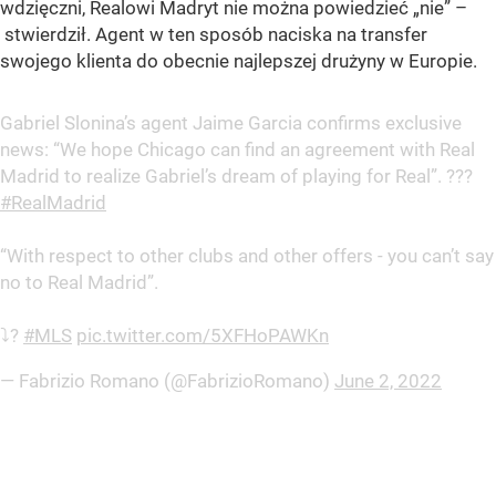
wdzięczni, Realowi Madryt nie można powiedzieć „nie” –
stwierdził. Agent w ten sposób naciska na transfer
swojego klienta do obecnie najlepszej drużyny w Europie.
Gabriel Slonina’s agent Jaime Garcia confirms exclusive
news: “We hope Chicago can find an agreement with Real
Madrid to realize Gabriel’s dream of playing for Real”. ???
#RealMadrid
“With respect to other clubs and other offers - you can’t say
no to Real Madrid”.
⤵️?
#MLS
pic.twitter.com/5XFHoPAWKn
— Fabrizio Romano (@FabrizioRomano)
June 2, 2022