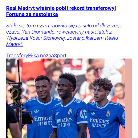
Real Madryt właśnie pobił rekord transferowy!
Fortuna za nastolatka
Stało się to, o czym mówiło się i pisało od dłuższego
czasu. Yan Diomande, rewelacyjny nastolatek z
Wybrzeża Kości Słoniowej, został piłkarzem Realu
Madryt.
Transfery
Piłka nożna
Sport