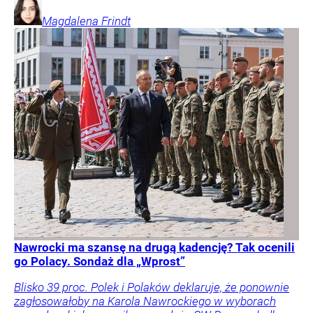
Magdalena
Frindt
Nawrocki ma szansę na drugą kadencję? Tak ocenili
go Polacy. Sondaż dla „Wprost”
Blisko 39 proc. Polek i Polaków deklaruje, że ponownie
zagłosowałoby na Karola Nawrockiego w wyborach