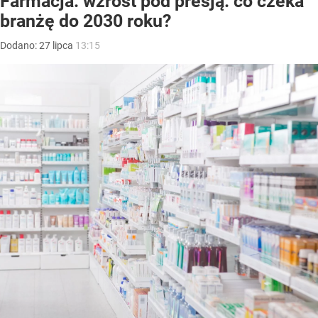
Farmacja: wzrost pod presją. co czeka
branżę do 2030 roku?
Dodano:
27
lipca
13:15