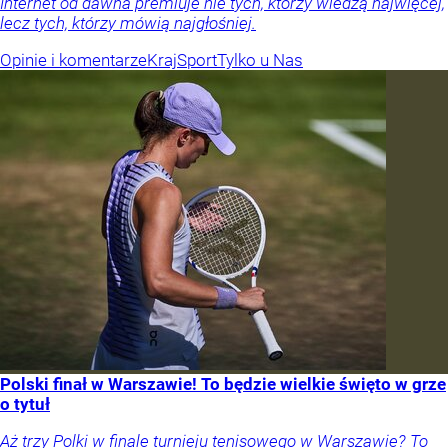
Internet od dawna premiuje nie tych, którzy wiedzą najwięcej,
lecz tych, którzy mówią najgłośniej.
Opinie i komentarze
Kraj
Sport
Tylko u Nas
Polski finał w Warszawie! To będzie wielkie święto w grze
o tytuł
Aż trzy Polki w finale turnieju tenisowego w Warszawie? To