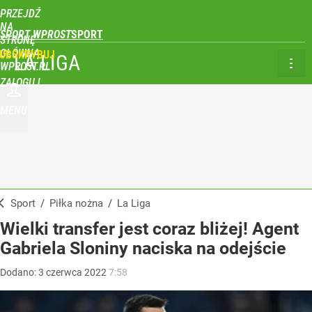
PRZEJDŹ
NA
SPORT WPROST
STRONĘ
GŁÓWNĄ
UBSKRYBUJ
LA LIGA
WPROST.PL
ZALOGUJ
MENU
Sport
/
Piłka nożna
/
La Liga
Wielki transfer jest coraz bliżej! Agent
Gabriela Sloniny naciska na odejście
Dodano:
3
czerwca
2022
7:58