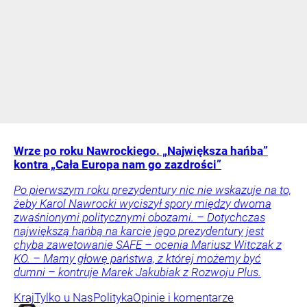
Wrze po roku Nawrockiego. „Największa hańba”
kontra „Cała Europa nam go zazdrości”
Po pierwszym roku prezydentury nic nie wskazuje na to,
żeby Karol Nawrocki wyciszył spory między dwoma
zwaśnionymi politycznymi obozami. – Dotychczas
największą hańbą na karcie jego prezydentury jest
chyba zawetowanie SAFE – ocenia Mariusz Witczak z
KO. – Mamy głowę państwa, z której możemy być
dumni – kontruje Marek Jakubiak z Rozwoju Plus.
Kraj
Tylko u Nas
Polityka
Opinie i komentarze