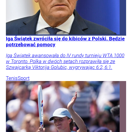
Iga Świątek zwróciła się do kibiców z Polski. Będzie
potrzebować pomocy
Iga Świątek awansowała do IV rundy turnieju WTA 1000
w Toronto. Polka w dwóch setach rozprawiła się ze
Szwajcarką Viktorija Golubic, wygrywając 6:2, 6:1.
Tenis
Sport