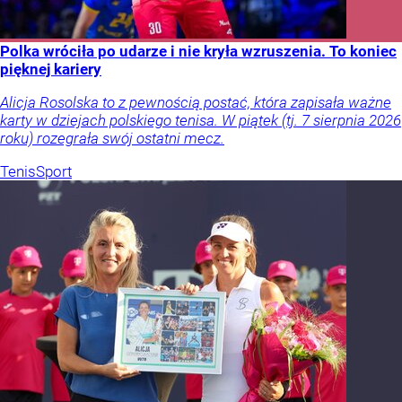
Polka wróciła po udarze i nie kryła wzruszenia. To koniec
pięknej kariery
Alicja Rosolska to z pewnością postać, która zapisała ważne
karty w dziejach polskiego tenisa. W piątek (tj. 7 sierpnia 2026
roku) rozegrała swój ostatni mecz.
Tenis
Sport