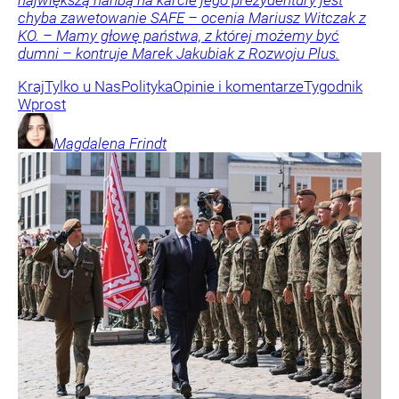
największą hańbą na karcie jego prezydentury jest
chyba zawetowanie SAFE – ocenia Mariusz Witczak z
KO. – Mamy głowę państwa, z której możemy być
dumni – kontruje Marek Jakubiak z Rozwoju Plus.
Kraj
Tylko u Nas
Polityka
Opinie i komentarze
Tygodnik
Wprost
Magdalena
Frindt