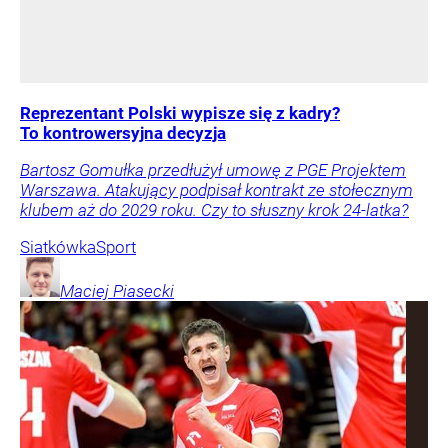
Reprezentant Polski wypisze się z kadry?
To kontrowersyjna decyzja
Bartosz Gomułka przedłużył umowę z PGE Projektem
Warszawa. Atakujący podpisał kontrakt ze stołecznym
klubem aż do 2029 roku. Czy to słuszny krok 24-latka?
Siatkówka
Sport
Maciej
Piasecki