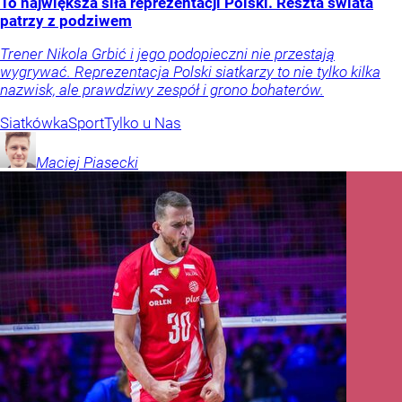
To największa siła reprezentacji Polski. Reszta świata
patrzy z podziwem
Trener Nikola Grbić i jego podopieczni nie przestają
wygrywać. Reprezentacja Polski siatkarzy to nie tylko kilka
nazwisk, ale prawdziwy zespół i grono bohaterów.
Siatkówka
Sport
Tylko u Nas
Maciej
Piasecki