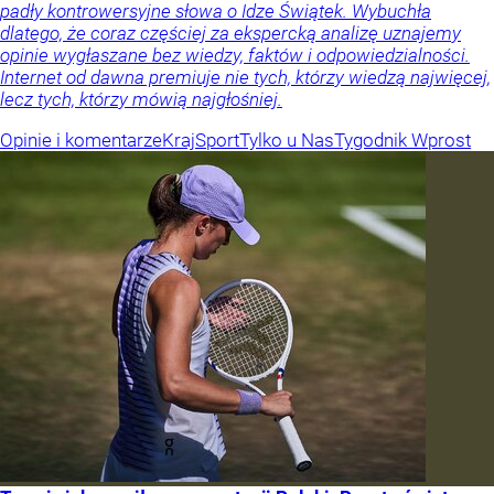
padły kontrowersyjne słowa o Idze Świątek. Wybuchła
dlatego, że coraz częściej za ekspercką analizę uznajemy
opinie wygłaszane bez wiedzy, faktów i odpowiedzialności.
Internet od dawna premiuje nie tych, którzy wiedzą najwięcej,
lecz tych, którzy mówią najgłośniej.
Opinie i komentarze
Kraj
Sport
Tylko u Nas
Tygodnik Wprost