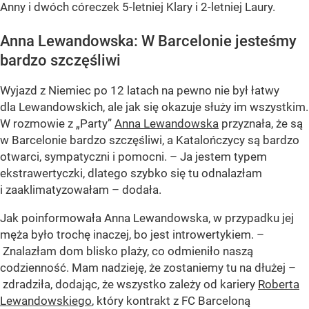
Anny i dwóch córeczek 5-letniej Klary i 2-letniej Laury.
Anna Lewandowska: W Barcelonie jesteśmy
bardzo szczęśliwi
Wyjazd z Niemiec po 12 latach na pewno nie był łatwy
dla Lewandowskich, ale jak się okazuje służy im wszystkim.
W rozmowie z „Party”
Anna Lewandowska
przyznała, że są
w Barcelonie bardzo szczęśliwi, a Katalończycy są bardzo
otwarci, sympatyczni i pomocni. – Ja jestem typem
ekstrawertyczki, dlatego szybko się tu odnalazłam
i zaaklimatyzowałam – dodała.
Jak poinformowała Anna Lewandowska, w przypadku jej
męża było trochę inaczej, bo jest introwertykiem. –
Znalazłam dom blisko plaży, co odmieniło naszą
codzienność. Mam nadzieję, że zostaniemy tu na dłużej –
zdradziła, dodając, że wszystko zależy od kariery
Roberta
Lewandowskiego
, który kontrakt z FC Barceloną