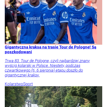
Gigantyczna kraksa na trasie Tour de Pologne! Są
poszkodowani
Trwa 83. Tour de Pologne, czyli najbardziej znany
wyścig kolarski w Polsce. Niestety, podczas
czwartkowego (tj. 6 sierpnia) etapu doszło do
gigantycznej kraksy.
Kolarstwo
Sport