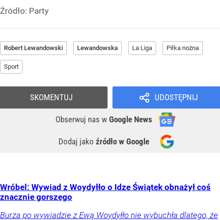
Źródło:
Party
Robert Lewandowski
Lewandowska
La Liga
Piłka nożna
Sport
SKOMENTUJ
UDOSTĘPNIJ
Obserwuj nas
w
Google News
Dodaj jako
źródło w Google
Wróbel: Wywiad z Woydyłło o Idze Świątek obnażył coś
znacznie gorszego
Burza po wywiadzie z Ewą Woydyłło nie wybuchła dlatego, że