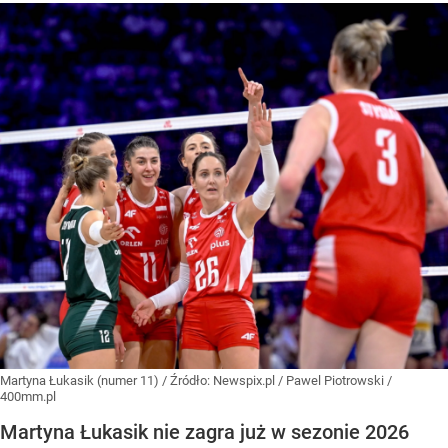
Martyna Łukasik (numer 11)
/ Źródło:
Newspix.pl
/
Pawel Piotrowski /
400mm.pl
Martyna Łukasik nie zagra już w sezonie 2026