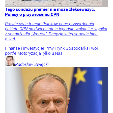
Tego sondażu premier nie może zlekceważyć.
Polacy o przywróceniu CPN
Prawie dwie trzecie Polaków chce przywrócenia
pakietu CPN na dwa ostatnie tygodnie wakacji – wynika
z sondażu dla „Wprost”. Decyzja w tej sprawie lada
dzień.
Finanse i inwestycje
Firmy i rynki
Gospodarka
Twój
portfel
Motoryzacja
Tylko u Nas
Radosław
Święcki