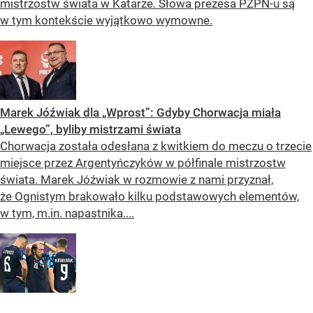
mistrzostw świata w Katarze. Słowa prezesa PZPN-u są
w tym kontekście wyjątkowo wymowne.
Marek Jóźwiak dla „Wprost”: Gdyby Chorwacja miała
„Lewego”, byliby mistrzami świata
Chorwacja została odesłana z kwitkiem do meczu o trzecie
miejsce przez Argentyńczyków w półfinale mistrzostw
świata. Marek Jóźwiak w rozmowie z nami przyznał,
że Ognistym brakowało kilku podstawowych elementów,
w tym, m.in. napastnika....