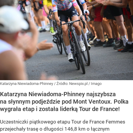
Katarzyna Niewiadoma-Phinney
/ Źródło:
Newspix.pl
/
Imago
Katarzyna Niewiadoma-Phinney najszybsza
na słynnym podjeździe pod Mont Ventoux. Polka
wygrała etap i została liderką Tour de France!
Uczestniczki piątkowego etapu Tour de France Femmes
przejechały trasę o długości 146,8 km o łącznym