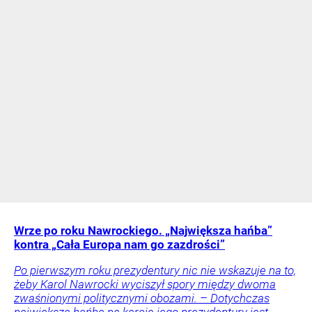
Wrze po roku Nawrockiego. „Największa hańba”
kontra „Cała Europa nam go zazdrości”
Po pierwszym roku prezydentury nic nie wskazuje na to,
żeby Karol Nawrocki wyciszył spory między dwoma
zwaśnionymi politycznymi obozami. – Dotychczas