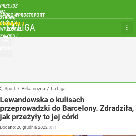
PRZEJDŹ
NA
SPORT WPROST
STRONĘ
GŁÓWNĄ
UBSKRYBUJ
LA LIGA
WPROST.PL
ZALOGUJ
MENU
Sport
/
Piłka nożna
/
La Liga
Lewandowska o kulisach
przeprowadzki do Barcelony. Zdradziła,
jak przeżyły to jej córki
Dodano:
20
grudnia
2022
8:11