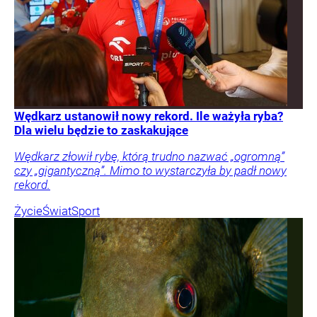
Wędkarz ustanowił nowy rekord. Ile ważyła ryba?
Dla wielu będzie to zaskakujące
Wędkarz złowił rybę, którą trudno nazwać „ogromną”
czy „gigantyczną”. Mimo to wystarczyła by padł nowy
rekord.
Życie
Świat
Sport