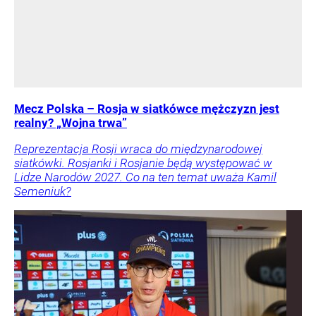
Mecz Polska – Rosja w siatkówce mężczyzn jest
realny? „Wojna trwa”
Reprezentacja Rosji wraca do międzynarodowej
siatkówki. Rosjanki i Rosjanie będą występować w
Lidze Narodów 2027. Co na ten temat uważa Kamil
Semeniuk?