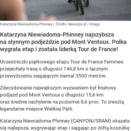
Katarzyna Niewiadoma-Phinney
/ Źródło:
Newspix.pl
/
Imago
Katarzyna Niewiadoma-Phinney najszybsza
na słynnym podjeździe pod Mont Ventoux. Polka
wygrała etap i została liderką Tour de France!
Uczestniczki piątkowego etapu Tour de France Femmes
przejechały trasę o długości 146,8 km o łącznym
przewyższeniu sięgającym niemal 3500 metrów.
Zdecydowanie największym wyzwaniem był finałowy
podjazd pod Mont Ventoux o długości 15,6 km
oraz średnie nachylenie na poziomie 8,6 proc. To zresztą
legendarne miejsce Wielkiej Pętli.
Katarzyna Niewiadoma-Phinney (CANYON//SRAM) okazała
się najlepsza, wygrywając etap i sięgając po żółtą koszulkę