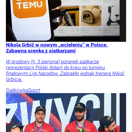
Nikola Grbić w nowym „wcieleniu” w Polsce.
Zabawna scenka z siatkarzami
W środowy (tj. 5 sierpnia) poranek siatkarze
reprezentacji Polski dotarli do kraju po turnieju
finałowym Ligi Narodów. Zabrakło jednak trenera Nikoli
Grbicia.
Siatkówka
Sport