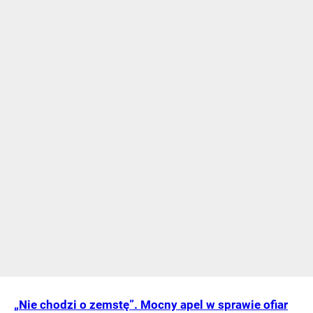
„Nie chodzi o zemstę”. Mocny apel w sprawie ofiar