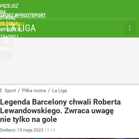
PRZEJDŹ
NA
SPORT WPROST
STRONĘ
GŁÓWNĄ
UBSKRYBUJ
LA LIGA
WPROST.PL
ZALOGUJ
MENU
Sport
/
Piłka nożna
/
La Liga
Legenda Barcelony chwali Roberta
Lewandowskiego. Zwraca uwagę
nie tylko na gole
Dodano:
15
maja
2023
12:14