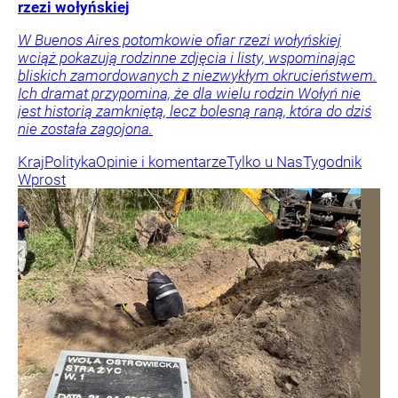
rzezi wołyńskiej
W Buenos Aires potomkowie ofiar rzezi wołyńskiej
wciąż pokazują rodzinne zdjęcia i listy, wspominając
bliskich zamordowanych z niezwykłym okrucieństwem.
Ich dramat przypomina, że dla wielu rodzin Wołyń nie
jest historią zamkniętą, lecz bolesną raną, która do dziś
nie została zagojona.
Kraj
Polityka
Opinie i komentarze
Tylko u Nas
Tygodnik
Wprost