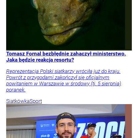
Tomasz Fornal bezbłędnie zahaczył ministerstwo.
Jaka będzie reakcja resortu?
Reprezentacja Polski siatkarzy wróciła już do kraju.
Powrót z przygodami zakończył się oficjalnym
powitaniem w Warszawie w środowy (tj. 5 sierpnia)
poranek.
Siatkówka
Sport