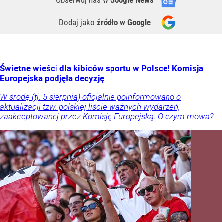
Obserwuj nas
w
Google News
Dodaj jako
źródło w Google
Świetne wieści dla kibiców sportu w Polsce! Komisja
Europejska podjęła decyzję
W środę (tj. 5 sierpnia) oficjalnie poinformowano o
aktualizacji tzw. polskiej liście ważnych wydarzeń,
zaakceptowanej przez Komisję Europejską. O czym mowa?