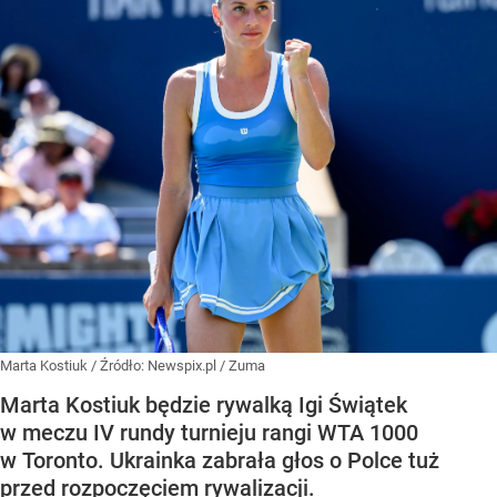
Marta Kostiuk
/ Źródło:
Newspix.pl
/
Zuma
Marta Kostiuk będzie rywalką Igi Świątek
w meczu IV rundy turnieju rangi WTA 1000
w Toronto. Ukrainka zabrała głos o Polce tuż
przed rozpoczęciem rywalizacji.