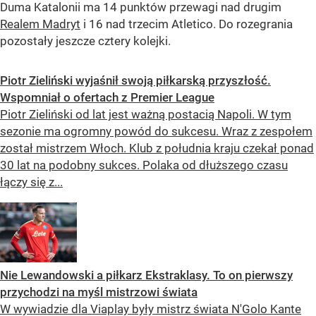
Duma Katalonii ma 14 punktów przewagi nad drugim
Realem Madryt
i 16 nad trzecim Atletico. Do rozegrania
pozostały jeszcze cztery kolejki.
Piotr Zieliński wyjaśnił swoją piłkarską przyszłość.
Wspomniał o ofertach z Premier League
Piotr Zieliński od lat jest ważną postacią Napoli. W tym
sezonie ma ogromny powód do sukcesu. Wraz z zespołem
został mistrzem Włoch. Klub z południa kraju czekał ponad
30 lat na podobny sukces. Polaka od dłuższego czasu
łączy się z...
Nie Lewandowski a piłkarz Ekstraklasy. To on pierwszy
przychodzi na myśl mistrzowi świata
W wywiadzie dla Viaplay były mistrz świata N'Golo Kante