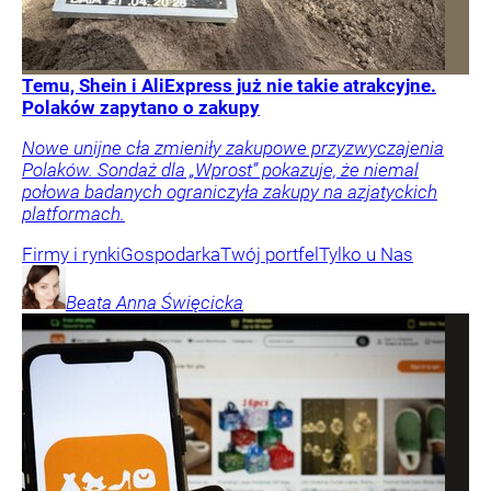
Temu, Shein i AliExpress już nie takie atrakcyjne.
Polaków zapytano o zakupy
Nowe unijne cła zmieniły zakupowe przyzwyczajenia
Polaków. Sondaż dla „Wprost” pokazuje, że niemal
połowa badanych ograniczyła zakupy na azjatyckich
platformach.
Firmy i rynki
Gospodarka
Twój portfel
Tylko u Nas
Beata Anna
Święcicka