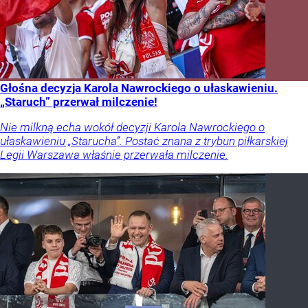
Głośna decyzja Karola Nawrockiego o ułaskawieniu.
„Staruch” przerwał milczenie!
Nie milkną echa wokół decyzji Karola Nawrockiego o
ułaskawieniu „Starucha”. Postać znana z trybun piłkarskiej
Legii Warszawa właśnie przerwała milczenie.