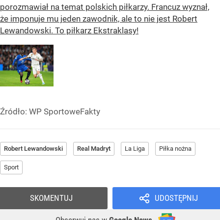
porozmawiał na temat polskich piłkarzy. Francuz wyznał,
że imponuje mu jeden zawodnik, ale to nie jest Robert
Lewandowski. To piłkarz Ekstraklasy!
Źródło:
WP SportoweFakty
Robert Lewandowski
Real Madryt
La Liga
Piłka nożna
Sport
SKOMENTUJ
UDOSTĘPNIJ