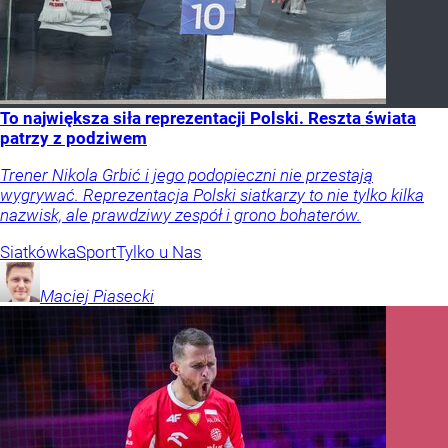
To największa siła reprezentacji Polski. Reszta świata
patrzy z podziwem
Trener Nikola Grbić i jego podopieczni nie przestają
wygrywać. Reprezentacja Polski siatkarzy to nie tylko kilka
nazwisk, ale prawdziwy zespół i grono bohaterów.
Siatkówka
Sport
Tylko u Nas
Maciej
Piasecki