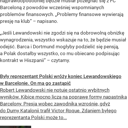
najprawdopodobniej będzie musiał pożegnać się z FC
Barceloną z powodów wcześniej wspomnianych
problemów finansowych. „Problemy finansowe wywierają
presję na klub” – napisano.
„Jeśli Lewandowski nie zgodzi się na dobrowolną obniżkę
wynagrodzenia, wszystko wskazuje na to, że będzie musiał
odejść. Barca i Dortmund mogłyby podzielić się pensją,
a Polak dostałby wszystko, co mu obiecano podpisując
kontrakt w Hiszpanii” – czytamy.
Były reprezentant Polski wróży koniec Lewandowskiego
w Barcelonie. On ma go zastąpić
Robert Lewandowski nie notuje ostatnio wybitnych
wyników. Kibice mocno liczą na poprawę formy napastnika
Barcelony. Presja wobec zawodnika wzrośnie, gdyż
do Dumy Katalonii trafił Victor Roque. Zdaniem byłego
reprezentanta Polski może to...