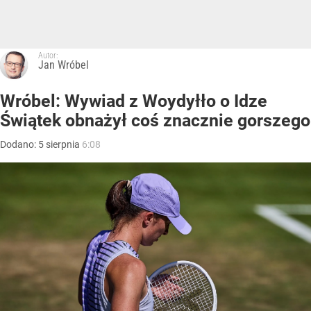
Autor:
Jan Wróbel
Wróbel: Wywiad z Woydyłło o Idze
Świątek obnażył coś znacznie gorszego
Dodano:
5
sierpnia
6:08