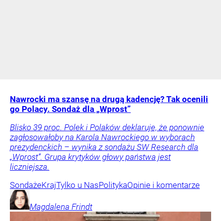
Nawrocki ma szansę na drugą kadencję? Tak ocenili
go Polacy. Sondaż dla „Wprost”
Blisko 39 proc. Polek i Polaków deklaruje, że ponownie
zagłosowałoby na Karola Nawrockiego w wyborach
prezydenckich – wynika z sondażu SW Research dla
„Wprost”. Grupa krytyków głowy państwa jest
liczniejsza.
Sondaże
Kraj
Tylko u Nas
Polityka
Opinie i komentarze
Magdalena
Frindt