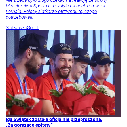
Nie trzeba było długo czekać na reakcję ze strony
Ministerstwa Sportu i Turystyki na apel Tomasza
Fornala. Polscy siatkarze otrzymali to, czego
potrzebowali.
Siatkówka
Sport
Iga Świątek została oficjalnie przeproszona.
„Za gorszące epitety”