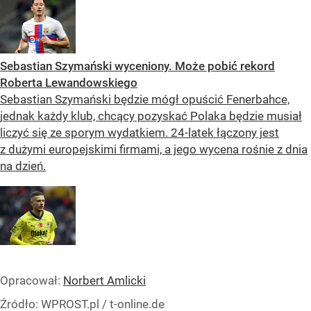
Sebastian Szymański wyceniony. Może pobić rekord
Roberta Lewandowskiego
Sebastian Szymański będzie mógł opuścić Fenerbahce,
jednak każdy klub, chcący pozyskać Polaka będzie musiał
liczyć się ze sporym wydatkiem. 24-latek łączony jest
z dużymi europejskimi firmami, a jego wycena rośnie z dnia
na dzień.
Opracował:
Norbert Amlicki
Źródło:
WPROST.pl
/
t-online.de