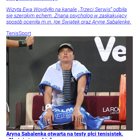
Wizyta Ewa Woydyłło na kanale „Trzeci Serwis” odbiła
się szerokim echem. Znana psycholog w zaskakujący
sposób oceniła m.in. Igę Świątek oraz Arynę Sabalenkę.
Tenis
Sport
Aryna Sabalenka otwarta na testy płci tenisistek.