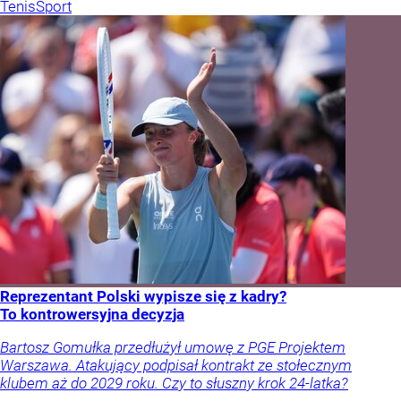
Tenis
Sport
Reprezentant Polski wypisze się z kadry?
To kontrowersyjna decyzja
Bartosz Gomułka przedłużył umowę z PGE Projektem
Warszawa. Atakujący podpisał kontrakt ze stołecznym
klubem aż do 2029 roku. Czy to słuszny krok 24-latka?