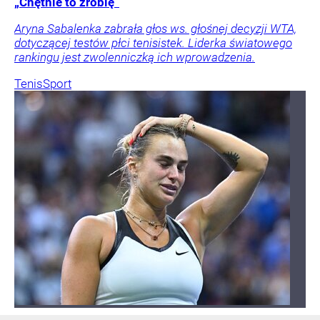
„Chętnie to zrobię”
Aryna Sabalenka zabrała głos ws. głośnej decyzji WTA,
dotyczącej testów płci tenisistek. Liderka światowego
rankingu jest zwolenniczką ich wprowadzenia.
Tenis
Sport