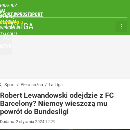
PRZEJDŹ
NA
SPORT WPROST
STRONĘ
GŁÓWNĄ
UBSKRYBUJ
LA LIGA
WPROST.PL
ZALOGUJ
MENU
Sport
/
Piłka nożna
/
La Liga
Robert Lewandowski odejdzie z FC
Barcelony? Niemcy wieszczą mu
powrót do Bundesligi
Dodano:
2
stycznia
2024
12:29