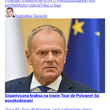
Finanse i inwestycje
Firmy i rynki
Gospodarka
Twój
portfel
Motoryzacja
Tylko u Nas
Radosław
Święcki
Gigantyczna kraksa na trasie Tour de Pologne! Są
poszkodowani
Trwa 83. Tour de Pologne, czyli najbardziej znany