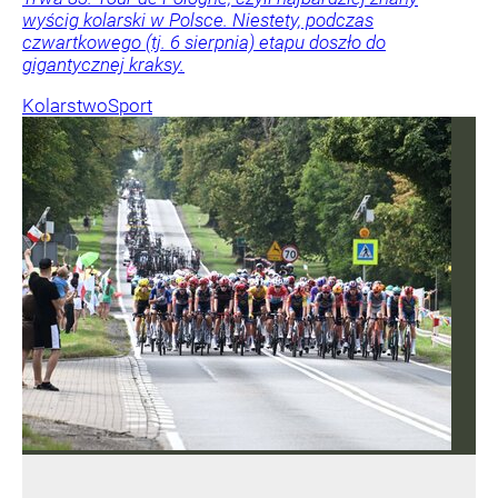
wyścig kolarski w Polsce. Niestety, podczas
czwartkowego (tj. 6 sierpnia) etapu doszło do
gigantycznej kraksy.
Kolarstwo
Sport