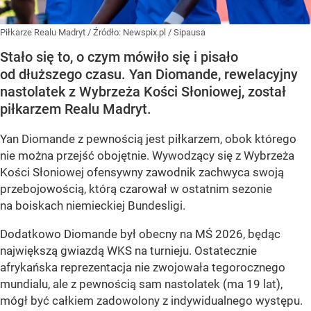
Piłkarze Realu Madryt
/ Źródło:
Newspix.pl
/
Sipausa
Stało się to, o czym mówiło się i pisało
od dłuższego czasu. Yan Diomande, rewelacyjny
nastolatek z Wybrzeża Kości Słoniowej, został
piłkarzem Realu Madryt.
Yan Diomande z pewnością jest piłkarzem, obok którego
nie można przejść obojętnie. Wywodzący się z Wybrzeża
Kości Słoniowej ofensywny zawodnik zachwyca swoją
przebojowością, którą czarował w ostatnim sezonie
na boiskach niemieckiej Bundesligi.
Dodatkowo Diomande był obecny na MŚ 2026, będąc
największą gwiazdą WKS na turnieju. Ostatecznie
afrykańska reprezentacja nie zwojowała tegorocznego
mundialu, ale z pewnością sam nastolatek (ma 19 lat),
mógł być całkiem zadowolony z indywidualnego występu.